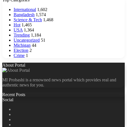
International
1,602
Bangladesh
1,574
Science & Tech
1,468
Hot
1,465
USA
1,364
Trending
1,184
Uncategorized
51
Michigan
44
Election
2
Crime
1
About Portal
MI Probashi is a renowned news portal which provides real and
authentic news for you.
Recent Posts
Social
Facebook
X
LinkedIn
YouTube