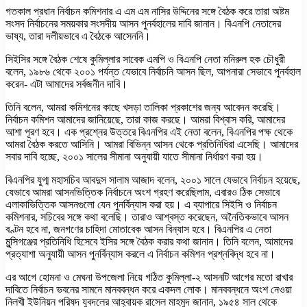
গতকাল প্রধান নির্বাচন কমিশনার এ এম এম নাসির উদ্দিনের সঙ্গে বৈঠক করে তারা অষ্টম
সংসদ নির্বাচনের সময়কার সংসদীয় আসন পুনর্বহালের দাবি জানান। বিএনপি নেতাদের
ভাষ্য, তারা দলীয়ভাবে এ বৈঠকে আসেননি।
সিইসির সঙ্গে বৈঠক শেষে কুমিল্লার সাবেক এমপি ও বিএনপি নেতা মনিরুল হক চৌধুরী
বলেন, ১৯৮৬ থেকে ২০০১ পর্যন্ত যেভাবে নির্বাচনি আসন ছিল, আপনারা সেভাবে পুনর্বহাল
করেন- এটা আমাদের সর্বজনীন দাবি।
তিনি বলেন, আমরা কমিশনের কাছে খসড়া তালিকা প্রকাশের জন্য আবেদন করেছি।
নির্বাচন কমিশন আমাদের জানিয়েছে, তারা কাজ করছে। আমরা বিশ্বাস করি, আমাদের
আশা পূরণ হবে। এক প্রশ্নের উত্তরে বিএনপির এই নেতা বলেন, বিএনপির পক্ষ থেকে
আমরা বৈঠক করতে আসিনি। আমরা বিভিন্ন আসন থেকে প্রতিনিধিরা এসেছি। আমাদের
সবার দাবি হচ্ছে, ২০০১ সালের সীমানা অনুযায়ী যাতে সীমানা নির্ধারণ করা হয়।
বিএনপির যুগ্ম মহাসচিব আবদুস সালাম আজাদ বলেন, ২০০১ সালে যেভাবে নির্বাচন হয়েছে,
যেভাবে আমরা আসনভিত্তিক নির্বাচনে অংশ গ্রহণ করেছিলাম, এবারও ঠিক সেভাবে
এলাকাভিত্তিক আসনগুলো যেন পুনর্বিন্যাস করা হয়। এ ব্যাপারে সিইসি ও নির্বাচন
কমিশনার, সচিবের সঙ্গে কথা বলেছি। তারাও আশ্বস্ত করেছেন, অনৈতিকভাবে আসন
বণ্টন হবে না, জনগণের চাহিদা মোতাবেক আসন বিন্যাস হবে। বিএনপির এ নেতা
মুন্সিগঞ্জের প্রতিনিধি হিসেবে ইসির সঙ্গে বৈঠক করার কথা জানান। তিনি বলেন, আমাদের
প্রত্যাশা অনুযায়ী আসন পুনর্বিন্যাস করলে এ নির্বাচন কমিশন প্রশ্নবিদ্ধ হবে না।
এর আগে হোমনা ও মেঘনা উপজেলা নিয়ে গঠিত কুমিল্লা-২ আসনটি আগের মতো রাখার
দাবিতে নির্বাচন ভবনের সামনে মানববন্ধন করে একদল লোক। মানববন্ধনে অংশ নেওয়া
নিলখী ইউনিয়ন পরিষদ যুবদলের আহ্বায়ক রাসেল মাহমুদ জানান, ১৯৫৪ সাল থেকে