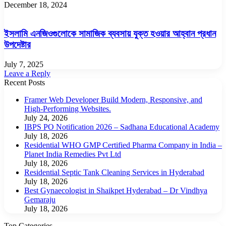
December 18, 2024
ইসলামি এনজিওগুলোকে সামাজিক ব্যবসায় যুক্ত হওয়ার আহ্বান প্রধান
উপদেষ্টার
July 7, 2025
Leave a Reply
Recent Posts
Framer Web Developer Build Modern, Responsive, and
High-Performing Websites.
July 24, 2026
IBPS PO Notification 2026 – Sadhana Educational Academy
July 18, 2026
Residential WHO GMP Certified Pharma Company in India –
Planet India Remedies Pvt Ltd
July 18, 2026
Residential Septic Tank Cleaning Services in Hyderabad
July 18, 2026
Best Gynaecologist in Shaikpet Hyderabad – Dr Vindhya
Gemaraju
July 18, 2026
Top Categories