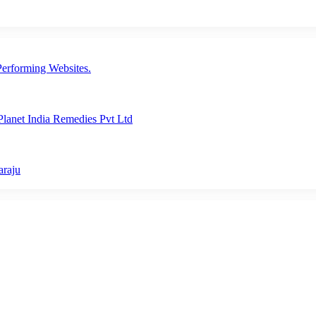
erforming Websites.
lanet India Remedies Pvt Ltd
araju