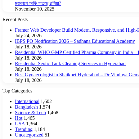
মহাকাশে আড়ি পাতছে রাশিয়া?
November 10, 2025
Recent Posts
Framer Web Developer Build Modern, Responsive, and High-P
July 24, 2026
IBPS PO Notification 2026 – Sadhana Educational Academy
July 18, 2026
Residential WHO GMP Certified Pharma Company in India – P
July 18, 2026
Residential Septic Tank Cleaning Services in Hyderabad
July 18, 2026
Best Gynaecologist in Shaikpet Hyderabad – Dr Vindhya Gem
July 18, 2026
Top Categories
International
1,602
Bangladesh
1,574
Science & Tech
1,468
Hot
1,465
USA
1,364
Trending
1,184
Uncategorized
51