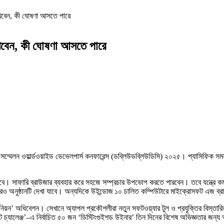
খবেন, কী ঘোষণা আসতে পারে
খবেন, কী ঘোষণা আসতে পারে
্তি সম্মেলন ওয়ার্ল্ডওয়াইড ডেভেলপার্স কনফারেন্স (ডব্লিউডব্লিউডিসি) ২০২৫। প্যাসিফিক সম
 যাবে। সাফারি ব্রাউজার ব্যবহার করে সহজে সম্প্রচার উপভোগ করতে পারবেন। তবে যন্ত্রে ক
নুষ্ঠানটি দেখা যাবে। অন্যদিকে উইন্ডোজ ১০ চালিত কম্পিউটারে মাইক্রোসফট এজ ব্রাউজারে
য ইউনিয়ন’ অধিবেশন। সেখানে অ্যাপল প্রকৌশলীরা নতুন সফটওয়্যার টুল ও প্রযুক্তির বিস্ত
ট চ্যালেঞ্জ’–এ নির্বাচিত ৫০ জন ‘ডিস্টিংগুইশড উইনার’ তিন দিনের বিশেষ অভিজ্ঞতার জন্য 