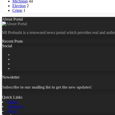
Michigan
44
Election
2
Crime
1
About Portal
MI Probashi is a renowned news portal which provides real and authe
Recent Posts
Social
Facebook
X
LinkedIn
YouTube
Newsletter
Subscribe to our mailing list to get the new updates!
Quick Links
Home
About Us
News