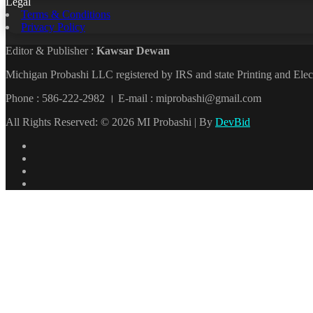
Legal
Terms & Conditions
Privacy Policy
Editor & Publisher :
Kawsar Dewan
Michigan Probashi LLC registered by IRS and state Printing and El
Phone : 586-222-2982 । E-mail : miprobashi@gmail.com
All Rights Reserved: © 2026 MI Probashi | By
DevBid
Facebook
X
LinkedIn
YouTube
Back
to
top
button