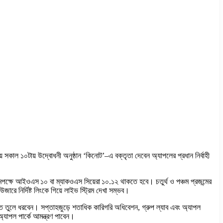
য় সকাল ১০টায় উদ্বোধনী অনুষ্ঠান ‘কিনোট’–এ বক্তৃতা দেবেন অ্যাপলের প্রধান নির্বাহী
মপক্ষে আইওএস ১০ বা ম্যাকওএস সিয়েরা ১০.১২ থাকতে হবে। চতুর্থ ও পঞ্চম প্রজন্মের
 নির্দিষ্ট লিংকে গিয়ে লাইভ স্ট্রিম দেখা সম্ভব।
ারিত তুলে ধরবেন। সপ্তাহজুড়ে শতাধিক কারিগরি অধিবেশন, গ্রুপ ল্যাব এবং অ্যাপল
অ্যাপল পার্কে আমন্ত্রণ পাবেন।