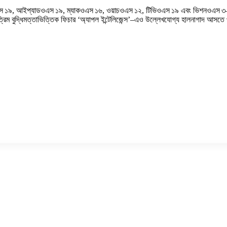
ল আইওএস ১৯, আইপ্যাডওএস ১৯, ম্যাকওএস ১৬, ওয়াচওএস ১২, টিভিওএস ১৯ এবং ভিশনওএস ৩—
ৃত্রিম বুদ্ধিমত্তাভিত্তিক ফিচার ‘অ্যাপল ইন্টেলিজেন্স’–এও উল্লেখযোগ্য হালনাগাদ আসতে