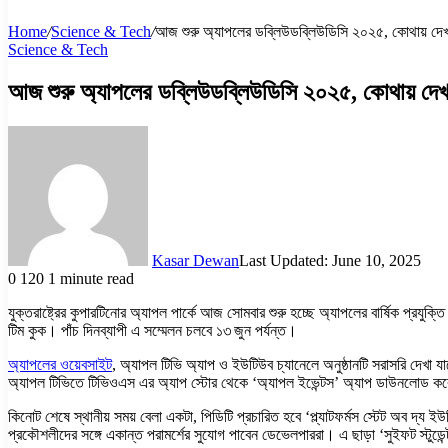
Home
/
Science & Tech
/
আজ শুরু অ্যাপলের ডব্লিউডব্লিউডিসি ২০২৫, কোথায় দে
Science & Tech
আজ শুরু অ্যাপলের ডব্লিউডব্লিউডিসি ২০২৫, কোথায় দে
Kasar Dewan
Last Updated: June 10, 2025
0
120
1 minute read
যুক্তরাষ্ট্রের কুপারটিনোর অ্যাপল পার্কে আজ সোমবার শুরু হচ্ছে অ্যাপলের বার্ষিক প্রযুক
টিম কুক। পাঁচ দিনব্যাপী এ সম্মেলন চলবে ১৩ জুন পর্যন্ত।
অ্যাপলের ওয়েবসাইট
, অ্যাপল টিভি অ্যাপ ও ইউটিউব চ্যানেলে অনুষ্ঠানটি সরাসরি দেখা
অ্যাপল টিভিতে টিভিওএস এর অ্যাপ স্টোর থেকে ‘অ্যাপল ইভেন্টস’ অ্যাপ ডাউনলোড করেও অ
কিনোট শেষে স্থানীয় সময় বেলা একটা, পিডিটি প্রচারিত হবে ‘প্ল্যাটফর্মস স্টেট অব দ্
প্রকৌশলীদের সঙ্গে একান্ত পরামর্শের সুযোগ পাবেন ডেভেলপাররা। এ ছাড়া ‘সুইফট স্টুডেন্