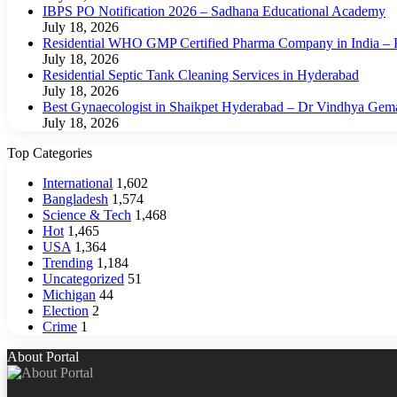
IBPS PO Notification 2026 – Sadhana Educational Academy
July 18, 2026
Residential WHO GMP Certified Pharma Company in India – P
July 18, 2026
Residential Septic Tank Cleaning Services in Hyderabad
July 18, 2026
Best Gynaecologist in Shaikpet Hyderabad – Dr Vindhya Gem
July 18, 2026
Top Categories
International
1,602
Bangladesh
1,574
Science & Tech
1,468
Hot
1,465
USA
1,364
Trending
1,184
Uncategorized
51
Michigan
44
Election
2
Crime
1
About Portal