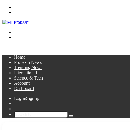
Menu
Search
for
Switch
skin
Log
In
Home
Probashi News
Trending News
International
Science & Tech
Account
Dashboard
Login/Signup
Sidebar
Switch
skin
Search
for