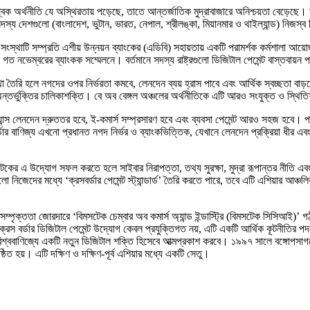
বিক অর্থনীতি যে অস্থিরতায় পড়েছে, তাতে আন্তর্জাতিক মুদ্রাবাজারে অনিশ্চয়তা বেড়েছে। ম
দস্য দেশগুলো (বাংলাদেশ, ভুটান, ভারত, নেপাল, শ্রীলঙ্কা, মিয়ানমার ও থাইল্যান্ড) নিজস
, সংস্থাটি সম্প্রতি এশীয় উন্নয়ন ব্যাংকের (এডিবি) সহায়তায় একটি পরামর্শক কর্মশালা 
য় গত নভেম্বরের ব্যাংকক সম্মেলনে। বর্তমানে সদস্য রাষ্ট্রগুলো ডিজিটাল পেমেন্ট বাস্তবায়
্থা তৈরি হলে নগদের ওপর নির্ভরতা কমবে, লেনদেন ব্যয় হ্রাস পাবে এবং আর্থিক স্বচ্ছতা 
ন্তর্ভুক্তির চালিকাশক্তি। বে অব বেঙ্গল অঞ্চলের অর্থনীতিকে এটি আরও সংযুক্ত ও স্থি
েমিট্যান্স লেনদেন দ্রুততর হবে, ই-কমার্স সম্প্রসারণ হবে এবং ব্যবসা পেমেন্ট আরও সহজ হবে।
র্ডার বাণিজ্য এখনো প্রধানত নগদ নির্ভর ও ব্যাংকভিত্তিক, যেখানে লেনদেন প্রক্রিয়া ধীর এ
েকের এ উদ্যোগ সফল করতে হলে সাইবার নিরাপত্তা, তথ্য সুরক্ষা, মুদ্রা রূপান্তর নীতি এবং 
লো নিজেদের মধ্যে ‘ক্রসবর্ডার পেমেন্ট স্ট্যান্ডার্ড’ তৈরি করতে পারে, তবে এটি এশিয়ার আ
্পৃক্ততা জোরদারে ‘বিমসটেক চেম্বার অব কমার্স অ্যান্ড ইন্ডাস্ট্রি (বিমসটেক সিসিআই)’ গঠন
স বর্ডার ডিজিটাল পেমেন্ট উদ্যোগ কেবল প্রযুক্তিগত নয়, এটি একটি আর্থিক কূটনীতির পদক্ষ
শ্ববাণিজ্যে একটি নতুন ডিজিটাল শক্তি হিসেবে আত্মপ্রকাশ করবে। ১৯৯৭ সালে বঙ্গোপসাগরে
্ঠিত হয়। এটি দক্ষিণ ও দক্ষিণ-পূর্ব এশিয়ার মধ্যে একটি সেতু।