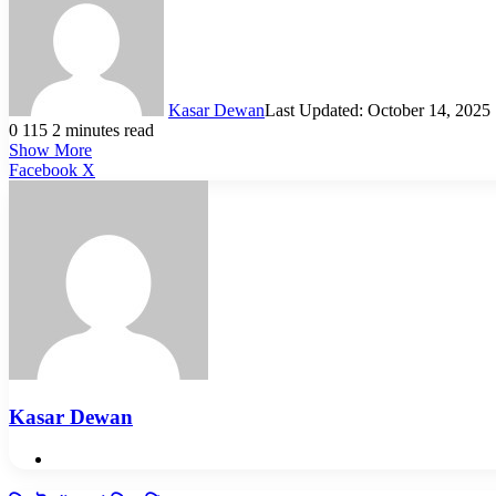
Kasar Dewan
Last Updated: October 14, 2025
0
115
2 minutes read
Show More
LinkedIn
Pinterest
Reddit
WhatsApp
Telegram
Viber
Share
Facebook
X
via
Email
Kasar Dewan
Website