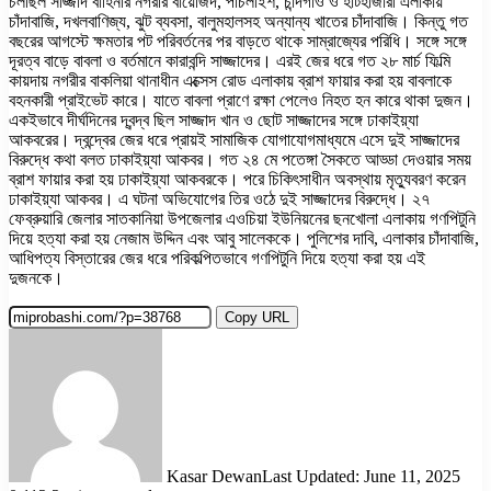
চলছিল সাজ্জাদ বাহিনীর নগরীর বায়েজিদ, পাঁচলাইশ, চান্দগাঁও ও হাটহাজারী এলাকায়
চাঁদাবাজি, দখলবাণিজ্য, ঝুট ব্যবসা, বালুমহালসহ অন্যান্য খাতের চাঁদাবাজি। কিন্তু গত
বছরের আগস্টে ক্ষমতার পট পরিবর্তনের পর বাড়তে থাকে সাম্রাজ্যের পরিধি। সঙ্গে সঙ্গে
দূরত্ব বাড়ে বাবলা ও বর্তমানে কারাবন্দি সাজ্জাদের। এরই জের ধরে গত ২৮ মার্চ ফিল্মি
কায়দায় নগরীর বাকলিয়া থানাধীন এক্সেস রোড এলাকায় ব্রাশ ফায়ার করা হয় বাবলাকে
বহনকারী প্রাইভেট কারে। যাতে বাবলা প্রাণে রক্ষা পেলেও নিহত হন কারে থাকা দুজন।
একইভাবে দীর্ঘদিনের দ্বন্দ্ব ছিল সাজ্জাদ খান ও ছোট সাজ্জাদের সঙ্গে ঢাকাইয়্যা
আকবরের। দ্বন্দ্বের জের ধরে প্রায়ই সামাজিক যোগাযোগমাধ্যমে এসে দুই সাজ্জাদের
বিরুদ্ধে কথা বলত ঢাকাইয়্যা আকবর। গত ২৪ মে পতেঙ্গা সৈকতে আড্ডা দেওয়ার সময়
ব্রাশ ফায়ার করা হয় ঢাকাইয়্যা আকবরকে। পরে চিকিৎসাধীন অবস্থায় মৃত্যুবরণ করেন
ঢাকাইয়্যা আকবর। এ ঘটনা অভিযোগের তির ওঠে দুই সাজ্জাদের বিরুদ্ধে। ২৭
ফেব্রুয়ারি জেলার সাতকানিয়া উপজেলার এওচিয়া ইউনিয়নের ছনখোলা এলাকায় গণপিটুনি
দিয়ে হত্যা করা হয় নেজাম উদ্দিন এবং আবু সালেককে। পুলিশের দাবি, এলাকার চাঁদাবাজি,
আধিপত্য বিস্তারের জের ধরে পরিকল্পিতভাবে গণপিটুনি দিয়ে হত্যা করা হয় এই
দুজনকে।
Copy URL
Kasar Dewan
Last Updated: June 11, 2025