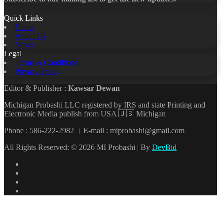
Quick Links
Home
About Us
News
Legal
Terms & Conditions
Privacy Policy
Editor & Publisher :
Kawsar Dewan
Michigan Probashi LLC registered by IRS and state Printing and
Electronic Media publish from USA 🇺🇸 Michigan
Phone : 586-222-2982 । E-mail : miprobashi@gmail.com
All Rights Reserved: © 2026 MI Probashi | By
DevBid
Facebook
X
LinkedIn
YouTube
Back
to