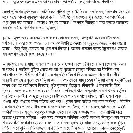
সারি। আন্ডারওয়ার্ল্ডের এমন অস্থিরতায় ‘স্বস্তি’তে নেই চট্টগ্রামের প্রশাসন।
জেলা পুলিশের মুখপাত্র ও অতিরিক্ত পুলিশ সুপার (ডিবি) রাসেল বলেন, ‘অপরাধ যখন হয়
সঙ্গে সঙ্গে আমরা ব্যবস্থা গ্রহণ করি। এরই মধ্যে যতগুলো খুন হয়েছে সব আসামিকে
গ্রেপ্তার করা হয়েছে। অস্ত্রও উদ্ধার হয়েছে। অপরাধ নিয়ন্ত্রণে কাজ করতে আমাদের
সব ইউনিটকে নির্দেশনা দেওয়া হয়েছে।’
র‌্যাব-৭ মুখপাত্র এআরএম মোজাফফর হোসেন বলেন, ‘সম্প্রতি সময়ের ঘটনাগুলো
পর্যালোচনা করে দেখা গেছে, এলাকায় পেশিশক্তি দেখানোর দ্বন্দ্বের জেরে অপরাধগুলো
হচ্ছে। কিছু কিছু ক্ষেত্রে তা খুনে রূপ নিচ্ছে। অনেক মামলার রহস্য উন্মোচনও হয়েছে।
সব অপরাধ রোধে কাজ করছে র‌্যাব।’
অনুসন্ধানে জানা যায়, ক্ষমতার পালাবদলের হাওয়া লাগে চট্টগ্রামের অপরাধের অন্ধকার
জগতেও। জামিনে মুক্তি পেয়ে অপরাধের পুরোনো রাজ্যে সক্রিয় হয় দীর্ঘদিন ধরে
কারাগারে থাকা শীর্ষ সন্ত্রাসীরা। দেশের বাইরে কিংবা ভিতরে আত্মগোপনে থাকা শীর্ষ
সন্ত্রাসীরাও ফের পুরোদমে সক্রিয় হয়। এরপর থেকে সাম্রাজ্যে সক্রিয়া হওয়া সন্ত্রাসীদের
মধ্যে শুরু হয় আধিপত্য বিস্তার, জুট ব্যবসার নিয়ন্ত্রণ, চাঁদাবাজি ও দখলবাজি নিয়ে
দ্বন্দ্ব। সঙ্গে রয়েছে মাদক ব্যবসা নিয়ন্ত্রণ, পরিবহন খাত, বালুমহাল নানান খাতে কর্তৃত্ব
প্রতিষ্ঠার লড়াই। এ দ্বন্দ্বের জেরে চট্টগ্রামে গত ছয় মাসে হামলা, পাল্টা হামলা এবং
ধাওয়া-পাল্টা ধাওয়ার ঘটনা ঘটেছে শত শত। খুনের ঘটনা ঘটেছে কমপক্ষে অর্ধশত। দীর্ঘদিন
দেশের বাইরে পালিয়ে থাকলেও অন্ধকার জগতে ঠিকই বিচরণ রয়েছে আলোচিত ‘এইট
মার্ডার’ মামলার মৃত্যুদ প্রাপ্ত সাজ্জাদ হোসেন ওরফে সাজ্জাদ খান। তার বাহিনী মাঠে
রয়েছে পুরোদমে সক্রিয়। এক সময় ‘সাজ্জাদ বাহিনীর’ একটি অংশের নিয়ন্ত্রণ নেয় আরেক
শীর্ষ সন্ত্রাসী সরোয়ার হোসেন বাবলা। তার সঙ্গে যুক্ত হয় সাজ্জাদ হোসেন ওরফে বুড়ির
নাতি। পরে বুড়ির নাতি সাজ্জাদ পরিচিতি পায় ছোট সাজ্জাদ হিসেবে। তাদের নেতৃত্বেই