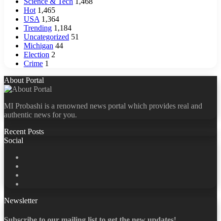
Science & Tech
1,468
Hot
1,465
USA
1,364
Trending
1,184
Uncategorized
51
Michigan
44
Election
2
Crime
1
About Portal
MI Probashi is a renowned news portal which provides real and
authentic news for you.
Recent Posts
Social
Facebook
X
LinkedIn
YouTube
Newsletter
Subscribe to our mailing list to get the new updates!