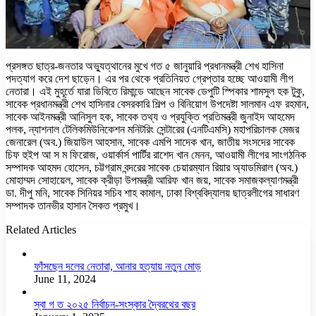
প্রসঙ্গত ছাত্র-জনতার অভ্যুত্থানের মুখে গত ৫ জানুয়ারি প্রধানমন্ত্রী শেখ হাসিনা
পদত্যাগ করে দেশ ছাড়েন। এর পর থেকে প্রতিনিয়ত গ্রেপ্তার হচ্ছে আওয়ামী লীগ
নেতারা। এই মুহূর্তে যারা ডিবিতে রিমান্ডে আছেন সাবেক ডেপুটি স্পিকার শামসুল হক টুকু,
সাবেক প্রধানমন্ত্রী শেখ হাসিনার বেসরকারি শিল্প ও বিনিয়োগ উপদেষ্টা সালমান এফ রহমান,
সাবেক আইনমন্ত্রী আনিসুল হক, সাবেক তথ্য ও প্রযুক্তি প্রতিমন্ত্রী জুনাইদ আহমেদ
পলক, ন্যাশনাল টেলিকমিউনিকেশন মনিটরিং সেন্টারের (এনটিএমসি) মহাপরিচালক মেজর
জেনারেল (অব.) জিয়াউল আহসান, সাবেক এমপি সাদেক খান, জাতীয় সংসদের সাবেক
চিফ হুইপ আ স ম ফিরোজ, ওয়ার্কার্স পার্টির রাশেদ খান মেনন, আওয়ামী লীগের সাংগঠনিক
সম্পাদক আহমদ হোসেন, চট্টগ্রাম বন্দরের সাবেক চেয়ারম্যান রিয়ার অ্যাডমিরাল (অব.)
মোহাম্মদ সোহায়েল, সাবেক ক্রীড়া উপমন্ত্রী আরিফ খান জয়, সাবেক সমাজকল্যাণমন্ত্রী
ডা. দীপু মনি, সাবেক সিনিয়র সচিব শাহ কামাল, ঢাকা বিশ্ববিদ্যালয় ছাত্রলীগের সাধারণ
সম্পাদক তানভীর হাসান সৈকত প্রমুখ।
Related Articles
ফাঁসছেন দলের নেতারা, আনার হত্যায় নতুন মোড়
June 11, 2024
স্বা গ ত ২০২৫ নির্বাচন-সংস্কার দ্বৈরথের বছর