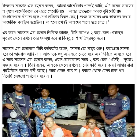
উত্তরে সালমান এফ রহমান বলেন, ‘আমরা আমেরিকার পক্ষেই আছি, এটা আমরা ভারতের
মাধ্যমে আমেরিকাকে বোঝাতে পেরেছিলাম। আমরা তাদেরকে আরও বুঝিয়েছিলাম
বাংলাদেশকে বাঁচাতে হলে শেখ হাসিনার বিকল্প নেই। তখন আমাদের এবং ভারতের কথায়
আমেরিকা কনভিন্স হয়েছিল। না হলে তখনই আমাদের পতন হয়ে যেত।’
এর আগে সালমান এফ রহমান ডিবিকে জানান, তিনি আগেও ২ বছর জেল খেটেছেন।
সুতরাং জেলে রাখলে তার সমস্যা হবে না কিন্তু দেশ ক্ষতিগ্রস্ত হবে।
সালমান এফ রহমানকে ডিবি কর্মকর্তারা বলেন, ‘মামলা তো মাত্র শুরু। কতগুলো মামলা
হবে তা আমরাও জানি না। আপনাকে শুধু আদালতে যেতে হবে আর ডিবিতে আসতে হবে।
এ সময় সালমান এফ রহমান বলেন, ওয়ান-ইলেভেনের সময় ২ বছর জেল খেটেছি। সুতরাং
সমস্যা হবে না। তিনি বলেন, আমাকে জেলে রাখলে দেশের ক্ষতি হবে। কারণ আমার নানা
প্রতিষ্ঠানে অনেক কর্মী আছে। তারা বেতন পাবে না। ব্যাংক থেকে যেসব টাকা ঋণ
নিয়েছি সেগুলো পরিশোধ হবে না।