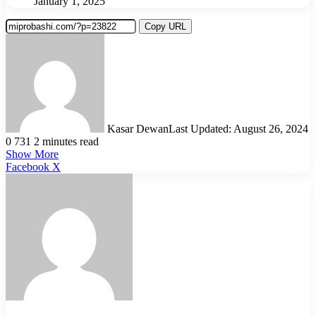
January 1, 2025
Copy URL
Kasar Dewan
Last Updated: August 26, 2024
0
731
2 minutes read
Show More
LinkedIn
Pinterest
Reddit
WhatsApp
Telegram
Viber
Share
Facebook
X
via
Email