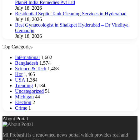
Planet India Remedies Pvt Ltd
July 18, 2026
Residential Septic Tank Cleaning Services in Hyderabad
July 18, 2026
Best Gynaecologist in Shaikpet Hyderabad – Dr Vindhya
Gemaraju
July 18, 2026
Top Categories
International
1,602
Bangladesh
1,574
Science & Tech
1,468
Hot
1,465
USA
1,364
Trending
1,184
Uncategorized
51
Michigan
44
Election
2
Crime
1
About Portal
MI Probashi is a renowned news portal which provides real and