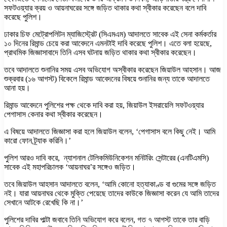
সফটওয়্যার ক্রয় ও আয়নাঘরের সঙ্গে জড়িত থাকার কথা স্বীকার করেছেন বলে দাবি
করেছে পুলিশ।
ঢাকার চিফ মেট্রোপলিটন ম্যাজিস্ট্রেট (সিএমএম) আদালতে সাবেক এই সেনা কর্মকর্তার
১০ দিনের রিমান্ড চেয়ে করা আবেদনে এমনটাই দাবি করেছে পুলিশ। এতে বলা হয়েছে,
প্রাথমিক জিজ্ঞাসাবাদে তিনি এসব ঘটনায় জড়িত থাকার কথা স্বীকার করেছেন।
তবে আদালতে শুনানির সময় এসব অভিযোগ অস্বীকার করেছেন জিয়াউল আহসান। আজ
শুক্রবার (১৬ আগস্ট) বিকেলে রিমান্ড আবেদনের বিষয়ে শুনানির জন্য তাকে আদালতে
আনা হয়।
রিমান্ড আবেদনে পুলিশের পক্ষ থেকে দাবি করা হয়, জিয়াউল ইসরায়েলি সফটওয়্যার
পেগাসাস কেনার কথা স্বীকার করেছেন।
এ বিষয়ে আদালতে জিজ্ঞাসা করা হলে জিয়াউল বলেন, ‘পেগাসাস বলে কিছু নেই। আমি
কারো ফোন ট্র্যাক করিনি।’
পুলিশ আরও দাবি করে, ন্যাশনাল টেলিকমিউনিকেশন মনিটরিং সেন্টারের (এনটিএমসি)
সাবেক এই মহাপরিচালক ‘আয়নাঘর’র সঙ্গেও জড়িত।
তবে জিয়াউল আহসান আদালতে বলেন, ‘আমি কোনো হত্যাকাণ্ড বা গুমের সঙ্গে জড়িত
নই। যারা আয়নাঘর থেকে মুক্তি পেয়েছে তাদের কাউকে জিজ্ঞাসা করেন যে আমি তাদের
সেখানে আটকে রেখেছি কি না।’
পুলিশের দাবির পাল্টা জবাবে তিনি অভিযোগ করে বলেন, গত ৭ আগস্ট তাকে তার বাড়ি