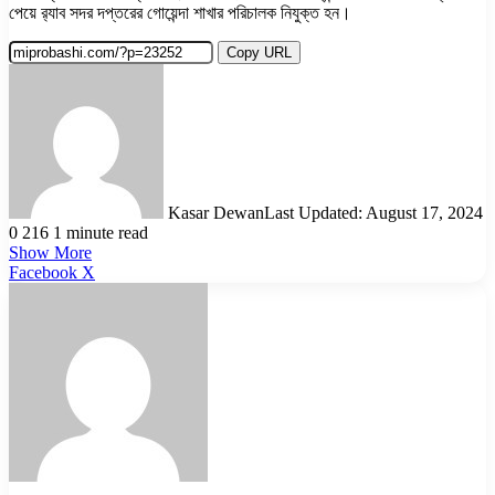
পেয়ে র‌্যাব সদর দপ্তরের গোয়েন্দা শাখার পরিচালক নিযুক্ত হন।
Copy URL
Kasar Dewan
Last Updated: August 17, 2024
0
216
1 minute read
Show More
LinkedIn
Pinterest
Reddit
WhatsApp
Telegram
Viber
Share
Facebook
X
via
Email