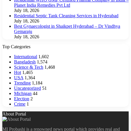
Planet India Remedies Pvt Ltd
July 18, 2026
Residential Septic Tank Cleaning Services in Hyderabad
July 18, 2026
Best Gynaecologist in Shaikpet Hyderabad – Dr Vindhya
Gemaraju
July 18, 2026
Top Categories
International
1,602
Bangladesh
1,574
Science & Tech
1,468
Hot
1,465
USA
1,364
Trending
1,184
Uncategorized
51
Michigan
44
Election
2
Crime
1
About Portal
MI Probashi is a renowned news portal which provides real and