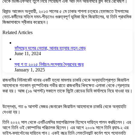
থেকে ডিজিএফআই তুলে নিয়ে গিয়েছিল এবং আট দিন আয়নাঘরে বন্দি করে রেখেছিল।
রিমান্ড আবেদন অনুযায়ী, ২০১৩ সালের ৫ মে ঢাকার শাপলা চত্বরে হেফাজতে ইসলামের
নেতা-কর্মীদের সহিংস দমন-পীড়নেও গুরুত্বপূর্ণ ভূমিকা ছিল জিয়াউলের, যা তিনি প্রাথমিক
জিজ্ঞাসাবাদে স্বীকার করেছেন।
Related Articles
ফাঁসছেন দলের নেতারা, আনার হত্যায় নতুন মোড়
June 11, 2024
স্বা গ ত ২০২৫ নির্বাচন-সংস্কার দ্বৈরথের বছর
January 1, 2025
রাজধানীর নিউমার্কেট থানার একটি হত্যা মামলায় চাকরি থেকে অব্যাহতিপ্রাপ্ত জিয়াউল
আহসানকে গতকাল বৃহস্পতিবার গভীর রাতে রাজধানীর খিলক্ষেত এলাকা থেকে গ্রেপ্তার
করা হয়। আজ (১৬ আগস্ট) সকালে তাকে মিন্টো রোডের ডিবি কার্যালয়ে নিয়ে যাওয়া হয়।
উল্লেখ্য, গত ৬ আগস্ট মেজর জেনারেল জিয়াউল আহসানকে চাকরি থেকে অব্যাহতি
দেওয়া হয়।
তিনি ২০২২ সাল থেকে এনটিএমসির মহাপরিচালক হিসেবে দায়িত্ব পালন করছিলেন। এর
আগে তিনি ওই কোম্পানির পরিচালক ছিলেন। এর আগে ২০০৯ সালে তিনি র‌্যাব-২ এর
ভাইস-ক্যাপ্টেনের দায়িত্ব পান। একই বছর তিনি লেফটেন্যান্ট কর্নেল পদে পদোন্নতি