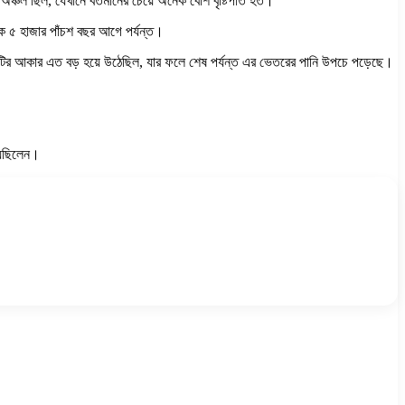
অঞ্চল ছিল, যেখানে বর্তমানের চেয়ে অনেক বেশি বৃষ্টিপাত হত।
কে ৫ হাজার পাঁচশ বছর আগে পর্যন্ত।
 হ্রদটির আকার এত বড় হয়ে উঠেছিল, যার ফলে শেষ পর্যন্ত এর ভেতরের পানি উপচে পড়েছে।
য়েছিলেন।