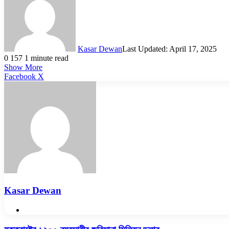
Kasar Dewan
Last Updated: April 17, 2025
0
157
1 minute read
Show More
LinkedIn
Pinterest
Reddit
WhatsApp
Telegram
Viber
Share
Facebook
X
via
Email
Kasar Dewan
Website
যুক্তরাষ্ট্রে