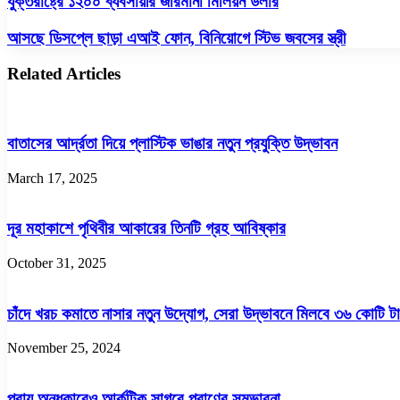
যুক্তরাষ্ট্রে ১২০০ ব্যবসায়ীর জরিমানা মিলিয়ন ডলার
১২০০
ব্যবসায়ীর
আসছে
আসছে ডিসপ্লে ছাড়া এআই ফোন, বিনিয়োগে স্টিভ জবসের স্ত্রী
জরিমানা
ডিসপ্লে
মিলিয়ন
ছাড়া
Related Articles
ডলার
এআই
ফোন,
বিনিয়োগে
স্টিভ
বাতাসের আর্দ্রতা দিয়ে প্লাস্টিক ভাঙার নতুন প্রযুক্তি উদ্ভাবন
জবসের
স্ত্রী
March 17, 2025
দূর মহাকাশে পৃথিবীর আকারের তিনটি গ্রহ আবিষ্কার
October 31, 2025
চাঁদে খরচ কমাতে নাসার নতুন উদ্যোগ, সেরা উদ্ভাবনে মিলবে ৩৬ কোটি টা
November 25, 2024
প্রায় অন্ধকারেও আর্কটিক সাগরে প্রাণের সম্ভাবনা