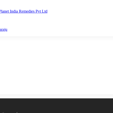
lanet India Remedies Pvt Ltd
araju