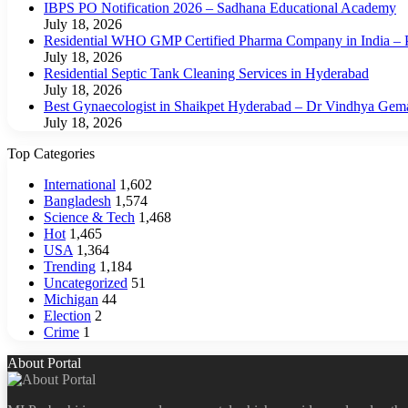
IBPS PO Notification 2026 – Sadhana Educational Academy
July 18, 2026
Residential WHO GMP Certified Pharma Company in India – P
July 18, 2026
Residential Septic Tank Cleaning Services in Hyderabad
July 18, 2026
Best Gynaecologist in Shaikpet Hyderabad – Dr Vindhya Gem
July 18, 2026
Top Categories
International
1,602
Bangladesh
1,574
Science & Tech
1,468
Hot
1,465
USA
1,364
Trending
1,184
Uncategorized
51
Michigan
44
Election
2
Crime
1
About Portal