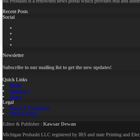
MI Probashi is a renowned news portal which provides real and authe
Recent Posts
Social
Facebook
X
LinkedIn
YouTube
Newsletter
Subscribe to our mailing list to get the new updates!
Quick Links
Home
About Us
News
Legal
Terms & Conditions
Privacy Policy
Editor & Publisher :
Kawsar Dewan
Michigan Probashi LLC registered by IRS and state Printing and El