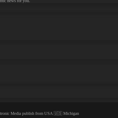
ntic news for you.
ectronic Media publish from USA 🇺🇸 Michigan