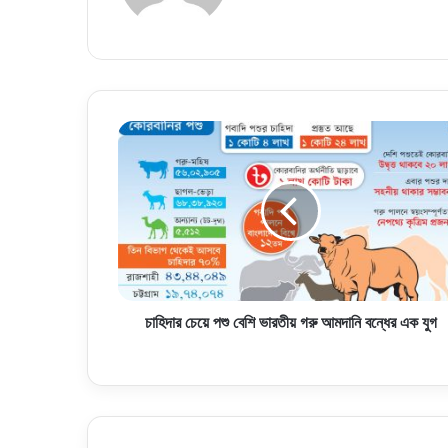
চাহিদার
চেয়ে
পশু
বেশি
ভারতীয়
গরু
আমদানি
বন্ধের
এক
যুগ
চাহিদার চেয়ে পশু বেশি ভারতীয় গরু আমদানি বন্ধের এক যুগ