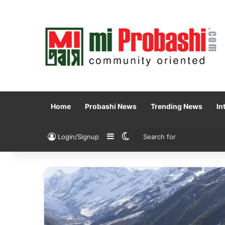
Home
Probashi News
Trending News
In
Sidebar
Switch skin
Login/Signup