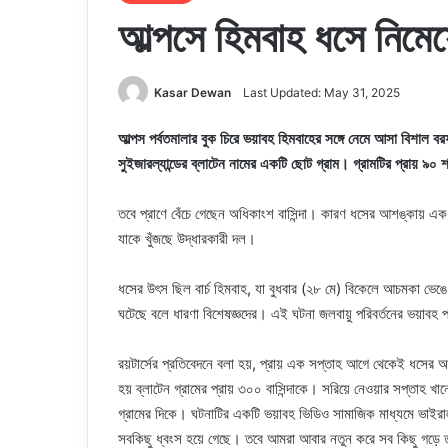
আল্পসে হিমবাহ ধসে নিমেষেই
Kasar Dewan
Last Updated: May 31, 2025
আল্পস পর্বতমালার বুক চিরে ভয়াবহ হিমবাহের সঙ্গে নেমে আসা বিশাল বরফ
সুইজারল্যান্ডের ব্লাটেন নামের একটি ছোট গ্রাম। গ্রামটির প্রায় ৯
তবে প্রাণে বেঁচে গেছেন অধিকাংশ বাসিন্দা। কারণ ধসের আশঙ্কায় এ
যাকে খুঁজছে উদ্ধারকারী দল।
ধসের উৎস ছিল বার্চ হিমবাহ, যা বুধবার (২৮ মে) বিকেলে আচমকা ভেঙে পড
ঘটেছে বলে ধারণা বিশেষজ্ঞদের। এই ঘটনা জলবায়ু পরিবর্তনের ভয়াবহ
রয়টার্সের প্রতিবেদনে বলা হয়, প্রায় এক সপ্তাহ আগে থেকেই ধসের 
হয় ব্লাটেন গ্রামের প্রায় ৩০০ বাসিন্দাকে। সরিয়ে নেওয়ার সপ্তাহ 
গ্রামের দিকে। ঘটনাটির একটি ভয়াবহ ভিডিও সামাজিক মাধ্যমে ভাইরাল
সবকিছু ধ্বংস হয়ে গেছে। তবে আমরা আবার নতুন করে সব কিছু গড়ে 