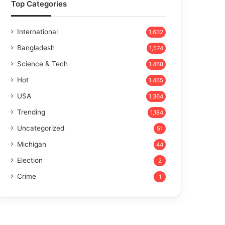
Top Categories
International
1,602
Bangladesh
1,574
Science & Tech
1,468
Hot
1,465
USA
1,364
Trending
1,184
Uncategorized
51
Michigan
44
Election
2
Crime
1