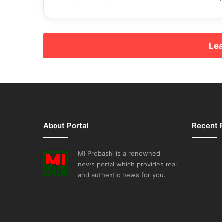
Lea
About Portal
Recent 
MI Probashi is a renowned
news portal which provides real
and authentic news for you.