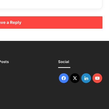
ve a Reply
Posts
Social
Facebook
X
LinkedIn
You