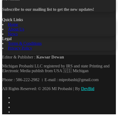
Subscribe to our mailing list to get the new updates!
Quick Links
Home
About Us
News
Legal
Terms & Conditions
Privacy Policy
Editor & Publisher :
Kawsar Dewan
Michigan Probashi LLC registered by IRS and state Printing and
Electronic Media publish from USA 🇺🇸 Michigan
Phone : 586-222-2982 । E-mail : miprobashi@gmail.com
All Rights Reserved: © 2026 MI Probashi | By
DevBid
Facebook
X
LinkedIn
YouTube