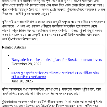
সকাল থেকে থানা সংলগ্ন মহাসড়কের পূর্ণ দখলে ছিল পুলিশ। সড়কে অবস্থান নিয়ে
পুলিশ এলোপাতাড়ি গুলি চালাতে থাকে যেন সড়ক দিয়ে কেউ ঢাকার দিকে যেতে না পারে।
পুরো এলাকায় আতঙ্ক তৈরি হয়। সকাল ১১টার মধ্যেই পুলিশের গুলিতে অন্তত ৪-৫ জন
নিহত হয়। গুলিবিদ্ধ হয় অসংখ্য মানুষ।’
পুলিশ ওই এলাকায় গুলিবর্ষণ অব্যাহত রাখার মধ্যেই দুপুরের পর শেখ হাসিনার দেশত্যাগের
খবর আসে। এ খবর ওই এলাকায় পৌঁছালে স্থানীয়রা উচ্ছ্বসিত হয়ে রাস্তায় নেমে
আসে। আনন্দ মিছিল শুরু হয় আশুলিয়ার বিভিন্ন এলাকায়। এসময় পুলিশ কিছুটা নমনীয়
অবস্থানে চলে যায়। এর মধ্যেই কয়েকশ লোকের একটি মিছিল আশুলিয়া থানা ঘেরাও
করে ইট-পাটকেল নিক্ষেপ করে।
Related Articles
Bangladesh can be an ideal place for Russian tourism lovers
December 28, 2022
বন্দুকের মুখে মুসলিম নাগরিকদের অবৈধভাবে বাংলাদেশে ফেরত পাঠাচ্ছে ভারত,
দাবি মানবাধিকার সংগঠনগুলোর
June 20, 2025
পুলিশ আত্মরক্ষার্থে তখন আত্মসমর্পণের ঘোষণা দেয়। জনগণের উদ্দেশে পুলিশ বলে, তারা
সংঘর্ষ চালিয়ে যেতে চায় না। থানা থেকে নিরাপদ স্থানে যেতে চায়।
বুড়িরবাজারের কয়েকজন বাসিন্দা ডেইলি স্টারকে বলেন, ‘থানা ঘেরাও করা জনতা পুলিশের
আত্মসমর্পণের ঘোষণা উপেক্ষা করে ইট-পাটকেল নিক্ষেপ অব্যাহত রাখে। পুলিশ তখন