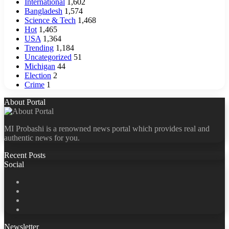
International
1,602
Bangladesh
1,574
Science & Tech
1,468
Hot
1,465
USA
1,364
Trending
1,184
Uncategorized
51
Michigan
44
Election
2
Crime
1
About Portal
MI Probashi is a renowned news portal which provides real and
authentic news for you.
Recent Posts
Social
Facebook
X
LinkedIn
YouTube
Newsletter