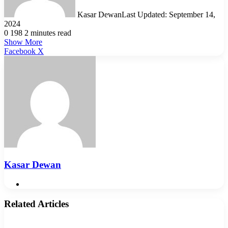
Kasar Dewan
Last Updated: September 14,
2024
0
198
2 minutes read
Show More
LinkedIn
Pinterest
Reddit
WhatsApp
Telegram
Viber
Share
Facebook
X
via
Email
Kasar Dewan
Website
Related Articles