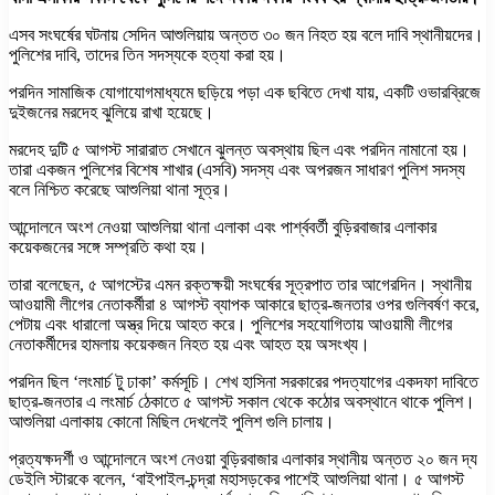
এসব সংঘর্ষের ঘটনায় সেদিন আশুলিয়ায় অন্তত ৩০ জন নিহত হয় বলে দাবি স্থানীয়দের।
পুলিশের দাবি, তাদের তিন সদস্যকে হত্যা করা হয়।
পরদিন সামাজিক যোগাযোগমাধ্যমে ছড়িয়ে পড়া এক ছবিতে দেখা যায়, একটি ওভারব্রিজে
দুইজনের মরদেহ ঝুলিয়ে রাখা হয়েছে।
মরদেহ দুটি ৫ আগস্ট সারারাত সেখানে ঝুলন্ত অবস্থায় ছিল এবং পরদিন নামানো হয়।
তারা একজন পুলিশের বিশেষ শাখার (এসবি) সদস্য এবং অপরজন সাধারণ পুলিশ সদস্য
বলে নিশ্চিত করেছে আশুলিয়া থানা সূত্র।
আন্দোলনে অংশ নেওয়া আশুলিয়া থানা এলাকা এবং পার্শ্ববর্তী বুড়িরবাজার এলাকার
কয়েকজনের সঙ্গে সম্প্রতি কথা হয়।
তারা বলেছেন, ৫ আগস্টের এমন রক্তক্ষয়ী সংঘর্ষের সূত্রপাত তার আগেরদিন। স্থানীয়
আওয়ামী লীগের নেতাকর্মীরা ৪ আগস্ট ব্যাপক আকারে ছাত্র-জনতার ওপর গুলিবর্ষণ করে,
পেটায় এবং ধারালো অস্ত্র দিয়ে আহত করে। পুলিশের সহযোগিতায় আওয়ামী লীগের
নেতাকর্মীদের হামলায় কয়েকজন নিহত হয় এবং আহত হয় অসংখ্য।
পরদিন ছিল ‘লংমার্চ টু ঢাকা’ কর্মসূচি। শেখ হাসিনা সরকারের পদত্যাগের একদফা দাবিতে
ছাত্র-জনতার এ লংমার্চ ঠেকাতে ৫ আগস্ট সকাল থেকে কঠোর অবস্থানে থাকে পুলিশ।
আশুলিয়া এলাকায় কোনো মিছিল দেখলেই পুলিশ গুলি চালায়।
প্রত্যক্ষদর্শী ও আন্দোলনে অংশ নেওয়া বুড়িরবাজার এলাকার স্থানীয় অন্তত ২০ জন দ্য
ডেইলি স্টারকে বলেন, ‘বাইপাইল-চন্দ্রা মহাসড়কের পাশেই আশুলিয়া থানা। ৫ আগস্ট