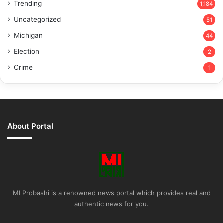
Trending
1,184
Uncategorized
51
Michigan
44
Election
2
Crime
1
About Portal
MI Probashi is a renowned news portal which provides real and
authentic news for you.