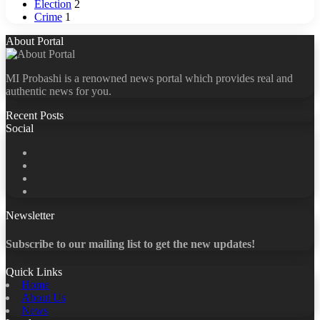
Election
2
Crime
1
About Portal
MI Probashi is a renowned news portal which provides real and
authentic news for you.
Recent Posts
Social
Facebook
X
LinkedIn
YouTube
Newsletter
Subscribe to our mailing list to get the new updates!
Quick Links
Home
About Us
News