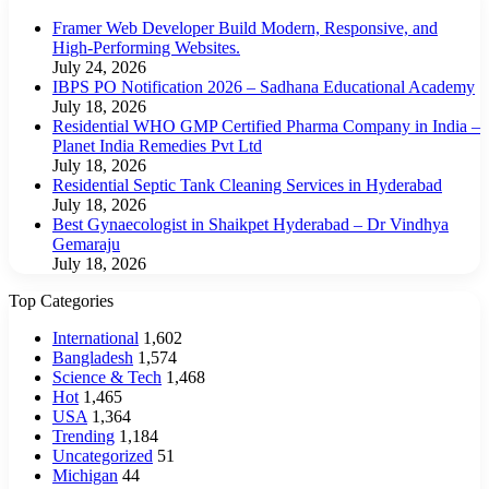
Framer Web Developer Build Modern, Responsive, and
High-Performing Websites.
July 24, 2026
IBPS PO Notification 2026 – Sadhana Educational Academy
July 18, 2026
Residential WHO GMP Certified Pharma Company in India –
Planet India Remedies Pvt Ltd
July 18, 2026
Residential Septic Tank Cleaning Services in Hyderabad
July 18, 2026
Best Gynaecologist in Shaikpet Hyderabad – Dr Vindhya
Gemaraju
July 18, 2026
Top Categories
International
1,602
Bangladesh
1,574
Science & Tech
1,468
Hot
1,465
USA
1,364
Trending
1,184
Uncategorized
51
Michigan
44