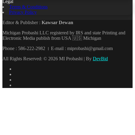
Legal
Terms & Conditions
Privacy Policy
Editor & Publisher :
Kawsar Dewan
Michigan Probashi LLC registered by IRS and state Printing and
Electronic Media publish from USA 🇺🇸 Michigan
Phone : 586-222-2982 । E-mail : miprobashi@gmail.com
All Rights Reserved: © 2026 MI Probashi | By
DevBid
Facebook
X
LinkedIn
YouTube
Back
to
top
button