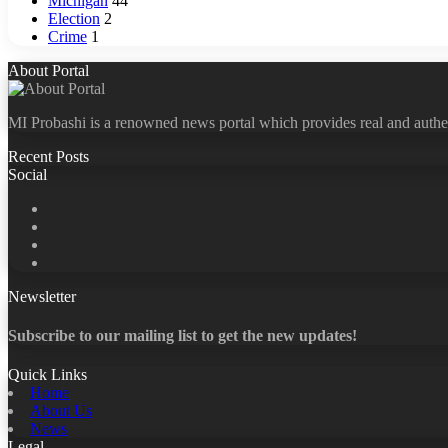
Michigan
44
Election
2
Crime
1
About Portal
MI Probashi is a renowned news portal which provides real and authe
Recent Posts
Social
Facebook
X
LinkedIn
YouTube
Newsletter
Subscribe to our mailing list to get the new updates!
Quick Links
Home
About Us
News
Legal