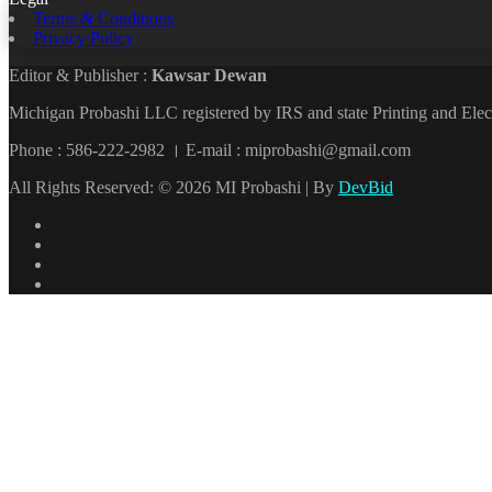
Terms & Conditions
Privacy Policy
Editor & Publisher :
Kawsar Dewan
Michigan Probashi LLC registered by IRS and state Printing and El
Phone : 586-222-2982 । E-mail : miprobashi@gmail.com
All Rights Reserved: © 2026 MI Probashi | By
DevBid
Facebook
X
LinkedIn
YouTube
Back
to
top
button