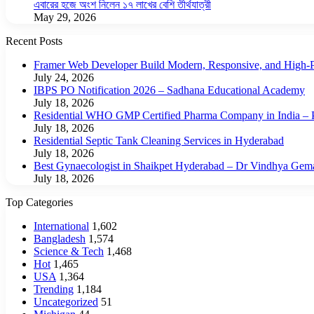
এবারের হজে অংশ নিলেন ১৭ লাখের বেশি তীর্থযাত্রী
May 29, 2026
Recent Posts
Framer Web Developer Build Modern, Responsive, and High-P
July 24, 2026
IBPS PO Notification 2026 – Sadhana Educational Academy
July 18, 2026
Residential WHO GMP Certified Pharma Company in India – P
July 18, 2026
Residential Septic Tank Cleaning Services in Hyderabad
July 18, 2026
Best Gynaecologist in Shaikpet Hyderabad – Dr Vindhya Gem
July 18, 2026
Top Categories
International
1,602
Bangladesh
1,574
Science & Tech
1,468
Hot
1,465
USA
1,364
Trending
1,184
Uncategorized
51