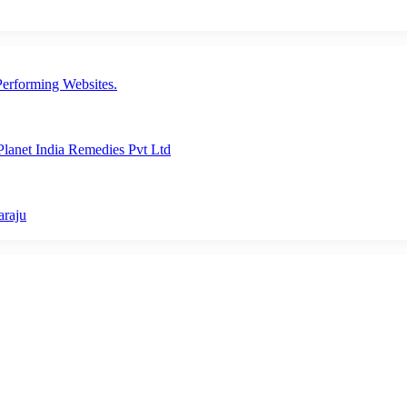
erforming Websites.
lanet India Remedies Pvt Ltd
araju