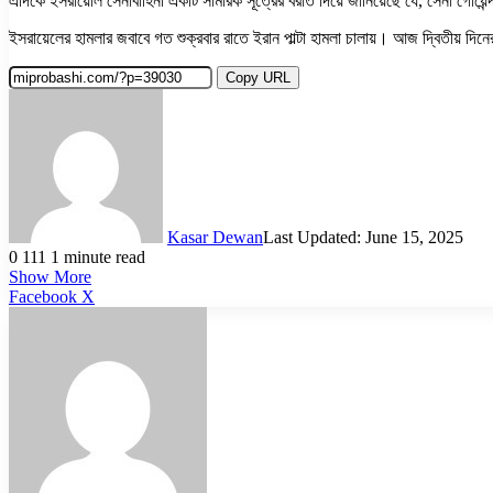
এদিকে ইসরায়েলি সেনাবাহিনী একটি সামরিক সূত্রের বরাত দিয়ে জানিয়েছে যে, সেনা গোয়ে
ইসরায়েলের হামলার জবাবে গত শুক্রবার রাতে ইরান পাল্টা হামলা চালায়। আজ দ্বিতীয় দি
Copy URL
Kasar Dewan
Last Updated: June 15, 2025
0
111
1 minute read
Show More
LinkedIn
Pinterest
Reddit
WhatsApp
Telegram
Viber
Share
Facebook
X
via
Email