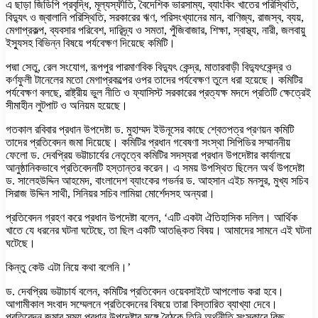
এ ছাড়া জিডিপি প্রবৃদ্ধি, মূল্যস্ফীতি, বৈদেশিক ভারসাম্য, ব্যাংকিং খাতের পরিস্থিতি,
বিদ্যুৎ ও জ্বালানি পরিস্থিতি, সরকারের ঋণ, পরিসংখ্যানের মান, বাণিজ্য, রাজস্ব, ব্যয়,
মেগাপ্রকল্প, ব্যবসার পরিবেশ, দারিদ্র্য ও সমতা, পুঁজিবাজার, শিক্ষা, স্বাস্থ্য, নারী, জলবায়ু
ইস্যুসহ বিভিন্ন বিষয়ে পর্যবেক্ষণ দিয়েছে কমিটি।
পদ্মা সেতু, রেল সংযোগ, রূপপুর পারমাণবিক বিদ্যুৎ কেন্দ্র, মাতারবাড়ী বিদ্যুৎকেন্দ্র ও
কর্ণফুলী টানেলের মতো মেগাপ্রকল্পের ওপর তাদের পর্যবেক্ষণ তুলে ধরা হয়েছে। কমিটির
পর্যবেক্ষণ বলছে, রাষ্ট্রীয় ভুল নীতি ও ফ্যাসিস্ট সরকারের প্রত্যক্ষ মদদে প্রতিটি ক্ষেত্রেই
সীমাহীন লুটপাট ও অনিয়ম হয়েছে।
গতকাল রবিবার প্রধান উপদেষ্টা ড. মুহাম্মদ ইউনূসের কাছে শ্বেতপত্র প্রণয়ন কমিটি
তাদের প্রতিবেদন জমা দিয়েছে। কমিটির প্রধান গবেষণা সংস্থা সিপিডির সম্মাননীয়
ফেলো ড. দেবপ্রিয় ভট্টাচার্যের নেতৃত্বে কমিটির সদস্যরা প্রধান উপদেষ্টার কার্যালয়ে
আনুষ্ঠানিকভাবে প্রতিবেদনটি হস্তান্তর করেন। এ সময় উপস্থিত ছিলেন অর্থ উপদেষ্টা
ড. সালেহউদ্দিন আহমেদ, বাংলাদেশ ব্যাংকের গভর্নর ড. আহসান এইচ মনসুর, মুখ্য সচিব
সিরাজ উদ্দিন সাথী, সিনিয়র সচিব লামিয়া মোর্শেদসহ অন্যরা।
প্রতিবেদন গ্রহণ করে প্রধান উপদেষ্টা বলেন, ‘এটি একটা ঐতিহাসিক দলিল। আর্থিক
খাতে যে ধরনের ঘটনা ঘটেছে, তা ছিল একটি আতঙ্কিত বিষয়। আমাদের সামনে এই ঘটনা
ঘটেছে।
কিন্তু কেউ এটা নিয়ে কথা বলেনি।’
ড. দেবপ্রিয় ভট্টাচার্য বলেন, কমিটির প্রতিবেদন ওয়েবসাইটে আপলোড করা হবে।
আগামীকাল সংবাদ সম্মেলনে প্রতিবেদনের বিষয়ে তারা বিস্তারিত ব্যাখ্যা দেবে।
প্রতিবেদন জমার সময় প্রধান উপদেষ্টার সঙ্গে বৈঠকে তিনি অর্থনীতি সংস্কারে কিছু