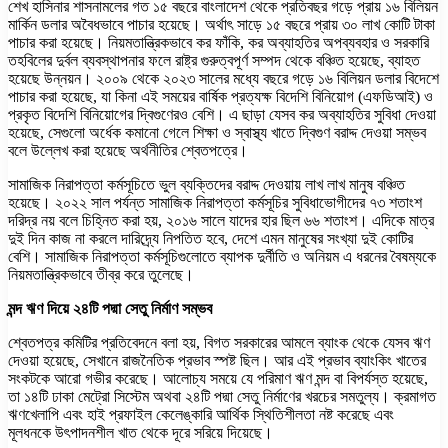
শেখ হাসিনার শাসনামলের গত ১৫ বছরে বাংলাদেশ থেকে প্রতিবছর গড়ে প্রায় ১৬ বিলিয়ন
মার্কিন ডলার অবৈধভাবে পাচার হয়েছে। অর্থাৎ সাড়ে ১৫ বছরে প্রায় ৩০ লাখ কোটি টাকা
পাচার করা হয়েছে। নিয়মতান্ত্রিকভাবে কর ফাঁকি, কর অব্যাহতির অপব্যবহার ও সরকারি
তহবিলের দুর্বল ব্যবস্থাপনার ফলে রাষ্ট্র গুরুত্বপূর্ণ সম্পদ থেকে বঞ্চিত হয়েছে, ব্যাহত
হয়েছে উন্নয়ন। ২০০৯ থেকে ২০২৩ সালের মধ্যে বছরে গড়ে ১৬ বিলিয়ন ডলার বিদেশে
পাচার করা হয়েছে, যা কিনা এই সময়ের বার্ষিক প্রত্যক্ষ বিদেশি বিনিয়োগ (এফডিআই) ও
প্রকৃত বিদেশি বিনিয়োগের দ্বিগুণেরও বেশি। এ ছাড়া যেসব কর অব্যাহতির সুবিধা দেওয়া
হয়েছে, সেগুলো অর্ধেক কমানো গেলে শিক্ষা ও স্বাস্থ্য খাতে দ্বিগুণ বরাদ্দ দেওয়া সম্ভব
বলে উল্লেখ করা হয়েছে অর্থনীতির শ্বেতপত্রে।
সামাজিক নিরাপত্তা কর্মসূচিতে ভুল ব্যক্তিদের বরাদ্দ দেওয়ায় লাখ লাখ মানুষ বঞ্চিত
হয়েছে। ২০২২ সাল পর্যন্ত সামাজিক নিরাপত্তা কর্মসূচির সুবিধাভোগীদের ৭৩ শতাংশ
দরিদ্র নয় বলে চিহ্নিত করা হয়, ২০১৬ সালে যাদের হার ছিল ৬৬ শতাংশ। এদিকে মাত্র
দুই দিন কাজ না করলে দারিদ্র্যে নিপতিত হবে, দেশে এমন মানুষের সংখ্যা দুই কোটির
বেশি। সামাজিক নিরাপত্তা কর্মসূচিগুলোতে ব্যাপক দুর্নীতি ও অনিয়ম এ ধরনের বৈষম্যকে
নিয়মতান্ত্রিকভাবে তীব্র করে তুলেছে।
মন্দ ঋণ দিয়ে ২৪টি পদ্মা সেতু নির্মাণ সম্ভব
শ্বেতপত্র কমিটির প্রতিবেদনে বলা হয়, বিগত সরকারের আমলে ব্যাংক থেকে যেসব ঋণ
দেওয়া হয়েছে, সেখানে রাজনৈতিক প্রভাব স্পষ্ট ছিল। আর এই প্রভাব ব্যাংকিং খাতের
সংকটকে আরো গভীর করেছে। আলোচ্য সময়ে যে পরিমাণ ঋণ মন্দ বা বিপর্যস্ত হয়েছে,
তা ১৪টি ঢাকা মেট্রো সিস্টেম অথবা ২৪টি পদ্মা সেতু নির্মাণের খরচের সমতুল্য। ক্রমাগত
ঋণখেলাপি এবং হাই প্রফাইল কেলেঙ্কারি আর্থিক স্থিতিশীলতা নষ্ট করেছে এবং
মূলধনকে উৎপাদনশীল খাত থেকে দূরে সরিয়ে দিয়েছে।