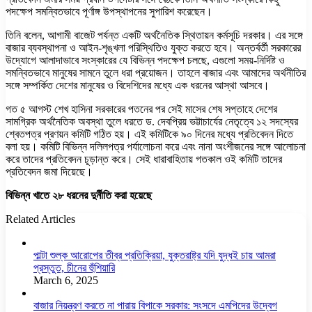
পদক্ষেপ সমন্বিতভাবে পূর্ণাঙ্গ উপস্থাপনের সুপারিশ করেছেন।
তিনি বলেন, আগামী বাজেট পর্যন্ত একটি অর্থনৈতিক স্থিতায়ন কর্মসূচি দরকার। এর সঙ্গে
বাজার ব্যবস্থাপনা ও আইন-শৃঙ্খলা পরিস্থিতিও যুক্ত করতে হবে। অন্তর্বর্তী সরকারের
উদ্যোগে আলাদাভাবে সংস্কারের যে বিভিন্ন পদক্ষেপ চলছে, এগুলো সময়-নির্দিষ্ট ও
সমন্বিতভাবে মানুষের সামনে তুলে ধরা প্রয়োজন। তাহলে বাজার এবং আমাদের অর্থনীতির
সঙ্গে সম্পর্কিত দেশের মানুষের ও বিদেশিদের মধ্যে এক ধরনের আস্থা আসবে।
গত ৫ আগস্ট শেখ হাসিনা সরকারের পতনের পর সেই মাসের শেষ সপ্তাহে দেশের
সামগ্রিক অর্থনৈতিক অবস্থা তুলে ধরতে ড. দেবপ্রিয় ভট্টাচার্যের নেতৃত্বে ১২ সদস্যের
শ্বেতপত্র প্রণয়ন কমিটি গঠিত হয়। এই কমিটিকে ৯০ দিনের মধ্যে প্রতিবেদন দিতে
বলা হয়। কমিটি বিভিন্ন দলিলপত্র পর্যালোচনা করে এবং নানা অংশীজনের সঙ্গে আলোচনা
করে তাদের প্রতিবেদন চূড়ান্ত করে। সেই ধারাবাহিতায় গতকাল ওই কমিটি তাদের
প্রতিবেদন জমা দিয়েছে।
বিভিন্ন খাতে ২৮ ধরনের দুর্নীতি করা হয়েছে
Related Articles
পাল্টা শুল্ক আরোপের তীব্র প্রতিক্রিয়া, যুক্তরাষ্ট্র যদি যুদ্ধই চায় আমরা
প্রস্তুত, চীনের হুঁশিয়ারি
March 6, 2025
বাজার নিয়ন্ত্রণ করতে না পারায় বিপাকে সরকার: সংসদে এমপিদের উদ্বেগ