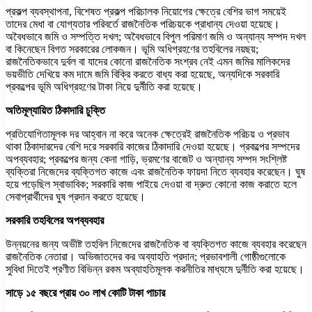
প্রকল্প ব্যবস্থাপনা, বিশেষত প্রকল্প পরিচালক নিয়োগের ক্ষেত্রে বেশির ভাগ সময়েই
তাদের মেধা বা যোগ্যতার পরিবর্তে রাজনৈতিক পরিচয়কে প্রাধান্য দেওয়া হয়েছে।
অবৈধভাবে জমি ও সম্পত্তি দখল; অবৈধভাবে বিপুল পরিমাণ জমি ও অন্যান্য সম্পদ দখল
বা কিনেছেন বিগত সরকারের লোকজন। ভূমি অধিগ্রহণের তহবিলের নয়ছয়;
রাজনৈতিকভাবে দুর্বল বা যাদের কোনো রাজনৈতিক সংশ্রব নেই এমন জমির মালিকদের
ভয়ভীতি দেখিয়ে কম দামে জমি বিক্রি করতে বাধ্য করা হয়েছে, অন্যদিকে সরকারি
প্রকল্পের ভূমি অধিগ্রহণের টাকা নিয়ে দুর্নীতি করা হয়েছে।
অতিমূল্যায়িত ঠিকাদারি চুক্তি
প্রতিযোগিতামূলক দর আহ্বান না করে অনেক ক্ষেত্রেই রাজনৈতিক পরিচয় ও প্রভাব
থাকা ঠিকাদারদের বেশি দরে সরকারি কাজের ঠিকাদারি দেওয়া হয়েছে। প্রকল্পের সম্পদের
অপব্যবহার; প্রকল্পের জন্য কেনা গাড়ি, ভ্রমণের বাজেট ও অন্যান্য সম্পদ সংশ্লিষ্ট
ব্যক্তিরা নিজেদের ব্যক্তিগত কাজে এবং রাজনৈতিক ফায়দা নিতে ব্যবহার করেছেন। ঘুষ
হয়ে পড়েছিল স্বাভাবিক; সরকারি কাজ পাইয়ে দেওয়া বা দ্রুত কোনো কাজ করাতে হলে
সেবাপ্রার্থীদের ঘুষ প্রদান করতে হয়েছে।
সরকারি তহবিলের অপব্যবহার
উন্নয়নের জন্য অভীষ্ট তহবিল নিজেদের রাজনৈতিক বা ব্যক্তিগত কাজে ব্যবহার করেছেন
রাজনৈতিক নেতারা। অভিজাতদের কর অব্যাহতি প্রদান; প্রভাবশালী গোষ্ঠীগুলোকে
সুবিধা দিতেই প্রণীত বিভিন্ন রকম অব্যাহতিমূলক করনীতির মাধ্যমে দুর্নীতি করা হয়েছে।
সাড়ে ১৫ বছরে প্রায় ৩০ লাখ কোটি টাকা পাচার