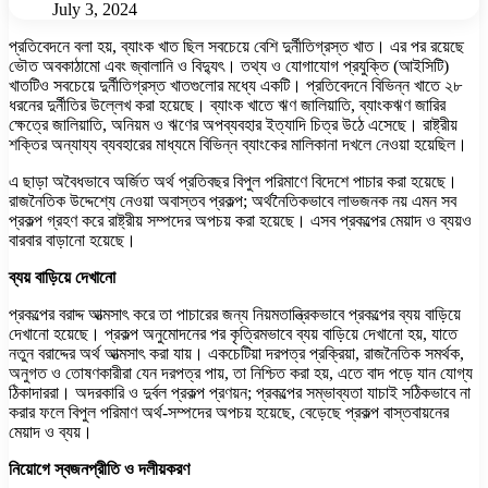
July 3, 2024
প্রতিবেদনে বলা হয়, ব্যাংক খাত ছিল সবচেয়ে বেশি দুর্নীতিগ্রস্ত খাত। এর পর রয়েছে
ভৌত অবকাঠামো এবং জ্বালানি ও বিদ্যুৎ। তথ্য ও যোগাযোগ প্রযুক্তি (আইসিটি)
খাতটিও সবচেয়ে দুর্নীতিগ্রস্ত খাতগুলোর মধ্যে একটি। প্রতিবেদনে বিভিন্ন খাতে ২৮
ধরনের দুর্নীতির উল্লেখ করা হয়েছে। ব্যাংক খাতে ঋণ জালিয়াতি, ব্যাংকঋণ জারির
ক্ষেত্রে জালিয়াতি, অনিয়ম ও ঋণের অপব্যবহার ইত্যাদি চিত্র উঠে এসেছে। রাষ্ট্রীয়
শক্তির অন্যায্য ব্যবহারের মাধ্যমে বিভিন্ন ব্যাংকের মালিকানা দখলে নেওয়া হয়েছিল।
এ ছাড়া অবৈধভাবে অর্জিত অর্থ প্রতিবছর বিপুল পরিমাণে বিদেশে পাচার করা হয়েছে।
রাজনৈতিক উদ্দেশ্যে নেওয়া অবাস্তব প্রকল্প; অর্থনৈতিকভাবে লাভজনক নয় এমন সব
প্রকল্প গ্রহণ করে রাষ্ট্রীয় সম্পদের অপচয় করা হয়েছে। এসব প্রকল্পের মেয়াদ ও ব্যয়ও
বারবার বাড়ানো হয়েছে।
ব্যয় বাড়িয়ে দেখানো
প্রকল্পের বরাদ্দ আত্মসাৎ করে তা পাচারের জন্য নিয়মতান্ত্রিকভাবে প্রকল্পের ব্যয় বাড়িয়ে
দেখানো হয়েছে। প্রকল্প অনুমোদনের পর কৃত্রিমভাবে ব্যয় বাড়িয়ে দেখানো হয়, যাতে
নতুন বরাদ্দের অর্থ আত্মসাৎ করা যায়। একচেটিয়া দরপত্র প্রক্রিয়া, রাজনৈতিক সমর্থক,
অনুগত ও তোষণকারীরা যেন দরপত্র পায়, তা নিশ্চিত করা হয়, এতে বাদ পড়ে যান যোগ্য
ঠিকাদাররা। অদরকারি ও দুর্বল প্রকল্প প্রণয়ন; প্রকল্পের সম্ভাব্যতা যাচাই সঠিকভাবে না
করার ফলে বিপুল পরিমাণ অর্থ-সম্পদের অপচয় হয়েছে, বেড়েছে প্রকল্প বাস্তবায়নের
মেয়াদ ও ব্যয়।
নিয়োগে স্বজনপ্রীতি ও দলীয়করণ