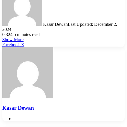
Kasar Dewan
Last Updated: December 2,
2024
0
324
5 minutes read
Show More
LinkedIn
Pinterest
Reddit
WhatsApp
Telegram
Viber
Share
Facebook
X
via
Email
Kasar Dewan
Website