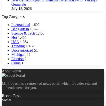
Best Gynaecologist in Shaikpet Hyderabad – Dr Vindhya
Gemaraju
July 18, 2026
Top Categories
International
1,602
Bangladesh
1,574
Science & Tech
1,468
Hot
1,465
USA
1,364
Trending
1,184
Uncategorized
51
Michigan
44
Election
2
Crime
1
About Portal
MI Probashi is a renowned news portal which provides real and
authentic news for you.
Recent Posts
Social