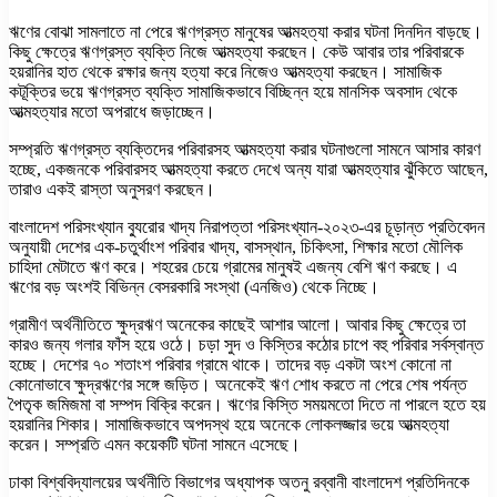
ঋণের বোঝা সামলাতে না পেরে ঋণগ্রস্ত মানুষের আত্মহত্যা করার ঘটনা দিনদিন বাড়ছে।
কিছু ক্ষেত্রে ঋণগ্রস্ত ব্যক্তি নিজে আত্মহত্যা করছেন। কেউ আবার তার পরিবারকে
হয়রানির হাত থেকে রক্ষার জন্য হত্যা করে নিজেও আত্মহত্যা করছেন। সামাজিক
কটূক্তির ভয়ে ঋণগ্রস্ত ব্যক্তি সামাজিকভাবে বিচ্ছিন্ন হয়ে মানসিক অবসাদ থেকে
আত্মহত্যার মতো অপরাধে জড়াচ্ছেন।
সম্প্রতি ঋণগ্রস্ত ব্যক্তিদের পরিবারসহ আত্মহত্যা করার ঘটনাগুলো সামনে আসার কারণ
হচ্ছে, একজনকে পরিবারসহ আত্মহত্যা করতে দেখে অন্য যারা আত্মহত্যার ঝুঁকিতে আছেন,
তারাও একই রাস্তা অনুসরণ করছেন।
বাংলাদেশ পরিসংখ্যান ব্যুরোর খাদ্য নিরাপত্তা পরিসংখ্যান-২০২৩-এর চূড়ান্ত প্রতিবেদন
অনুযায়ী দেশের এক-চতুর্থাংশ পরিবার খাদ্য, বাসস্থান, চিকিৎসা, শিক্ষার মতো মৌলিক
চাহিদা মেটাতে ঋণ করে। শহরের চেয়ে গ্রামের মানুষই এজন্য বেশি ঋণ করছে। এ
ঋণের বড় অংশই বিভিন্ন বেসরকারি সংস্থা (এনজিও) থেকে নিচ্ছে।
গ্রামীণ অর্থনীতিতে ক্ষুদ্রঋণ অনেকের কাছেই আশার আলো। আবার কিছু ক্ষেত্রে তা
কারও জন্য গলার ফাঁস হয়ে ওঠে। চড়া সুদ ও কিস্তির কঠোর চাপে বহু পরিবার সর্বস্বান্ত
হচ্ছে। দেশের ৭০ শতাংশ পরিবার গ্রামে থাকে। তাদের বড় একটা অংশ কোনো না
কোনোভাবে ক্ষুদ্রঋণের সঙ্গে জড়িত। অনেকেই ঋণ শোধ করতে না পেরে শেষ পর্যন্ত
পৈতৃক জমিজমা বা সম্পদ বিক্রি করেন। ঋণের কিস্তি সময়মতো দিতে না পারলে হতে হয়
হয়রানির শিকার। সামাজিকভাবে অপদস্থ হয়ে অনেকে লোকলজ্জার ভয়ে আত্মহত্যা
করেন। সম্প্রতি এমন কয়েকটি ঘটনা সামনে এসেছে।
ঢাকা বিশ্ববিদ্যালয়ের অর্থনীতি বিভাগের অধ্যাপক অতনু রব্বানী বাংলাদেশ প্রতিদিনকে