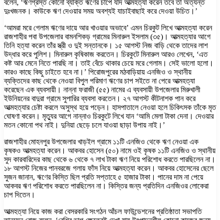
বলেন, ‘ঋণগ্রস্ত কোনো ব্যক্তি ঋণের চাপে যদি আত্মহত্যা করেন তবে তা অত্যন্ত
দুঃখজনক। কাউকে ঋণ দেওয়ার সময় অবশ্যই যাচাইবাছাই করে দেওয়া উচিত।’
‘আমরা মরে গেলাম ঋণের দায়ে আর খাওয়ার অভাবে’ এমন চিরকুট লিখে আত্মহত্যা করেন
রাজশাহীর পবা উপজেলার বামনশিকড় গ্রামের মিনারুল ইসলাম (৩৫)। আত্মহত্যার আগে
তিনি হত্যা করেন তাঁর স্ত্রী ও দুই সন্তানকে। ১৫ আগস্ট নিজ বাড়ি থেকে তাদের লাশ
উদ্ধার করে পুলিশ। মিনারুল কৃষিকাজ করতেন। চিরকুটে মিনারুল আরও লেখেন, ‘এত
কষ্ট আর মেনে নিতে পারছি না। তাই বেঁচে থাকার চেয়ে মরে গেলাম। সেই ভালো হলো।
কারও কাছে কিছু চাইতে হবে না।’ পিরোজপুরের মঠবাড়িয়ায় এনজিও ও স্থানীয়
ব্যক্তিদের কাছ থেকে নেওয়া বিপুল পরিমাণ ঋণের চাপ সইতে না পেরে আত্মহত্যা
করেছেন এক ব্যবসায়ী। নান্না ফরাজী (৫৫) নামের এ ব্যবসায়ী উপজেলার মিরুখালী
ইউনিয়নের বাদুরা গ্রামে সুপারির ব্যবসা করতেন। ২৭ আগস্ট কীটনাশক পান করে
আত্মহত্যার চেষ্টা করলে অসুস্থ হয়ে পড়েন। হাসপাতালে নেওয়া হলে চিকিৎসক তাঁকে মৃত
ঘোষণা করেন। মৃত্যুর আগে নান্নাও চিরকুটে লিখে যান ‘আমি মেলা টাকা দেনা। দেওয়ার
মতন কোনো পথ নাই। দুনিয়া ছেড়ে চলে যাওয়া ছাড়া উপায় নাই।’
রাজশাহীর মোহনপুর উপজেলার খাড়ইল গ্রামে ১১টি এনজিও থেকে ঋণ নেওয়া এক
কৃষকও আত্মহত্যা করেন। আকবর হোসেন (৫০) নামে ওই কৃষক ১১টি এনজিও ও স্থানীয়
সুদ কারবারিদের কাছ থেকে ৬ থেকে ৭ লাখ টাকা ঋণ নিয়ে পরিশোধ করতে পারছিলেন না।
১৮ আগস্ট নিজের পানবরজে গলায় ফাঁস নিয়ে আত্মহত্যা করেন। আকবর হোসেনের ছেলে
সুজন জানান, ঋণের কিস্তি ছিল প্রতি সপ্তাহে ৫ হাজার টাকা। পানের দাম না পেয়ে
আকবর ঋণ পরিশোধ করতে পারছিলেন না। কিস্তির জন্য প্রতিদিন এনজিওর লোকেরা
চাপ দিতেন।
আত্মহত্যা নিয়ে কাজ করা বেসরকারি সংগঠন আঁচল ফাউন্ডেশনের প্রতিষ্ঠাতা সভাপতি