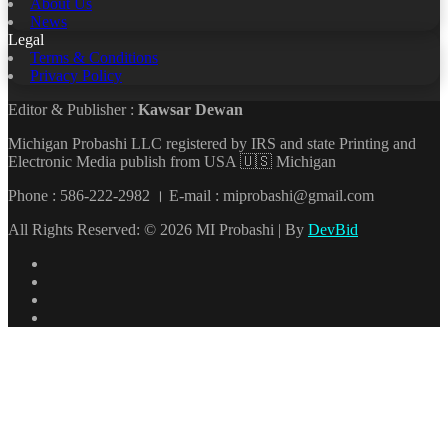
About Us
News
Legal
Terms & Conditions
Privacy Policy
Editor & Publisher :
Kawsar Dewan
Michigan Probashi LLC registered by IRS and state Printing and
Electronic Media publish from USA 🇺🇸 Michigan
Phone : 586-222-2982 । E-mail : miprobashi@gmail.com
All Rights Reserved: © 2026 MI Probashi | By
DevBid
Facebook
X
LinkedIn
YouTube
Back
to
top
button