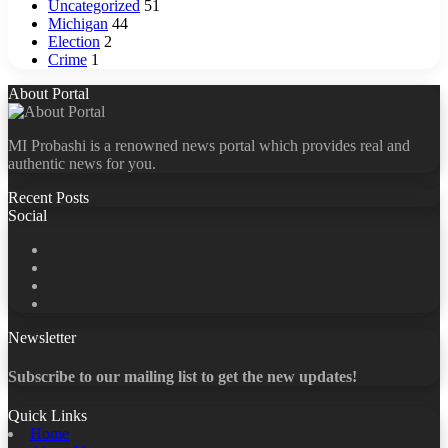
Uncategorized
51
Michigan
44
Election
2
Crime
1
About Portal
MI Probashi is a renowned news portal which provides real and
authentic news for you.
Recent Posts
Social
Facebook
X
LinkedIn
YouTube
Newsletter
Subscribe to our mailing list to get the new updates!
Quick Links
Home