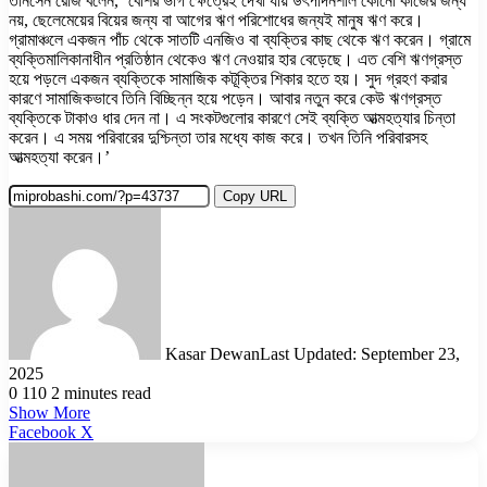
তানসেন রোজ বলেন, ‘বেশির ভাগ ক্ষেত্রেই দেখা যায় উৎপাদনশীল কোনো কাজের জন্য
নয়, ছেলেমেয়ের বিয়ের জন্য বা আগের ঋণ পরিশোধের জন্যই মানুষ ঋণ করে।
গ্রামাঞ্চলে একজন পাঁচ থেকে সাতটি এনজিও বা ব্যক্তির কাছ থেকে ঋণ করেন। গ্রামে
ব্যক্তিমালিকানাধীন প্রতিষ্ঠান থেকেও ঋণ নেওয়ার হার বেড়েছে। এত বেশি ঋণগ্রস্ত
হয়ে পড়লে একজন ব্যক্তিকে সামাজিক কটূক্তির শিকার হতে হয়। সুদ গ্রহণ করার
কারণে সামাজিকভাবে তিনি বিচ্ছিন্ন হয়ে পড়েন। আবার নতুন করে কেউ ঋণগ্রস্ত
ব্যক্তিকে টাকাও ধার দেন না। এ সংকটগুলোর কারণে সেই ব্যক্তি আত্মহত্যার চিন্তা
করেন। এ সময় পরিবারের দুশ্চিন্তা তার মধ্যে কাজ করে। তখন তিনি পরিবারসহ
আত্মহত্যা করেন।’
Copy URL
Kasar Dewan
Last Updated: September 23,
2025
0
110
2 minutes read
Show More
LinkedIn
Pinterest
Reddit
WhatsApp
Telegram
Viber
Share
Facebook
X
via
Email