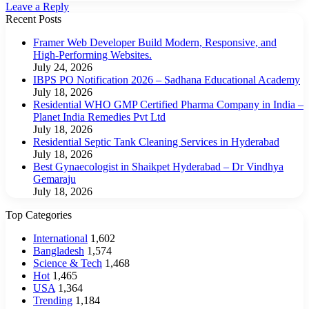
Leave a Reply
Recent Posts
Framer Web Developer Build Modern, Responsive, and
High-Performing Websites.
July 24, 2026
IBPS PO Notification 2026 – Sadhana Educational Academy
July 18, 2026
Residential WHO GMP Certified Pharma Company in India –
Planet India Remedies Pvt Ltd
July 18, 2026
Residential Septic Tank Cleaning Services in Hyderabad
July 18, 2026
Best Gynaecologist in Shaikpet Hyderabad – Dr Vindhya
Gemaraju
July 18, 2026
Top Categories
International
1,602
Bangladesh
1,574
Science & Tech
1,468
Hot
1,465
USA
1,364
Trending
1,184