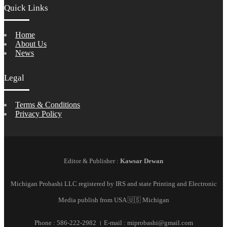
Quick Links
Home
About Us
News
Legal
Terms & Conditions
Privacy Policy
Editor & Publisher :
Kawsar Dewan
Michigan Probashi LLC registered by IRS and state Printing and Electronic
Media publish from USA 🇺🇸 Michigan
Phone : 586-222-2982 । E-mail : miprobashi@gmail.com