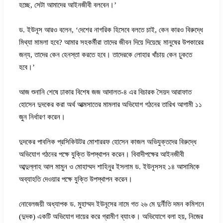
হচ্ছে, সেটা আমাদের আইনজীবী বলবেন।’
ড. ইউনূস আরও বলেন, ‘দেশের নাগরিক হিসেবে বলতে চাই, কেন কারও বিরুদ্ধে
মিথ্যা মামলা হবে? আমার সহকর্মীরা তাদের জীবন দিয়ে দিয়েছে মানুষের উপকারের
জন্য, তাদের কেন হেনস্তা করতে হবে। তাদেরকে লোহার খাঁচায় কেন ঢুকতে
হবে।’
আজ শুনানি শেষে ঢাকার বিশেষ জজ আদালত-৪ এর বিচারক সৈয়দ আরাফাত
হোসেন দুদকের করা অর্থ আত্মসাতের মামলার অভিযোগ গঠনের তারিখ আগামী ১১
জুন নির্ধারণ করেন।
দুদকের পাবলিক প্রসিকিউটর মোশাররফ হোসেন কাজল অভিযুক্তদের বিরুদ্ধে
অভিযোগ গঠনের পক্ষে যুক্তি উপস্থাপন করেন। বিবাদীপক্ষের আইনজীবী
আব্দুল্লাহ আল মামুন ও মোহাম্মদ শাহিনুর ইসলাম ড. ইউনূসসহ ১৪ আসামিকে
অব্যাহতি দেওয়ার পক্ষে যুক্তি উপস্থাপন করেন।
নোবেলজয়ী অধ্যাপক ড. মুহাম্মদ ইউনূসের নামে গত ২৬ মে দুর্নীতি দমন কমিশনে
(দুদক) একটি অভিযোগ দায়ের করে গ্রামীণ ব্যাংক। অভিযোগে বলা হয়, নিজের