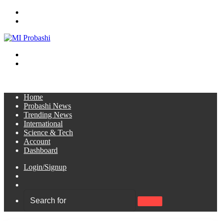
Menu
Search
for
Switch
skin
Log
In
Home
Probashi News
Trending News
International
Science & Tech
Account
Dashboard
Login/Signup
Sidebar
Switch
skin
Search
for