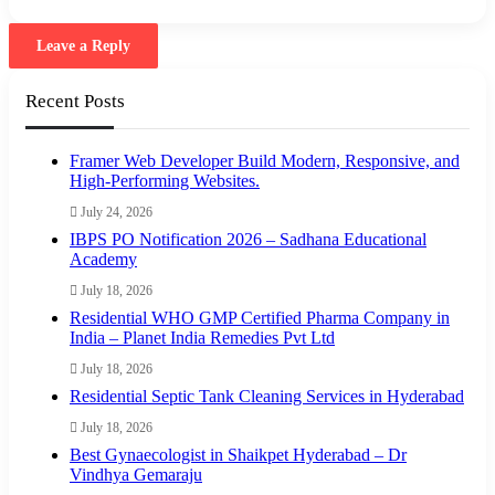
Leave a Reply
Recent Posts
Framer Web Developer Build Modern, Responsive, and
High-Performing Websites.
July 24, 2026
IBPS PO Notification 2026 – Sadhana Educational
Academy
July 18, 2026
Residential WHO GMP Certified Pharma Company in
India – Planet India Remedies Pvt Ltd
July 18, 2026
Residential Septic Tank Cleaning Services in Hyderabad
July 18, 2026
Best Gynaecologist in Shaikpet Hyderabad – Dr
Vindhya Gemaraju