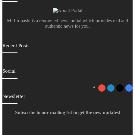
MI Probashi is a renowned news portal which provides real and
authentic news for you.
Recent Posts
Social
YouTube
LinkedIn
X
Fa
Newsletter
Subscribe to our mailing list to get the new updates!