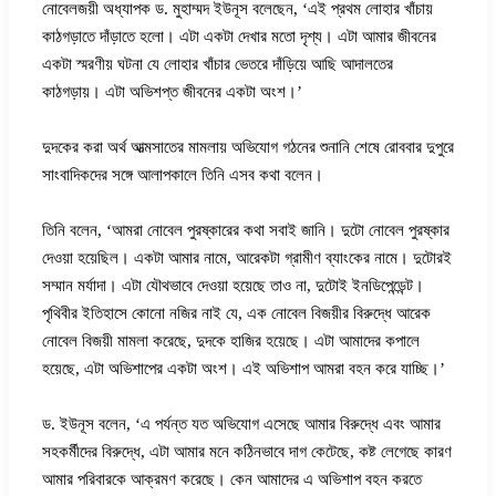
নোবেলজয়ী অধ্যাপক ড. মুহাম্মদ ইউনূস বলেছেন, ‘এই প্রথম লোহার খাঁচায়
কাঠগড়াতে দাঁড়াতে হলো। এটা একটা দেখার মতো দৃশ্য। এটা আমার জীবনের
একটা স্মরণীয় ঘটনা যে লোহার খাঁচার ভেতরে দাঁড়িয়ে আছি আদালতের
কাঠগড়ায়। এটা অভিশপ্ত জীবনের একটা অংশ।’
দুদকের করা অর্থ আত্মসাতের মামলায় অভিযোগ গঠনের শুনানি শেষে রোববার দুপুরে
সাংবাদিকদের সঙ্গে আলাপকালে তিনি এসব কথা বলেন।
তিনি বলেন, ‘আমরা নোবেল পুরষ্কারের কথা সবাই জানি। দুটো নোবেল পুরষ্কার
দেওয়া হয়েছিল। একটা আমার নামে, আরেকটা গ্রামীণ ব্যাংকের নামে। দুটোরই
সম্মান মর্যাদা। এটা যৌথভাবে দেওয়া হয়েছে তাও না, দুটোই ইনডিপেন্ডেন্ট।
পৃথিবীর ইতিহাসে কোনো নজির নাই যে, এক নোবেল বিজয়ীর বিরুদ্ধে আরেক
নোবেল বিজয়ী মামলা করেছে, দুদকে হাজির হয়েছে। এটা আমাদের কপালে
হয়েছে, এটা অভিশাপের একটা অংশ। এই অভিশাপ আমরা বহন করে যাচ্ছি।’
ড. ইউনূস বলেন, ‘এ পর্যন্ত যত অভিযোগ এসেছে আমার বিরুদ্ধে এবং আমার
সহকর্মীদের বিরুদ্ধে, এটা আমার মনে কঠিনভাবে দাগ কেটেছে, কষ্ট লেগেছে কারণ
আমার পরিবারকে আক্রমণ করেছে। কেন আমাদের এ অভিশাপ বহন করতে