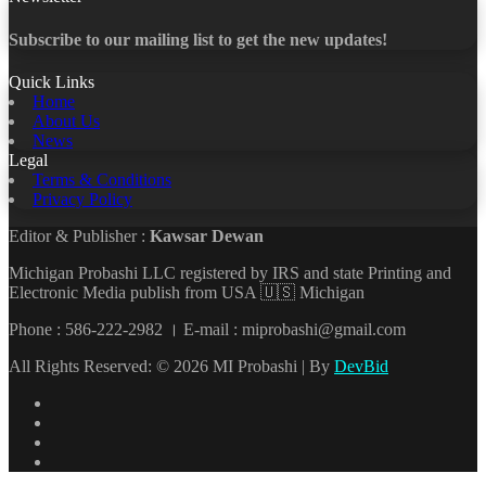
Subscribe to our mailing list to get the new updates!
Quick Links
Home
About Us
News
Legal
Terms & Conditions
Privacy Policy
Editor & Publisher :
Kawsar Dewan
Michigan Probashi LLC registered by IRS and state Printing and
Electronic Media publish from USA 🇺🇸 Michigan
Phone : 586-222-2982 । E-mail : miprobashi@gmail.com
All Rights Reserved: © 2026 MI Probashi | By
DevBid
Facebook
X
LinkedIn
YouTube