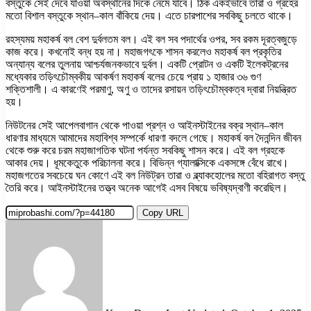
বস্তুকে সেই দেবে যাওয়া অবস্থানের দিকে নেমে যাবে। ঠিক একইভাবে তারা ও গ্রহের
মতো বিশাল বস্তুকে স্থান–কাল বাঁকিয়ে দেয়। এতে চারপাশের সবকিছু চলতে থাকে।
রহস্যময় মহাকর্ষ বল বেশ দুর্বলতম বল। এই বল সব পদার্থের ওপর, সব রকম দূরত্বজুড়ে
কাজ করে। কখনোই বন্ধ হয় না। মহাজগৎকে শাসন করলেও মহাকর্ষ বল প্রকৃতির
অন্যান্য বলের তুলনায় আশ্চর্যজনকভাবে দুর্বল। একটি প্রোটন ও একটি ইলেকট্রনের
মধ্যেকার তড়িৎচৌম্বকীয় আকর্ষণ মহাকর্ষ বলের চেয়ে প্রায় ১ হাজার ৩৬ গুণ
শক্তিশালী। এ কারণেই পরমাণু, অণু ও তাদের রসায়ন তড়িৎচৌম্বকত্ব দ্বারা নিয়ন্ত্রিত
হয়।
নিউটনের সেই আপেলবাগান থেকে পাওয়া প্রশ্ন ও আইনস্টাইনের বক্র স্থান–কাল
ধারণার মাধ্যমে আমাদের মহাবিশ্ব সম্পর্কে ধারণা বদলে গেছে। মহাকর্ষ বল দৈনন্দিন জীবন
থেকে শুরু করে চরম মহাজাগতিক ঘটনা পর্যন্ত সবকিছু শাসন করে। এই বল গ্রহকে
আকার দেয়। ধূমকেতুকে পরিচালনা করে। বিভিন্ন গ্যালাক্সিকে একসঙ্গে বেঁধে রাখে।
মহাজগতের সবচেয়ে ঘন কোণে এই বল নিউট্রন তারা ও ব্ল্যাকহোলের মতো বহিরাগত বস্তু
তৈরি করে। আইনস্টাইনের তত্ত্ব অনেক আগেই এসব বিষয়ে ভবিষ্যদ্বাণী করেছিল।
Copy URL