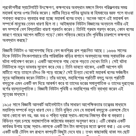
প্রকৌশলীরা স্যাটেলাইট উৎক্ষেপণ, কক্ষপথের অবস্থান মঙ্গলে মিশন পরিকল্পনার সময়
মহাকর্ষ বলের ওপর নির্ভর করেন। মাটির নিচের পানির ভান্ডার বা হিমবাহের বরফ গলে যাওয়া
শনাক্ত করতেও ব্যবহার করা হচ্ছে মহাকর্ষ বলের তথ্য। অনেক আগে এই মহাকর্ষ বল
সম্পর্কে মানুষের তেমন ধারণা ছিল না। আইজ্যাক নিউটন বিজ্ঞানের অন্যতম গভীর এই
বল সম্পর্কে বেশ বিস্তারিত ধারণা প্রবর্তন করেন। তিনিই প্রথম প্রশ্ন করেন, কোন বলের
কারণে গাছের আপেল মাটিতে পড়ে? কোন শক্তির জোরে চাঁদ পৃথিবীর চারপাশে কক্ষপথে
অবস্থান করছে?
বিজ্ঞানী নিউটন ও আপেলগাছ নিয়ে বেশ জনপ্রিয় গল্প প্রচলিত আছে। ১৬৬৬ সালের
দিকে নিউটন লিংকনশায়ারে তাঁর পারিবারিক বাড়ির বাগানে অবস্থানের সময় স্বাভাবিক এক
ঘটনা পর্যবেক্ষণ করেন। একটি আপেলকে গাছ থেকে পড়তে দেখেন তিনি। সেই ঘটনা
নিউটনকে নতুন ভাবনার সুযোগ করে দেয়। তিনি ভাবতে থাকেন, একটি আপেল যদি
মাটিতে পড়ে তাহলে চাঁদও কি পড়ে যাচ্ছে? সেই চিন্তা থেকেই মহাকর্ষ বলের সর্বজনীন
সূত্র আবিষ্কার করেন নিউটন। তাঁর ভাষ্যে, মহাবিশ্বের প্রতিটি বস্তু অন্য প্রতিটি
বস্তুকে এমন একটি বল দিয়ে আকর্ষণ করে যা তাদের ভরের সমানুপাতিক ও তাদের দূরত্বের
বর্গের ব্যস্তানুপাতিক। বিজ্ঞানী নিউটন পৃথিবী ও মহাবিশ্বের গতি ব্যাখ্যা করেন এই
সূত্রের মাধ্যমে।
১৯১৫ সালে বিজ্ঞানী আলবার্ট আইনস্টাইন তাঁর সাধারণ আপেক্ষিকতার তত্ত্বের মাধ্যমে
মহাবিশ্ব সম্পর্কে নতুন ধারণা দেন। তিনি যুক্তি দেন যে মহাকর্ষ বস্তুকে একসঙ্গে টেনে
আনা কোনো বল নয়, বরং ভর ও শক্তি দ্বারা স্থান–কালের নিজস্ব বাঁক বা বক্রতা।
বিভিন্ন গ্রহ চলছে মহাজাগতিক কাঠামোর বক্রতা অনুসরণ করে। এটি বোঝার একটি
কার্যকর উপায় হচ্ছে স্থান–কালকে একটি টান টান কাপড়ের মতো কল্পনা করা। এর ওপর
একটি ভারী টেনিস বল রাখলে কাপড়টি কিছুটা দেবে যায়। তখন কাছাকাছি থাকা সব ছোট