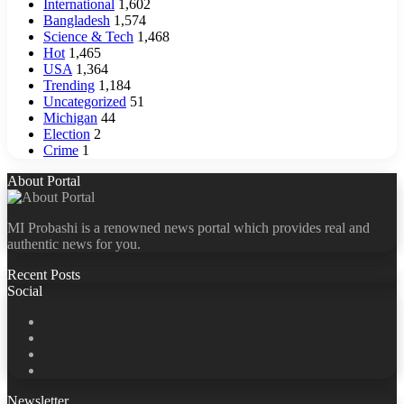
International
1,602
Bangladesh
1,574
Science & Tech
1,468
Hot
1,465
USA
1,364
Trending
1,184
Uncategorized
51
Michigan
44
Election
2
Crime
1
About Portal
MI Probashi is a renowned news portal which provides real and
authentic news for you.
Recent Posts
Social
Facebook
X
LinkedIn
YouTube
Newsletter