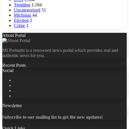
Trending
1,184
Uncategorized
51
Michigan
44
Election
2
Crime
1
About Portal
MI Probashi is a renowned news portal which provides real and
authentic news for you.
Recent Posts
Social
Facebook
X
LinkedIn
YouTube
Newsletter
Subscribe to our mailing list to get the new updates!
Quick Links