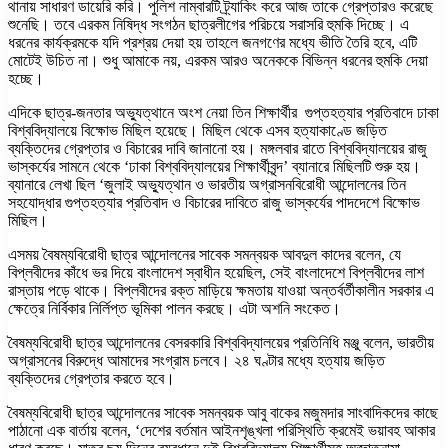
থানায় সাধারণ ডায়েরি করি। পুলিশ নাম্বারটি ট্র্যাকিং করে আজ তাকে গ্রেপ্তারও করেছে
শুনেছি। তবে এরকম নিষিদ্ধ সংগঠন ছাত্রলীগের পরিচয়ে সরাসরি হুমকি দিচ্ছে। এ
ধরনের কার্যক্রমকে যদি প্রশ্রয় দেয়া হয় তাহলে জনগণের মধ্যে ভীতি তৈরি হবে, এটি
মোটেই উচিত না। শুধু আমাকে নয়, এরকম আরও অনেককে বিভিন্ন ধরনের হুমকি দেয়া
হচ্ছে।
এদিকে ছাত্র-জনতার অভ্যুত্থানে অংশ নেয়া তিন শিক্ষার্থীর গুপ্তহত্যার প্রতিবাদে ঢাকা
বিশ্ববিদ্যালয়ে বিক্ষোভ মিছিল হয়েছে। মিছিল থেকে এসব হত্যাকাণ্ডে জড়িত
ব্যক্তিদের গ্রেপ্তার ও বিচারের দাবি জানানো হয়। মঙ্গলবার রাতে বিশ্ববিদ্যালয়ের রাজু
ভাস্কর্যের সামনে থেকে ‘ঢাকা বিশ্ববিদ্যালয়ের শিক্ষার্থীবৃন্দ’ ব্যানারে মিছিলটি শুরু হয়।
ব্যানারে লেখা ছিল ‘জুলাই অভ্যুত্থান ও ভারতীয় অগ্রাসনবিরোধী আন্দোলনের তিন
সহযোদ্ধার গুপ্তহত্যার প্রতিবাদ ও বিচারের দাবিতে রাজু ভাস্কর্যের পাদদেশে বিক্ষোভ
মিছিল।
এসময় বৈষম্যবিরোধী ছাত্র আন্দোলনের সাবেক সমন্বয়ক আবদুল কাদের বলেন, যে
বিপ্লবীদের কাঁধে ভর দিয়ে বাংলাদেশ স্বাধীন হয়েছিল, সেই বাংলাদেশে বিপ্লবীদের লাশ
রাস্তায় পড়ে থাকে। বিপ্লবীদের রক্ত মাড়িয়ে ক্ষমতায় যাওয়া অন্তর্বর্তীকালীন সরকার এ
ক্ষেত্রে নির্বিকার নির্লিপ্ত ভূমিকা পালন করছে। এটা অশনি সংকেত।
বৈষম্যবিরোধী ছাত্র আন্দোলনের বেসরকারি বিশ্ববিদ্যালয়ের প্রতিনিধি মঞ্জু বলেন, ভারতীয়
অগ্রাসনের বিরুদ্ধে আমাদের সংগ্রাম চলবে। ২৪ ঘণ্টার মধ্যে হত্যায় জড়িত
ব্যক্তিদের গ্রেপ্তার করতে হবে।
বৈষম্যবিরোধী ছাত্র আন্দোলনের সাবেক সমন্বয়ক আবু বাকের মজুমদার সাংবাদিকদের কাছে
পাঠানো এক বার্তায় বলেন, ‘দেশের বর্তমান আইনশৃঙ্খলা পরিস্থিতি ক্রমেই ভয়াবহ আকার