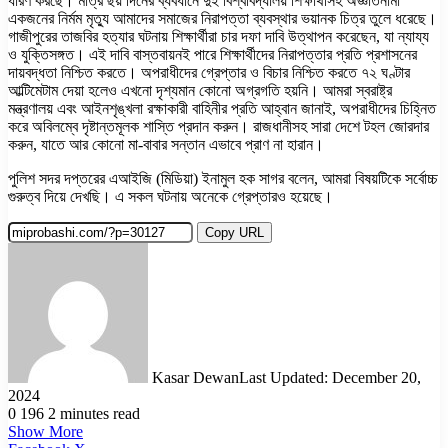
ধারণ করছে। মাত্র ছয় দিনের ব্যবধানে দুই বিশ্ববিদ্যালয় শিক্ষার্থীসহ অজ্ঞাতনামা
একজনের নির্মম মৃত্যু আমাদের সমাজের নিরাপত্তা ব্যবস্থার ভয়ানক চিত্র তুলে ধরেছে।
গাজীপুরের তাজবির হত্যার ঘটনায় শিক্ষার্থীরা চার দফা দাবি উত্থাপন করেছেন, যা ন্যায্য
ও যুক্তিসঙ্গত। এই দাবি বাস্তবায়নই পারে শিক্ষার্থীদের নিরাপত্তার প্রতি প্রশাসনের
দায়বদ্ধতা নিশ্চিত করতে। অপরাধীদের গ্রেপ্তার ও বিচার নিশ্চিত করতে ৭২ ঘণ্টার
আল্টিমেটাম দেয়া হলেও এখনো দৃশ্যমান কোনো অগ্রগতি হয়নি। আমরা স্বরাষ্ট্র
মন্ত্রণালয় এবং আইনশৃঙ্খলা রক্ষাকারী বাহিনীর প্রতি আহ্বান জানাই, অপরাধীদের চিহ্নিত
করে অবিলম্বে দৃষ্টান্তমূলক শাস্তি প্রদান করুন। রাজধানীসহ সারা দেশে টহল জোরদার
করুন, যাতে আর কোনো মা-বাবার সন্তান এভাবে প্রাণ না হারান।
পুলিশ সদর দপ্তরের এআইজি (মিডিয়া) ইনামুল হক সাগর বলেন, আমরা বিষয়টিকে সর্বোচ্চ
গুরুত্ব দিয়ে দেখছি। এ সকল ঘটনায় অনেকে গ্রেপ্তারও হয়েছে।
Copy URL
Kasar Dewan
Last Updated: December 20,
2024
0
196
2 minutes read
Show More