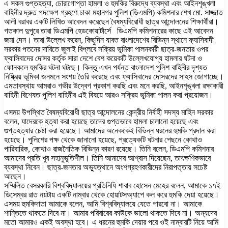
এ সকল গুপ্তহত্যা, চোরাগোপ্তা হামলা ও হুমকির বিরুদ্ধে ব্যবস্থা এবং আইনশৃঙ্খলা
বাহিনীর দ্রুত পদক্ষেপ গ্রহণে ঢাকা মহানগর পুলিশ (ডিএমপি) কমিশনার শেখ মো. সাজ্জাত
আলী বরাবর একটি লিখিত আবেদন করেছেন বৈষম্যবিরোধী ছাত্র আন্দোলনের শিক্ষার্থীরা।
গতকাল দুপুরে তারা ডিএমপি হেডকোয়ার্টার্সে ডিএমপি কমিশনারের কাছে এই আবেদন
জমা দেন। তারা উল্লেখ করেন, কিছুদিন যাবত বাংলাদেশের বিভিন্ন স্থানে ফ্যাসিবাদী
সরকার পতনের দাবিতে জুলাই বিপ্লবে সক্রিয় ভূমিকা পালনকারী ছাত্র-জনতার ওপর
ফ্যাসিবাদের দোসর কর্তৃক সারা দেশে বেশ কয়েকটি উল্লেখযোগ্য হামলার ঘটনা ও
ফোনকলে হুমকির ঘটনা ঘটছে। কিন্তু এখন পর্যন্ত বাংলাদেশ পুলিশ বাহিনীর দৃশ্যত
নিষ্ক্রিয় ভূমিকা জনমনে সংশয় তৈরি করেছে এবং ফ্যাসিবাদের দোসরদের সাহস জোগাচ্ছে।
এমতাবস্থায় আমরাও গভীর উদ্বেগ প্রকাশ করছি এবং মনে করছি, আইনশৃঙ্খলা রক্ষাকারী
বাহিনী বিশেষত পুলিশ বাহিনীর এই বিষয়ে আরও সক্রিয় ভূমিকা পালন করা প্রয়োজন।
এসময় উপস্থিত বৈষম্যবিরোধী ছাত্র আন্দোলনের কেন্দ্রীয় নির্বাহী সদস্য মাহিন সরকার
বলেন, যাদেরকে হত্যা করা হয়েছে তাদের গুপ্তভাবে হামলা চালানো হয়েছে এবং
গুপ্তহত্যার চেষ্টা করা হয়েছে। আমাদের অনেককেই বিভিন্ন ধরনের হুমকি প্রদান করা
হয়েছে। পুলিশের পক্ষ থেকে জানানো হয়েছে, প্রত্যেকটি ঘটনার পেছনে কোথাও
পারিবারিক, কোথাও রাজনৈতিক বিভিন্ন কারণ রয়েছে। তিনি বলেন, ডিএমপি কমিশনার
আমাদের প্রতি খুব সহানুভূতিশীল। তিনি আমাদের আশ্বাস দিয়েছেন, তাৎক্ষণিকভাবে
ব্যবস্থা নিবেন। ছাত্র-জনতার অভ্যুত্থানে অংশগ্রহণকারীদের নিরাপত্তায় সচেষ্ট
আছেন।
সম্মিলিত বেসরকারি বিশ্ববিদ্যালয়ের প্রতিনিধি শাবাব হোসেন মেহের বলেন, আমাকে ১৭ই
ডিসেম্বর রাত নয়টায় একটি নাম্বার থেকে হোয়াটসঅ্যাপে কল করে হুমকি দেয়া হয়েছে।
এসময় হুমকিদাতা আমাকে বলেন, আমি বিশ্ববিদ্যালয়ে যেতে পারবো না। আমাকে
শান্তিতে থাকতে দিবে না। আমার পরিবারের কাউকে ভালো থাকতে দিবে না। অন্যদের
মতো আমারও একই অবস্থা হবে। এ ধরনের হুমকি দেয়ার পরে ওই নাম্বারটি নিয়ে আমি