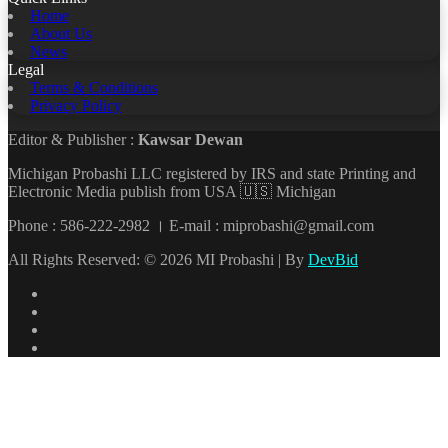
Home
About Us
News
Legal
Terms & Conditions
Privacy Policy
Editor & Publisher :
Kawsar Dewan
Michigan Probashi LLC registered by IRS and state Printing and
Electronic Media publish from USA 🇺🇸 Michigan
Phone : 586-222-2982 । E-mail : miprobashi@gmail.com
All Rights Reserved: © 2026 MI Probashi | By
DevBid
Facebook
X
LinkedIn
YouTube
Back
to
top
button