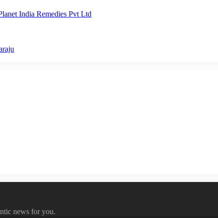
lanet India Remedies Pvt Ltd
araju
ntic news for you.