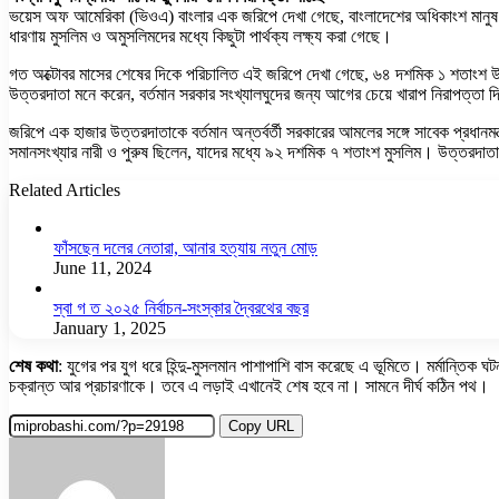
ভয়েস অফ আমেরিকা (ভিওএ) বাংলার এক জরিপে দেখা গেছে, বাংলাদেশের অধিকাংশ মানুষ মন
ধারণায় মুসলিম ও অমুসলিমদের মধ্যে কিছুটা পার্থক্য লক্ষ্য করা গেছে।
গত অক্টোবর মাসের শেষের দিকে পরিচালিত এই জরিপে দেখা গেছে, ৬৪ দশমিক ১ শতাংশ উত্ত
উত্তরদাতা মনে করেন, বর্তমান সরকার সংখ্যালঘুদের জন্য আগের চেয়ে খারাপ নিরাপত
জরিপে এক হাজার উত্তরদাতাকে বর্তমান অন্তর্বর্তী সরকারের আমলের সঙ্গে সাবেক প্রধানমন
সমানসংখ্যার নারী ও পুরুষ ছিলেন, যাদের মধ্যে ৯২ দশমিক ৭ শতাংশ মুসলিম। উত্তরদাতাদ
Related Articles
ফাঁসছেন দলের নেতারা, আনার হত্যায় নতুন মোড়
June 11, 2024
স্বা গ ত ২০২৫ নির্বাচন-সংস্কার দ্বৈরথের বছর
January 1, 2025
শেষ কথা
: যুগের পর যুগ ধরে হিন্দু-মুসলমান পাশাপাশি বাস করেছে এ ভূমিতে। মর্মান্ত
চক্রান্ত আর প্রচারণাকে। তবে এ লড়াই এখানেই শেষ হবে না। সামনে দীর্ঘ কঠিন পথ।
Copy URL