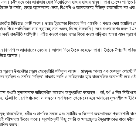
। চট্টগ্রামে তার জানাজায় যোগ দিয়েছিলেন হাজার হাজার মানুষ। তারা চোখের পানিতে ব
। ছিলেন উপদেষ্টা, ছাত্র আন্দোলনের নেতা, বিএনপি ও জামায়াতসহ বিভিন্ন রাজনৈতিক দল এবং
তীয় মিডিয়ার একটি অংশ। ডনাল্ড ট্রাম্পের বিজয়ের দিন এমনকি এ খবরও দেয়া হয়েছিল যে, ব
 গিয়ে প্রতিনিয়ত তারা ছড়াচ্ছে নানা গুজব, দিচ্ছে উস্কানি। তবে বাংলাদেশের জনগণ এসব উস
় সবই রাজনীতি সংশ্লিষ্ট। ধর্মীয় কারণে কারও ওপর কিংবা কারও বাড়িঘরে হামলা এমন প্রমা
ৎ করেছেন বিএনপি ও জামায়াতের নেতারা। আলাদা দিনে বৈঠক করেছেন তারা। বৈঠকে উপদেষ্টা 
জানিয়ে আসছে।
 ও প্রধান উপদেষ্টার প্রেস সেক্রেটারি শফিকুল আলম। মাহফুজ আলম এক ফেসবুক পোস্টে লিখ
ব্যক্তি ও সমষ্টির ‘শক্তি’ সাধনায় দরদি ও দায়িত্ববান হয়ে রাজনৈতিক জনগোষ্ঠী হয়ে
পক্ষে বাঙালি মুসলমানকে দায়িত্বশীল আচরণে অনুপ্রাণিত করেছেন। ধর্ম, বর্ণ ও লিঙ্গ নির্ব
হয়, হঠকারিতা, নেতিবাচকতা ও ভাঙনের মানসিকতা থেকে বের হয়ে আমাদের সৃজনশীল ও ইতিবা
নুষ; রাজনৈতিক, ধর্মীয় ও নাগরিক সমাজ এবং স্থানীয় ও বিদেশে অবস্থানরত প্রভাবশালী বা
পরীক্ষায়ও উতরে যাবো। স্বার্থান্বেষী কিছু গোষ্ঠী ও ক্ষমতাচ্যুত স্বৈরশাসকের পাতা ফাঁ
্রাণিত করবে।