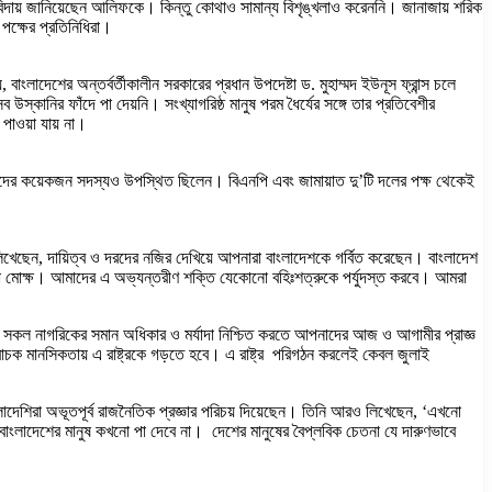
িদায় জানিয়েছেন আলিফকে। কিন্তু কোথাও সামান্য বিশৃঙ্খলাও করেননি। জানাজায় শরিক
 পক্ষের প্রতিনিধিরা।
াংলাদেশের অন্তর্বর্তীকালীন সরকারের প্রধান উপদেষ্টা ড. মুহাম্মদ ইউনূস ফ্রান্স চলে
্কানির ফাঁদে পা দেয়নি। সংখ্যাগরিষ্ঠ মানুষ পরম ধৈর্যের সঙ্গে তার প্রতিবেশীর
ণ পাওয়া যায় না।
পরিষদের কয়েকজন সদস্যও উপস্থিত ছিলেন। বিএনপি এবং জামায়াত দু’টি দলের পক্ষ থেকেই
েছেন, দায়িত্ব ও দরদের নজির দেখিয়ে আপনারা বাংলাদেশকে গর্বিত করেছেন। বাংলাদেশ
 ওঠা মোক্ষ। আমাদের এ অভ্যন্তরীণ শক্তি যেকোনো বহিঃশত্রুকে পর্যুদস্ত করবে। আমরা
িশেষে সকল নাগরিকের সমান অধিকার ও মর্যাদা নিশ্চিত করতে আপনাদের আজ ও আগামীর প্রাজ্ঞ
চক মানসিকতায় এ রাষ্ট্রকে গড়তে হবে। এ রাষ্ট্র পরিগঠন করলেই কেবল জুলাই
ংলাদেশিরা অভূতপূর্ব রাজনৈতিক প্রজ্ঞার পরিচয় দিয়েছেন। তিনি আরও লিখেছেন, ‘এখনো
দে বাংলাদেশের মানুষ কখনো পা দেবে না। দেশের মানুষের বৈপ্লবিক চেতনা যে দারুণভাবে