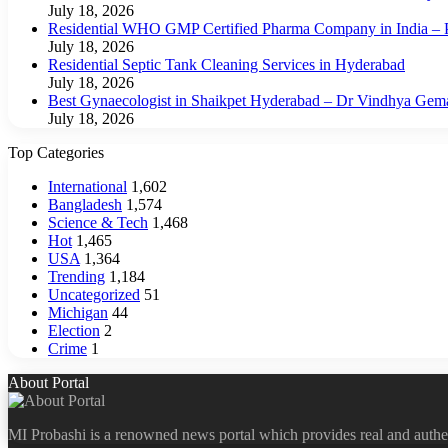
July 18, 2026
Residential WHO GMP Certified Pharma Company in India – P
July 18, 2026
Residential Septic Tank Cleaning Services in Hyderabad
July 18, 2026
Best Gynaecologist in Shaikpet Hyderabad – Dr Vindhya Gem
July 18, 2026
Top Categories
International
1,602
Bangladesh
1,574
Science & Tech
1,468
Hot
1,465
USA
1,364
Trending
1,184
Uncategorized
51
Michigan
44
Election
2
Crime
1
About Portal
MI Probashi is a renowned news portal which provides real and authe