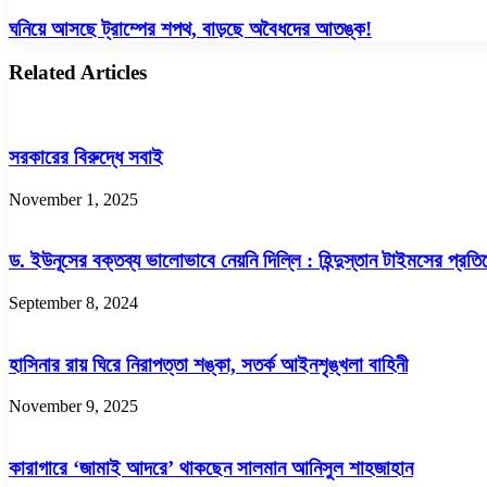
শুরু
কীভাবে,
ঘনিয়ে
ঘনিয়ে আসছে ট্রাম্পের শপথ, বাড়ছে অবৈধদের আতঙ্ক!
কেন
আসছে
আলোচিত
ট্রাম্পের
Related Articles
শপথ,
বাড়ছে
অবৈধদের
আতঙ্ক!
সরকারের বিরুদ্ধে সবাই
November 1, 2025
ড. ইউনূসের বক্তব্য ভালোভাবে নেয়নি দিল্লি : হিন্দুস্তান টাইমসের প্রতি
September 8, 2024
হাসিনার রায় ঘিরে নিরাপত্তা শঙ্কা, সতর্ক আইনশৃঙ্খলা বাহিনী
November 9, 2025
কারাগারে ‘জামাই আদরে’ থাকছেন সালমান আনিসুল শাহজাহান