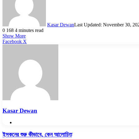
Kasar Dewan
Last Updated: November 30, 20
0
168
4 minutes read
Show More
LinkedIn
Pinterest
Reddit
WhatsApp
Telegram
Viber
Share
Facebook
X
via
Email
Kasar Dewan
Website
ইসকনের
ইসকনের শুরু কীভাবে, কেন আলোচিত