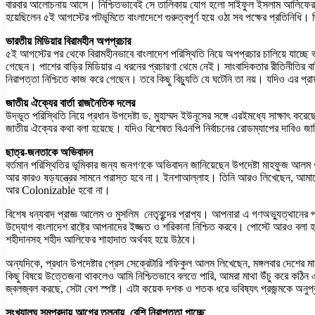
বারবার আলোচনায় আসে। নিশ্চিতভাবেই সে তালিকায় যোগ হলো সাইফুল ইসলাম আলিফের নাম
হয়েছিলেন ৫ই আগস্টের পটভূমিতে বাংলাদেশে গুরুত্বপূর্ণ হয়ে ওঠা সব পক্ষের প্রতিনিধি
ভারতীয় মিডিয়ার বিরামহীন অপপ্রচার
৫ই আগস্টের পর থেকে বিরামহীনভাবে বাংলাদেশ পরিস্থিতি নিয়ে অপপ্রচার চালিয়ে যাচ্ছে ভার
গেছেন। পাশের বাড়ির মিডিয়ার এ ধরনের প্রচারণা থেমে নেই। সাংবাদিকতার রীতিনীতির বাইরে
নিরাপত্তা নিশ্চিতে কাজ করে গেছেন। তবে কিছু বিচ্যুতি যে ঘটেনি তা নয়। যদিও এর প্রায
জাতীয় ঐক্যের বার্তা রাজনৈতিক দলের
উদ্ভূত পরিস্থিতি নিয়ে প্রধান উপদেষ্টা ড. মুহাম্মদ ইউনূসের সঙ্গে এরইমধ্যে সাক্ষা
জাতীয় ঐক্যের কথা বলা হয়েছে। যদিও বিশেষত বিএনপি নির্বাচনের রোডম্যাপের দাবিও 
ছাত্র-জনতাকে অভিবাদন
বর্তমান পরিস্থিতির ভূমিকার জন্য জনগণকে অভিবাদন জানিয়েছেন উপদেষ্টা মাহফুজ আলম
আর কারও ষড়যন্ত্রের সামনে পরাস্ত হবে না। ইনশাআল্লাহ। তিনি আরও লিখেছেন, আমাদের 
আর Colonizable হবো না।
বিশেষ ধন্যবাদ প্রাজ্ঞ আলেম ও মুসলিম নেতৃবৃন্দের প্রাপ্য। আপনারা এ গণঅভ্যুত্থানের 
উদ্যোগ বাংলাদেশ রাষ্ট্রে আপনাদের ইজ্জত ও শরিকানা নিশ্চিত করবে। পোস্টে আরও বলা 
শহীদানসহ শহীদ আলিফের শাহাদাত অর্থবহ হয়ে উঠবে।
অন্যদিকে, প্রধান উপদেষ্টার প্রেস সেক্রেটারি শফিকুল আলম লিখেছেন, মঙ্গলবার দেশের মা
কিছু বিষয়ে উত্তেজনা থাকলেও আমি নিশ্চিতভাবে বলতে পারি, আমরা মাথা উঁচু করে কঠিন এই 
জ্বলজ্বল করছে, সেটা বেশ স্পষ্ট। এটা কয়েক দশক ও শতক ধরে ভবিষ্যৎ প্রজন্মকে অনুপ
সংখ্যালঘু সমপ্রদায় আগের তুলনায় বেশি নিরাপত্তা পাচ্ছে