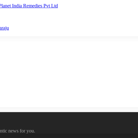
lanet India Remedies Pvt Ltd
araju
ntic news for you.