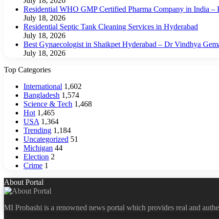
July 18, 2026
Residential WHO GMP Certified Pharma Company in India – P
July 18, 2026
Residential Septic Tank Cleaning Services in Hyderabad
July 18, 2026
Best Gynaecologist in Shaikpet Hyderabad – Dr Vindhya Gem
July 18, 2026
Top Categories
International
1,602
Bangladesh
1,574
Science & Tech
1,468
Hot
1,465
USA
1,364
Trending
1,184
Uncategorized
51
Michigan
44
Election
2
Crime
1
About Portal
MI Probashi is a renowned news portal which provides real and authe