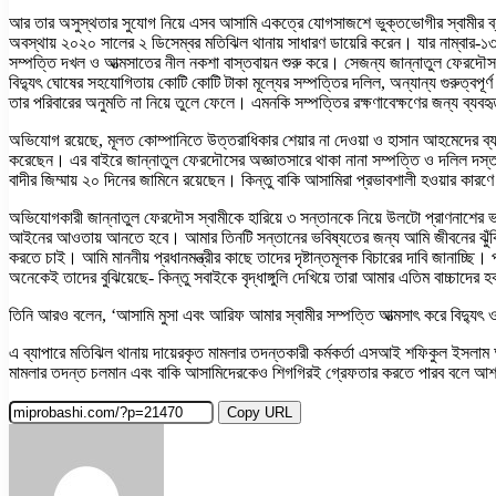
আর তার অসুস্থতার সুযোগ নিয়ে এসব আসামি একত্রে যোগসাজশে ভুক্তভোগীর স্বামীর ব্যক
অবস্থায় ২০২০ সালের ২ ডিসেম্বর মতিঝিল থানায় সাধারণ ডায়েরি করেন। যার নাম্বার-
সম্পত্তি দখল ও আত্মসাতের নীল নকশা বাস্তবায়ন শুরু করে। সেজন্য জান্নাতুল ফেরদৌসকে 
বিদ্যুৎ ঘোষের সহযোগিতায় কোটি কোটি টাকা মূল্যের সম্পত্তির দলিল, অন্যান্য গুরুত্বপ
তার পরিবারের অনুমতি না নিয়ে তুলে ফেলে। এমনকি সম্পত্তির রক্ষণাবেক্ষণের জন্য ব্যবহৃত
অভিযোগ রয়েছে, মূলত কোম্পানিতে উত্তরাধিকার শেয়ার না দেওয়া ও হাসান আহমেদের ব্
করেছেন। এর বাইরে জান্নাতুল ফেরদৌসের অজ্ঞাতসারে থাকা নানা সম্পত্তি ও দলিল দস্তা
বাদীর জিম্মায় ২০ দিনের জামিনে রয়েছেন। কিন্তু বাকি আসামিরা প্রভাবশালী হওয়ার কার
অভিযোগকারী জান্নাতুল ফেরদৌস স্বামীকে হারিয়ে ৩ সন্তানকে নিয়ে উলটো প্রাণনাশের ভয়
আইনের আওতায় আনতে হবে। আমার তিনটি সন্তানের ভবিষ্যতের জন্য আমি জীবনের ঝুঁকি নি
করতে চাই। আমি মাননীয় প্রধানমন্ত্রীর কাছে তাদের দৃষ্টান্তমূলক বিচারের দাবি জানা
অনেকেই তাদের বুঝিয়েছে- কিন্তু সবাইকে বৃদ্ধাঙ্গুলি দেখিয়ে তারা আমার এতিম বাচ্চাদের
তিনি আরও বলেন, ‘আসামি মুসা এবং আরিফ আমার স্বামীর সম্পত্তি আত্মসাৎ করে বিদ্যুৎ 
এ ব্যাপারে মতিঝিল থানায় দায়েরকৃত মামলার তদন্তকারী কর্মকর্তা এসআই শফিকুল ইসলা
মামলার তদন্ত চলমান এবং বাকি আসামিদেরকেও শিগগিরই গ্রেফতার করতে পারব বলে আশা ক
Copy URL