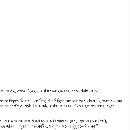
বা। মামলা নং ০২, ০৩/০৭/২০২৪, ধারা ৪০৬/৪২০/৫০৬/১০৯ পেনাল কোড।
 কাজে নিযুক্ত ছিলেন। ২৮ দিলকুশা বাণিজ্যিক এলাকার ৮ম তলার ফ্ল্যাট, গুলশান-২ এর
যান্য সম্পত্তি দেখাশোনা ও ভাড়ার টাকা আদায়ের দায়িত্ব ছিল ম্যানেজার বিদ্যুৎ
ে মামলার অন্যান্য আসামি যথাক্রমে কবির আহমেদ (৫০), মুসা আহমেদ (৫৪),
গে জড়িত। মূলত এ গ্রুপেরই চেয়ারম্যান ছিলেন ভুক্তভোগীর স্বামী।