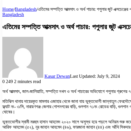
Home
/
Bangladesh
/
এতিমের সম্পত্তি আত্মসাৎ ও অর্থ পাচার: পপুলার জুট এক্সচেঞ্জের 
Bangladesh
এতিমের সম্পত্তি আত্মসাৎ ও অর্থ পাচার: পপুলার জুট এক্সচে
Kasar Dewan
Last Updated: July 9, 2024
0
249
2 minutes read
অর্থ আত্মসাৎ, জাল-জালিয়াতি, সম্পত্তি দখল ও অর্থ পাচারের অভিযোগে পপুলার গ্রু
মতিঝিল থানায় দায়েরকৃত মামলার এজাহার থেকে জানা যায় ভুক্তভোগী জান্নাতুল ফেরদৌসে
ফ্ল্যাট নং- ৩/সি, নারায়ণগঞ্জ জেলার গোপনগরের বাড়ি, গুলশান ৭১নং রোডের বাড়ি, গুলশান 
ঘোষের।
ভুক্তভোগীর স্বামী মরহুম হাসান আহমেদ ২০২০ সালে অসুস্থ হয়ে পড়লে অনিয়ম শুরু কর
আরিফ আহমেদ (৫২), নূর জাহান আহমেদ (৪৬), ফারজানা জাহান (৪৪) এবং আঁখি সিকদার (৩