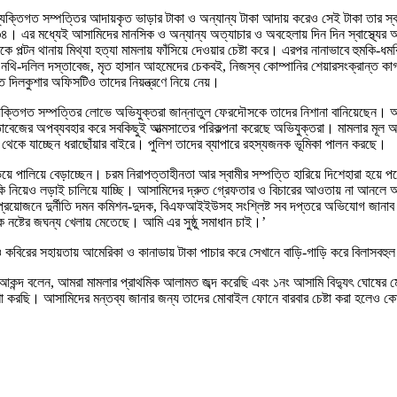
্তিগত সম্পত্তির আদায়কৃত ভাড়ার টাকা ও অন্যান্য টাকা আদায় করেও সেই টাকা তার স্ব
১৩৪। এর মধ্যেই আসামিদের মানসিক ও অন্যান্য অত্যাচার ও অবহেলায় দিন দিন স্বাস্থ্য
পল্টন থানায় মিথ্যা হত্যা মামলায় ফাঁসিয়ে দেওয়ার চেষ্টা করে। এরপর নানাভাবে হুমকি-
ূর্ণ নথি-দলিল দস্তাবেজ, মৃত হাসান আহমেদের চেকবই, নিজস্ব কোম্পানির শেয়ারসংক্রান্ত 
 দিলকুশার অফিসটিও তাদের নিয়ন্ত্রণে নিয়ে নেয়।
যক্তিগত সম্পত্তির লোভে অভিযুক্তরা জান্নাতুল ফেরদৌসকে তাদের নিশানা বানিয়েছেন। অ
বেজের অপব্যবহার করে সবকিছুই আত্মসাতের পরিকল্পনা করেছে অভিযুক্তরা। মামলার মূল আসা
ণে থেকে যাচ্ছেন ধরাছোঁয়ার বাইরে। পুলিশ তাদের ব্যাপারে রহস্যজনক ভূমিকা পালন করছে।
ে পালিয়ে বেড়াচ্ছেন। চরম নিরাপত্তাহীনতা আর স্বামীর সম্পত্তি হারিয়ে দিশেহারা হয়ে
য়েও লড়াই চালিয়ে যাচ্ছি। আসামিদের দ্রুত গ্রেফতার ও বিচারের আওতায় না আনলে আম
চ্ছি। প্রয়োজনে দুর্নীতি দমন কমিশন-দুদক, বিএফআইইউসহ সংশ্লিষ্ট সব দপ্তরে অভিযোগ জান
 হক নষ্টের জঘন্য খেলায় মেতেছে। আমি এর সুষ্ঠু সমাধান চাই।’
ও কবিরের সহায়তায় আমেরিকা ও কানাডায় টাকা পাচার করে সেখানে বাড়ি-গাড়ি করে বিল
ম আকন্দ বলেন, আমরা মামলার প্রাথমিক আলামত জব্দ করেছি এবং ১নং আসামি বিদ্যুৎ ঘোষের 
রছি। আসামিদের মন্তব্য জানার জন্য তাদের মোবাইল ফোনে বারবার চেষ্টা করা হলেও কোনো