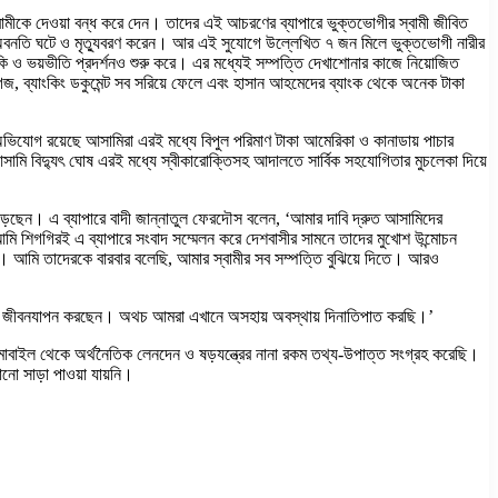
ামীকে দেওয়া বন্ধ করে দেন। তাদের এই আচরণের ব্যাপারে ভুক্তভোগীর স্বামী জীবিত
ের অবনতি ঘটে ও মৃত্যুবরণ করেন। আর এই সুযোগে উল্লেখিত ৭ জন মিলে ভুক্তভোগী নারীর
ধমকি ও ভয়ভীতি প্রদর্শনও শুরু করে। এর মধ্যেই সম্পত্তি দেখাশোনার কাজে নিয়োজিত
কাগজ, ব্যাংকিং ডকুমেন্ট সব সরিয়ে ফেলে এবং হাসান আহমেদের ব্যাংক থেকে অনেক টাকা
ভিযোগ রয়েছে আসামিরা এরই মধ্যে বিপুল পরিমাণ টাকা আমেরিকা ও কানাডায় পাচার
মি বিদ্যুৎ ঘোষ এরই মধ্যে স্বীকারোক্তিসহ আদালতে সার্বিক সহযোগিতার মুচলেকা দিয়ে
 পড়েছেন। এ ব্যাপারে বাদী জান্নাতুল ফেরদৌস বলেন, ‘আমার দাবি দ্রুত আসামিদের
ি শিগগিরই এ ব্যাপারে সংবাদ সম্মেলন করে দেশবাসীর সামনে তাদের মুখোশ উন্মোচন
াব। আমি তাদেরকে বারবার বলেছি, আমার স্বামীর সব সম্পত্তি বুঝিয়ে দিতে। আরও
াসবহুল জীবনযাপন করছেন। অথচ আমরা এখানে অসহায় অবস্থায় দিনাতিপাত করছি।’
মোবাইল থেকে অর্থনৈতিক লেনদেন ও ষড়যন্ত্রের নানা রকম তথ্য-উপাত্ত সংগ্রহ করেছি।
 সাড়া পাওয়া যায়নি।