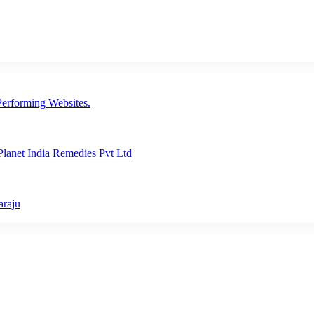
erforming Websites.
lanet India Remedies Pvt Ltd
araju