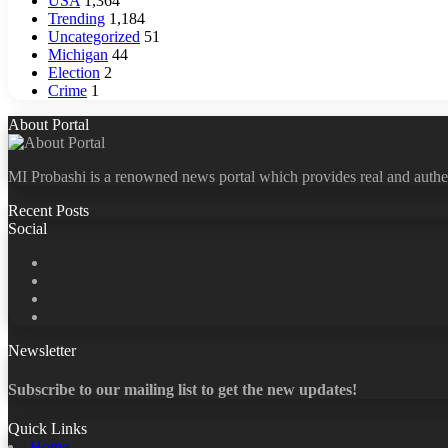
USA
1,364
Trending
1,184
Uncategorized
51
Michigan
44
Election
2
Crime
1
About Portal
MI Probashi is a renowned news portal which provides real and authe
Recent Posts
Social
Facebook
X
LinkedIn
YouTube
Newsletter
Subscribe to our mailing list to get the new updates!
Quick Links
Home