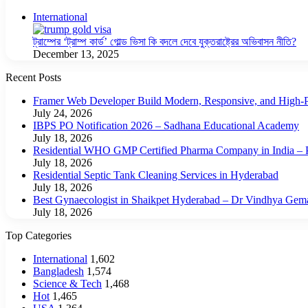
Close
International
ট্রাম্পের ‘ট্রাম্প কার্ড’ গোল্ড ভিসা কি বদলে দেবে যুক্তরাষ্ট্রের অভিবাসন নীতি?
December 13, 2025
Recent Posts
Framer Web Developer Build Modern, Responsive, and High-P
July 24, 2026
IBPS PO Notification 2026 – Sadhana Educational Academy
July 18, 2026
Residential WHO GMP Certified Pharma Company in India – P
July 18, 2026
Residential Septic Tank Cleaning Services in Hyderabad
July 18, 2026
Best Gynaecologist in Shaikpet Hyderabad – Dr Vindhya Gem
July 18, 2026
Top Categories
International
1,602
Bangladesh
1,574
Science & Tech
1,468
Hot
1,465