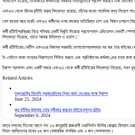
অভিযোগ উঠেছে, ডিওজিইর কর্মকর্তারা সরকারি তথ্যভান্ডারে প্রবেশ করছেন এবং বিতর্কিত উপায
এফএএ থেকে যাঁদের ছাঁটাই করার সিদ্ধান্ত হয়েছে, তাঁদের মধ্যে শতাধিক সদ্য নিয়োগ পা
বেশ কয়েক বছর ধরেই এফএএ কর্মীদের ওপর কাজের অতিরিক্ত চাপ এবং বিমান চলাচল নিয়ন্ত্রণ
কর্মী ছাঁটাইপ্রক্রিয়া নিয়ে শনিবার একটি বিবৃতি দিয়েছে প্রফেশনাল এভিয়েশন সেফটি 
সিদ্ধান্ত নিয়েছে, তাতে আমরা উদ্বিগ্ন ও হতাশ।’
কর্মী ছাঁটাইয়ের নোটিশ এফএএর নিজস্ব সরকারি যোগাযোগব্যবস্থায় নয় বরং তার বাইর
ই–মেইলে থাকা তথ্যের নিরাপত্তা নিশ্চিত করতে এবং প্রতিষ্ঠানের কর্মকাণ্ডের তথ্য জম
ট্রাম্প প্রশাসন এমন একটি সময়ে এফএএ থেকে কর্মী ছাঁটাইয়ের সিদ্ধান্ত নিয়েছে, যখন যুক
Related Articles
যুক্তরাষ্ট্রে বিদেশি গ্রাজুয়েটদের গ্রিন কার্ড দেওয়ার পক্ষে ট্রাম্প
June 21, 2024
কর ফাঁকির মামলায় দোষ স্বীকার করবেন বাইডেনপুত্র হান্টার
September 6, 2024
মাত্র সপ্তাহ তিনেক আগে গত ২৯ জানুয়ারি রাজধানী ওয়াশিংটন ডিসির রোনাল্ড রিগ্যান ওয
নিহত ব্যক্তিদের মধ্যে ৬৪ জন বেসামরিক নাগরিক এবং ৩ জন সেনাসদস্য।