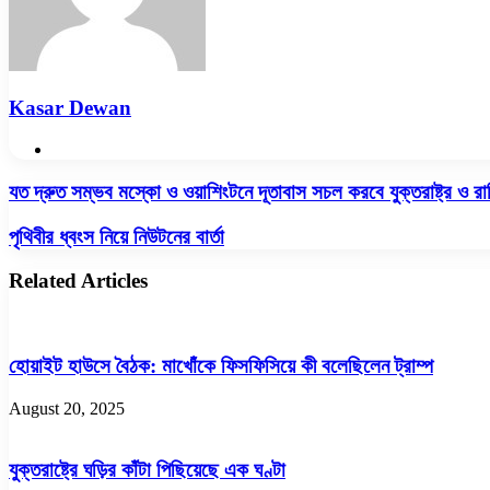
Kasar Dewan
Website
যত
যত দ্রুত সম্ভব মস্কো ও ওয়াশিংটনে দূতাবাস সচল করবে যুক্তরাষ্ট্র ও রাশ
দ্রুত
সম্ভব
পৃথিবীর
পৃথিবীর ধ্বংস নিয়ে নিউটনের বার্তা
মস্কো
ধ্বংস
ও
নিয়ে
Related Articles
ওয়াশিংটনে
নিউটনের
দূতাবাস
বার্তা
সচল
করবে
হোয়াইট হাউসে বৈঠক: মাখোঁকে ফিসফিসিয়ে কী বলেছিলেন ট্রাম্প
যুক্তরাষ্ট্র
ও
রাশিয়া
August 20, 2025
যুক্তরাষ্ট্রে ঘড়ির কাঁটা পিছিয়েছে এক ঘণ্টা