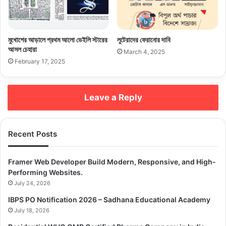
কালাকানুন বাতিল এবং খাদ্যসহ নিত্যপ্রয়োজনীয় পণ্যের দাম কমানো।
Related Articles
মুখোশের আড়ালে প্রথম আলো ডেইলি স্টারের
লুটেরাদের ফেরানোর দাবি
আসল চেহারা
March 4, 2025
February 17, 2025
Bangladesh can be an ideal place for
Russian tourism lovers
December 28, 2022
Leave a Reply
বন্দুকের মুখে মুসলিম নাগরিকদের অবৈধভাবে বাংলাদেশে ফেরত
পাঠাচ্ছে ভারত, দাবি মানবাধিকার সংগঠনগুলোর
Recent Posts
June 20, 2025
Framer Web Developer Build Modern, Responsive, and High-
Performing Websites.
July 24, 2026
Copy URL
IBPS PO Notification 2026 – Sadhana Educational Academy
July 18, 2026