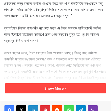
রোহিঙ্গাদের জন্য মানবিক করিডর দেওয়ার বিষয়ে জনগণ বা রাজনৈতিক দলগুলোকে কিছু
জানায়নি। করিডরের বিষয়ে সিদ্ধান্ত নির্বাচিত সংসদের কাছ থেকে আসতে হবে। সবার
আগে বাংলাদেশ এটিই হতে হবে আমাদের একমাত্র লক্ষ্য।’
বৃহস্পতিবার বিকালে রাজধানীর নয়াপল্টনে মহান মে দিবস উপলক্ষে জাতীয়তাবাদী শ্রমিক
দলের উদ্যোগে আয়োজিত সমাবেশে লন্ডন থেকে ভার্চুয়ালি যুক্ত হয়ে প্রধান অতিথির
বক্তব্যে তিনি এ কথা বলেন।
তারেক রহমান বলেন, ‘দেশে সংস্কার নিয়ে শোরগোল চলছে। কিন্তু সেই কর্মযজ্ঞে
শ্রমজীবী মানুষের কণ্ঠস্বর কোথায়? রাষ্ট্র ও সরকারের কাছে জনগণের কথা পৌঁছাতে
নির্বাচিত সংসদ ও সরকার প্রয়োজন। কারণ, প্রত্যক্ষ ভোটে নির্বাচিতরা জনগণের কথা
শুনতে বাধ্য। অন্তর্বর্তী সরকারের একটি অংশ নির্বাচন ও সংস্কারকে মুখোমুখি দাঁড় করিয়ে
রাজনৈতিক ঐক্যে বিভেদ উসকে দিতে চায়।’ এসময় সংস্কার ও নির্বাচন উভয়ই প্রয়োজন
বলেও মন্তব্য করেন তিনি।
Show More
অন্তর্বর্তীকালীন সরকারের প্রতি অনির্দিষ্টকালের জন্য সমর্থন অব্যাহত রাখা যৌক্তিক নয়
উল্লেখ করে তারেক রহমান আরও বলেন, স্বৈরাচার যাতে মাথাচাড়া দিতে না পারে, সেজন্য
LinkedIn
Pinterest
Reddit
WhatsApp
Telegram
Viber
জবাবদিহিমূলক সরকার প্রতিষ্ঠা জরুরি। জনগণের ওপর একক সিদ্ধান্ত চাপিয়ে দিতে