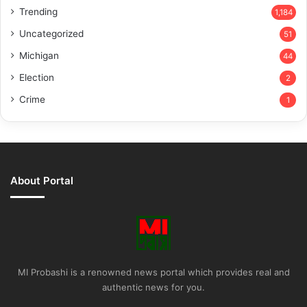
Trending
1,184
Uncategorized
51
Michigan
44
Election
2
Crime
1
About Portal
MI Probashi is a renowned news portal which provides real and
authentic news for you.