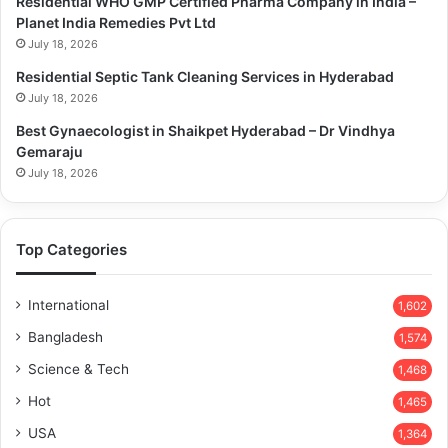
Residential WHO GMP Certified Pharma Company in India –
Planet India Remedies Pvt Ltd
July 18, 2026
Residential Septic Tank Cleaning Services in Hyderabad
July 18, 2026
Best Gynaecologist in Shaikpet Hyderabad – Dr Vindhya
Gemaraju
July 18, 2026
Top Categories
International
1,602
Bangladesh
1,574
Science & Tech
1,468
Hot
1,465
USA
1,364