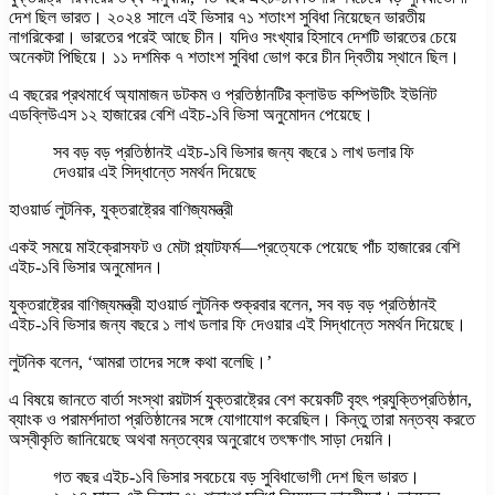
দেশ ছিল ভারত। ২০২৪ সালে এই ভিসার ৭১ শতাংশ সুবিধা নিয়েছেন ভারতীয়
নাগরিকেরা। ভারতের পরেই আছে চীন। যদিও সংখ্যার হিসাবে দেশটি ভারতের চেয়ে
অনেকটা পিছিয়ে। ১১ দশমিক ৭ শতাংশ সুবিধা ভোগ করে চীন দ্বিতীয় স্থানে ছিল।
এ বছরের প্রথমার্ধে অ্যামাজন ডটকম ও প্রতিষ্ঠানটির ক্লাউড কম্পিউটিং ইউনিট
এডব্লিউএস ১২ হাজারের বেশি এইচ-১বি ভিসা অনুমোদন পেয়েছে।
সব বড় বড় প্রতিষ্ঠানই এইচ-১বি ভিসার জন্য বছরে ১ লাখ ডলার ফি
দেওয়ার এই সিদ্ধান্তে সমর্থন দিয়েছে
হাওয়ার্ড লুটনিক, যুক্তরাষ্ট্রের বাণিজ্যমন্ত্রী
একই সময়ে মাইক্রোসফট ও মেটা প্ল্যাটফর্ম—প্রত্যেকে পেয়েছে পাঁচ হাজারের বেশি
এইচ-১বি ভিসার অনুমোদন।
যুক্তরাষ্ট্রের বাণিজ্যমন্ত্রী হাওয়ার্ড লুটনিক শুক্রবার বলেন, সব বড় বড় প্রতিষ্ঠানই
এইচ-১বি ভিসার জন্য বছরে ১ লাখ ডলার ফি দেওয়ার এই সিদ্ধান্তে সমর্থন দিয়েছে।
লুটনিক বলেন, ‘আমরা তাদের সঙ্গে কথা বলেছি।’
এ বিষয়ে জানতে বার্তা সংস্থা রয়টার্স যুক্তরাষ্ট্রের বেশ কয়েকটি বৃহৎ প্রযুক্তিপ্রতিষ্ঠান,
ব্যাংক ও পরামর্শদাতা প্রতিষ্ঠানের সঙ্গে যোগাযোগ করেছিল। কিন্তু তারা মন্তব্য করতে
অস্বীকৃতি জানিয়েছে অথবা মন্তব্যের অনুরোধে তৎক্ষণাৎ সাড়া দেয়নি।
গত বছর এইচ-১বি ভিসার সবচেয়ে বড় সুবিধাভোগী দেশ ছিল ভারত।