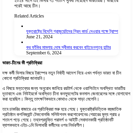
২০২৪ সালে এই ভিসার ৭১ শতাংশ সুবিধা নিয়েছেন ভারতীয়রা। ভারতের
পরেই আছে চীন।
Related Articles
যুক্তরাষ্ট্রে বিদেশি গ্রাজুয়েটদের গ্রিন কার্ড দেওয়ার পক্ষে ট্রাম্প
June 21, 2024
কর ফাঁকির মামলায় দোষ স্বীকার করবেন বাইডেনপুত্র হান্টার
September 6, 2024
ভারত-চীনের কী প্রতিক্রিয়া
দক্ষ কর্মী ভিসার বিষয়ে ট্রাম্পের নতুন নির্বাহী আদেশ নিয়ে এখন পর্যন্ত ভারত বা চীন
কোনো প্রতিক্রিয়া জানায়নি।
এ বিষয়ে মন্তব্যের জন্য অনুরোধ জানিয়ে রয়টার্স থেকে ওয়াশিংটনে অবস্থিত ভারতীয়
দূতাবাসে এবং নিউইয়র্কে অবস্থিত চীনা কনস্যুলেটের কনসাল জেনারেলের সঙ্গে যোগাযোগ
করা হয়েছিল। কিন্তু তাৎক্ষণিকভাবে কোথাও থেকে সাড়া মেলেনি।
তবে চাকরির বাজারে এর প্রতিক্রিয়া শুরু হয়ে গেছে। যুক্তরাষ্ট্রভিত্তিক বহুজাতিক
প্রতিষ্ঠান কগনিজ্যান্ট টেকনোলজি সলিউশনস করপোরেশনের শেয়ারের মূল্য প্রায় ৫
শতাংশ পড়ে গেছে। তথ্যপ্রযুক্তি পরামর্শ ও আইটি সেবাদানকারী প্রতিষ্ঠানটি
ব্যাপকভাবে এইচ-১বি ভিসাধারী কর্মীদের ওপর নির্ভরশীল।