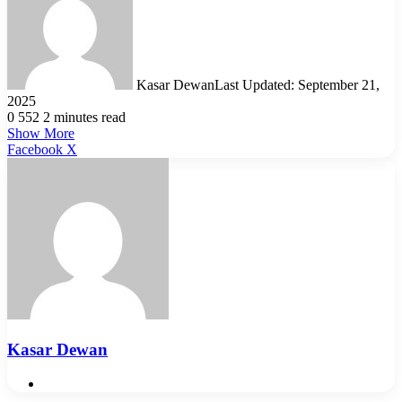
Kasar Dewan
Last Updated: September 21,
2025
0
552
2 minutes read
Show More
LinkedIn
Pinterest
Reddit
WhatsApp
Telegram
Viber
Share
Facebook
X
via
Email
Kasar Dewan
Website