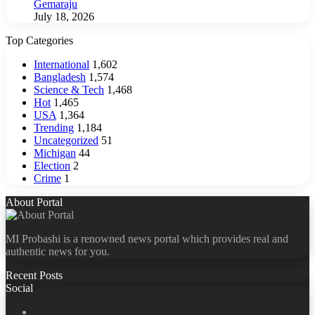
Gemaraju
July 18, 2026
Top Categories
International
1,602
Bangladesh
1,574
Science & Tech
1,468
Hot
1,465
USA
1,364
Trending
1,184
Uncategorized
51
Michigan
44
Election
2
Crime
1
About Portal
MI Probashi is a renowned news portal which provides real and
authentic news for you.
Recent Posts
Social
Facebook