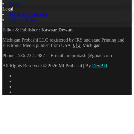
News
Legal
Terms & Conditions
Privacy Policy
Editor & Publisher :
Kawsar Dewan
Michigan Probashi LLC registered by IRS and state Printing and
Electronic Media publish from USA 🇺🇸 Michigan
Phone : 586-222-2982 । E-mail : miprobashi@gmail.com
All Rights Reserved: © 2026 MI Probashi | By
DevBid
Facebook
X
LinkedIn
YouTube
Back
to
top
button