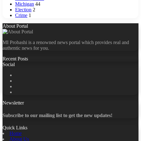
Michigan
44
Election
2
Crime
1
About Portal
MI Probashi is a renowned news portal which provides real and
authentic news for you.
Recent Posts
Social
Facebook
X
LinkedIn
YouTube
Newsletter
Subscribe to our mailing list to get the new updates!
Quick Links
Home
About Us