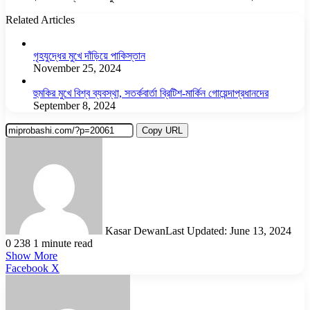
Related Articles
গৃহযুদ্ধের মুখে দাঁড়িয়ে পাকিস্তান
November 25, 2024
হুমকির মুখে বিশ্ব ব্যবস্থা, সতর্কবার্তা ব্রিটিশ-মার্কিন গোয়েন্দাপ্রধানদের
September 8, 2024
Copy URL
Kasar Dewan
Last Updated: June 13, 2024
0
238
1 minute read
Show More
LinkedIn
Pinterest
Reddit
WhatsApp
Telegram
Viber
Share
Facebook
X
via
Email