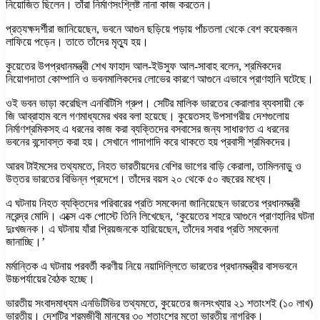
নিয়োজিত ছিলেন। তাঁরা নির্মাণসংশ্লিষ্ট নানা কাজ করতেন।
প্রত্যক্ষদর্শীরা জানিয়েছেন, ভবনে আগুন ছড়িয়ে পড়ায় পাঁচতলা থেকে বেশ কয়েকজন
লাফিয়ে পড়েন। তাতে তাঁদের মৃত্যু হয়।
কুয়েতের উপপ্রধানমন্ত্রী শেখ ফাহাদ আল-ইউসুফ আল-সাবাহ বলেন, শ্রমিকদের
নিয়োগদাতা কোম্পানি ও ভবনমালিকদের লোভের কারণে আগুনে এভাবে প্রাণহানি ঘটেছে।
ওই ভবন ভাড়া করেছিল এনবিটিসি গ্রুপ। সেটির মালিক ভারতের কেরালার ব্যবসায়ী কে
জি আব্রাহাম বলে গণমাধ্যমের খবর বলা হয়েছে। কুয়েতসহ উপসাগরীয় দেশগুলোয়
নির্মাণশ্রমিকসহ এ ধরনের কাজ করা ব্যক্তিদের বসবাসের জন্য সাধারণত এ ধরনের
ভবনের বন্দোবস্ত করা হয়। সেখানে গাদাগাদি করে থাকতে হয় প্রবাসী শ্রমিকদের।
আরব টাইমসের তথ্যমতে, নিহত ভারতীয়দের বেশির ভাগের বাড়ি কেরালা, তামিলনাড়ু ও
উত্তর ভারতের বিভিন্ন প্রদেশে। তাঁদের বয়স ২০ থেকে ৫০ বছরের মধ্যে।
এ ঘটনায় নিহত ব্যক্তিদের পরিবারের প্রতি সমবেদনা জানিয়েছেন ভারতের প্রধানমন্ত্রী
নরেন্দ্র মোদি। এক্সে এক পোস্টে তিনি লিখেছেন, ‘কুয়েতের শহরে আগুনে প্রাণহানির ঘটনা
দুঃখজনক। এ ঘটনায় যাঁরা প্রিয়জনকে হারিয়েছেন, তাঁদের সবার প্রতি সমবেদনা
জানাচ্ছি।’
মর্মান্তিক এ ঘটনায় পরবর্তী করণীয় নিয়ে নয়াদিল্লিতে ভারতের প্রধানমন্ত্রীর বাসভবনে
উচ্চপর্যায়ের বৈঠক হচ্ছে।
ভারতীয় সংবাদমাধ্যম এনডিটিভির তথ্যমতে, কুয়েতের জনসংখ্যার ২১ শতাংশই (১০ লাখ)
ভারতীয়। দেশটির শ্রমজীবী মানুষের ৩০ শতাংশের মতো ভারতীয় নাগরিক।