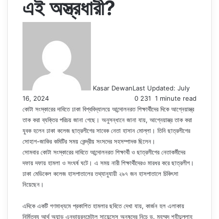
এই অস্ত্রধারী?
Kasar Dewan
Last Updated: July
16, 2024
0
231
1 minute read
কোটা সংস্কারের দাবিতে ঢাকা বিশ্ববিদ্যালয়ে আন্দোলনরত শিক্ষার্থীদের দিকে আগ্নেয়াস্ত্র
তাক করা ব্যক্তির পরিচয় জানা গেছে। অনুসন্ধানে জানা যায়, আগ্নেয়াস্ত্র তাক করা
যুবক হলেন ঢাকা কলেজ ছাত্রলীগের সাবেক নেতা হাসান মোল্লা। তিনি ছাত্রলীগের
সোহাগ-জাকির কমিটির সময় কেন্দ্রীয় সংসদের সহসম্পাদক ছিলেন।
সোমবার কোটা সংস্কারের দাবিতে আন্দোলনরত শিক্ষার্থী ও ছাত্রলীগের নেতাকর্মীদের
দফায় দফায় হামলা ও সংঘর্ষ ঘটে। এ সময় নারী শিক্ষার্থীদেরও মারধর করে ছাত্রলীগ।
ঢাকা মেডিকেল কলেজ হাসপাতালের তথ্যানুযায়ী ২৯৭ জন হাসপাতালে চিকিৎসা
নিয়েছেন।
এদিকে একটি গণমাধ্যমে প্রকাশিত হামলার ছবিতে দেখা যায়, কার্জন হল এলাকায়
নির্মিতব্য আর্থ অ্যান্ড এনভায়রনমেন্টাল সায়েন্সেস অনুষদের নিচে ড. মুহম্মদ শহীদুল্লাহ্