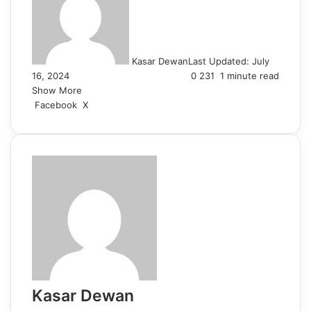
Kasar Dewan
Last Updated: July
16, 2024
0
231
1 minute read
Show More
LinkedIn
Pinterest
Reddit
WhatsApp
Telegram
Viber
Share
Facebook
X
via
Email
Kasar Dewan