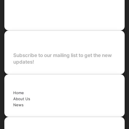
Facebook
X
LinkedIn
YouTube
Newsletter
Subscribe to our mailing list to get the new
updates!
Quick Links
Home
About Us
News