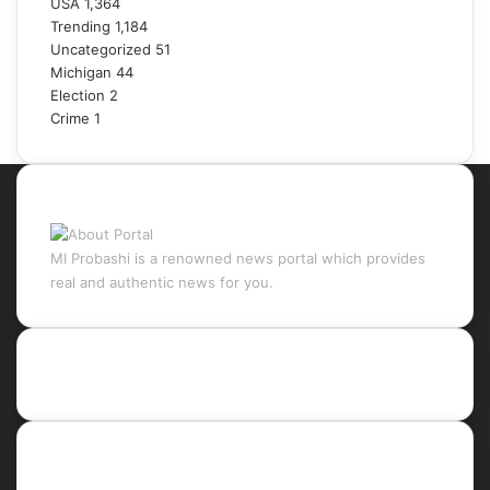
USA
1,364
Trending
1,184
Uncategorized
51
Michigan
44
Election
2
Crime
1
About Portal
MI Probashi is a renowned news portal which provides
real and authentic news for you.
Recent Posts
Social