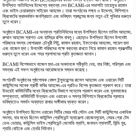
উপস্থিত অতিথিদের উদ্দেশ্যে বক্তব্য দেন BCAMI-এর সভাপতি তায়েফুর রহমান
এবং ভাইস চেয়ারম্যান সাইয়েদ আহমেদ। তারা সংগঠনের লক্ষ্য ও উদ্দেশ্য, মিশিগানে
ক্রিকেটের ক্রমবর্ধমান জনপ্রিয়তা এবং ভবিষ্যৎ প্রজন্মের জন্য নতুন এই সুবিধার গুরুত্ব
তুলে ধরেন।
অনুষ্ঠানে BCAMI-এর অন্যান্য প্রতিনিধিদের মধ্যে উপস্থিত ছিলেন তানিম আহমেদ,
রুম্মান আহমেদ স্বাগত এবং হামিদুর রশিদ বাবলু। এছাড়াও উপস্থিত ছিলেন উপদেষ্টা
পরিষদের সদস্য মোশাররফ চৌধুরী লিটু, কামাল রহমান, ইফতেখার আহমেদ, সায়েল হুদা
এবং নাজেল হুদা। উপদেষ্টা পরিষদের পক্ষে বক্তব্য রাখতে গিয়ে কামাল রহমান প্রকল্পটির
গুরুত্ব তুলে ধরেন এবং শহর প্রশাসনের প্রতি কৃতজ্ঞতা জানান।
BCAMI বিশেষভাবে নাজেল হুদা-এর অবদানকে স্বীকৃতি দেয়, যার নিষ্ঠা, পরিশ্রম এবং
সমন্বয় এই সফল অনুষ্ঠানের আয়োজনকে সম্ভব করেছে।
সংগঠনটি অনুষ্ঠানের পৃষ্ঠপোষক বেঙ্গল ইন্স্যুরেন্সের রাসেল আহমেদ এবং ওয়ারেন সিটি
কাউন্সিলের সাবেক প্রার্থী কবির আহমেদ-এর প্রতিও বিশেষ কৃতজ্ঞতা প্রকাশ করে। তারা
উভয়েই কমিউনিটির মধ্যে ক্রিকেটের বিকাশে সন্তোষ প্রকাশ করেন এবং যুবসমাজের
সম্পৃক্ততা, কমিউনিটি উন্নয়ন এবং ওয়ারেন ও সমগ্র মিশিগানে ক্রিকেটের প্রসারে
ভবিষ্যতেও সমর্থন অব্যাহত রাখার অঙ্গীকার ব্যক্ত করেন।
অনুষ্ঠানে উপস্থিত ছিলেন ওয়ারেন সিটির মেয়র লরি স্টোন এবং সিটি কাউন্সিলের একাধিক
সদস্য, যার মধ্যে ছিলেন কাউন্সিল প্রেসিডেন্ট অ্যাঞ্জেলা রোজেনসুয়েস, মেয়র প্রো টেম
ডেভ ডোয়ার, কাউন্সিল ভাইস প্রেসিডেন্ট মেলোডি ম্যাগি, জনাথন ল্যাফার্টি, মিন্ডি মুর,
গ্যারি বোইকে এবং হেনরি নিউনান।