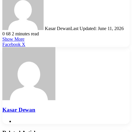
Kasar Dewan
Last Updated: June 11, 2026
0
68
2 minutes read
Show More
LinkedIn
Pinterest
Reddit
WhatsApp
Telegram
Viber
Share
Facebook
X
via
Email
Kasar Dewan
Website