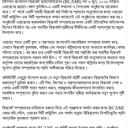
মিশিগান বাংলাদেশ ক্রিকেট অ্যাসোসিয়েশন (BCAMI) গত ৬ জুন, ২০২৬ তারিখে
ওয়ারেনের রয়্যাল বেঙ্গল কুইজিন-এ একটি সম্মাননা ও নৈশভোজ অনুষ্ঠানের আয়োজন
করে। শ’ পার্কে একটি স্থায়ী ক্রিকেট মাঠ নির্মাণের প্রস্তাব অনুমোদনের জন্য ওয়ারেন
সিটি কাউন্সিল এবং সিটি প্রশাসনকে সম্মান জানাতেই এই অনুষ্ঠানের আয়োজন করা হয়।
অনুষ্ঠানটি ওয়ারেনের ক্রমবর্ধমান ক্রিকেট সম্প্রদায়ের জন্য একটি ঐতিহাসিক মাইলফলক
হিসেবে বিবেচিত হয় এবং স্থানীয় ক্রিকেটপ্রেমীদের দীর্ঘদিনের একটি স্বপ্নপূরণের আনন্দ
উদযাপন করে।
ওয়ারেন শহরে একটি বৃহৎ ও প্রাণবন্ত বাংলাদেশি-আমেরিকান সম্প্রদায় বসবাস করে,
যেখানে ক্রিকেট যুবসমাজ, পরিবার এবং সাধারণ বাসিন্দাদের মধ্যে অন্যতম জনপ্রিয় খেলায়
পরিণত হয়েছে। বহু বছর ধরে একটি স্থায়ী ক্রিকেট মাঠ প্রতিষ্ঠা করা স্থানীয় ক্রিকেট
সম্প্রদায়ের অন্যতম প্রধান দাবি ছিল। শ’ পার্কে ক্রিকেট মাঠ অনুমোদনের মাধ্যমে শহর
কর্তৃপক্ষ তাদের বহুমাত্রিক জনগোষ্ঠীর চাহিদা পূরণ এবং সকল বাসিন্দার জন্য বিনোদনমূলক
সুযোগ-সুবিধা সম্প্রসারণের প্রতি অঙ্গীকারের পরিচয় দিয়েছে।
কমিউনিটি নেতৃবৃন্দ উল্লেখ করেন যে নতুন ক্রিকেট মাঠটি ওয়ারেনে ক্রিকেটের বিকাশে
গুরুত্বপূর্ণ ভূমিকা রাখবে। এটি শিশু, কিশোর ও প্রাপ্তবয়স্কদের জন্য ক্রিকেট শেখা ও
খেলার একটি নির্দিষ্ট স্থান প্রদান করবে, স্বাস্থ্যকর জীবনযাপনকে উৎসাহিত করবে,
সামাজিক সম্পৃক্ততা বৃদ্ধি করবে এবং শহরে সংগঠিত ক্রীড়া কার্যক্রমের নতুন সুযোগ সৃষ্টি
করবে।
ক্রিকেট সম্প্রদায়ের চাহিদাকে গুরুত্ব দিয়ে এই প্রকল্পকে সমর্থন করার জন্য BCAMI
মেয়র লরি স্টোন, ওয়ারেন সিটি কাউন্সিল এবং পার্কস অ্যান্ড রিক্রিয়েশন ডিপার্টমেন্টের প্রতি
আন্তরিক কৃতজ্ঞতা প্রকাশ করে।
অনুষ্ঠানটি সঞ্চালনা করেন BCAMI-এর কমিটি সদস্য ইন্নাস আল রাজি। অনুষ্ঠানে