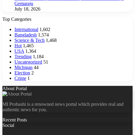
Gemaraju
July 18, 2026
Top Categories
International
1,602
Bangladesh
1,574
Science & Tech
1,468
Hot
1,465
USA
1,364
Trending
1,184
Uncategorized
51
Michigan
44
Election
2
Crime
1
About Portal
MI Probashi is a renowned news portal which provides real and
authentic news for you.
Recent Posts
Social