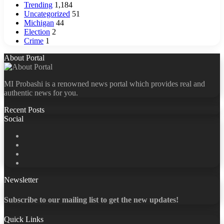
Trending
1,184
Uncategorized
51
Michigan
44
Election
2
Crime
1
About Portal
MI Probashi is a renowned news portal which provides real and
authentic news for you.
Recent Posts
Social
Facebook
X
LinkedIn
YouTube
Newsletter
Subscribe to our mailing list to get the new updates!
Quick Links