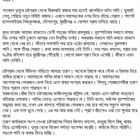
গতকাল দুপুরে চট্টগ্রাম থেকে মিরসরাই বাজার পার হতেই খালেবিলে অথৈ পানি। ধুমঘাট
সেতু পেরিয়ে নতুন সমিতি বাজার। এখানে মহাসড়কের ওপর দিয়ে বইছে স্রোত। পাশেই
ছাগলনাইয়ার নিজকুনজরা, দৌলতপুর, মুহুরীগঞ্জ ও ঘোপাল গ্রাম তলিয়ে আছে।
বৃদ্ধ ফয়েজ আহমদ থাকতেন ফেনী শহরের পশ্চিম রামপুরায়। বৃহস্পতিবার সকালে বাসার
নিচ তলায় পানি ঢুকলে আশ্রয় নেন দ্বিতীয় তলায়। শুক্রবার সকালে পানি কমতে থাকলে
বাসা থেকে বের হন। সাঁতরে গলাপানি পার হয়ে ওঠেন রাস্তায়। সেখানেও বুকসমান
পানি। সঙ্গে তীব্র স্রোত। কথা বলার অবস্থায় নেই তিনি। তার পরও বললেন, প্রায় চার
ঘণ্টায় মহিপাল হয়ে মুহুরীগঞ্জ পৌঁছেছি। কোনো রকম প্রাণ নিয়ে এসেছি। জীবনে এমন
পানি দেখিনি।
চট্টগ্রাম থেকে বিভিন্ন গাড়িতে আসছে ত্রাণ। অনেকে ট্রাকে করে নৌকা ও ট্রলার নিয়ে
হাজির হচ্ছেন। মহাসড়কে পানির কারণে সামনে যেতে পারছে না। মহাসড়কের
আশেপাশের লোকজন ভেলা নিয়ে এসে খাবার সংগ্রহ করছেন। কিন্তু স্বেচ্ছাসেবীরা ত্রাণ
নিয়ে গ্রামে যেতে পারছেন না।
স্বজনদের খোঁজ নিতে চট্টগ্রামের ফাজিলপুরের বাসিন্দা মো. আহাদ এসে আটকা পড়েছেন
খাইয়ারা এলাকায়। পানির তোড়ে এগোতে পারছেন না। তিনি বলেন, সর্বশেষ বৃহস্পতিবার
সন্ধ্যায় কথা হয়, তখন এক কাপড়ে পরিবারের লোকজন বের হয়ে পাশের স্কুলে আশ্রয়
নেয়। এক তলা ডুবে গেছে। এর পর আর খবর নেই। প্রাণে বাঁচলেও ওরা তো ক্ষুধায় মরে
যাবে!
ত্রাণ কার্যক্রমে অংশ নেওয়া চট্টগ্রামের শিহাব জিসান বললেন, বন্ধুরা মিলে কিছু খাবার
নিয়ে এসেছিলাম। দুপুর থেকে বিকেল পর্যন্ত অপেক্ষা করেছি। কাউকে দিতে পারিনি।
সড়কে পানি না কমায় ফিরে যাচ্ছি।