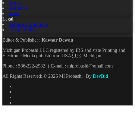
Home
About Us
News
Legal
Terms & Conditions
Privacy Policy
Editor & Publisher :
Kawsar Dewan
Michigan Probashi LLC registered by IRS and state Printing and
Electronic Media publish from USA 🇺🇸 Michigan
Phone : 586-222-2982 । E-mail : miprobashi@gmail.com
All Rights Reserved: © 2026 MI Probashi | By
DevBid
Facebook
X
LinkedIn
YouTube
Back
to
top
button