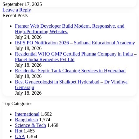
September 17, 2025
Leave a Reply
Recent Posts
Framer Web Developer Build Modern, Responsive, and
High-Performing Websites.
July 24, 2026
IBPS PO Notification 2026 – Sadhana Educational Academy
July 18, 2026
Residential WHO GMP Certified Pharma Company in India –
Planet India Remedies Pvt Ltd
July 18, 2026
Residential Septic Tank Cleaning Services in Hyderabad
July 18, 2026
Best Gynaecologist in Shaikpet Hyderabad – Dr Vindhya
Gemaraju
July 18, 2026
Top Categories
International
1,602
Bangladesh
1,574
Science & Tech
1,468
Hot
1,465
USA
1,364