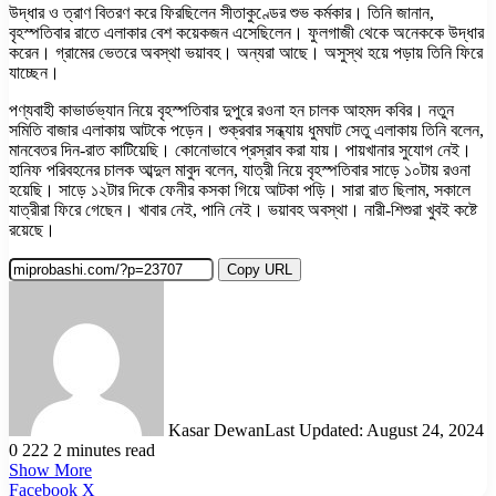
উদ্ধার ও ত্রাণ বিতরণ করে ফিরছিলেন সীতাকুণ্ডের শুভ কর্মকার। তিনি জানান,
বৃহস্পতিবার রাতে এলাকার বেশ কয়েকজন এসেছিলেন। ফুলগাজী থেকে অনেককে উদ্ধার
করেন। গ্রামের ভেতরে অবস্থা ভয়াবহ। অন্যরা আছে। অসুস্থ হয়ে পড়ায় তিনি ফিরে
যাচ্ছেন।
পণ্যবাহী কাভার্ডভ্যান নিয়ে বৃহস্পতিবার দুপুরে রওনা হন চালক আহমদ কবির। নতুন
সমিতি বাজার এলাকায় আটকে পড়েন। শুক্রবার সন্ধ্যায় ধুমঘাট সেতু এলাকায় তিনি বলেন,
মানবেতর দিন-রাত কাটিয়েছি। কোনোভাবে প্রস্রাব করা যায়। পায়খানার সুযোগ নেই।
হানিফ পরিবহনের চালক আব্দুল মাবুদ বলেন, যাত্রী নিয়ে বৃহস্পতিবার সাড়ে ১০টায় রওনা
হয়েছি। সাড়ে ১২টার দিকে ফেনীর কসকা গিয়ে আটকা পড়ি। সারা রাত ছিলাম, সকালে
যাত্রীরা ফিরে গেছেন। খাবার নেই, পানি নেই। ভয়াবহ অবস্থা। নারী-শিশুরা খুবই কষ্টে
রয়েছে।
Copy URL
Kasar Dewan
Last Updated: August 24, 2024
0
222
2 minutes read
Show More
LinkedIn
Pinterest
Reddit
WhatsApp
Telegram
Viber
Share
Facebook
X