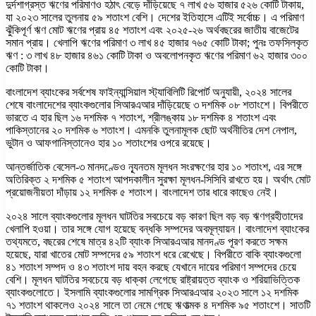
দুর্দশাগ্রস্ত ঋণের পরিমাণও হঠাৎ বেড়ে দাঁড়িয়েছে ৭ লাখ ৫৬ হাজার ৫২৬ কোটি টাকায়,
যা ২০২৩ সালের তুলনায় ৫৯ শতাংশ বেশি। দেশের ইতিহাসে এটিই সর্বোচ্চ। এ পরিমাণ
ঝুঁকিপূর্ণ ঋণ মোট ঋণের প্রায় ৪৫ শতাংশ এবং ২০২৫-২৬ অর্থবছরের জাতীয় বাজেটের
সমান প্রায়। খেলাপি ঋণের পরিমাণ ৩ লাখ ৪৫ হাজার ৭৬৫ কোটি টাকা; পুনঃ তফসিলকৃত
ঋণ : ৩ লাখ ৪৮ হাজার ৪৬১ কোটি টাকা ও অবলোপনকৃত ঋণের পরিমাণ ৬২ হাজার ৩০০
কোটি টাকা।
বাংলাদেশ ব্যাংকের সর্বশেষ ফাইন্যান্সিয়াল স্ট্যাবিলিটি রিপোর্ট অনুযায়ী, ২০২৪ সালের
শেষে বাংলাদেশের ব্যাংকগুলোর সিআরএআর দাঁড়িয়েছে ৩ দশমিক ০৮ শতাংশে। বিপরীতে
ভারতে এ হার ছিল ১৬ দশমিক ৭ শতাংশ, শ্রীলঙ্কায় ১৮ দশমিক ৪ শতাংশ এবং
পাকিস্তানের ২০ দশমিক ৬ শতাংশ। এমনকি তুলনামূলক ছোট অর্থনীতির দেশ নেপাল,
ভুটান ও আফগানিস্তানেও হার ১০ শতাংশের ওপরে রয়েছে।
আন্তর্জাতিক বেসেল-৩ মানদণ্ডেও ন্যূনতম মূলধন সংরক্ষণের হার ১০ শতাংশ, এর সঙ্গে
অতিরিক্ত ২ দশমিক ৫ শতাংশ আপদকালীন সুরক্ষা মূলধন-সিসিবি রাখতে হয়। অর্থাৎ মোট
প্রয়োজনীয়তা দাঁড়ায় ১২ দশমিক ৫ শতাংশ। বাংলাদেশ তার ধারে কাছেও নেই।
২০২৪ সালে ব্যাংকগুলোর মূলধন ঘাটতির সবচেয়ে বড় কারণ ছিল বড় বড় ঋণগ্রহীতাদের
খেলাপি হওয়া। তার সঙ্গে যোগ হয়েছে বন্ধকি সম্পদের অবমূল্যায়ন। বাংলাদেশ ব্যাংকের
তথ্যমতে, বছরের শেষে মাত্র ৪২টি ব্যাংক সিআরএআর মানদণ্ড পূরণ করতে সক্ষম
হয়েছে, যারা খাতের মোট সম্পদের ৫৯ শতাংশ ধরে রেখেছে। বিপরীতে বাকি ব্যাংকগুলো
৪১ শতাংশ সম্পদ ও ৪৩ শতাংশ দায় বহন করছে যেখানে দায়ের পরিমাণ সম্পদের চেয়ে
বেশি। মূলধন ঘাটতির সবচেয়ে বড় ধাক্কা লেগেছে রাষ্ট্রায়ত্ত ব্যাংক ও শরিয়াভিত্তিক
ব্যাংকগুলোতে। ইসলামি ব্যাংকগুলোর সামগ্রিক সিআরএআর ২০২৩ সালে ১২ দশমিক
৭১ শতাংশ থাকলেও ২০২৪ সালে তা নেমে গেছে ঋণাত্মক ৪ দশমিক ৯৫ শতাংশে। সাতটি