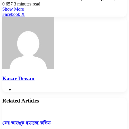
0
657
3 minutes read
Show More
LinkedIn
Pinterest
Reddit
WhatsApp
Telegram
Viber
Share
Facebook
X
via
Email
Kasar Dewan
Website
Related Articles
ফের আতঙ্ক ছড়াচ্ছে কভিড