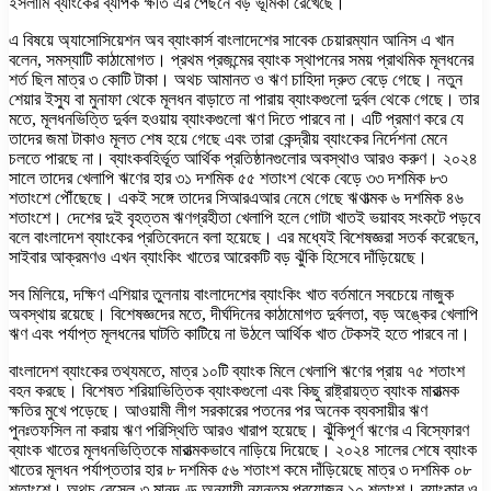
ইসলামি ব্যাংকের ব্যাপক ক্ষতি এর পেছনে বড় ভূমিকা রেখেছে।
এ বিষয়ে অ্যাসোসিয়েশন অব ব্যাংকার্স বাংলাদেশের সাবেক চেয়ারম্যান আনিস এ খান
বলেন, সমস্যাটি কাঠামোগত। প্রথম প্রজন্মের ব্যাংক স্থাপনের সময় প্রাথমিক মূলধনের
শর্ত ছিল মাত্র ৩ কোটি টাকা। অথচ আমানত ও ঋণ চাহিদা দ্রুত বেড়ে গেছে। নতুন
শেয়ার ইস্যু বা মুনাফা থেকে মূলধন বাড়াতে না পারায় ব্যাংকগুলো দুর্বল থেকে গেছে। তার
মতে, মূলধনভিত্তি দুর্বল হওয়ায় ব্যাংকগুলো ঋণ দিতে পারবে না। এটি প্রমাণ করে যে
তাদের জমা টাকাও মূলত শেষ হয়ে গেছে এবং তারা কেন্দ্রীয় ব্যাংকের নির্দেশনা মেনে
চলতে পারছে না। ব্যাংকবহির্ভূত আর্থিক প্রতিষ্ঠানগুলোর অবস্থাও আরও করুণ। ২০২৪
সালে তাদের খেলাপি ঋণের হার ৩১ দশমিক ৫৫ শতাংশ থেকে বেড়ে ৩৩ দশমিক ৮৩
শতাংশে পৌঁছেছে। একই সঙ্গে তাদের সিআরএআর নেমে গেছে ঋণাত্মক ৬ দশমিক ৪৬
শতাংশে। দেশের দুই বৃহত্তম ঋণগ্রহীতা খেলাপি হলে গোটা খাতই ভয়াবহ সংকটে পড়বে
বলে বাংলাদেশ ব্যাংকের প্রতিবেদনে বলা হয়েছে। এর মধ্যেই বিশেষজ্ঞরা সতর্ক করেছেন,
সাইবার আক্রমণও এখন ব্যাংকিং খাতের আরেকটি বড় ঝুঁকি হিসেবে দাঁড়িয়েছে।
সব মিলিয়ে, দক্ষিণ এশিয়ার তুলনায় বাংলাদেশের ব্যাংকিং খাত বর্তমানে সবচেয়ে নাজুক
অবস্থায় রয়েছে। বিশেষজ্ঞদের মতে, দীর্ঘদিনের কাঠামোগত দুর্বলতা, বড় অঙ্কের খেলাপি
ঋণ এবং পর্যাপ্ত মূলধনের ঘাটতি কাটিয়ে না উঠলে আর্থিক খাত টেকসই হতে পারবে না।
বাংলাদেশ ব্যাংকের তথ্যমতে, মাত্র ১০টি ব্যাংক মিলে খেলাপি ঋণের প্রায় ৭৫ শতাংশ
বহন করছে। বিশেষত শরিয়াভিত্তিক ব্যাংকগুলো এবং কিছু রাষ্ট্রায়ত্ত ব্যাংক মারাত্মক
ক্ষতির মুখে পড়েছে। আওয়ামী লীগ সরকারের পতনের পর অনেক ব্যবসায়ীর ঋণ
পুনঃতফসিল না করায় ঋণ পরিস্থিতি আরও খারাপ হয়েছে। ঝুঁকিপূর্ণ ঋণের এ বিস্ফোরণ
ব্যাংক খাতের মূলধনভিত্তিকে মারাত্মকভাবে নাড়িয়ে দিয়েছে। ২০২৪ সালের শেষে ব্যাংক
খাতের মূলধন পর্যাপ্ততার হার ৮ দশমিক ৫৬ শতাংশ কমে দাঁড়িয়েছে মাত্র ৩ দশমিক ০৮
শতাংশে। অথচ বেসেল-৩ মানদণ্ড অনুযায়ী ন্যূনতম প্রয়োজন ১০ শতাংশ। ব্যাংকার ও