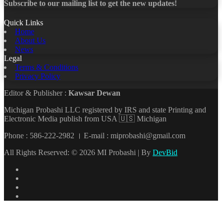
Subscribe to our mailing list to get the new updates!
Quick Links
Home
About Us
News
Legal
Terms & Conditions
Privacy Policy
Editor & Publisher :
Kawsar Dewan
Michigan Probashi LLC registered by IRS and state Printing and
Electronic Media publish from USA 🇺🇸 Michigan
Phone : 586-222-2982 । E-mail : miprobashi@gmail.com
All Rights Reserved: © 2026 MI Probashi | By
DevBid
Facebook
X
LinkedIn
YouTube
Back
to