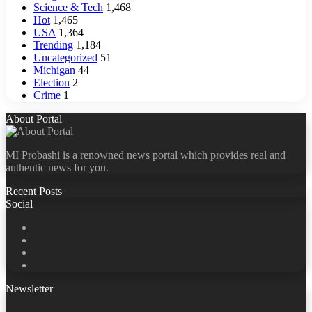
Science & Tech
1,468
Hot
1,465
USA
1,364
Trending
1,184
Uncategorized
51
Michigan
44
Election
2
Crime
1
About Portal
MI Probashi is a renowned news portal which provides real and
authentic news for you.
Recent Posts
Social
Facebook
X
LinkedIn
YouTube
Newsletter