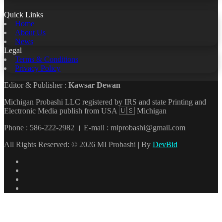
Quick Links
Home
About Us
News
Legal
Terms & Conditions
Privacy Policy
Editor & Publisher :
Kawsar Dewan
Michigan Probashi LLC registered by IRS and state Printing and
Electronic Media publish from USA 🇺🇸 Michigan
Phone : 586-222-2982 । E-mail : miprobashi@gmail.com
All Rights Reserved: © 2026 MI Probashi | By
DevBid
Facebook
X
LinkedIn
YouTube
Back
to