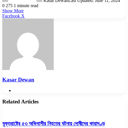
Kasar Dewan
Last Updated: June 11, 2024
0
275
1 minute read
Show More
LinkedIn
Pinterest
Reddit
WhatsApp
Telegram
Viber
Share
Facebook
X
via
Email
Kasar Dewan
Website
Related Articles
যুক্তরাষ্ট্রে ৫৩ অভিবাসীর নিহতের ঘটনায় দোষীদের কারাদণ্ড