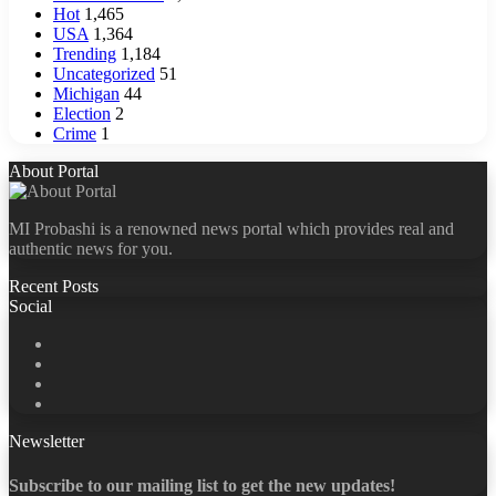
Hot
1,465
USA
1,364
Trending
1,184
Uncategorized
51
Michigan
44
Election
2
Crime
1
About Portal
MI Probashi is a renowned news portal which provides real and
authentic news for you.
Recent Posts
Social
Facebook
X
LinkedIn
YouTube
Newsletter
Subscribe to our mailing list to get the new updates!