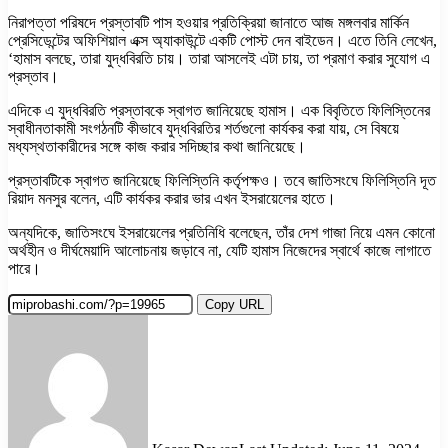
নিরাপত্তা পরিষদে প্রস্তাবটি পাস হওয়ার প্রতিক্রিয়া জানাতে আজ মঙ্গলবার মার্কিন
প্রেসিডেন্টের অফিশিয়াল এক্স অ্যাকাউন্টে একটি পোস্ট দেন বাইডেন। এতে তিনি লেখেন,
‘হামাস বলছে, তারা যুদ্ধবিরতি চায়। তারা আসলেই এটা চায়, তা প্রমাণ করার সুযোগ এ
প্রস্তাব।
এদিকে এ যুদ্ধবিরতি প্রস্তাবকে স্বাগত জানিয়েছে হামাস। এক বিবৃতিতে ফিলিস্তিনের
স্বাধীনতাকামী সংগঠনটি কীভাবে যুদ্ধবিরতির শর্তগুলো কার্যকর করা যায়, সে বিষয়ে
মধ্যস্থতাকারীদের সঙ্গে কাজ করার সদিচ্ছার কথা জানিয়েছে।
প্রস্তাবটিকে স্বাগত জানিয়েছে ফিলিস্তিনি কর্তৃপক্ষও। তবে জাতিসংঘে ফিলিস্তিনি দূত
রিয়াদ মনসুর বলেন, এটি কার্যকর করার ভার এখন ইসরায়েলের হাতে।
অন্যদিকে, জাতিসংঘে ইসরায়েলের প্রতিনিধি বলেছেন, তাঁর দেশ গাজা নিয়ে এমন কোনো
অর্থহীন ও দীর্ঘমেয়াদি আলোচনায় জড়াবে না, যেটি হামাস নিজেদের স্বার্থে কাজে লাগাতে
পারে।
Copy URL