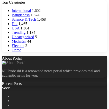
Top Categories
International
1,602
Bangladesh
1,574
Science & Tech
1,468
Hot
1,465
USA
1,364
Trending
1,184
Uncategorized
51
Michigan
44
Election
2
Crime
1
About Portal
MI Probashi is a renowned news portal which provides real and
authentic news for you.
Recent Posts
Social
Facebook
X
LinkedIn