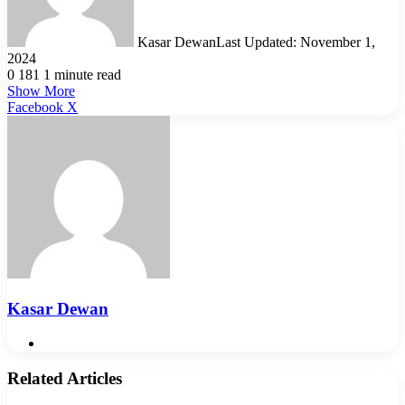
Kasar Dewan
Last Updated: November 1,
2024
0
181
1 minute read
Show More
LinkedIn
Pinterest
Reddit
WhatsApp
Telegram
Viber
Share
Facebook
X
via
Email
Kasar Dewan
Website
Related Articles