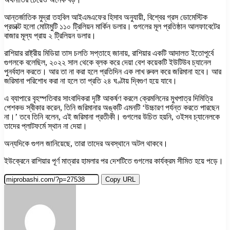
আন্তর্জাতিক মুদ্রা তহবিল আইএমএফের হিসাব অনুযায়ী, বিশ্বের গ্রস ডোমেস্টিক
প্রডাক্ট হলো মোটামুটি ১১০ ট্রিলিয়ন মার্কিন ডলার। গুগলের মূল প্রতিষ্ঠান আলফাবেটের
বাজার মূল্য প্রায় ২ ট্রিলিয়ন ডলার।
রাশিয়ার রাষ্ট্রীয় মিডিয়া তাস চলতি সপ্তাহে জানায়, রাশিয়ার একটি আদালত ইতোপূর্বে
গুগলকে বলেছিল, ২০২২ সাল থেকে ব্লক করে দেয়া বেশ কয়েকটি ইউটিউব চ্যানেল
পুনর্বহাল করতে। আর তা না করা হলে প্রতিদিন এক লাখ রুবল করে জরিমানা হবে। আর
জরিমানা পরিশোধ করা না হলে তা প্রতি ২৪ ঘণ্টায় দ্বিগুণ হয়ে যাবে।
এ ব্যাপারে বৃহস্পতিবার সাংবাদিকরা দৃষ্টি আকর্ষণ করলে ক্রেমলিনের মুখপাত্র দিমিত্রি
পেশকভ স্বীকার করেন, তিনি জরিমানার অঙ্কটি এমনটি ‘উচ্চারণ পর্যন্ত করতে পারছেন
না।’ তবে তিনি বলেন, এই জরিমানা প্রতীকী। গুগলের উচিত হয়নি, ওইসব চ্যানেলকে
তাদের প্লাটফর্মে স্থান না দেয়া।
অন্যদিকে গুগল জানিয়েছে, তারা তাদের অবস্থানে অটল থাকবে।
ইউক্রেনে রাশিয়ার পূর্ণ মাত্রার হামলার পর দেশটিতে গুগলের কার্যক্রম সীমিত হয়ে পড়ে।
Copy URL