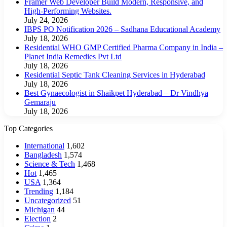
Framer Web Developer Build Modern, Responsive, and
High-Performing Websites.
July 24, 2026
IBPS PO Notification 2026 – Sadhana Educational Academy
July 18, 2026
Residential WHO GMP Certified Pharma Company in India –
Planet India Remedies Pvt Ltd
July 18, 2026
Residential Septic Tank Cleaning Services in Hyderabad
July 18, 2026
Best Gynaecologist in Shaikpet Hyderabad – Dr Vindhya
Gemaraju
July 18, 2026
Top Categories
International
1,602
Bangladesh
1,574
Science & Tech
1,468
Hot
1,465
USA
1,364
Trending
1,184
Uncategorized
51
Michigan
44
Election
2