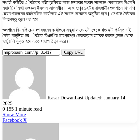
স্থায়ী কমিটির এ বৈঠকের পরিপ্রেক্ষিতে আজ মঙ্গলবার সংবাদ সম্মেলন ডেকেছেন বিএনপি
মহাসচিব মির্জা ফখরুল ইসলাম আলমগীর। আজ দুপুর ১২টায় রাজধানীর গুলশানে বিএনপি
চেয়ারপারসনের রাজনৈতিক কার্যালয়ে এই সংবাদ সম্মেলন অনুষ্ঠিত হবে। সেখানে বৈঠকের
বিষয়বস্তু তুলে ধরা হবে।
গুলশানে বিএনপি চেয়ারপারসনের কার্যালয়ে সন্ধ্যা সাড়ে ৬টা থেকে রাত ৯টা পর্যন্ত এই
বৈঠক অনুষ্ঠিত হয়। বৈঠকে বিএনপির ভারপ্রাপ্ত চেয়ারম্যান তারেক রহমান লন্ডন থেকে
ভার্চুয়ালি যুক্ত হয়ে এতে সভাপতিত্ব করেন।
Copy URL
Kasar Dewan
Last Updated: January 14,
2025
0
155
1 minute read
Show More
LinkedIn
Pinterest
Reddit
WhatsApp
Telegram
Viber
Share
Facebook
X
via
Email