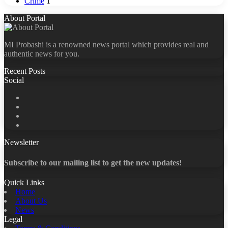
Crime
1
About Portal
MI Probashi is a renowned news portal which provides real and
authentic news for you.
Recent Posts
Social
Facebook
X
LinkedIn
YouTube
Newsletter
Subscribe to our mailing list to get the new updates!
Quick Links
Home
About Us
News
Legal