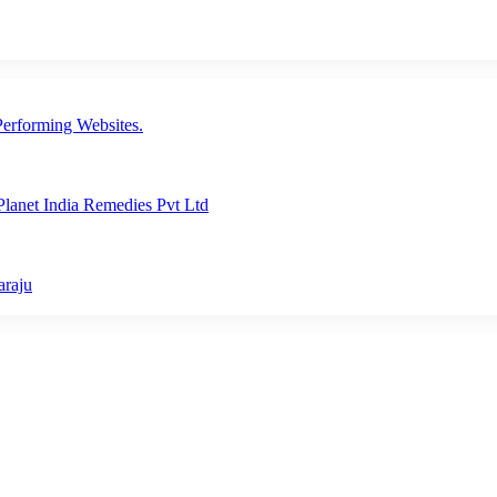
erforming Websites.
lanet India Remedies Pvt Ltd
araju