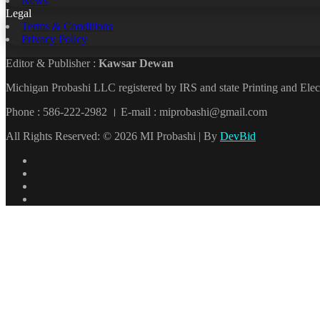
News
Legal
Terms & Conditions
Privacy Policy
Editor & Publisher :
Kawsar Dewan
Michigan Probashi LLC registered by IRS and state Printing and El
Phone : 586-222-2982 । E-mail : miprobashi@gmail.com
All Rights Reserved: © 2026 MI Probashi | By
DevBid
Facebook
X
LinkedIn
YouTube
Back
to
top
button