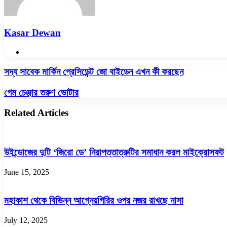
Kasar Dewan
Website
সদ্য
সদ্য সাবেক মার্কিন প্রেসিডেন্ট জো বাইডেন এখন কী করছেন
সাবেক
মার্কিন
গেম
গেম চেঞ্জার তরুণ ভোটার
প্রেসিডেন্ট
চেঞ্জার
জো
তরুণ
Related Articles
বাইডেন
ভোটার
এখন
কী
করছেন
উইন্ডোজের দুটি ‘জিরো ডে’ নিরাপত্তাত্রুটির সমাধান করল মাইক্রোসফট
June 15, 2025
মহাকাশ থেকে বিভিন্ন আগ্নেয়গিরির ওপর নজর রাখছে নাসা
July 12, 2025