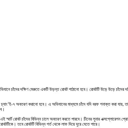
যানে চাঁদের দক্ষিণ মেরুতে একটি উড়ন্ত রোবট পাঠানো হবে। রোবটটি উড়ে উড়ে চাঁদের দক্ষ
রুতে চ্যাং’ই-৭ অবতরণ করানো হবে। এ অভিযানের মাধ্যমে চাঁদে যদি বরফ শনাক্ত করা যায়
হবে।
ই স্মার্ট রোবট চাঁদের বিভিন্ন ঢালে অবতরণ করতে পারবে। চীনের লুনার এক্সপ্লোরেশন প্রোগ
োবটটিকে। তবে রোবটটি বিভিন্ন গর্ত থেকে লাফ দিয়ে দূরে যেতে পারে।