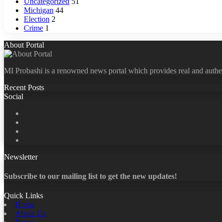
Uncategorized
51
Michigan
44
Election
2
Crime
1
About Portal
MI Probashi is a renowned news portal which provides real and authe
Recent Posts
Social
Facebook
X
LinkedIn
YouTube
Newsletter
Subscribe to our mailing list to get the new updates!
Quick Links
Home
About Us