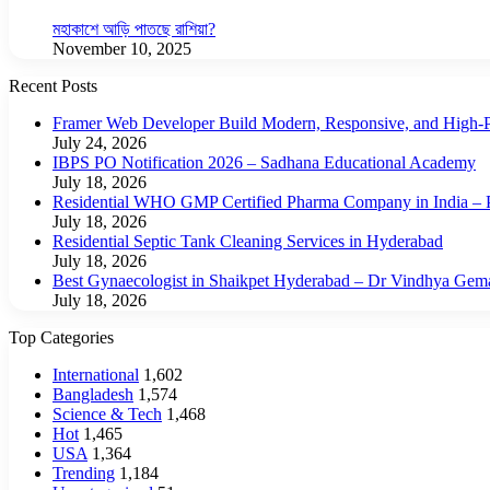
মহাকাশে আড়ি পাতছে রাশিয়া?
November 10, 2025
Recent Posts
Framer Web Developer Build Modern, Responsive, and High-P
July 24, 2026
IBPS PO Notification 2026 – Sadhana Educational Academy
July 18, 2026
Residential WHO GMP Certified Pharma Company in India – P
July 18, 2026
Residential Septic Tank Cleaning Services in Hyderabad
July 18, 2026
Best Gynaecologist in Shaikpet Hyderabad – Dr Vindhya Gem
July 18, 2026
Top Categories
International
1,602
Bangladesh
1,574
Science & Tech
1,468
Hot
1,465
USA
1,364
Trending
1,184