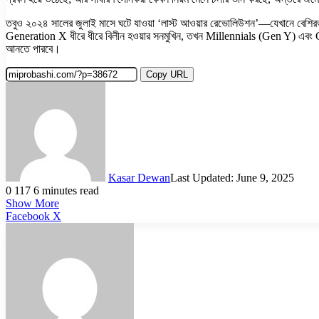
তবুও ২০২৪ সালের জুলাই মাসে ঘটে যাওয়া ‘লাস্ট আওয়ার রেভোলিউশন’—যেখানে বেশির
Generation X ধীরে ধীরে বিলীন হওয়ার সনমুখিন, তখন Millennials (Gen Y) এবং Gen
আনতে পারবে।
Copy URL
Kasar Dewan
Last Updated: June 9, 2025
0
117
6 minutes read
Show More
LinkedIn
Pinterest
Reddit
WhatsApp
Telegram
Viber
Share
Facebook
X
via
Email