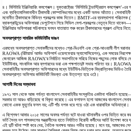
৪। মিলিটারি ইঞ্জিনিয়ারিং কমপ্লেক্স। যুক্তরাষ্ট্রের ‘মিলিটারি ইন্ডাস্ট্রিয়াল কমপ্লে
এবং ব্যক্তিমালিকানাধীন ঠিকাদারী কোম্পানিগুলোর মধ্যে একটি অশুভ আঁতাত। সেনাবাহিনীর 
মনোনীত ঠিকাদারকে বিভিন্ন প্রকল্পের কাজ দিতেন। BMTF-এর ব্যবস্থাপনা পরিচালক (MD) 
ব্যাকগ্রাউন্ডের অফিসাররা ডেপুটেশনে গিয়ে সিভিল মেগা-প্রকল্পের নেতৃত্ব দিতে থাকেন—যেম
ইঞ্জিনিয়ার অফিসাররা সচিবালয়ে ঘনঘন যাতায়াত শুরু করেন ঠিকাদারদের প্রকল্প এগিয়ে ন
অবসরপ্রাপ্ত সামরিক কমিউনিটির ভাঙন
এরমধ্যে অবসরপ্রাপ্ত সেনাকর্মীদের মধ্যেও প্রো-বিএনপি এবং প্রো-আওয়ামী লীগ ঘরানার
RAOWA (রিটায়ার্ড আর্মড অফিসার্স ওয়েলফেয়ার অ্যাসোসিয়েশন), এক সময়ের নিরপেক্ষ
জেনারেল আজিজ RAOWA’র নির্বাচিত সভাপতিকে সরিয়ে নিজের পছন্দের লোক বসিয়ে দেন
ইউটিউবার, সাংবাদিক আর ব্লগারদের ভরা এক পক্ষপাতদুষ্ট সভায় পরিণত হয়। RAOWA-র অভ
সেনাবাহিনীর অবসরপ্রাপ্ত অফিসারদের মধ্যে ইউটিউব-ভিত্তিক বিভ্রান্তিকর ভিডিও তৈরি
অবসরপ্রাপ্ত অফিসার কমিউনিটি বিভক্ত এবং উত্তপ্ত হয়ে ওঠে।
আগামী দিনের সম্ভাবনা
১৯৭১ সাল থেকে আজ পর্যন্ত বাংলাদেশ সেনাবাহিনীর সংস্কৃতির একটানা পরিবর্তন হয়েছে—ক
সরকার তা আরও বাড়িয়েছে বা বিকৃত করেছে। এর ফলাফল হলো আজকের বাংলাদেশ সেনাবাহিনী 
কোনো একক মুহূর্তের ফসল নয়; এটি পাঁচ দশক ধরে গড়ে ওঠা এক ধারাবাহিক অভিযাত্রা।
এ বিশ্লেষণ আমার ২০১৫ সালের অবসর পর্যন্ত ঘটে যাওয়া ঘটনাবলীর ওপর ভিত্তি করে কর
ভর্তি সৈন্য দল শাসকদলের সন্ত্রাসীদের হাতে নির্যাতিত বিরোধী কর্মীদের আর্তি উপেক্ষা 
এই দুটি ঘটনা স্পষ্ট করে দেয়, নৈতিক অবক্ষয় আরও গভীর হয়েছে। মনে হয়, আজকের সেনা 
প্রবল হয়ে উঠেছে; আর সাধারণ সৈনিকরা কেবল নিয়ম মেনে চলার ভান করছে, অন্তরে জম