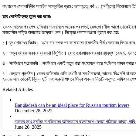
বাংলাদেশ সেনাবাহিনীর সামরিক সংস্কৃতির ক্রম : রূপান্তর; পর্ব-১১ (অন্তিম) শিরোনামে 
তার পোস্টটি হুবহু তুলে ধরা হলো:
২০০৯ সালের পর শেখ হাসিনার শাসনামলে অনেক প্রবণতা, যেগুলোর বীজ আগে থেকেই প্রোথিত
ক্ষমতাসীন শক্তি বানানোর উদ্যোগ নেন। নিম্নের পদক্ষেপগুলো গ্রহণ করা হয়:
১। যুদ্ধাপরাধের বিচার। ৭১’র চার দশক পর জামায়াতে ইসলামীর শীর্ষ নেতাদের বিচার করে 
২। তত্ত্বাবধায়ক সরকার ব্যবস্থা বিলুপ্তি। যে তত্ত্বাবধায়ক সরকার ব্যবস্থা ১৯৯৬, ২
৩। সংবিধানে সংশোধনী। সংবিধানে একটি নতুন ধারা সংযোজন করে সংবিধান লঙ্ঘন করার শাস্ত
৪। নেতৃত্ব পুনর্গঠন। যেসব অফিসার বেশি মেধাবী বা স্বাধীনচেতা, তাদের ‘বিএনপি বা জ
২০০৯ সাল থেকেই ক্লিন হার্ট এবং জরুরি শাসনে সিদ্ধ একদল নিরেট অনুগত অফিসার শেখ হাস
Related Articles
Bangladesh can be an ideal place for Russian tourism lovers
December 28, 2022
বন্দুকের মুখে মুসলিম নাগরিকদের অবৈধভাবে বাংলাদেশে ফেরত পাঠাচ্ছে ভারত, দাব
June 20, 2025