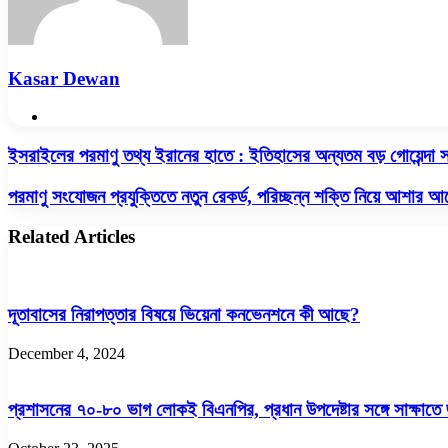
Kasar Dewan
Website
ইসরাইলের
ইসরাইলের পরমাণু তথ্য ইরানের হাতে : ইতিহাসের অন্যতম বড় গোয়েন্দা 
পরমাণু
তথ্য
পরমাণু
পরমাণু সংযোজন প্রযুক্তিতে নতুন রেকর্ড, পরিচ্ছন্ন শক্তি নিয়ে আশার 
ইরানের
সংযোজন
হাতে
প্রযুক্তিতে
Related Articles
:
নতুন
ইতিহাসের
রেকর্ড,
অন্যতম
পরিচ্ছন্ন
বড়
শক্তি
দূতাবাসের নিরাপত্তার বিষয়ে ভিয়েনা কনভেনশনে কী আছে?
গোয়েন্দা
নিয়ে
সাফল্য
আশার
দাবি
December 4, 2024
আলো
তেহরানের
প্রশাসনের ৭০-৮০ ভাগ লোকই বিএনপির, প্রধান উপদেষ্টার সঙ্গে সাক্ষাতে 