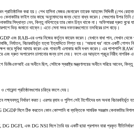
প্রাতিষ্ঠানিক করা হয়। শেখ হাসিনা মেজর জেনারেল তারেক আহমেদ সিদ্দিকী (শেখ রেহানার দে
ি ও কেনাকাটার ফাইল তার কাছে অনুমোদনের জন্য যেতে বাধ্য করেন। সেগুলোর উপর তিনি মৌ
টার সিদ্ধান্ত নেন, কিন্তু নথিপত্রে তার কোন চিহ্ন থাকে না। অফিসাররা দ্রুত বুঝে যান 
ার চারপাশে ভিড় জমাতে থাকে্ন। এতে সেনা সদর দফতরগুলোতে তদবিরের চাপ বাড়ে।
RAB-এর ওপর নিজের কর্তৃত্ব কায়েম করেন। যেখানে বাধা পান, সেখান থেকে পূর্বতন ক
নির্যাতন, বিচারবহির্ভূত হত্যা ইত্যাদিতে লিপ্ত হয়। ‘আয়না ঘর’ নামে একটি গোপন নির্যাতন
রি হস্তক্ষেপ করে সুবিধা আদায় করেন এবং গাবতলী এলাকায় জমি দখল করেন। এর পাশাপাশি RAW এজে
ে এবং দ্রুত অপারেশন চালানোর জন্য চাপ দেয়। ফলে এর আড়ালে প্রচুর নিরীহ নাগরিক এবং
গে ডিজিএফআই এর অধীনে ছিল, সেটাকে স্বরাষ্ট্র মন্ত্রণালয়ের অধীনে সরিয়ে আনেন, কিন্ত
 ও গোয়েন্দা প্রতিষ্ঠানগুলোর চরিত্র বদলে দেয়।
বস্তু নির্ধারণ করত। এরপর র‍্যাব ও পুলিশ সেই টার্গেটদের গুম অথবা বিচারবহির্ভূত হত
 DGDP মিলে ঠিক করতেন কোন কোম্পানি বা ব্যক্তিকে সামরিক সরঞ্জাম কেনাকাটার বিশাল চু
DG DGFI, এবং DG NSI মিলে তৈরি হয় একটি ছায়া প্রশাসন যারা প্রকৃত নীতিনির্ধারণ, পো