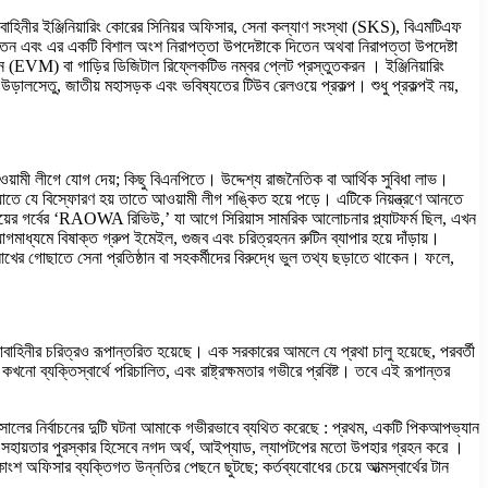
সেনাবাহিনীর ইঞ্জিনিয়ারিং কোরের সিনিয়র অফিসার, সেনা কল্যাণ সংস্থা (SKS), বিএমটিএফ
নিতেন এবং এর একটি বিশাল অংশ নিরাপত্তা উপদেষ্টাকে দিতেন অথবা নিরাপত্তা উপদেষ্টা
(EVM) বা গাড়ির ডিজিটাল রিফ্লেকটিভ নম্বর প্লেট প্রস্তুতকরন । ইঞ্জিনিয়ারিং
 উড়ালসেতু, জাতীয় মহাসড়ক এবং ভবিষ্যতের টিউব রেলওয়ে প্রকল্প। শুধু প্রকল্পই নয়,
য়ামী লীগে যোগ দেয়; কিছু বিএনপিতে। উদ্দেশ্য রাজনৈতিক বা আর্থিক সুবিধা লাভ।
াতে যে বিস্ফোরণ হয় তাতে আওয়ামী লীগ শঙ্কিত হয়ে পড়ে। এটিকে নিয়ন্ত্রণে আনতে
ের গর্বের ‘RAOWA রিভিউ,’ যা আগে সিরিয়াস সামরিক আলোচনার প্ল্যাটফর্ম ছিল, এখন
্যমে বিষাক্ত গ্রুপ ইমেইল, গুজব এবং চরিত্রহনন রুটিন ব্যাপার হয়ে দাঁড়ায়।
র গোছাতে সেনা প্রতিষ্ঠান বা সহকর্মীদের বিরুদ্ধে ভুল তথ্য ছড়াতে থাকেন। ফলে,
বাহিনীর চরিত্রও রূপান্তরিত হয়েছে। এক সরকারের আমলে যে প্রথা চালু হয়েছে, পরবর্তী
্যক্তিস্বার্থে পরিচালিত, এবং রাষ্ট্রক্ষমতার গভীরে প্রবিষ্ট। তবে এই রূপান্তর
ালের নির্বাচনের দুটি ঘটনা আমাকে গভীরভাবে ব্যথিত করেছে : প্রথম, একটি পিকআপভ্যান
ারকে সহায়তার পুরস্কার হিসেবে নগদ অর্থ, আইপ্যাড, ল্যাপটপের মতো উপহার গ্রহন করে ।
ংশ অফিসার ব্যক্তিগত উন্নতির পেছনে ছুটছে; কর্তব্যবোধের চেয়ে আত্মস্বার্থের টান