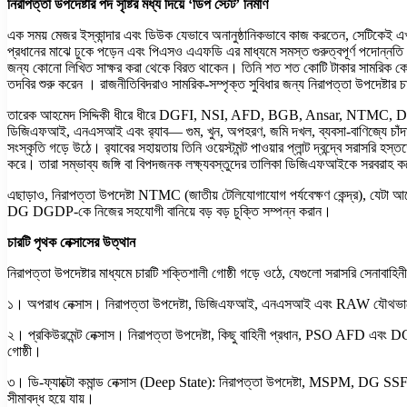
নিরাপত্তা উপদেষ্টার পদ সৃষ্টির মধ্য দিয়ে ‘ডিপ স্টেট’ নির্মাণ
এক সময় মেজর ইস্কান্দার এবং ডিউক যেভাবে অনানুষ্ঠানিকভাবে কাজ করতেন, সেটিকেই এখন 
প্রধানের মাঝে ঢুকে পড়েন এবং পিএসও এএফডি এর মাধ্যমে সমস্ত গুরুত্বপূর্ণ পদোন্নত
জন্য কোনো লিখিত সাক্ষর করা থেকে বিরত থাকেন। তিনি শত শত কোটি টাকার সামরিক কেনাকা
তদবির শুরু করেন । রাজনীতিবিদরাও সামরিক-সম্পৃক্ত সুবিধার জন্য নিরাপত্তা উপদেষ্ট
তারেক আহমেদ সিদ্দিকী ধীরে ধীরে DGFI, NSI, AFD, BGB, Ansar, NTMC, DGDP এবং 
ডিজিএফআই, এনএসআই এবং র‍্যাব— গুম, খুন, অপহরণ, জমি দখল, ব্যবসা-বাণিজ্যে চাঁদাবাজি, 
সংস্কৃতি গড়ে উঠে। র‍্যাবের সহায়তায় তিনি ওয়েস্টমন্ট পাওয়ার প্লান্ট দ্বন্দ্বে সরাস
করে। তারা সম্ভাব্য জঙ্গি বা বিপদজনক লক্ষ্যবস্তুদের তালিকা ডিজিএফআইকে সরবরাহ কর
এছাড়াও, নিরাপত্তা উপদেষ্টা NTMC (জাতীয় টেলিযোগাযোগ পর্যবেক্ষণ কেন্দ্র), যেটা আ
DG DGDP-কে নিজের সহযোগী বানিয়ে বড় বড় চুক্তি সম্পন্ন করান।
চারটি পৃথক নেক্সাসের উত্থান
নিরাপত্তা উপদেষ্টার মাধ্যমে চারটি শক্তিশালী গোষ্ঠী গড়ে ওঠে, যেগুলো সরাসরি সেনাবাহিনী
১। অপরাধ নেক্সাস। নিরাপত্তা উপদেষ্টা, ডিজিএফআই, এনএসআই এবং RAW যৌথভাবে লক্ষ্য
২। প্রকিউরমেন্ট নেক্সাস। নিরাপত্তা উপদেষ্টা, কিছু বাহিনী প্রধান, PSO AFD এবং DG
গোষ্ঠী।
৩। ডি-ফ্যাক্টো কমান্ড নেক্সাস (Deep State): নিরাপত্তা উপদেষ্টা, MSPM, DG SSF, 
সীমাবদ্ধ হয়ে যায়।