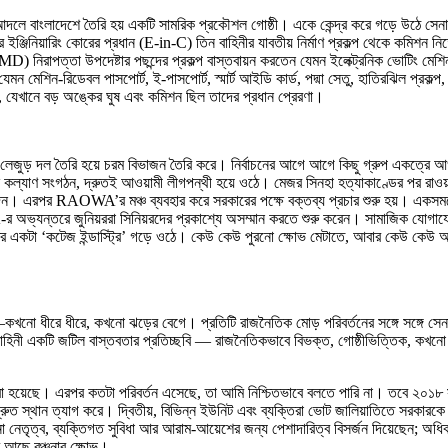
ক্স’-এর আদলে বাংলাদেশে তৈরি হয় একটি সামরিক প্রকৌশল গোষ্ঠী। একে কেন্দ্র করে গড়ে উঠে 
ইঞ্জিনিয়ারিং কোরের প্রধান (E-in-C) তিন বাহিনীর যাবতীয় নির্মাণ প্রকল্প থেকে কমিশন 
নিরাপত্তা উপদেষ্টার পছন্দের প্রকল্প বাস্তবায়ন করতেন যেমন ইলেক্ট্রনিক ভোটিং মেশিন 
ন মেশিন-রিডেবল পাসপোর্ট, ই-পাসপোর্ট, স্মার্ট আইডি কার্ড, পদ্মা সেতু, হাতিরঝিল প্রকল্প,
িতে, যেখানে বড় অঙ্কের ঘুষ এবং কমিশন ছিল তাদের প্রধান প্রেরণা।
 লেজুড় দল তৈরি হয়ে চরম বিভাজন তৈরি করে। নির্বাচনের আগে আগে কিছু গ্রুপ একত্রে আও
 কল্যাণ সংগঠন, দ্রুতই আওয়ামী লীগপন্থী হয়ে ওঠে। মেজর সিনহা হত্যাকাণ্ডের পর রাওয়
। এরপর RAOWA’র মঞ্চ ব্যবহার করে সরকারের পক্ষে বক্তব্য প্রচার শুরু হয়। একসময়
্যন্তরে জুনিয়ররা সিনিয়রদের প্রকাশ্যে অসম্মান করতে শুরু করেন। সামাজিক যোগাযোগমাধ
র একটা ‘কটেজ ইন্ডাস্ট্রি’ গড়ে ওঠে। কেউ কেউ পুরনো ক্ষোভ মেটাতে, আবার কেউ কেউ আখে
খনো ধীরে ধীরে, কখনো ঝড়ের বেগে। প্রতিটি রাজনৈতিক মোড় পরিবর্তনের সঙ্গে সঙ্গে সেনা
একটি জটিল বাস্তবতার প্রতিচ্ছবি — রাজনৈতিকভাবে বিভক্ত, গোষ্ঠীভিত্তিক, কখনো কখনো ব
া হয়েছে। এরপর কতটা পরিবর্তন এসেছে, তা আমি নিশ্চিতভাবে বলতে পারি না। তবে ২০১৮ স
করে দ্রুত স্থান ত্যাগ করে। দ্বিতীয়, বিভিন্ন ইউনিট এবং ব্যক্তিরা ভোট জালিয়াতিতে সরক
নেতৃত্ব, ব্যক্তিগত সুবিধা আর আরাম-আয়েশের জন্য পেশাদারিত্ব বিসর্জন দিয়েছেন; অধিকা
ে আছে বঞ্চনার ক্ষোভ।