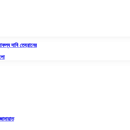
সাফল্য দাবি তেহরানের
আলো
জামায়াত