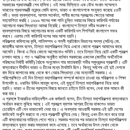
সরকারের প্রধানমন্ত্রী শেখ হাসিনা। ওই সময় দিল্লিতে এক যৌথ সংবাদ সম্মেলনে
ভারতের প্রধানমন্ত্রী নরেন্দ্র মোদি বলেন, ভারত ও বাংলাদেশকে সংযুক্ত করেছে ৫৪টি
নদী। বন্যা ব্যবস্থাপনা, আগাম সতর্কতা, পানীয় জলের প্রকল্পের ক্ষেত্রে আমরা
সহযোগিতা করছি। ১৯৯৬ সালের গঙ্গা পানি চুক্তি নবায়নের বিষয়ে কারিগরি পর্যায়ের
আলোচনা শুরুর সিদ্ধান্ত আমরা নিয়েছি। বাংলাদেশে তিস্তা নদীর সংরক্ষণ ও
ব্যবস্থাপনার বিষয়ে আলোচনার জন্য একটি কারিগরি দল শিগগিরই বাংলাদেশ সফর
করবে। এরপর সেই কারিগরি দলের আর আসা হয়নি।
পরিকল্পনা কমিশনের কৃষি, পানিসম্পদ ও পল্লী প্রতিষ্ঠান বিভাগের সদস্য (সচিব) মো.
জাহাঙ্গীর আলম বলেন, তিস্তা মহাপরিকল্পনা নিয়ে এখনো কোনো প্রকল্প আমাদের কাছে
আসেনি। কিংবা এ নিয়ে কোনো আলোচনাও শুনিনি। তবে তিস্তা নিয়ে ছোট একটি প্রকল্প
চলমান আছে। গত ৭ অক্টোবর অনুষ্ঠিত বর্তমান সরকারের একনেক (জাতীয় অর্থনৈতিক
পরিষদের নির্বাহী কমিটি) বৈঠকে অনুমোদন পায় মাতারবাড়ী গভীর সমুদ্রবন্দর প্রকল্পটি। এটি
বাস্তবায়নে দীর্ঘদিন ভারত ও চীনের মধ্যে টানাটানি ছিল। কিন্তু সর্বশেষ এই দুই দেশকে
বাদ দিয়ে জাপানের কাছ থেকে ঋণ নেয়ার সিদ্ধান্ত নেয় অন্তর্বর্তী সরকার। এ
পরিপ্রেক্ষিতে ওই দিন তিস্তা মহাপরিকল্পনা সম্পর্কে জানতে চাওয়া হয় পরিকল্পনা ও শিক্ষা
উপদেষ্টা ড. ওয়াহিদ উদ্দিন মাহমুদ বলেন, এই মুহূর্তে তিস্তা মহাপরিকল্পনা নিয়ে ভাবা
হয়নি। ভারত ও চীনের প্রস্তাব বিষয়ে জানতে চাইলে তিনি বলেন, দেখা যাক সামনে কী
করা যায়।
এ প্রসঙ্গে ইআরডির দায়িত্বশীল এক কর্মকর্তা বলেন, চীন তিস্তা মহাপরিকল্পনা বাস্তবায়নে
অর্থায়ন করতে মুখিয়ে আছে। এই প্রকল্পে ব্যাপক আগ্রহ চীনের থাকলেও ভারত
চেয়েছিল এটি যেন ভারতকেই দেয়া হয়। এ অবস্থায় আওয়ামী সরকার এই দুটি দেশের
কাউকেই অখুশি করাতে না পেরে প্রকল্পটি ঝুলিয়ে দেয়। কিন্তু এখন চীন মনে করে তারা
এটি বাস্তবায়নের দায়িত্ব পেতে পারে। সরকার পতনের পর ভারতকে তিস্তা মহাপরিকল্পনা
বাস্তবায়নে যুক্ত করার সম্ভাবনা কমে এসেছে। তবে অর্থায়নের উৎস যেখান থেকে