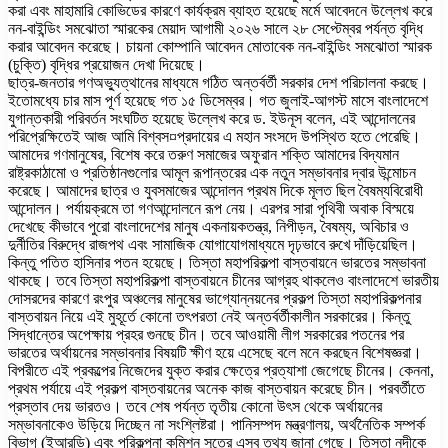
করা এবং মাহামারি কোভিডের কারণে কার্যক্রম ব্যাহত হয়েছে মর্মে আবেদনে উল্লেখ করে
নন-বাইন্ডিং সমঝোতা স্মারকের মেয়াদ আগামী ২০২৬ সালে ২৮ সেপ্টেম্বর পর্যন্ত বৃদ্ধি
করার আবেদন করেছে। চায়না কোম্পানি আবেদন মোতাবেক নন-বাইন্ডিং সমঝোতা স্মারক
(চুক্তি) বৃদ্ধির প্রয়োজন দেখা দিয়েছে।
ছাত্র-জনতার গণঅভ্যুত্থানের মাধ্যমে গঠিত অন্তর্বর্তী সরকার দেশ পরিচালনা করছে।
ইতোমধ্যে চার মাস পূর্ণ হয়েছে গত ১৫ ডিসেম্বর। গত জুলাই-আগস্ট মাসে বাংলাদেশে
যুগান্তকারী পরিবর্তন সংঘটিত হয়েছে উল্লেখ করে ড. ইউনূস বলেন, এই আন্দোলনের
পরিপ্রেক্ষিতেই আজ আমি বিশ্বস¤প্রদায়ের এ মহান সংসদে উপস্থিত হতে পেরেছি।
আমাদের গণমানুষের, বিশেষ করে তরুণ সমাজের অফুরান শক্তি আমাদের বিদ্যমান
রাষ্ট্রকাঠামো ও প্রতিষ্ঠানগুলোর আমূল রূপান্তরের এক নতুন সম্ভাবনার দ্বার উন্মোচন
করেছে। আমাদের ছাত্র ও যুবসমাজের আন্দোলন প্রথম দিকে মূলত ছিল বৈষম্যবিরোধী
আন্দোলন। পর্যায়ক্রমে তা গণআন্দোলনে রূপ নেয়। এরপর সারা পৃথিবী অবাক বিস্ময়ে
দেখেছে কীভাবে পুরো বাংলাদেশের মানুষ একনায়কতন্ত্র, নিপীড়ন, বৈষম্য, অবিচার ও
দুর্নীতির বিরুদ্ধে রাজপথ এবং সামাজিক যোগাযোগমাধ্যমে দৃঢ়ভাবে রুখে দাঁড়িয়েছিল।
কিন্তু পতিত হাসিনার পতন হয়েছে। তিস্তা মহাপরিকল্পা বাস্তবায়নে ভারতের সম্ভাবনা
থাকছে। তবে তিস্তা মহাপরিকল্পা বাস্তবায়নে চীনের আগ্রহ থাকলেও বাংলাদেশে ভারতীয়
দোসরদের কারণে রংপুর অঞ্চলের মানুষের ভাগ্যোন্নয়নের প্রকল্প তিস্তা মহাপরিকল্পনার
বাস্তবায়ন নিয়ে এই মুহূর্তে কোনো তৎপরতা নেই অন্তর্বর্তীকালীন সরকারের। কিন্তু
সিদ্ধান্তের অপেক্ষায় প্রহর গুনছে চীন। তবে আওয়ামী লীগ সরকারের পতনের পর
ভারতের অর্থায়নের সম্ভাবনার বিষয়টি ক্ষীণ হয়ে এসেছে বলে মনে করছেন বিশেষজ্ঞরা।
বিপরীতে এই প্রকল্পের নিজেদের যুক্ত করার ক্ষেত্রে প্রত্যাশা জেগেছে চীনের। কেননা,
প্রথম পর্যায়ে এই প্রকল্প বাস্তবায়নের অনেক কাজ বাস্তবায়ন করেছে চীন। পরবর্তীতে
প্রস্তাব দেয় ভারতও। তবে শেষ পর্যন্ত তৃতীয় কোনো উৎস থেকে অর্থায়নের
সম্ভাবনাকেও উড়িয়ে দিচ্ছেন না সংশ্লিষ্টরা। পানিসম্পদ মন্ত্রণালয়, অর্থনৈতিক সম্পর্ক
বিভাগ (ইআরডি) এবং পরিকল্পনা কমিশন সূত্রে এসব তথ্য জানা গেছে। তিস্তা নদীকে