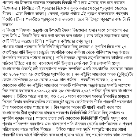
পতনের পর তিস্তায় ভারতের সম্ভাবনার বিষয়টি ক্ষীণ হয়ে এসেছে বলে মনে করছেন
বিশেষজ্ঞরা। বিপরীতে এই প্রকল্পের নিজেদের যুক্ত করার ক্ষেত্রে প্রত্যাশা জেগেছে
চীনের। এতে বিপাকে ভারত। কেননা, প্রথম পর্যায়ে এই প্রকল্প বাস্তবায়নে প্রস্তাব
দিয়েছিল চীন। পরবর্তীতে প্রস্তাব দেয় ভারতও। তবে কি তিস্তা প্রকল্পের কাজ চীনই
করবে?
এ বিষয়ে পানিসম্পদ মন্ত্রণালয়ে উপদেষ্টা সৈয়দা রিজওয়ানা হাসান সাথে যোগাযোগ করা
হলে তিনি এ বিষয়টি নিয়ে পরে কথা বলবেন বলে জানান। তবে ফাইল মন্ত্রণালয়ে আছে
সেটি নিশ্চিত করেছেন তিনি। পরিকল্পনা কমিশনের তথ্য ভুল।
পাওয়ার চায়না প্রস্তাব ফিজিবিলিটি স্ট্যাডিতে কিছু মতামত ও সুপারিশ দিয়ে গত ২৭
সেপ্টেম্বর পানি উন্নয়ন বোর্র্ডের মহাপরিচালকের কার্যালয় থেকে পানিসম্পদ মন্ত্রণালয়ের
উপদেষ্টার দফতরে পাঠানো হয়েছে। পানি উন্নয়ন বোর্র্ডের মহাপরিচালকের কার্যালয় থেকে
পাঠানো চিঠিতে বলা হয়, বাংলাদেশ পানি উন্নয়ন বোর্ড এবং চীনা কোম্পানি মধ্যে
বাংলাদেশের টেকসই নদী ব্যবস্থাপনা প্রকল্প সম্পর্কিত একটি নন-বাইডিং সমঝোতা স্মারক
গত ২০২৬ সালে ২৮ সেপ্টেম্বর স্বাক্ষরিত হয়। নন-বাইন্ডিং সমঝোতা স্মারক (চুক্তি)টির
মেয়াদ সেপ্টেম্বর ২০১৬ থেকে ২০১৯ সাল পর্যন্ত। পরবর্তীতে স্মারক ১, ২ ও ৩
মোতাবেক বর্ণিত নন-বাইন্ডিং সমঝোতা স্মারকটি পানিসম্পদ মন্ত্রণালয়ের সম্পতি সাপেক্ষে
তিন দফায় যথাক্রমে ২০২০-২২ এবং ২৮ সেপ্টেম্বর ২০২৪ পর্যন্ত বৃদ্ধি করে বাংলাদেশ
সরকার। চিঠিতে আরো বলা হয়, গত ২০২০ সালে বাংলাদেশ সরকার ইআরডির মাধ্যমে
তিস্তা রিভার কমপ্রিহেনসিভ ম্যানেজমেন্ট অ্যান্ড রেস্টোরেশন শীর্ষক প্রকল্পটি প্রস্তবানা
চীনা সরকারের কাছে পাঠানো হয়। চীন সরকার আবেদনটি যাচাই-বাছাই করার পরে
বাংলাদেশের চীনা দূতাবাসের মাধ্যমে প্রকল্পের ফিজিবিলিটি স্টাডিতে কিছু মতামত ও
সুপারিশ প্রদান করে। পাওয়ার চায়না সেই মোতাবেক ফিজিবিলিটি স্ট্যাডি সমৃদ্ধ করে
পুনরায় পানিসম্পদ মন্ত্রণালয় এবং বাংলাদেশ পানি উন্নয়ন বোর্ডের মহাপরিচালক ও প্রকল্প
পরিচালকের কাছে পাঠিয়ে দিয়েছে। চিঠিতে আরো বলা হয়Ñ সম্প্রতি পাওয়ার চায়না
প্রকল্পটি শুরুর আগে উল্লিখিত কাজগুলো ছাড়াও আরো কিছু প্রকৌশলগত কাজ সম্পন্ন