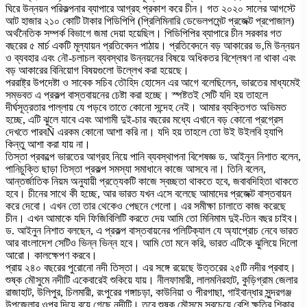
ঘিরে উন্নয়ন পরিকল্পনার ব্যাপারে আগ্রহ প্রকাশ করে চীন। গত ২০২০ সালের আগস্টে
আট হাজার ২১০ কোটি টাকার পিডিপিপি (প্রিলিমিনারি ডেভেলপমেন্ট প্রজেক্ট প্রপোজাল)
অর্থনৈতিক সম্পর্ক বিভাগে জমা দেয়া হয়েছিল। পিডিপিপির ব্যাপারে চীন সরকার গত
বছরের ৫ মার্চ একটি মূল্যায়ন প্রতিবেদন পাঠায়। প্রতিবেদনে বড় আকারের ভ‚মি উন্নয়ন
ও ব্যবহার এবং নৌ-চলাচল ব্যবস্থার উন্নয়নের বিষয়ে অধিকতর বিশ্লেষণ না থাকা এবং
বড় আকারের বিনিয়োগ বিষয়গুলো উল্লেখ করা হয়েছে।
পররাষ্ট্র উপদেষ্টা ও সাবেক সচিব তৌহিদ হোসেন এর আগে বলেছিলেন, ভারতের মাধ্যমেই
সম্ভবত এ প্রকল্প বাস্তবায়নের চেষ্টা করা হচ্ছে। স্পষ্টতই সেটি যদি হয় তাহলে
দীর্ঘসূত্রতার পাল্লায় যে পড়বে তাতে কোনো সন্দেহ নেই। আমার ব্যক্তিগত অভিমত
হচ্ছে, এটি ঝুলে যাবে এবং আগামী দুই-চার বছরের মধ্যে এখানে বড় কোনো প্রগ্রেস
দেখতে পারবÑ এরকম কোনো আশা করি না। যদি হয় তাহলে তো উই উইলবি হ্যাপি
কিন্তু আশা করা যায় না।
তিস্তা প্রকল্পে ভারতের আগ্রহ নিয়ে পানি ব্যবস্থাপনা বিশেষজ্ঞ ড. আইনুন নিশাত বলেন,
পানিচুক্তি ছাড়া তিস্তা প্রকল্প সমস্যা সমাধানে কাজে আসবে না। তিনি বলেন,
আন্তর্জাতিক নিয়ম অনুযায়ী প্রত্যেকটি কাজে স্বচ্ছতা থাকতে হবে, জবাবদিহিতা থাকতে
হবে। চীনের সাথে কী হচ্ছে, আর ভারত যখন এসে বলেছে আমাদের প্রজেক্ট বাস্তবায়ন
করে দেবো। এখন তো তার থেকেও পেছনে গেলো। এর সমীক্ষা চালাতে কাজ করেছে
চীন। এখন আমাকে যদি ফিজিবিলিটি করতে দেয় আমি তো মিনিমাম দুই-তিন বছর চাইব।
ড. আইনুন নিশাত বলছেন, এ প্রকল্প বাস্তবায়নের পলিটিক্যাল যে অ্যাপ্রোচ নেবে ভারত
আর বাংলাদেশ সেটিও ভিন্ন ভিন্ন হবে। আমি তো মনে করি, ভারত এটিকে ঝুলিয়ে দিলো
আরো। কালক্ষেপণ করবে।
প্রায় ২৪০ বছরের পুরোনো নদী তিস্তা। এর সঙ্গে রয়েছে উত্তরের ২৫টি নদীর প্রবাহ।
শুষ্ক মৌসুমে নদীটি একেবারেই শুকিয়ে যায়। নীলফামারী, লালমনিরহাট, কুড়িগ্রাম জেলার
রাজাহাট, উলিপুর, চিলমারী, রংপুরের গঙ্গাচড়া, কাউনিয়া ও পীরগাছা, গাইবান্ধার সুন্দরগঞ্জ
উপজেলার ওপর দিয়ে বয়ে গেছে নদীটি। তবে শুষ্ক মৌসুমে সবচেয়ে বেশি ক্ষতির শিকার