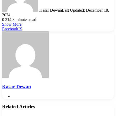
Kasar Dewan
Last Updated: December 18,
2024
0
214
8 minutes read
Show More
LinkedIn
Pinterest
Reddit
WhatsApp
Telegram
Viber
Share
Facebook
X
via
Email
Kasar Dewan
Website
Related Articles