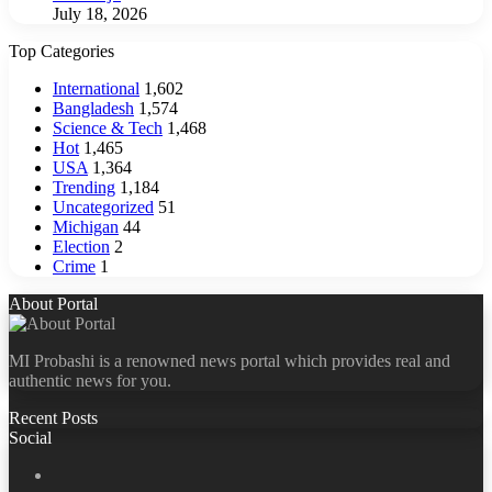
July 18, 2026
Top Categories
International
1,602
Bangladesh
1,574
Science & Tech
1,468
Hot
1,465
USA
1,364
Trending
1,184
Uncategorized
51
Michigan
44
Election
2
Crime
1
About Portal
MI Probashi is a renowned news portal which provides real and
authentic news for you.
Recent Posts
Social
Facebook