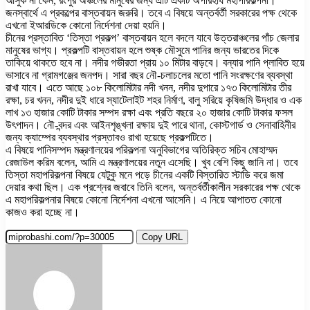
আসুক না কেন, রংপুর অঞ্চলের মানুষের জন্য এটি একটি অপরিহার্য মহাপরিকল্পনা।
জনস্বার্থে এ প্রকল্পের বাস্তবায়ন জরুরি। তবে এ বিষয়ে অন্তর্বর্তী সরকারের পক্ষ থেকে
এখনো ইআরডিকে কোনো নির্দেশনা দেয়া হয়নি।
চীনের প্রস্তাবিত ‘তিস্তা প্রকল্প’ বাস্তবায়ন হলে বদলে যাবে উত্তরাঞ্চলের পাঁচ জেলার
মানুষের ভাগ্য। প্রকল্পটি বাস্তবায়ন হলে শুষ্ক মৌসুমে পানির জন্য ভারতের দিকে
তাকিয়ে থাকতে হবে না। নদীর গভীরতা প্রায় ১০ মিটার বাড়বে। বন্যার পানি প্লাবিত হয়ে
ভাসাবে না গ্রামগঞ্জের জনপদ। সারা বছর নৌ-চলাচলের মতো পানি সংরক্ষণের ব্যবস্থা
রাখা যাবে। এতে আছে ১০৮ কিলোমিটার নদী খনন, নদীর দুপারে ১৭৩ কিলোমিটার তীর
রক্ষা, চর খনন, নদীর দুই ধারে স্যাটেলাইট শহর নির্মাণ, বালু সরিয়ে কৃষিজমি উদ্ধার ও এক
লাখ ১৩ হাজার কোটি টাকার সম্পদ রক্ষা এবং প্রতি বছরে ২০ হাজার কোটি টাকার ফসল
উৎপাদন। নৌ-বন্দর এবং আইনশৃঙ্খলা রক্ষায় দুই পারে থানা, কোস্টগার্ড ও সেনাবাহিনীর
জন্য ক্যাম্পের ব্যবস্থার প্রস্তাবও রাখা হয়েছে প্রকল্পটিতে।
এ বিষয়ে পানিসম্পদ মন্ত্রণালয়ের পরিকল্পনা অনুবিভাগের অতিরিক্ত সচিব মোহাম্মদ
রেজাউল করিম বলেন, আমি এ মন্ত্রণালয়ের নতুন এসেছি। খুব বেশি কিছু জানি না। তবে
তিস্তা মহাপরিকল্পনা বিষয়ে যেটুকু মনে পড়ে চীনের একটি বিস্তারিত স্টাডি করে জমা
দেয়ার কথা ছিল। এক প্রশ্নের জবাবে তিনি বলেন, অন্তর্বর্তীকালীন সরকারের পক্ষ থেকে
এ মহাপরিকল্পনার বিষয়ে কোনো নির্দেশনা এখনো আসেনি। এ নিয়ে আপাতত কোনো
কাজও করা হচ্ছে না।
Copy URL