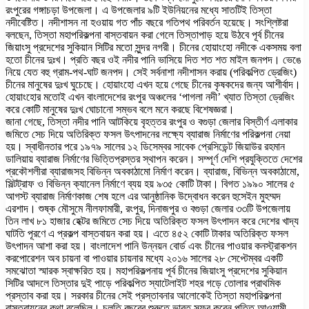
রংপুরের গঙ্গাচড়া উপজেলা। এ উপজেলার ৯টি ইউনিয়নের মধ্যে সাতটিই তিস্তা
নদীবেষ্টিত। নদীশাসন না হওয়ায় গত পাঁচ বছরে গতিপথ পরিবর্তন হয়েছে। সংশ্লিষ্টরা
বলছেন, তিস্তা মহাপরিকল্পনা বাস্তবায়ন করা গেলে তিস্তাপাড় হয়ে উঠবে পূর্ব চীনের
জিয়াংসু প্রদেশের সুকিয়ান সিটির মতো সুন্দর নগরী। চীনের হোয়াংহো নদীকে একসময় বলা
হতো চীনের দুঃখ। প্রতি বছর ওই নদীর পানি ভাসিয়ে দিত শত শত মাইল জনপদ। ভেঙে
নিয়ে যেত বহু গ্রাম-পথ-ঘাট জনপদ। সেই সর্বনাশা নদীশাসন করায় (পরিকল্পিত ড্রেজিং)
চীনের মানুষের দুঃখ ঘুচেছে। হোয়াংহো এখন হয়ে গেছে চীনের কৃষকদের জন্য আশীর্বাদ।
হোয়াংহোর মতোই এখন বাংলাদেশের রংপুর অঞ্চলের ‘পাগলা নদী’ খ্যাত তিস্তা ড্রেজিং
করে কোটি মানুষের দুঃখ ঘোচানো সম্ভব বলে মনে করছে বিশেষজ্ঞরা।
জানা গেছে, তিস্তা নদীর পানি আটকিয়ে বৃহত্তর রংপুর ও বগুড়া জেলার বিস্তীর্ণ এলাকার
জমিতে সেচ দিয়ে অতিরিক্ত ফসল উৎপাদনের লক্ষ্যে ব্যারাজ নির্মাণের পরিকল্পনা নেয়া
হয়। স্বাধীনতার পরে ১৯৭৯ সালের ১২ ডিসেম্বর সাবেক প্রেসিডেন্ট জিয়াউর রহমান
ডালিয়ায় ব্যারাজ নির্মাণের ভিত্তিপ্রস্তর স্থাপন করেন। সম্পূর্ণ দেশি প্রযুক্তিতে দেশের
প্রকৌশলীরা ব্যারাজসহ বিভিন্ন অবকাঠামো নির্মাণ করেন। ব্যারাজ, বিভিন্ন অবকাঠামো,
সিল্টট্রাফ ও বিভিন্ন ক্যানেল নির্মাণে ব্যয় হয় ৯৩৫ কোটি টাকা। বিগত ১৯৯০ সালের ৫
আগস্ট ব্যারাজ নির্মাণকাজ শেষ হলে এর আনুষ্ঠানিক উদ্বোধন করেন হুসেইন মুহম্মদ
এরশাদ। শুষ্ক মৌসুমে নীলফামারী, রংপুর, দিনাজপুর ও বগুড়া জেলার ৩৩টি উপজেলায়
তিন লাখ ৮১ হাজার হেক্টর জমিতে সেচ দিয়ে অতিরিক্ত ফসল উৎপাদন করে দেশের খাদ্য
ঘাটতি পূরণে এ প্রকল্প বাস্তবায়ন করা হয়। এতে ৪৫২ কোটি টাকার অতিরিক্ত ফসল
উৎপাদন আশা করা হয়। বাংলাদেশ পানি উন্নয়ন বোর্ড এবং চীনের পাওয়ার কনস্ট্রাকশন
করপোরেশন অব চায়না বা পাওয়ার চায়নার মধ্যে ২০১৬ সালের ২৮ সেপ্টেম্বর একটি
সমঝোতা স্মারক স্বাক্ষরিত হয়। মহাপরিকল্পনায় পূর্ব চীনের জিয়াংসু প্রদেশের সুকিয়ান
সিটির আদলে তিস্তার দুই পাড়ে পরিকল্পিত স্যাটেলাইট শহর গড়ে তোলার প্রাথমিক
প্রস্তাব করা হয়। সরকার চীনের সেই প্রস্তাবনার আলোকেই তিস্তা মহাপরিকল্পনা
বাস্তবায়নের কথা বলেছিল। চলতি বছরের শুরুতে ভারত সফর করেন পতিত আওয়ামী