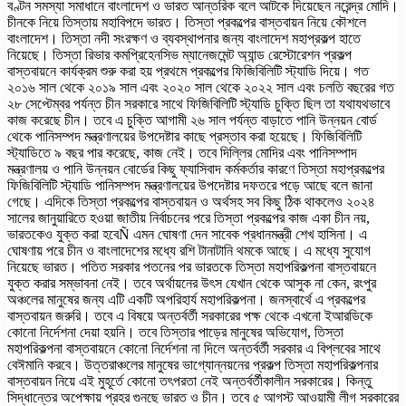
বণ্টন সমস্যা সমাধানে বাংলাদেশ ও ভারত আন্তরিক বলে আটকে দিয়েছেন নরেন্দ্র মোদি।
চীনকে নিয়ে তিস্তায় মহাবিপদে ভারত। তিস্তা প্রকল্পের বাস্তবায়ন নিয়ে কৌশলে
বাংলাদেশ। তিস্তা নদী সংরক্ষণ ও ব্যবস্থাপনার জন্য বাংলাদেশ মহাপ্রকল্প হাতে
নিয়েছে। তিস্তা রিভার কমপ্রিহেনসিভ ম্যানেজমেন্ট অ্যান্ড রেস্টোরেশন প্রকল্প
বাস্তবায়নে কার্যক্রম শুরু করা হয় প্রথমে প্রকল্পের ফিজিবিলিটি স্ট্যাডি দিয়ে। গত
২০১৬ সাল থেকে ২০১৯ সাল এবং ২০২০ সাল থেকে ২০২২ সাল এবং চলতি বছরের গত
২৮ সেপ্টেম্বর পর্যন্ত চীন সরকারে সাথে ফিজিবিলিটি স্ট্যাডি চুক্তি ছিল তা যথাযথভাবে
কাজ করেছে চীন। তবে এ চুক্তি আগামী ২৬ সাল পর্যন্ত বাড়াতে পানি উন্নয়ন বোর্ড
থেকে পানিসম্পদ মন্ত্রণালয়ের উপদেষ্টার কাছে প্রস্তাব করা হয়েছে। ফিজিবিলিটি
স্ট্যাডিতে ৯ বছর পার করেছে, কাজ নেই। তবে দিল্লির মোদির এবং পানিসম্পাদ
মন্ত্রণালয় ও পানি উন্নয়ন বোর্ডের কিছু ফ্যাসিবাদ কর্মকর্তার কারণে তিস্তা মহাপ্রকল্পের
ফিজিবিলিটি স্ট্যাডি পানিসম্পদ মন্ত্রণালয়ের উপদেষ্টার দফতরে পড়ে আছে বলে জানা
গেছে। এদিকে তিস্তা প্রকল্পের বাস্তবায়ন ও অর্থসহ সব কিছু ঠিক থাকলেও ২০২৪
সালের জানুয়ারিতে হওয়া জাতীয় নির্বাচনের পরে তিস্তা প্রকল্পের কাজ একা চীন নয়,
ভারতকেও যুক্ত করা হবেÑ এমন ঘোষণা দেন সাবেক প্রধানমন্ত্রী শেখ হাসিনা। এ
ঘোষণায় পরে চীন ও বাংলাদেশের মধ্যে রশি টানাটানি থমকে আছে। এ মধ্যে সুযোগ
নিয়েছে ভারত। পতিত সরকার পতনের পর ভারতকে তিস্তা মহাপরিকল্পনা বাস্তবায়নে
যুক্ত করার সম্ভাবনা নেই। তবে অর্থায়নের উৎস যেখান থেকে আসুক না কেন, রংপুর
অঞ্চলের মানুষের জন্য এটি একটি অপরিহার্য মহাপরিকল্পনা। জনস্বার্থে এ প্রকল্পের
বাস্তবায়ন জরুরি। তবে এ বিষয়ে অন্তর্বর্তী সরকারের পক্ষ থেকে এখনো ইআরডিকে
কোনো নির্দেশনা দেয়া হয়নি। তবে তিস্তার পাড়ের মানুষের অভিযোগ, তিস্তা
মহাপরিকল্পনা বাস্তবায়নে কোনো নির্দেশনা না দিলে অন্তর্বর্তী সরকার এ বিপ্লবের সাথে
বেঈমানি করবে। উত্তরাঞ্চলের মানুষের ভাগ্যোন্নয়নের প্রকল্প তিস্তা মহাপরিকল্পনার
বাস্তবায়ন নিয়ে এই মুহূর্তে কোনো তৎপরতা নেই অন্তর্বর্তীকালীন সরকারের। কিন্তু
সিদ্ধান্তের অপেক্ষায় প্রহর গুনছে ভারত ও চীন। তবে ৫ আগস্ট আওয়ামী লীগ সরকারের