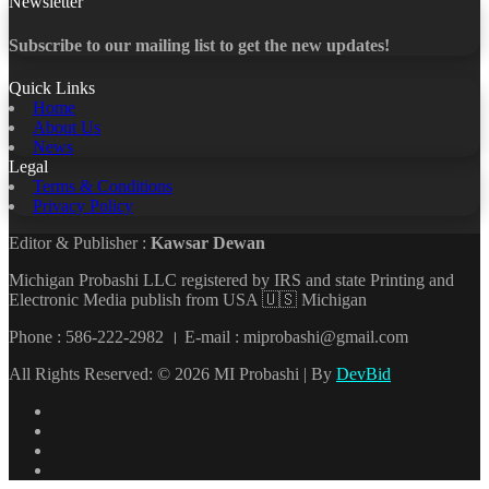
Newsletter
Subscribe to our mailing list to get the new updates!
Quick Links
Home
About Us
News
Legal
Terms & Conditions
Privacy Policy
Editor & Publisher :
Kawsar Dewan
Michigan Probashi LLC registered by IRS and state Printing and
Electronic Media publish from USA 🇺🇸 Michigan
Phone : 586-222-2982 । E-mail : miprobashi@gmail.com
All Rights Reserved: © 2026 MI Probashi | By
DevBid
Facebook
X
LinkedIn
YouTube