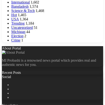
International
1,602
Bangladesh
1,574
Science & Tech
1,468
Hot
1,465
USA
1,364
Trending
1,184
Uncategorized
51
Michigan
44
Election
2
Crime
1
About Portal
MI Probashi is a renowned news portal which provides real and
authentic news for you.
Recent Posts
Social
Facebook
X
LinkedIn
YouTube