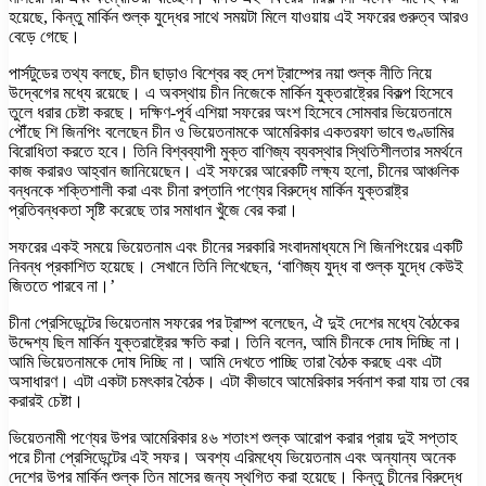
হয়েছে, কিন্তু মার্কিন শুল্ক যুদ্ধের সাথে সময়টা মিলে যাওয়ায় এই সফরের গুরুত্ব আরও
বেড়ে গেছে।
পার্সটুডের তথ্য বলছে, চীন ছাড়াও বিশ্বের বহু দেশ ট্রাম্পের নয়া শুল্ক নীতি নিয়ে
উদ্বেগের মধ্যে রয়েছে। এ অবস্থায় চীন নিজেকে মার্কিন যুক্তরাষ্ট্রের বিকল্প হিসেবে
তুলে ধরার চেষ্টা করছে। দক্ষিণ-পূর্ব এশিয়া সফরের অংশ হিসেবে সোমবার ভিয়েতনামে
পৌঁছে শি জিনপিং বলেছেন চীন ও ভিয়েতনামকে আমেরিকার একতরফা ভাবে গুণ্ডামির
বিরোধিতা করতে হবে। তিনি বিশ্বব্যাপী মুক্ত বাণিজ্য ব্যবস্থার স্থিতিশীলতার সমর্থনে
কাজ করারও আহ্বান জানিয়েছেন। এই সফরের আরেকটি লক্ষ্য হলো, চীনের আঞ্চলিক
বন্ধনকে শক্তিশালী করা এবং চীনা রপ্তানি পণ্যের বিরুদ্ধে মার্কিন যুক্তরাষ্ট্র
প্রতিবন্ধকতা সৃষ্টি করেছে তার সমাধান খুঁজে বের করা।
সফরের একই সময়ে ভিয়েতনাম এবং চীনের সরকারি সংবাদমাধ্যমে শি জিনপিংয়ের একটি
নিবন্ধ প্রকাশিত হয়েছে। সেখানে তিনি লিখেছেন, ‘বাণিজ্য যুদ্ধ বা শুল্ক যুদ্ধে কেউই
জিততে পারবে না।’
চীনা প্রেসিডেন্টের ভিয়েতনাম সফরের পর ট্রাম্প বলেছেন, ঐ দুই দেশের মধ্যে বৈঠকের
উদ্দেশ্য ছিল মার্কিন যুক্তরাষ্ট্রের ক্ষতি করা। তিনি বলেন, আমি চীনকে দোষ দিচ্ছি না।
আমি ভিয়েতনামকে দোষ দিচ্ছি না। আমি দেখতে পাচ্ছি তারা বৈঠক করছে এবং এটা
অসাধারণ। এটা একটা চমৎকার বৈঠক। এটা কীভাবে আমেরিকার সর্বনাশ করা যায় তা বের
করারই চেষ্টা।
ভিয়েতনামী পণ্যের উপর আমেরিকার ৪৬ শতাংশ শুল্ক আরোপ করার প্রায় দুই সপ্তাহ
পরে চীনা প্রেসিডেন্টের এই সফর। অবশ্য এরিমধ্যে ভিয়েতনাম এবং অন্যান্য অনেক
দেশের উপর মার্কিন শুল্ক তিন মাসের জন্য স্থগিত করা হয়েছে। কিন্তু চীনের বিরুদ্ধে