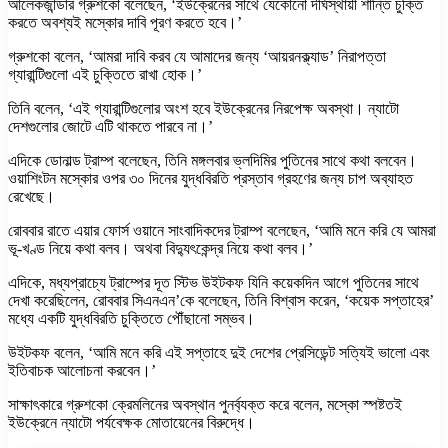
আলেকজান্ডার গ্রুশকো বলেছেন, ‘ইউক্রেনের সাথে যেকোনো দীর্ঘস্থায়ী শান্তি চুক্তি
করতে অবশ্যই মস্কোর দাবি পূরণ করতে হবে।’
গ্রুশকো বলেন, ‘আমরা দাবি করব যে আমাদের জন্য ‘আয়রনক্ল্যাড’ নিরাপত্তা
গ্যারান্টিগুলো এই চুক্তিতে রাখা হোক।’
তিনি বলেন, ‘এই গ্যারান্টিগুলোর অংশ হবে ইউক্রেনের নিরপেক্ষ অবস্থা। ন্যাটো
দেশগুলোর জোটে এটি থাকতে পারবে না।’
এদিকে ডোনাল্ড ট্রাম্প বলেছেন, তিনি মঙ্গলবার ভ্লদিমির পুতিনের সাথে কথা বলবেন।
ওয়াশিংটন মস্কোর ওপর ৩০ দিনের যুদ্ধবিরতি প্রস্তাব গ্রহণের জন্য চাপ অব্যাহত
রেখেছে।
রোববার রাতে এয়ার ফোর্স ওয়ানে সাংবাদিকদের ট্রাম্প বলেছেন, ‘আমি মনে করি যে আমরা
ভূ-খণ্ড নিয়ে কথা বলব। অথবা বিদ্যুৎকেন্দ্র নিয়ে কথা বলব।’
এদিকে, মধ্যপ্রাচ্যে ট্রাম্পের দূত স্টিভ উইটকফ যিনি কয়েকদিন আগে পুতিনের সাথে
দেখা করেছিলেন, রোববার সিএনএন’কে বলেছেন, তিনি বিশ্বাস করেন, ‘কয়েক সপ্তাহের’
মধ্যে একটি যুদ্ধবিরতি চুক্তিতে পৌঁছানো সম্ভব।
উইটকফ বলেন, ‘আমি মনে করি এই সপ্তাহে দুই দেশের প্রেসিডেন্ট সত্যিই ভালো এবং
ইতিবাচক আলোচনা করবেন।’
সাক্ষাৎকারে গ্রুশকো ক্রেমলিনের অবস্থান পুনর্ব্যক্ত করে বলেন, মস্কো স্পষ্টতই
ইউক্রেনে ন্যাটো পর্যবেক্ষক মোতায়েনের বিরুদ্ধে।