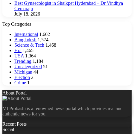
Best Gynaecologist in Shaikpet Hyderabad – Dr Vindhya
Gemaraju
July 18, 2026
Top Categories
International
1,602
Bangladesh
1,574
Science & Tech
1,468
Hot
1,465
USA
1,364
Trending
1,184
Uncategorized
51
Michigan
44
Election
2
Crime
1
About Portal
MI Probashi is a renowned news portal which provides real and
authentic news for you.
Recent Posts
Social