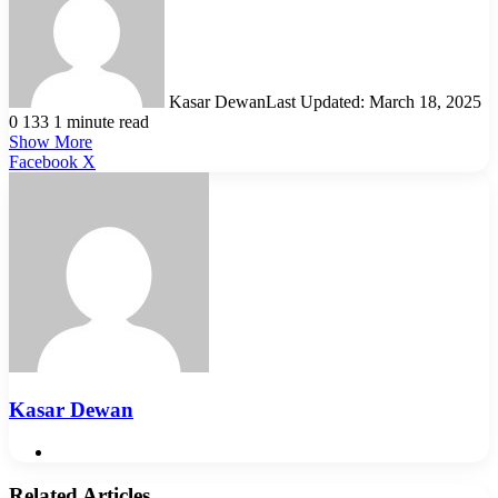
Kasar Dewan
Last Updated: March 18, 2025
0
133
1 minute read
Show More
LinkedIn
Pinterest
Reddit
WhatsApp
Telegram
Viber
Share
Facebook
X
via
Email
Kasar Dewan
Website
Related Articles