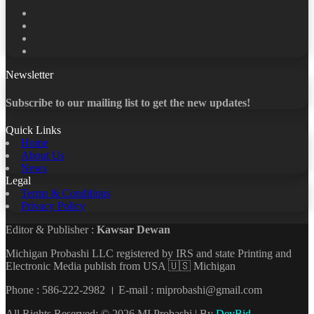
Facebook
X
LinkedIn
YouTube
Newsletter
Subscribe to our mailing list to get the new updates!
Quick Links
Home
About Us
News
Legal
Terms & Conditions
Privacy Policy
Editor & Publisher :
Kawsar Dewan
Michigan Probashi LLC registered by IRS and state Printing and
Electronic Media publish from USA 🇺🇸 Michigan
Phone : 586-222-2982 । E-mail : miprobashi@gmail.com
All Rights Reserved: © 2026 MI Probashi | By
DevBid