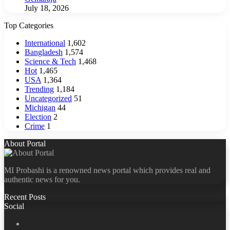
July 18, 2026
Top Categories
International
1,602
Bangladesh
1,574
Science & Tech
1,468
Hot
1,465
USA
1,364
Trending
1,184
Uncategorized
51
Michigan
44
Election
2
Crime
1
About Portal
MI Probashi is a renowned news portal which provides real and
authentic news for you.
Recent Posts
Social
Facebook