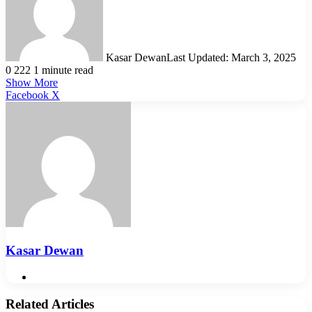
Kasar Dewan
Last Updated: March 3, 2025
0
222
1 minute read
Show More
LinkedIn
Pinterest
Reddit
WhatsApp
Telegram
Viber
Share
Facebook
X
via
Email
Kasar Dewan
Website
Related Articles