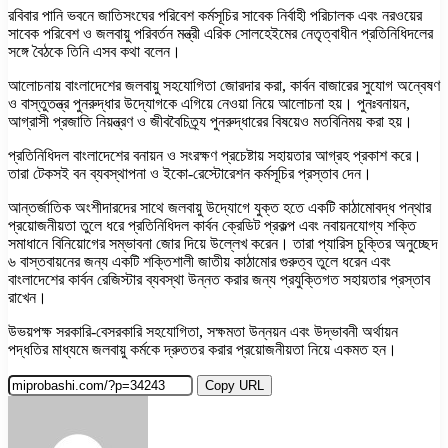
রবিবার পানি ভবনে জাতিসংঘের পরিবেশ কর্মসূচির সাবেক নির্বাহী পরিচালক এবং নরওয়ের
সাবেক পরিবেশ ও জলবায়ু পরিবর্তন মন্ত্রী এরিক সোলহেইমের নেতৃত্বাধীন প্রতিনিধিদলের
সঙ্গে বৈঠকে তিনি এসব কথা বলেন।
আলোচনায় বাংলাদেশের জলবায়ু সহযোগিতা জোরদার করা, কার্বন বাজারের সুযোগ অন্বেষণ
ও বাস্তুতন্ত্র পুনরুদ্ধার উদ্যোগকে এগিয়ে নেওয়া নিয়ে আলোচনা হয়। পুনঃবনায়ন,
আগ্রাসী প্রজাতি নিয়ন্ত্রণ ও জীববৈচিত্র্য পুনরুদ্ধারের বিষয়েও মতবিনিময় করা হয়।
প্রতিনিধিদল বাংলাদেশের বনায়ন ও সংরক্ষণ প্রচেষ্টায় সহায়তার আগ্রহ প্রকাশ করে।
তারা টেকসই বন ব্যবস্থাপনা ও ইকো-রেস্টোরেশন কর্মসূচির প্রস্তাব দেন।
আন্তর্জাতিক অংশীদারদের সাথে জলবায়ু উদ্যোগে যুক্ত হতে একটি কাঠামোবদ্ধ পন্থার
প্রয়োজনীয়তা তুলে ধরে প্রতিনিধিদল কার্বন ক্রেডিট প্রকল্প এবং নবায়নযোগ্য শক্তি
সমাধানে বিনিয়োগের সম্ভাবনা জোর দিয়ে উল্লেখ করেন। তারা প্যারিস চুক্তির অনুচ্ছেদ
৬ বাস্তবায়নের জন্য একটি শক্তিশালী জাতীয় কাঠামোর গুরুত্ব তুলে ধরেন এবং
বাংলাদেশের কার্বন রেজিস্টার ব্যবস্থা উন্নত করার জন্য প্রযুক্তিগত সহায়তার প্রস্তাব
রাখেন।
উভয়পক্ষ সরকারি-বেসরকারি সহযোগিতা, সক্ষমতা উন্নয়ন এবং উদ্ভাবনী অর্থায়ন
পদ্ধতির মাধ্যমে জলবায়ু কর্মকে দ্রুততর করার প্রয়োজনীয়তা নিয়ে একমত হন।
Copy URL