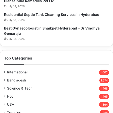
Planet India Remedies Pvt Ltd
July 18, 2026
Residential Septic Tank Cleaning Services in Hyderabad
July 18, 2026
Best Gynaecologist in Shaikpet Hyderabad – Dr Vindhya
Gemaraju
July 18, 2026
Top Categories
International
1,602
Bangladesh
1,574
Science & Tech
1,468
Hot
1,465
USA
1,364
Trending
1,184