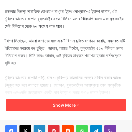
মঙ্গলবার নিজস্ব সামাজিক যোগযোগ মাধ্যম ‘ট্রুথ সোশ্যাল’-এ ট্রাম্প জানান, এই
চুক্তির আওতায় জাপান যুক্তরাষ্ট্রে ৫৫০ বিলিয়ন ডলার বিনিয়োগ করবে এবং যুক্তরাষ্ট্র
সেই বিনিয়োগ থেকে ৯০ শতাংশ লাভ পাবে।
ট্রাম্প লিখেছেন, আমরা জাপানের সঙ্গে একটি বিশাল চুক্তি সম্পন্ন করেছি, সম্ভবত এটি
ইতিহাসের সবচেয়ে বড় চুক্তি। জাপান, আমার নির্দেশে, যুক্তরাষ্ট্রে ৫৫০ বিলিয়ন ডলার
বিনিয়োগ করবে। তিনি আরও জানান, এই চুক্তির মাধ্যমে শত শত হাজার কর্মসংস্থান
সৃষ্টি হবে।
চুক্তির আওতায় জাপানি গাড়ি, চাল ও কৃষিপণ্য আমদানির ক্ষেত্রে মার্কিন বাজার আরও
উন্মুক্ত হবে বলে জানানো হয়েছে। এছাড়াও, যুক্তরাষ্ট্রের আলাস্কায় তরল প্রাকৃতিক
গ্যাস এলএনজি উত্তোলনে একটি যৌথ উদ্যোগ নেয়ার কথাও জানান ট্রাম্প।
Show More
ট্রাম্প বলেন, এটি সবার জন্যই একটি চমৎকার চুক্তি। আগের চুক্তিগুলোর থেকে এটি
একেবারেই ভিন্ন।
LinkedIn
Pinterest
Reddit
WhatsApp
Telegram
Viber
জাপানের প্রধানমন্ত্রী শিগেরু ইশিবা বুধবার জানান, তাঁর সরকার চুক্তির খুঁটিনাটি বিশ্লেষণ