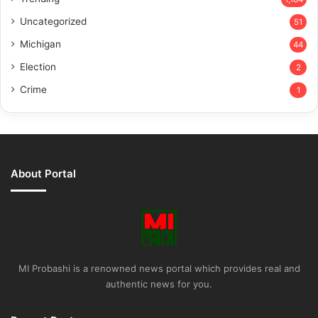
Uncategorized
51
Michigan
44
Election
2
Crime
1
About Portal
MI Probashi is a renowned news portal which provides real and
authentic news for you.