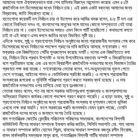
আমাদের সঙ্গে ঐক্যবদ্ধভাবে যারা শেখ হাসিনার বিরুদ্ধে আন্দোলন করেছে এমন ৫২টা
রাজনৈতিক দল ডিসেম্বরের মধ্যে নির্বাচন চায়। এই রকম একটা বক্তব্য আমাদের জন্য
বিব্রতকর, জাতি বিভ্রান্ত হচ্ছে।
হাতেগোনা কয়েকটি দল নির্বাচন চায় না উল্লেখ করে আমির খসরু বলেন, ৪/৫ টি দল এরা
কোনো নিবন্ধিত দলও না, বাংলাদেশের মানুষের সঙ্গে যাদের কোনো সম্পৃক্ততা নেই তারা
নির্বাচন চায় না। ওয়ান ইলেভেনের সময়ও এমন কিংস পার্টি হয়েছিলো। কথাগুলো বলতে
চাই না এই কারণে এসব বললে জাতির মধ্যে বিভক্তি সৃষ্টি হয়।
এদিকে অবাধ, সুষ্ঠু ও গ্রহণযোগ্য নির্বাচন অনুষ্ঠানের জন্য প্রয়োজনীয় সংস্কার শেষ করে
ডিসেম্বরের মধ্যে নির্বাচনের পদক্ষেপ গ্রহণের দাবি জানিয়ে আসছে গণফোরাম। গত
শুক্রবার এক বিজ্ঞপ্তিতে সেটির পুনরুল্লেখ করেছে দলটি। দলের এক বিজ্ঞপ্তিতে বলা
হয়, নির্বাচন নিয়ে প্রধান উপদেষ্টা ও অন্য উপদেষ্টাদের বক্তব্য অস্পষ্ট ও বিভ্রান্তিকর
বলে প্রতীয়মান হচ্ছে এবং এর ফলে ক্রিয়াশীল রাজনৈতিক দলগুলোর মধ্যে বিভাজন তৈরির
প্রবণতা লক্ষ করা যাচ্ছে। গণফোরামের নেতারা বলেন, গণ-অভ্যুত্থানের সুফল পেতে
দেশে গণতন্ত্র, আইনের শাসন ও ভোটাধিকার প্রতিষ্ঠা জরুরি। এ লক্ষ্যে প্রয়োজনীয়
সংস্কারের রূপরেখা ও সুনির্দিষ্ট পরিকল্পনা গ্রহণ করতে সরকার ব্যর্থ হয়েছে। এ দায়
রাজনৈতিক দলগুলোর ওপর চাপিয়ে দেয়া হবে দুঃখজনক।
নেতারা আরও বলেন, গত নয় মাসে সরকার আইনশৃঙ্খলা পুনরুদ্ধার ও জনপ্রশাসনের
অস্থিরতা নিরসনে কার্যকর কোনো পদক্ষেপ গ্রহণ করতে পারেনি। এ ছাড়া অবাধ, সুষ্ঠু ও
গ্রহণযোগ্য নির্বাচন অনুষ্ঠানের জন্য প্রয়োজনীয় সংস্কার বা দৃশ্যমান কোনো ভূমিকা
এখনো লক্ষ করা যায়নি। ফলে সরকারের প্রতি জনসমর্থন যেমন হ্রাস পাচ্ছে, তেমনি
রাজনৈতিক দলের মধ্যে ও জনমনে সংশয় তৈরি হয়েছে।
বাম গণতান্ত্রিক জোটের কেন্দ্রীয় পরিচালনা পরিষদের সমন্বয়ক, বাংলাদেশের বিপ্লবী
কমিউনিস্ট লীগের সাধারণ সম্পাদক ইকবাল কবির জাহিদ, সিপিবি সভাপতি মো. শাহ আলম
ও সাধারণ সম্পাদক রুহিন হোসেন প্রিন্স, বাসদের সাধারণ সম্পাদক বজলুর রশীদ ফিরোজ,
বাসদ মার্কসবাদীর সমন্বয়ক মাসুদ রানা, গণতান্ত্রিক বিপ্লবী পার্টির সাধারণ সম্পাদক