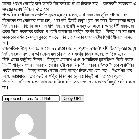
আমরা প্রথম থেকেই বলে আসছি ডিসেম্বরের মধ্যে নির্বাচন চাই। অন্তর্বর্তী সরকারকে এ
সময়ের মধ্যে নির্বাচন দিতে হবে।
গণঅধিকার পরিষদের সভাপতি নুরুল হক নুর বলেন, যারা সরকারের সুবিধা পাচ্ছে এবং
নিজেদের দল গোছাতে সময় চায়, এমন দুই-তিনটি ছাড়া প্রায় সব দলই ডিসেম্বরের মধ্যে
নির্বাচন চায়। বিশেষ করে এনসিপি নির্বাচনবিরোধী অবস্থানে আছে। অন্তর্বর্তী সরকারের
শুরুর দিকে সরকারের কর্মকা-ের প্রতি জনগণের শর্তহীন সমর্থন ছিল। কিন্তু গত নয় মাসে
সরকারের কর্মকা-ে মানুষ বুঝতে পারছে, নির্বাচিত সরকার ছাড়া রাষ্ট্রে স্থিতিশীলতা আসবে
না।
রাজনৈতিক বিশ্লেষক ড. জাহেদ উর রহমান বলেন, প্রধান উপদেষ্টা যদি ডিসেম্বরের মধ্যে
নির্বাচন কোন দল চায় আর কোন দল চায় না তার সংখ্যা হিসাব করেন, তা ঠিক হবে না।
তিনি একটা কাউন্টার দিলেন। কিন্তু বাংলাদেশে এখন গণতান্ত্রিক ট্রানজিশন নির্ভর করছে
তিনটি শক্তির ওপর। সরকার, সেনাবাহিনী এবং বিএনপি। প্রধান উপদেষ্টা তো এনসিপির
প্রতি বায়াসড। কিন্তু তাদের কোনো ভোট আছে? নিবন্ধনই তো নেই। বিএনপির পরে
আছে জামায়াত। তার ভোট বা শক্তি বিনএপির তুলনায় কিছুই না। তাহলে প্রধান
উপদেষ্টা একটি দল বলেন আর অন্য দিকে যদি ১০০ দলও থাকে তাতে কিছুই ম্যাটার করে
না।
Copy URL