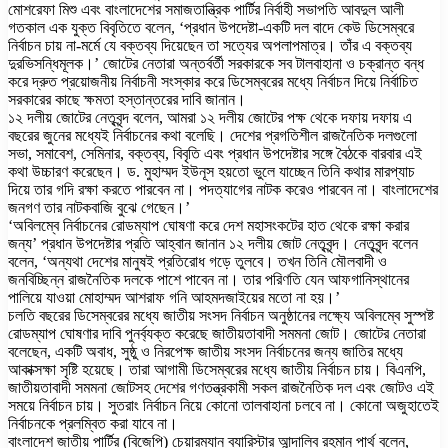
মোশরেফা মিশু এবং বাংলাদেশের সমাজতান্ত্রিক পার্টির নির্বাহী সভাপতি আবদুল আলী
গতকাল এক যুক্ত বিবৃতিতে বলেন, ‘প্রধান উপদেষ্টা-একটি দল বাদে কেউ ডিসেম্বরে
নির্বাচন চায় না-মর্মে যে বক্তব্য দিয়েছেন তা সত্যের অপলাপমাত্র। তাঁর এ বক্তব্য
দুরভিসন্ধিমূলক।’ জোটের নেতারা অন্তর্বর্তী সরকারকে সব টালবাহানা ও চক্রান্ত বন্ধ
করে দ্রুত প্রয়োজনীয় নির্বাচনী সংস্কার করে ডিসেম্বরের মধ্যে নির্বাচন দিয়ে নির্বাচিত
সরকারের কাছে ক্ষমতা হস্তান্তরের দাবি জানান।
১২ দলীয় জোটের নেতৃবৃন্দ বলেন, আমরা ১২ দলীয় জোটের পক্ষ থেকে দফায় দফায় এ
বছরের জুনের মধ্যেই নির্বাচনের কথা বলেছি। দেশের প্রগতিশীল রাজনৈতিক দলগুলো
সভা, সমাবেশ, সেমিনার, বক্তব্য, বিবৃতি এবং প্রধান উপদেষ্টার সঙ্গে বৈঠকে বারবার এই
কথা উচ্চারণ করেছেন। ড. মুহাম্মদ ইউনূস হয়তো ভুলে যাচ্ছেন তিনি কথার মারপ্যাচ
দিয়ে তার গদি রক্ষা করতে পারবেন না। পদত্যাগের নাটক করেও পারবেন না। বাংলাদেশের
জনগণ তার নাটকবাজি বুঝে গেছেন।’
‘অবিলম্বে নির্বাচনের রোডম্যাপ ঘোষণা করে দেশ মহাসংকটের হাত থেকে রক্ষা করার
জন্য’ প্রধান উপদেষ্টার প্রতি আহ্বান জানান ১২ দলীয় জোট নেতৃবৃন্দ। নেতৃবৃন্দ বলেন
বলেন, ‘অন্যথা দেশের মানুষই প্রতিরোধ গড়ে তুলবে। তখন তিনি মৌলবাদী ও
জনবিচ্ছিন্ন রাজনৈতিক দলকে পাশে পাবেন না। তার পরিণতি যেন আফগানিস্থানের
পালিয়ে যাওয়া মোহাম্মদ আশরাফ গনি আহমদজাইয়ের মতো না হয়।’
চলতি বছরের ডিসেম্বরের মধ্যে জাতীয় সংসদ নির্বাচন অনুষ্ঠানের লক্ষ্যে অবিলম্বে সুস্পষ্ট
রোডম্যাপ ঘোষণার দাবি পুনর্ব্যক্ত করেছে জাতীয়তাবাদী সমমনা জোট। জোটের নেতারা
বলেছেন, একটি অবাধ, সুষ্ঠু ও নিরপেক্ষ জাতীয় সংসদ নির্বাচনের জন্য জাতির মধ্যে
আকাক্সক্ষা সৃষ্টি হয়েছে। তারা আগামী ডিসেম্বরের মধ্যে জাতীয় নির্বাচন চায়। বিএনপি,
জাতীয়তাবাদী সমমনা জোটসহ দেশের গণতন্ত্রকামী সকল রাজনৈতিক দল এবং জোটও এই
সময়ে নির্বাচন চায়। সুতরাং নির্বাচন নিয়ে কোনো তালবাহানা চলবে না। কোনো অজুহাতেই
নির্বাচনকে প্রলম্বিত করা যাবে না।
বাংলাদেশ জাতীয় পার্টির (বিজেপি) চেয়ারম্যান ব্যারিস্টার আন্দালিব রহমান পার্থ বলেন,