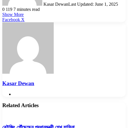
Kasar Dewan
Last Updated: June 1, 2025
0
119
7 minutes read
Show More
LinkedIn
Pinterest
Reddit
WhatsApp
Telegram
Viber
Share
Facebook
X
via
Email
Kasar Dewan
Website
Related Articles
বেইজিং পৌঁছেছেন প্রধানমন্ত্রী শেখ হাসিনা