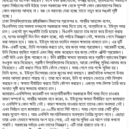
বিনিয়োগের অপেক্ষা করছেন। ফলে যখন রাজনৈতিক, সশস্ত্র বাহিনী, ব্যবসায়ীসহ সর্বমহলে
দ্রুত নির্বাচনের দাবি উঠছে তখন সরকারের পক্ষ থেকে সুস্পষ্ট কোন রোডম্যাপের বিষয়ে
কোন বক্তব্য আসছে না। বরং যে বক্তব্য দেয়া হচ্ছে তাতে নতুন করে সঙ্কট সৃষ্টি
হচ্ছে।
ঢাকা বিশ্ববিদ্যালয়ের রাষ্ট্রবিজ্ঞান বিভাগের প্রফেসর ড. সাব্বীর আহমেদ বলেন,
বিএনপিসহ তার সমমনা দলগুলো সরকারকে সময় দিতে চায় না, অন্যদিকে ড. ইউনূস সময়
চান। এখনেই মূল সঙ্কটটা তৈরি হয়েছে। বিএনপি হয়তো তার মতো করে চিন্তা করছে
যে, দলের ভাবমূর্তি দিন দিন খারাপ হচ্ছে, মাঠ পর্যায়ে নিয়ন্ত্রণ নেই, ক্ষমতায় গেলে নিয়ন্ত্রণ
করা সম্ভব হবে। আর ড. ইউনূস সাহেব যতদিন সম্ভব ক্ষমতায় থাকতে চান। এর দুটি
দিক- একটি হচ্ছে, তিনি সংস্কার করতে চান, যার জন্য সময় প্রয়োজন। আরেকটি হচ্ছে,
উনি নিজের ব্যক্তি স্বার্থে এমন কিছু কাজ করেছেন যার জন্য সেইফ এক্সিট প্রয়োজন।
সেটি উনি এখন খুঁজে পাচ্ছেন না। উনি রাষ্ট্রীয় ক্ষমতা ব্যবহার করে গ্রামীণ ব্যাংকের ট্যাক্স
মওকুফ করে নিয়েছেন, গ্রামীণ বিশ্ববিদ্যালয় নিয়েছেন, আরো বেশকিছু সুবিধা-আদায় করে
নিয়েছেন। এটা করতে গিয়ে উনি ফেঁসে গেছেন। সময় পেলে তার পক্ষে সুবিধা হয়।
তিনি বলেন, ড. ইউনূস ডিসেম্বর থেকে জুনের কথা বলছেন। রাজনৈতিক দলগুলো উনার
কথায় আস্থা রাখতে পারছে না। তারা মনে করেন, উনি যা বলছেন ভেতরে সেটা বিশ্বাস
করছেন না। ক্ষমতা দীর্ঘায়িত করতে তিনি কৌশল করছেন। এজন্য পক্ষ-বিপক্ষ তৈরি করে
সংঘাত সৃষ্টি করে ক্ষমতায় থাকতে চান।
জামায়াত-এনসিপিসহ কয়েকটি দল অন্তর্বর্তীকালীন সরকারকে দীর্ঘ সময় দিতে চাওয়ার
কারণ সম্পর্কে ড. সাব্বীর আহমদ মনে করেন, ড. ইউনূসের ক্ষমতা দীর্ঘায়িত হলে জামায়াত
ও এনসিপি’র কোন ক্ষতি নেই। কারণ ক্ষমতায় যাওয়ার মতো তাদের কোন অবস্থা নেই।
এখন নির্বাচন হলে জামায়াত ১৫-২০টির মতো সিট পাবে। সময় পেলে তারা সেটি বৃদ্ধি
করার সুযোগ পাবে। আর এনসিপি সাংগঠনিকভাবে অবস্থান তৈরির সুযোগ পাবে। এছাড়া
তারা এখন যেভাবে ক্ষমতার অংশ হয়ে গেছে, এই ধরণের সুবিধা এর আগে তারা কখনো
পায়নি। সরকারের সর্বত্র এখন তাদের নিয়ন্ত্রণ। এটি তারা হারাতে চায় না।