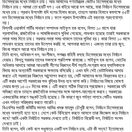
ডিসেম্বরের মধ্যে নির্বাচন চায়। আর আমাদের গণতান্ত্রিক জোটও ডিসেম্বরের মধ্যে
নির্বাচন চায়। আমরা তো ছয়টি দল। এর বাইরে আরো দল আছে, যারা নির্বাচন ডিসেম্বরের
মধ্যে চায়। প্রধান উপদেষ্টা যদি দলের হিসাব করেন, তাহলে আমার হিসাবে কমপক্ষে ৫৫টি
দল ডিসেম্বরের মধ্যে নির্বাচন চায়। ফলে প্রধান উপদেষ্টার এই বক্তব্য গ্রহণযোগ্য
নয়।
বিপ্লবী ওয়ার্কার্স পার্টির সাধারণ সম্পাদক সাইফুল হক বলেন, বিগত ১০ মাসে যারা
প্রশাসনিক, রাজনৈতিক ও সামাজিকভাবে সুবিধা পেয়েছে, লাভবান হয়েছে তারাই সরকারকে
লম্বা সময় দিতে চায়। সরকার লম্বা সময় থাকলে তাদের সুবিধা হয়। কারা বিগত ১০ মাসে
লাভবান হয়েছে তাদের নাম উল্লেখ করছি না, আপনারা জানেন। এজন্য তারা চায় জুন,
কিংবা পারলে আরো পরে নির্বাচন চায়।
তিনি বলেন, অধিকাংশ দল, অংশীজন, সশস্ত্র বাহিনী বলছে ডিসেম্বরের মধ্যে নির্বাচন
দেয়ার। কিন্তু সরকার তাদের সকলকে প্রতিপক্ষ বানাচ্ছে। সাইফুল হক বলেন, ভোটের
অধিকার আদায়ে আমরা আওয়ামী লীগের বিরুদ্ধে দীর্ঘ লড়াই-সংগ্রাম করে ফ্যাসিবাদকে
বিদায় করে অন্তর্বর্তী সরকারকে ক্ষমতায় বসিয়েছি। এখন যদি সেই ভোটাধিকার আদায়
করতে এই সরকারের বিরুদ্ধে আন্দোলন করতে হয়, সেটি আমাদের জন্য বিব্রতকর হবে।
এটি করার আগেই সরকারের শুভ বুদ্ধির উদয় হবে আশা করি। নির্বাচনের বিষয়ে ঘোষণা
দেয়ার জন্য ১৫-২০ দিনের কাজ। এটি করতে সঠিক নিয়তের প্রয়োজন। সরকারের যদি
সদিচ্ছা থাকে তাহলে রাজনৈতিক দলগুলোর সঙ্গে আলাপ-আলোচনা করবে। সরকারের
একগুয়েমির কারণে সঙ্কট তৈরি হয়েছে। কি কারণে জুন পর্যন্ত লাগবে সেটিও সরকার
এখন পর্যন্ত পরিষ্কার করতে পারেনি।
বিএনপির স্থায়ী কমিটির সদস্য আমির খসরু মাহমুদ চৌধুরী বলেন, নির্বাচন ডিসেম্বরের
মধ্যে অবশ্যই হতে হবে। দেশে কেউ বিনিয়োগ করতে আসলে তারা জিজ্ঞেস করে নির্বাচন
কবে? আমি একটা নির্বাচিত সরকার দেখতে চাই। নির্বাচিত বিরোধী দল, নির্বাচিত সংসদ
দেখতে চাই।
তিনি বলেন, যদি কেউ বলে শুধুমাত্র একটি দল নির্বাচন চায়, এটা কী সত্য? ইতোমধ্যে