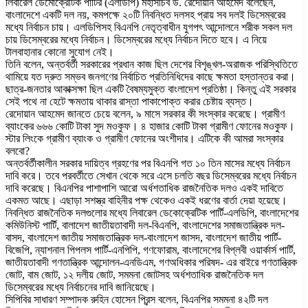
লিবারেল ডেমোক্রেটিক পার্টির (এলডিপি) মহাসচিব ড. রেদোয়ান আহমেদ বলেছেন,
বাংলাদেশে একটি দল নয়, কমপক্ষে ২০টি নিবন্ধিত দলসহ প্রায় সব দলই ডিসেম্বরের
মধ্যে নির্বাচন চায়। এলডিপিসহ বিএনপি নেতৃত্বাধীন যুগপৎ আন্দোলনে শরীক সকল দল
চায় ডিসেম্বরের মধ্যে নির্বাচন। ডিসেম্বরের মধ্যে নির্বাচন দিতে হবে। এ নিয়ে
টালবাহানার কোনো সুযোগ নেই।
তিনি বলেন, অন্তর্বর্তী সরকারের প্রধান কাজ ছিল দেশের বিশৃঙ্খল-অরাজক পরিস্থিতিতে
থামিয়ে যত দ্রুত সম্ভব জনগণের নির্বাচিত প্রতিনিধিদের কাছে ক্ষমতা হস্তান্তর করা।
ছাত্র-জনতার আকাক্সক্ষা ছিল একটি বৈষম্যমুক্ত বাংলাদেশ প্রতিষ্ঠা। কিন্তু এই সরকার
সেই পথে না হেটে ক্ষমতায় থাকার রাস্তা পাকাপোক্ত করার চেষ্টায় ব্যস্ত।
রেদোয়ান আহমেদ জানতে চেয়ে বলেন, ৯ মাসে সরকার কী সংস্কার করেছে। গ্রামীণ
ব্যাংকের ৬৬৬ কোটি টাকা সুদ মওকুফ। ৪ হাজার কোটি টাকা গ্রামীণ ফোনের মওকুফ।
স্টার লিংকে গ্রামীণ ব্যাংক ও গ্রামীণ ফোনের অংশীদার। এটিকে কী আমরা সংস্কার
বলবো?
অন্তর্বর্তীকালীন সরকার দায়িত্ব গ্রহণের পর বিএনপি গত ১০ তিন মাসের মধ্যে নির্বাচন
দাবি করে। তবে পরবর্তীতে সেখান থেকে সরে এসে চলতি বছর ডিসেম্বরের মধ্যে নির্বাচন
দাবি করেছে। বিএনপির পাশাপাশি আরো অর্ধশতাধিক রাজনৈতিক দলও একই দাবিতে
একমত আছে। এছাড়া সশস্ত্র বাহিনীর পক্ষ থেকেও একই ধরণের বার্তা দেয়া হয়েছে।
নিবন্ধিত রাজনৈতিক দলগুলোর মধ্যে লিবারেল ডেকোক্রেটিক পার্টি-এলডিপি, বাংলাদেশের
কমিউনিস্ট পার্টি, বালাদেশ জাতীয়তাবাদী দল-বিএনপি, বাংলাদেশের সমাজতান্ত্রিক দল-
বাসদ, বাংলাদেশ জাতীয় সমাজতান্ত্রিক দল-বাংলাদেশ জাসদ, বাংলাদেশ জাতীয় পার্টি-
বিজেপি, ন্যাশনাল পিপলস পার্টি-এনপিপি, গণফোরাম, বাংলাদেশের বিপ্লবী ওয়ার্কার্স পার্টি,
জাতীয়তাবাদী গণতান্ত্রিক আন্দোলন-এনডিএম, গণঅধিকার পরিষদ- এর বাইরে গণতান্ত্রিক
জোট, বাম জোট, ১২ দলীয় জোট, সমমনা জোটসহ অর্ধশতাধিক রাজনৈতিক দল
ডিসেম্বরের মধ্যে নির্বাচনের দাবি জানিয়েছে।
সিপিবির সাধারণ সম্পাদক রুহিন হোসেন প্রিন্স বলেন, বিএনপির সমমনা ৪২টি দল