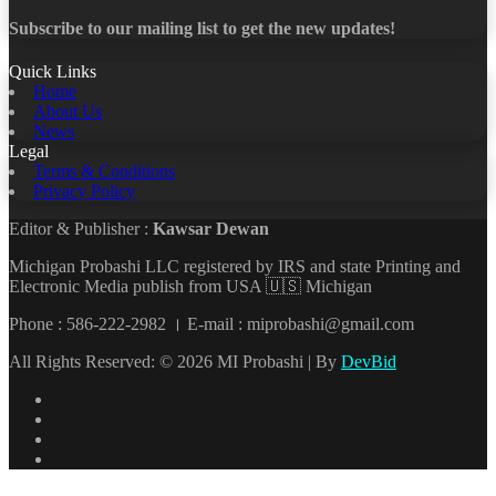
Subscribe to our mailing list to get the new updates!
Quick Links
Home
About Us
News
Legal
Terms & Conditions
Privacy Policy
Editor & Publisher :
Kawsar Dewan
Michigan Probashi LLC registered by IRS and state Printing and
Electronic Media publish from USA 🇺🇸 Michigan
Phone : 586-222-2982 । E-mail : miprobashi@gmail.com
All Rights Reserved: © 2026 MI Probashi | By
DevBid
Facebook
X
LinkedIn
YouTube
Back