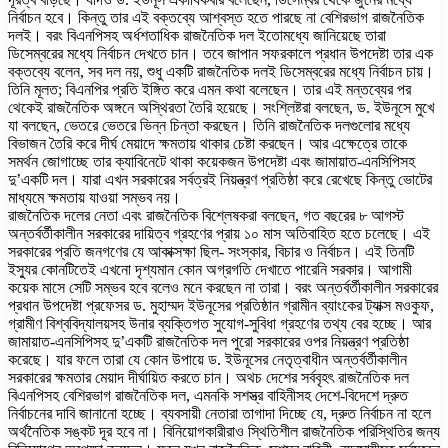
নির্বাচন হবে। কিন্তু তার এই বক্তব্যে আশ্বস্ত হতে পারছে না বেশিরভাগ রাজনৈতিক
দলই। বরং বিএনপিসহ অর্ধশতাধিক রাজনৈতিক দল ইতোমধ্যে জানিয়েছে তারা
ডিসেম্বরের মধ্যে নির্বাচন দেখতে চান। তবে জাপান সফরকালে প্রধান উপদেষ্টা তার এক
বক্তব্যে বলেন, সব দল নয়, শুধু একটি রাজনৈতিক দলই ডিসেম্বরের মধ্যে নির্বাচন চায়।
তিনি মূলত; বিএনপির প্রতি ইঙ্গিত করে এমন কথা বলেছেন। তার এই মন্তব্যের পর
থেকেই রাজনৈতিক অঙ্গনে অস্থিরতা তৈরি হয়েছে। সংশ্লিষ্টরা বলছেন, ড. ইউনূসে মুখে
যা বলছেন, ভেতরে ভেতরে ভিন্ন চিন্তা করছেন। তিনি রাজনৈতিক দলগুলোর মধ্যে
বিভাজন তৈরি করে দীর্ঘ মেয়াদে ক্ষমতায় থাকার চেষ্টা করছেন। আর এক্ষেত্রে তাকে
সমর্থন জোগাচ্ছে তার ক্যাবিনেটে থাকা কয়েকজন উপদেষ্টা এবং জামায়াত-এনসিপিসহ
দু’একটি দল। যারা এখন সরকারের সর্বত্রই নিয়ন্ত্রণ প্রতিষ্ঠা করে রেখেছে কিন্তু ভোটের
মাধ্যমে ক্ষমতায় যাওয়া সম্ভব নয়।
রাজনৈতিক দলের নেতা এবং রাজনৈতিক বিশ্লেষকরা বলছেন, গত বছরের ৮ আগস্ট
অন্তর্বর্তীকালীন সরকারের দায়িত্ব গ্রহণের প্রায় ১০ মাস অতিবাহিত হতে চলেছে। এই
সরকারের প্রতি জনগণের যে আকাক্সক্ষা ছিল- সংস্কার, বিচার ও নির্বাচন। এই তিনটি
ইস্যুর কোনটিতেই এখনো দৃশ্যমান কোন অগ্রগতি দেখাতে পারেনি সরকার। আগামী
কয়েক মাসে সেটি সম্ভব হবে বলেও মনে করছেন না তারা। বরং অন্তর্বর্তীকালীন সরকারের
প্রধান উপদেষ্টা প্রফেসর ড. মুহাম্মদ ইউনূসের প্রতিষ্ঠান গ্রামীন ব্যাংকের ট্যাক্স মওকুফ,
গ্রামীণ বিশ্ববিদ্যালয়সহ উনার ব্যক্তিগত সুযোগ-সুবিধা গ্রহণের তথ্য বের হচ্ছে। আর
জামায়াত-এনসিপিসহ দু’একটি রাজনৈতিক দল পুরো সরকারের ওপর নিয়ন্ত্রণ প্রতিষ্ঠা
করেছে। যার ফলে তারা যে কোন উপায়ে ড. ইউনূসের নেতৃত্বাধীন অন্তর্বর্তীকালীন
সরকারের ক্ষমতার মেয়াদ দীর্ঘায়িত করতে চান। অথচ দেশের সর্ববৃহৎ রাজনৈতিক দল
বিএনপিসহ বেশিরভাগ রাজনৈতিক দল, এমনকি সশস্ত্র বাহিনীসহ দেশে-বিদেশে দ্রুত
নির্বাচনের দাবি জানানো হচ্ছে। ব্যবসায়ী নেতারা তাগাদা দিচ্ছে যে, দ্রুত নির্বাচন না হলে
অর্থনৈতিক সঙ্কট দূর হবে না। বিনিয়োগকারীরাও স্থিতিশীল রাজনৈতিক পরিস্থিতির জন্য