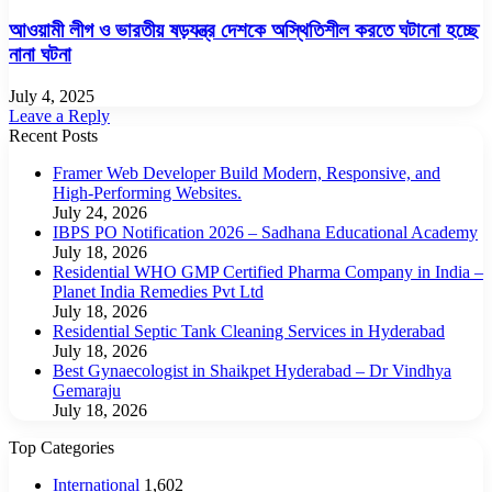
আওয়ামী লীগ ও ভারতীয় ষড়যন্ত্র দেশকে অস্থিতিশীল করতে ঘটানো হচ্ছে
নানা ঘটনা
July 4, 2025
Leave a Reply
Recent Posts
Framer Web Developer Build Modern, Responsive, and
High-Performing Websites.
July 24, 2026
IBPS PO Notification 2026 – Sadhana Educational Academy
July 18, 2026
Residential WHO GMP Certified Pharma Company in India –
Planet India Remedies Pvt Ltd
July 18, 2026
Residential Septic Tank Cleaning Services in Hyderabad
July 18, 2026
Best Gynaecologist in Shaikpet Hyderabad – Dr Vindhya
Gemaraju
July 18, 2026
Top Categories
International
1,602