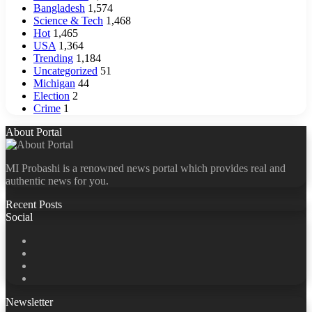
Bangladesh
1,574
Science & Tech
1,468
Hot
1,465
USA
1,364
Trending
1,184
Uncategorized
51
Michigan
44
Election
2
Crime
1
About Portal
MI Probashi is a renowned news portal which provides real and
authentic news for you.
Recent Posts
Social
Facebook
X
LinkedIn
YouTube
Newsletter