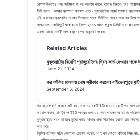
কোম্পানিগুলোর ওপর জরিমানা বা কর আরোপ করবে, তাদের বিরুদ্ধে তার প্রশাসন
তিনি বলেন, ‘আমার প্রশাসন পদক্ষেপ নেবে- যুক্তরাষ্ট্রের স্বার্থ সুরক্ষায় প্রয
এই অবস্থান যুক্তরাষ্ট্র ও তার মিত্রদের মধ্যে ডিজিটাল সেবার ওপর কর নিয়
প্রথম দফা প্রেসিডেন্ট থাকাকালে ট্রাম্প ২০১৯ সালে ফ্রান্স ডিজিটাল সেবার
এরপর আরো সাতটি দেশ ফ্রান্সের পথ অনুসরণ করেছে।
Related Articles
যুক্তরাষ্ট্রে বিদেশি গ্রাজুয়েটদের গ্রিন কার্ড দেওয়ার পক্ষে ট
June 21, 2024
কর ফাঁকির মামলায় দোষ স্বীকার করবেন বাইডেনপুত্র হান্ট
September 6, 2024
গত বছর ফরাসি সরকার এই কর থেকে ৭৮ কোটি ইউরো (৮৮ কোটি ৭০ লাখ ডলার)
আরোপ করবে, যদি ট্রাম্প ইইউ পণ্যের ওপর ২০ শতাংশ শুল্ক আরোপের পরিকল্
যুক্তরাষ্ট্রের সাথে বাণিজ্য চুক্তি করার আশায় থাকা ব্রিটেনও হয়তো তার নিজস্ব
আয় করে।
ব্রিটিশ বাণিজ্য সচিব জোনাথন রেনল্ডস বলেন, ‘এই কর কোনো পবিত্র বিষয় নয়,