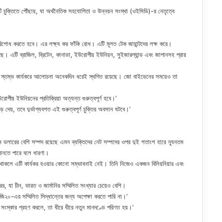
ুক্তিতে পৌঁছায়, যা অর্থনৈতিক সহযোগিতা ও উন্নয়ন সংস্থা (ওইসিডি)-র নেতৃত্বে
শোধ করতে হবে। এর লক্ষ্য কর ফাঁকি রোধ। এটি মূলত টেক জায়ান্টদের লক্ষ করে।
য়েছে। এটি ব্রাজিল, ব্রিটেন, কানাডা, ইউরোপীয় ইউনিয়ন, সুইজারল্যান্ড এবং জাপানসহ প্রায়
, প্রথম স্তম্ভ কার্যকরে আলোচনা অনেকদিন ধরেই স্থগিত রয়েছে। জো বাইডেনের সময়েও তা
রোপীয় ইউনিয়নের প্রতিক্রিয়া অত্যন্ত গুরুত্বপূর্ণ হবে।’
 দেয়, তবে দুর্ভাগ্যবশত এই গুরুত্বপূর্ণ চুক্তির অবসান ঘটবে।’
ডলারের বেশি সম্পদ রয়েছে এমন ব্যক্তিদের নেট সম্পদের ওপর দুই শতাংশ হারে ন্যূনতম
 আনতে পারে বলে ধারণা।
থাকলে এটি কার্যকর হওয়ার কোনো সম্ভাবনাই নেই। তিনি নিজেও একজন বিলিয়নিয়ার এবং
ট্রের, যা চীন, ভারত ও জার্মানির সম্মিলিত সংখ্যার চেয়েও বেশি।
 জি২০-এর সম্মিলিত সিদ্ধান্তের জন্য অপেক্ষা করতে পারি না।’
ংস্কার গ্রহণ করলে, তা ধীরে ধীরে নতুন মানদণ্ডে পরিণত হয়।’