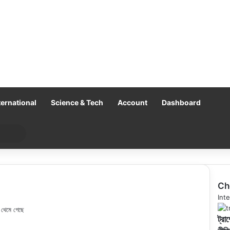
ternational
Science & Tech
Account
Dashboard
Search
for
Ch
Clo
Inte
 থেমে গেছে
ট্রা