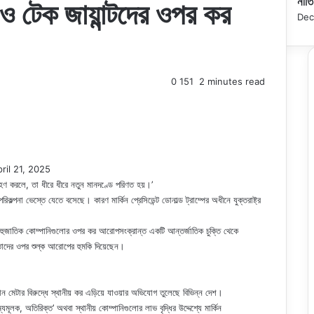
নীত
ও টেক জায়ান্টদের ওপর কর
Dec
0
151
2 minutes read
ril 21, 2025
ণ করলে, তা ধীরে ধীরে নতুন মানদণ্ডে পরিণত হয়।’
িকল্পনা ভেস্তে যেতে বসেছে। কারণ মার্কিন প্রেসিডেন্ট ডোনাল্ড ট্রাম্পের অধীনে যুক্তরাষ্ট্র
কে বহুজাতিক কোম্পানিগুলোর ওপর কর আরোপসংক্রান্ত একটি আন্তর্জাতিক চুক্তি থেকে
, তাদের ওপর শুল্ক আরোপের হুমকি দিয়েছেন।
মেটার বিরুদ্ধে স্থানীয় কর এড়িয়ে যাওয়ার অভিযোগ তুলেছে বিভিন্ন দেশ।
্যমূলক, অতিরিক্ত’ অথবা স্থানীয় কোম্পানিগুলোর লাভ বৃদ্ধির উদ্দেশ্যে মার্কিন