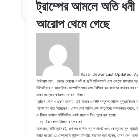
ট্রাম্পের আমলে অতি ধনী 
আরোপ থেমে গেছে
Kasar Dewan
Last Updated: Ap
‘ইতিহাস বলে, একবার কোনো একটি বা দু’টি শক্তিশালী দেশ কোনো সংস্কার গ্রহ
বিলিয়নিয়ার ও বহুজাতিক কোম্পানিগুলোর ওপর বৈশ্বিক কর ব্যবস্থা কার্যকর করার পর
এসব সংস্কার পরিকল্পনাকে বাধা দিচ্ছে।
প্যারিস থেকে এএফপি জানায়, এই রিয়েল এস্টেট ধনকুবের মার্কিন যুক্তরাষ্ট্র
প্রত্যাহার করে নিয়েছেন। যেসব দেশ মার্কিন টেক জায়ান্টদের লক্ষ্যবস্তু করছে
এ বিষয়ে বর্তমান পরিস্থিতির একটি সারাংশ নিচে তুলে ধরা হলো:
– বড় টেক কোম্পানিগুলোর ওপর কর –
আমাজন, মাইক্রোসফট, গুগলের মালিক অ্যালফাবেট এবং ফেসবুকের মূল প্রতিষ্ঠান 
চলতি বছরের ২১ ফেব্রুয়ারি ট্রাম্প হুঁশিয়ারি উচ্চারণ করে বলেন, যেসব দেশ ‘বৈষম