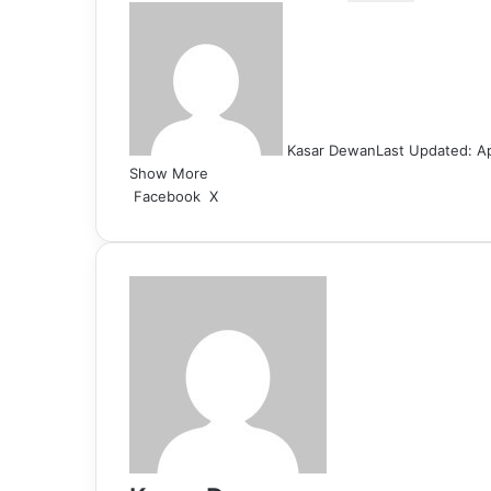
Kasar Dewan
Last Updated: Ap
Show More
LinkedIn
Pinterest
Reddit
WhatsApp
Telegram
Viber
Share
Facebook
X
via
Email