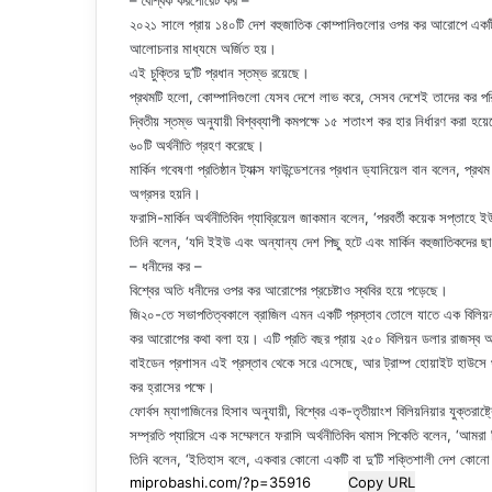
– বৈশ্বিক করপোরেট কর –
২০২১ সালে প্রায় ১৪০টি দেশ বহুজাতিক কোম্পানিগুলোর ওপর কর আরোপে একটি চ
আলোচনার মাধ্যমে অর্জিত হয়।
এই চুক্তির দু’টি প্রধান স্তম্ভ রয়েছে।
প্রথমটি হলো, কোম্পানিগুলো যেসব দেশে লাভ করে, সেসব দেশেই তাদের কর পরি
দ্বিতীয় স্তম্ভ অনুযায়ী বিশ্বব্যাপী কমপক্ষে ১৫ শতাংশ কর হার নির্ধারণ করা হ
৬০টি অর্থনীতি গ্রহণ করেছে।
মার্কিন গবেষণা প্রতিষ্ঠান ট্যাক্স ফাউন্ডেশনের প্রধান ড্যানিয়েল বান বলেন
অগ্রসর হয়নি।
ফরাসি-মার্কিন অর্থনীতিবিদ গ্যাব্রিয়েল জাকমান বলেন, ‘পরবর্তী কয়েক সপ্তাহে ইউ
তিনি বলেন, ‘যদি ইইউ এবং অন্যান্য দেশ পিছু হটে এবং মার্কিন বহুজাতিকদের ছাড়
– ধনীদের কর –
বিশ্বের অতি ধনীদের ওপর কর আরোপের প্রচেষ্টাও স্থবির হয়ে পড়েছে।
জি২০-তে সভাপতিত্বকালে ব্রাজিল এমন একটি প্রস্তাব তোলে যাতে এক বিলিয়ন 
কর আরোপের কথা বলা হয়। এটি প্রতি বছর প্রায় ২৫০ বিলিয়ন ডলার রাজস্ব
বাইডেন প্রশাসন এই প্রস্তাব থেকে সরে এসেছে, আর ট্রাম্প হোয়াইট হাউসে 
কর হ্রাসের পক্ষে।
ফোর্বস ম্যাগাজিনের হিসাব অনুযায়ী, বিশ্বের এক-তৃতীয়াংশ বিলিয়নিয়ার যুক্তরাষ্
সম্প্রতি প্যারিসে এক সম্মেলনে ফরাসি অর্থনীতিবিদ থমাস পিকেতি বলেন, ‘আমরা
তিনি বলেন, ‘ইতিহাস বলে, একবার কোনো একটি বা দু’টি শক্তিশালী দেশ কোনো স
Copy URL