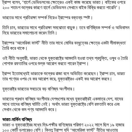
ট্রাম্প বলেন, ‘হার্লে ডেভিডসনের ক্ষেত্রেও একই কাজ করেছে ভারত। বাইকের ওপরে
২০০ শতাংশ শুল্কের কারণে হার্লে ডেভিডসন সেখানে বাইক বিক্রি করতে পারেনি’।
ভারতের সাথে প্রতিরক্ষা সম্পর্ক নিয়েও ট্রাম্পের বক্তব্য স্পষ্ট।
তিনি চান, ভারতের সাথে প্রতিরক্ষা সমঝোতা বাড়ুক। তবে বাণিজ্যিক সম্পর্ক ও অভিবাসন
নিয়ে ভারতের সমালোচনা করেন তিনি।
ট্রাম্পের ‘আমেরিকা ফার্স্ট’ নীতি তার সাথে মোদির বন্ধুত্বের ক্ষেত্রে একটা সীমাবদ্ধতা
তৈরি করে থাকে।
ওই নীতি অনুযায়ী, ভারত থেকে যুক্তরাষ্ট্রে আমদানি হওয়া তথ্য প্রযুক্তি, ওষুধ ও তৈরি
পোশাক রফতানির ওপরে শুল্ক আরোপ করতে পারেন ট্রাম্প।
ট্রাম্প ইতোমধ্যেই ভারতকে শুল্কের রাজা বলে অভিহিত করেছেন। ট্রাম্প চান, ভারত
তার পণ্যের ওপর যে কর আরোপ করে, যুক্তরাষ্ট্রও একই কর আরোপ করবে।
যুক্তরাষ্ট্র ভারতের সবচেয়ে বড় বাণিজ্য অংশীদার।
ভারতের প্রধান বাণিজ্য অংশীদার দেশগুলোর মধ্যে যুক্তরাষ্ট্রই একমাত্র দেশ, যাদের
সাথে তাদের বাণিজ্য ঘাটতি নেই। অর্থাৎ ভারত যুক্তরাষ্ট্রে বেশি রফতানি করে এবং
সেখান থেকে কম পণ্য আমদানি করে।
ভারত-মার্কিন বাণিজ্য
ভারত ও যুক্তরাষ্ট্রের মধ্যে দ্বি-পক্ষীয় বাণিজ্যের পরিমাণ ২০২২ সালে ছিল ১৯ হাজার
১০০ কোটি ডলারেরও বেশি। কিন্তু ট্রাম্প যদি ‘আমেরিকা ফার্স্ট’ নীতির আওতায়