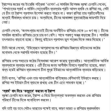
ট্রাম্পের জয়ের পর ইংরেজি পত্রিকা ‘ওপেন’-এ সামরিক বিশেষজ্ঞ ব্রহ্মা চেলানি লেখেন,
‘পাশ্চাত্যের স্বার্থ ও মার্কিন নেতৃত্বাধীন ব্যবস্থার প্রতি আসল হুমকি যে রাশিয়া নয়, সেটা
যে চীন তা ট্রাম্প প্রশাসন উপেক্ষা করতে পারবে না। কারণ রাশিয়া তার প্রতিবেশীদের
মধ্যেই সীমাবদ্ধ থাকতে চায়। অন্যদিকে, চীনের আকাঙ্ক্ষা যুক্তরাষ্ট্রের জায়গাটা নিয়ে
নেয়া।
চেলানি লেখেন, ‘জনসংখ্যার মতোই চীনের অর্থনীতিও রাশিয়ার থেকে ১০ গুণ বড়। চীনের
সামরিক বাজেটও রাশিয়ার চেয়ে চার গুণ বেশি। সাথে পরমাণু অস্ত্র বাড়াচ্ছে চীন। সামরিক
তৎপরতাও বাড়ানো হচ্ছে। কিন্তু বাইডেন প্রশাসন ভুল শত্রুর দিকে নজর দিয়েছে।’
তিনি আরো লেখেন, ‘ইউক্রেনে আগ্রাসনের পর রাশিয়ার বিরুদ্ধে বাইডেনের কঠোর
মনোভাব থেকে সরাসরি লাভবান হয়েছে চীন।’
রাশিয়ার ওপর সবচেয়ে কঠোর নিষেধাজ্ঞা আরোপ করেছে যুক্তরাষ্ট্র। আন্তর্জাতিক আর্থিক
ব্যবস্থাকে ব্যবহার করেছে। এটি চীনের জন্য আশীর্বাদ হিসাবে প্রমাণিত হয়েছে, কারণ
বাধ্য হয়েই রাশিয়ান ব্যাংকগুলো চীনা মুদ্রা ইউয়ানের আন্তর্জাতিক ব্যবহার বাড়িয়েছে।
তিনি বলেন, ‘রাশিয়া এখন তার আন্তর্জাতিক বাণিজ্যের বেশিভাগই ইউয়ানে করছে।
রাশিয়া সব ইউয়ান চীনা ব্যাংকে রাখছে এবং চীন এতে লাভবান হচ্ছে।’
‘স্বার্থ’ বাদ দিয়ে ‘বন্ধুত্ব’ করবেন না ট্রাম্প
ব্রহ্মা চেলানি মনে করেন, ট্রাম্প এ নিয়ে ভিন্নপন্থা অবলম্বন করবেন এবং রাশিয়ার
পরিবর্তে চীনের দিকে মনোনিবেশ করবেন।
যদি তাই হয় তবে সেটাও ভারতের পক্ষেই যাবে, কারণ ভারত ও রাশিয়ার ক্রমবর্ধমান