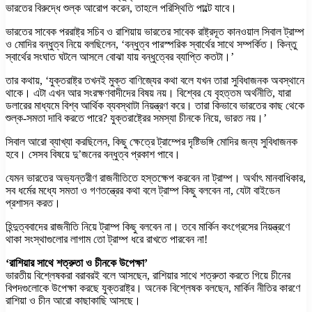
ভারতের বিরুদ্ধে শুল্ক আরোপ করেন, তাহলে পরিস্থিতি পাল্টে যাবে।
ভারতের সাবেক পররাষ্ট্র সচিব ও রাশিয়ায় ভারতের সাবেক রাষ্ট্রদূত কানওয়াল সিবাল ট্রাম্প
ও মোদির বন্ধুত্ব নিয়ে বলছিলেন, ‘বন্ধুত্ব পারস্পরিক স্বার্থের সাথে সম্পর্কিত। কিন্তু
স্বার্থের সংঘাত ঘটলে আসলে বোঝা যায় বন্ধুত্বের ব্যাপ্তি কতটা।’
তার কথায়, ‘যুক্তরাষ্ট্র তখনই মুক্ত বাণিজ্যের কথা বলে যখন তারা সুবিধাজনক অবস্থানে
থাকে। এটা এখন আর সংরক্ষণবাদীদের বিষয় নয়। বিশ্বের যে বৃহত্তম অর্থনীতি, যারা
ডলারের মাধ্যমে বিশ্ব আর্থিক ব্যবস্থাটা নিয়ন্ত্রণ করে। তারা কিভাবে ভারতের কাছ থেকে
শুল্ক-সমতা দাবি করতে পারে? যুক্তরাষ্ট্রের সমস্যা চীনকে নিয়ে, ভারত নয়।’
সিবাল আরো ব্যাখ্যা করছিলেন, কিছু ক্ষেত্রে ট্রাম্পের দৃষ্টিভঙ্গি মোদির জন্য সুবিধাজনক
হবে। সেসব বিষয়ে দু’জনের বন্ধুত্ব প্রকাশ পাবে।
যেমন ভারতের অভ্যন্তরীণ রাজনীতিতে হস্তক্ষেপ করবেন না ট্রাম্প। অর্থাৎ মানবাধিকার,
সব ধর্মের মধ্যে সমতা ও গণতন্ত্রের কথা বলে ট্রাম্প কিছু বলবেন না, যেটা বাইডেন
প্রশাসন করত।
হিন্দুত্ববাদের রাজনীতি নিয়ে ট্রাম্প কিছু বলবেন না। তবে মার্কিন কংগ্রেসের নিয়ন্ত্রণে
থাকা সংস্থাগুলোর লাগাম তো ট্রাম্প ধরে রাখতে পারবেন না!
‘রাশিয়ার সাথে শত্রুতা ও চীনকে উপেক্ষা’
ভারতীয় বিশ্লেষকরা বরাবরই বলে আসছেন, রাশিয়ার সাথে শত্রুতা করতে গিয়ে চীনের
বিপদগুলোকে উপেক্ষা করছে যুক্তরাষ্ট্র। অনেক বিশ্লেষক বলছেন, মার্কিন নীতির কারণে
রাশিয়া ও চীন আরো কাছাকাছি আসছে।