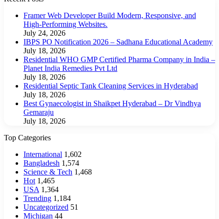
Framer Web Developer Build Modern, Responsive, and
High-Performing Websites.
July 24, 2026
IBPS PO Notification 2026 – Sadhana Educational Academy
July 18, 2026
Residential WHO GMP Certified Pharma Company in India –
Planet India Remedies Pvt Ltd
July 18, 2026
Residential Septic Tank Cleaning Services in Hyderabad
July 18, 2026
Best Gynaecologist in Shaikpet Hyderabad – Dr Vindhya
Gemaraju
July 18, 2026
Top Categories
International
1,602
Bangladesh
1,574
Science & Tech
1,468
Hot
1,465
USA
1,364
Trending
1,184
Uncategorized
51
Michigan
44