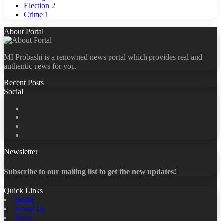
Election
2
Crime
1
About Portal
MI Probashi is a renowned news portal which provides real and
authentic news for you.
Recent Posts
Social
Facebook
X
LinkedIn
YouTube
Newsletter
Subscribe to our mailing list to get the new updates!
Quick Links
Home
About Us
News