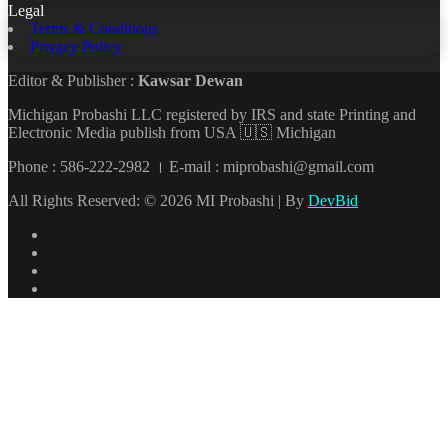
Legal
Terms & Conditions
Privacy Policy
Editor & Publisher :
Kawsar Dewan
Michigan Probashi LLC registered by IRS and state Printing and
Electronic Media publish from USA 🇺🇸 Michigan
Phone : 586-222-2982 । E-mail : miprobashi@gmail.com
All Rights Reserved: © 2026 MI Probashi | By
DevBid
Facebook
X
LinkedIn
YouTube
Back
to
top
button