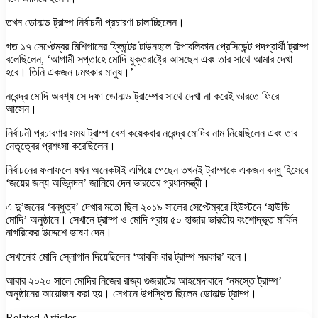
তখন ডোনাল্ড ট্রাম্প নির্বাচনী প্রচারণা চালাচ্ছিলেন।
গত ১৭ সেপ্টেম্বর মিশিগানের ফ্লিন্টের টাউনহলে রিপাবলিকান প্রেসিডেন্ট পদপ্রার্থী ট্রাম্প
বলেছিলেন, ‘আগামী সপ্তাহে মোদি যুক্তরাষ্ট্রে আসছেন এবং তার সাথে আমার দেখা
হবে। তিনি একজন চমৎকার মানুষ।’
নরেন্দ্র মোদি অবশ্য সে দফা ডোনাল্ড ট্রাম্পের সাথে দেখা না করেই ভারতে ফিরে
আসেন।
নির্বাচনী প্রচারণার সময় ট্রাম্প বেশ কয়েকবার নরেন্দ্র মোদির নাম নিয়েছিলেন এবং তার
নেতৃত্বের প্রশংসা করেছিলেন।
নির্বাচনের ফলাফলে যখন অনেকটাই এগিয়ে গেছেন তখনই ট্রাম্পকে একজন বন্ধু হিসেবে
‘জয়ের জন্য অভিনন্দন’ জানিয়ে দেন ভারতের প্রধানমন্ত্রী।
এ দু’জনের ‘বন্ধুত্ব’ দেখার মতো ছিল ২০১৯ সালের সেপ্টেম্বরে হিউস্টনে ‘হাউডি
মোদি’ অনুষ্ঠানে। সেখানে ট্রাম্প ও মোদি প্রায় ৫০ হাজার ভারতীয় বংশোদ্ভূত মার্কিন
নাগরিকের উদ্দেশে ভাষণ দেন।
সেখানেই মোদি স্লোগান দিয়েছিলেন ‘আবকি বার ট্রাম্প সরকার’ বলে।
আবার ২০২০ সালে মোদির নিজের রাজ্য গুজরাটের আহমেদাবাদে ‘নমস্তে ট্রাম্প’
অনুষ্ঠানের আয়োজন করা হয়। সেখানে উপস্থিত ছিলেন ডোনাল্ড ট্রাম্প।
Related Articles