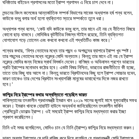
ঘনিষ্ঠতায় বাইডেন প্রশাসনের মতো ট্রাম্প প্রশাসন এ নিয়ে চাপ দেবে না।
লন্ডনের কিংস কলেজের আন্তর্জাতিক সম্পর্ক বিভাগের সাবেক অধ্যাপক হর্ষ পন্থ বলেন,
কাউকে বন্ধু বলার অর্থ হলো ব্যক্তিগত স্তরে সম্পর্কতে তুলে ধরা।
অধ্যাপক পন্থ বলেন, ‘কেউ যদি কাউকে বন্ধু বলে, তার মানে এই নয় যে নীতিগত বিষয়ে
কোনো ছাড় থাকবে। মোদিজির কূটনীতির নিজস্ব স্টাইল রয়েছে, তিনি ব্যক্তিগত
যোগাযোগ গড়ে তোলেন এবং কখনো কখনো এই পদ্ধতিটিও কাজ করে।’
পন্থের কথায়, ‘বিশ্ব নেতাদের মধ্যে তার পছন্দ ও অপছন্দের ব্যাপারে ট্রাম্প খুব স্পষ্ট।
তার পছন্দের নেতাদের মধ্যে নরেন্দ্র মোদি অন্যতম। কিন্তু তার মানে এই নয় যে ট্রাম্প
নরেন্দ্র মোদির জন্য নিজের স্বার্থ বিসর্জন দেবেন। বাণিজ্য ও অভিবাসন প্রশ্নে ভারতের
প্রতি ট্রাম্পের মনোভাব কঠোর হবে। একটা বিষয় নিশ্চিত, ভারতের রাজনীতিতে কী হচ্ছে,
তাতে তার কিছু যায় আসে না। কিন্তু ভারতে খ্রিস্টানদের কিছু হলে ট্রাম্প সোচ্চার হবেন,
কারণ তাকেও তার দেশের খ্রিস্টান সংখ্যাগরিষ্ঠ মানুষের ভাবাবেগের দিকে নজর রাখতে
হবে।’
কাশ্মির নিয়ে ট্রাম্পের কথায় অস্বস্তিতে পড়েছিল ভারত
পাকিস্তানের তৎকালীন প্রধানমন্ত্রী ইমরান খান ২০১৯ সালের জুলাই মাসে যুক্তরাষ্ট্র সফর
করেন। ইমরান খানকে হোয়াইট হাউসে অভ্যর্থনা জানিয়েছিলেন তৎকালীন মার্কিন
প্রেসিডেন্ট ডোনাল্ড ট্রাম্প। ওই সময়েই ট্রাম্প কাশ্মির নিয়ে মধ্যস্থতা করার ইচ্ছা
প্রকাশ করেছিলেন।
তিনি ওই সময় বলেছিলেন, মোদিও চান যে তিনি (ট্রাম্প) কাশ্মির নিয়ে মধ্যস্থতা করুন।
ভারত অবশ্য ট্রাম্পের সে দাবি খারিজ করে দিয়ে বলেছিল যে প্রধানমন্ত্রী মোদি ট্রাম্পকে