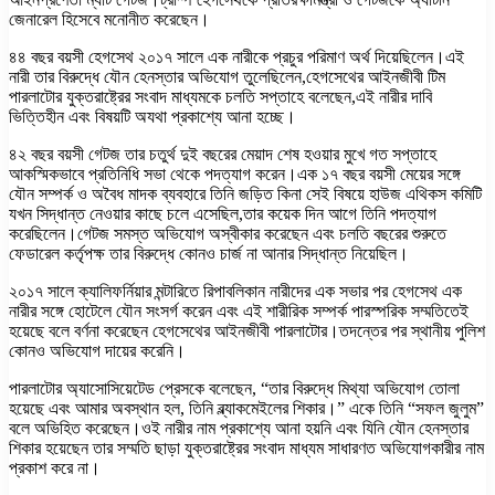
জেনারেল হিসেবে মনোনীত করেছেন।
৪৪ বছর বয়সী হেগসেথ ২০১৭ সালে এক নারীকে প্রচুর পরিমাণ অর্থ দিয়েছিলেন।এই
নারী তার বিরুদ্ধে যৌন হেনস্তার অভিযোগ তুলেছিলেন,হেগসেথের আইনজীবী টিম
পারলাটোর যুক্তরাষ্ট্রের সংবাদ মাধ্যমকে চলতি সপ্তাহে বলেছেন,এই নারীর দাবি
ভিত্তিহীন এবং বিষয়টি অযথা প্রকাশ্যে আনা হচ্ছে।
৪২ বছর বয়সী গেটজ তার চতুর্থ দুই বছরের মেয়াদ শেষ হওয়ার মুখে গত সপ্তাহে
আকস্মিকভাবে প্রতিনিধি সভা থেকে পদত্যাগ করেন।এক ১৭ বছর বয়সী মেয়ের সঙ্গে
যৌন সম্পর্ক ও অবৈধ মাদক ব্যবহারে তিনি জড়িত কিনা সেই বিষয়ে হাউজ এথিকস কমিটি
যখন সিদ্ধান্ত নেওয়ার কাছে চলে এসেছিল,তার কয়েক দিন আগে তিনি পদত্যাগ
করেছিলেন।গেটজ সমস্ত অভিযোগ অস্বীকার করেছেন এবং চলতি বছরের শুরুতে
ফেডারেল কর্তৃপক্ষ তার বিরুদ্ধে কোনও চার্জ না আনার সিদ্ধান্ত নিয়েছিল।
২০১৭ সালে ক্যালিফর্নিয়ার মন্টারিতে রিপাবলিকান নারীদের এক সভার পর হেগসেথ এক
নারীর সঙ্গে হোটেলে যৌন সংসর্গ করেন এবং এই শারীরিক সম্পর্ক পারস্পরিক সম্মতিতেই
হয়েছে বলে বর্ণনা করেছেন হেগসেথের আইনজীবী পারলাটোর।তদন্তের পর স্থানীয় পুলিশ
কোনও অভিযোগ দায়ের করেনি।
পারলাটোর অ্যাসোসিয়েটেড প্রেসকে বলেছেন, “তার বিরুদ্ধে মিথ্যা অভিযোগ তোলা
হয়েছে এবং আমার অবস্থান হল, তিনি ব্ল্যাকমেইলের শিকার।” একে তিনি “সফল জুলুম”
বলে অভিহিত করেছেন।ওই নারীর নাম প্রকাশ্যে আনা হয়নি এবং যিনি যৌন হেনস্তার
শিকার হয়েছেন তার সম্মতি ছাড়া যুক্তরাষ্ট্রের সংবাদ মাধ্যম সাধারণত অভিযোগকারীর নাম
প্রকাশ করে না।