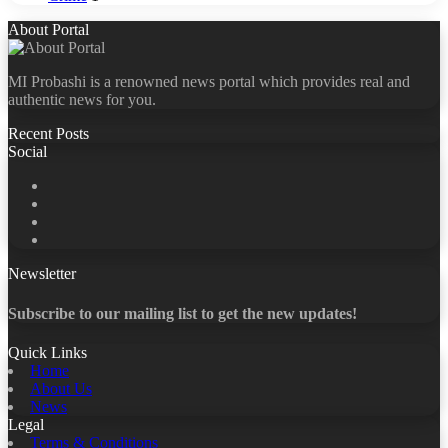
About Portal
MI Probashi is a renowned news portal which provides real and
authentic news for you.
Recent Posts
Social
Facebook
X
LinkedIn
YouTube
Newsletter
Subscribe to our mailing list to get the new updates!
Quick Links
Home
About Us
News
Legal
Terms & Conditions