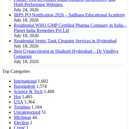
High-Performing Websites.
July 24, 2026
IBPS PO Notification 2026 – Sadhana Educational Academy
July 18, 2026
Residential WHO GMP Certified Pharma Company in India –
Planet India Remedies Pvt Ltd
July 18, 2026
Residential Septic Tank Cleaning Services in Hyderabad
July 18, 2026
Best Gynaecologist in Shaikpet Hyderabad – Dr Vindhya
Gemaraju
July 18, 2026
Top Categories
International
1,602
Bangladesh
1,574
Science & Tech
1,468
Hot
1,465
USA
1,364
Trending
1,184
Uncategorized
51
Michigan
44
Election
2
Crime
1