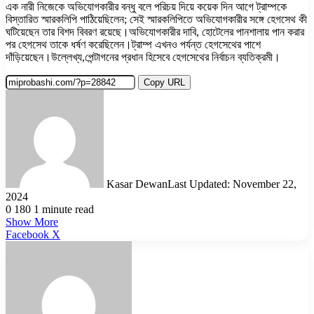
এক নারী নিজেকে অভিযোগকারীর বন্ধু বলে পরিচয় দিয়ে কয়েক দিন আগে ট্রাম্পকে
বিস্তারিত স্মারকলিপি পাঠিয়েছিলেন; সেই স্মারকলিপিতে অভিযোগকারীর সঙ্গে হেগসেথ কী
ঘটিয়েছেন তার বিশদ বিবরণ রয়েছে।অভিযোগকারীর দাবি, হোটেলের পানশালায় পান করার
পর হেগসেথ তাকে ধর্ষণ করেছিলেন।ট্রাম্প এখনও পর্যন্ত হেগসেথের পাশে
দাঁড়িয়েছেন।উল্লেখ্য,পেন্টাগনের প্রধান হিসেবে হেগসেথের নির্বাচন ব্যতিক্রমী।
Copy URL
Kasar Dewan
Last Updated: November 22,
2024
0
180
1 minute read
Show More
LinkedIn
Pinterest
Reddit
WhatsApp
Telegram
Viber
Share
Facebook
X
via
Email