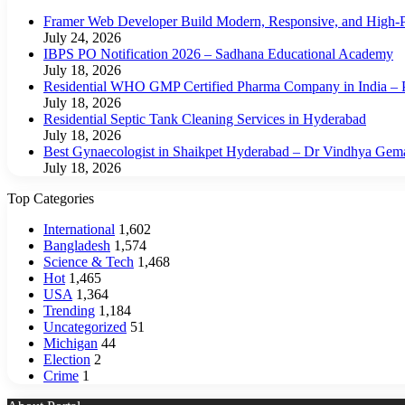
Framer Web Developer Build Modern, Responsive, and High-P
July 24, 2026
IBPS PO Notification 2026 – Sadhana Educational Academy
July 18, 2026
Residential WHO GMP Certified Pharma Company in India – P
July 18, 2026
Residential Septic Tank Cleaning Services in Hyderabad
July 18, 2026
Best Gynaecologist in Shaikpet Hyderabad – Dr Vindhya Gem
July 18, 2026
Top Categories
International
1,602
Bangladesh
1,574
Science & Tech
1,468
Hot
1,465
USA
1,364
Trending
1,184
Uncategorized
51
Michigan
44
Election
2
Crime
1