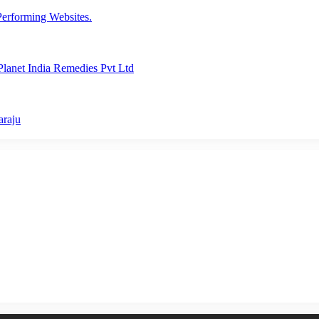
erforming Websites.
lanet India Remedies Pvt Ltd
araju