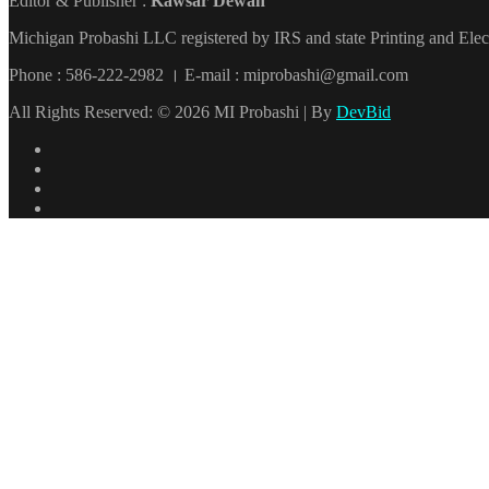
Editor & Publisher :
Kawsar Dewan
Michigan Probashi LLC registered by IRS and state Printing and El
Phone : 586-222-2982 । E-mail : miprobashi@gmail.com
All Rights Reserved: © 2026 MI Probashi | By
DevBid
Facebook
X
LinkedIn
YouTube
Back
to
top
button