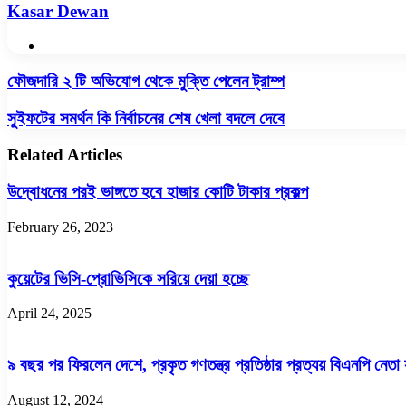
Kasar Dewan
Website
ফৌজদারি
ফৌজদারি ২ টি অভিযোগ থেকে মুক্তি পেলেন ট্রাম্প
২
টি
সুইফটের
সুইফটের সমর্থন কি নির্বাচনের শেষ খেলা বদলে দেবে
অভিযোগ
সমর্থন
থেকে
কি
Related Articles
মুক্তি
নির্বাচনের
পেলেন
শেষ
উদ্বোধনের পরই ভাঙ্গতে হবে হাজার কোটি টাকার প্রকল্প
ট্রাম্প
খেলা
বদলে
February 26, 2023
দেবে
কুয়েটের ভিসি-প্রোভিসিকে সরিয়ে দেয়া হচ্ছে
April 24, 2025
৯ বছর পর ফিরলেন দেশে, প্রকৃত গণতন্ত্র প্রতিষ্ঠার প্রত্যয় বিএনপি নেত
August 12, 2024