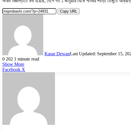
সংবাদ বিজ্ঞপ্তিতে বলা হয়েছে, দেশে গত ১ জানুয়ারি থেকে শনিবার পর্যন্ত ডেঙ্গুতে 
Copy URL
Kasar Dewan
Last Updated: September 15, 20
0
202
1 minute read
Show More
LinkedIn
Pinterest
Reddit
WhatsApp
Telegram
Viber
Share
Facebook
X
via
Email