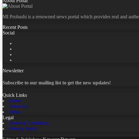
About Portal
MI Probashi is a renowned news portal which provides real and authe
Recent Posts
Social
Facebook
X
LinkedIn
YouTube
Newsletter
Subscribe to our mailing list to get the new updates!
Quick Links
Home
About Us
News
Legal
Terms & Conditions
Privacy Policy