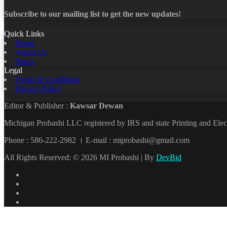
Subscribe to our mailing list to get the new updates!
Quick Links
Home
About Us
News
Legal
Terms & Conditions
Privacy Policy
Editor & Publisher :
Kawsar Dewan
Michigan Probashi LLC registered by IRS and state Printing and El
Phone : 586-222-2982 । E-mail : miprobashi@gmail.com
All Rights Reserved: © 2026 MI Probashi | By
DevBid
Facebook
X
LinkedIn
YouTube
Back