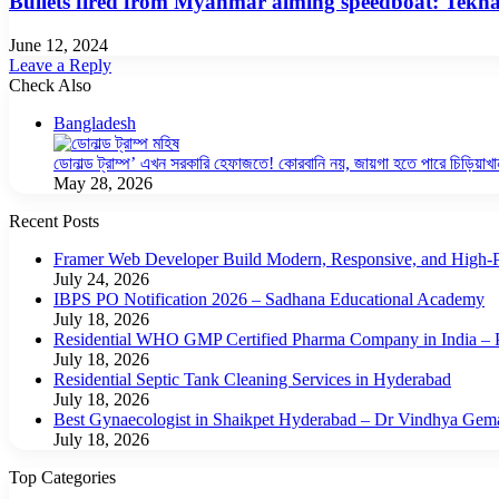
Bullets fired from Myanmar aiming speedboat: Teknaf
June 12, 2024
Leave a Reply
Check Also
Close
Bangladesh
ডোনাল্ড ট্রাম্প’ এখন সরকারি হেফাজতে! কোরবানি নয়, জায়গা হতে পারে চিড়িয়াখা
May 28, 2026
Recent Posts
Framer Web Developer Build Modern, Responsive, and High-P
July 24, 2026
IBPS PO Notification 2026 – Sadhana Educational Academy
July 18, 2026
Residential WHO GMP Certified Pharma Company in India – P
July 18, 2026
Residential Septic Tank Cleaning Services in Hyderabad
July 18, 2026
Best Gynaecologist in Shaikpet Hyderabad – Dr Vindhya Gem
July 18, 2026
Top Categories