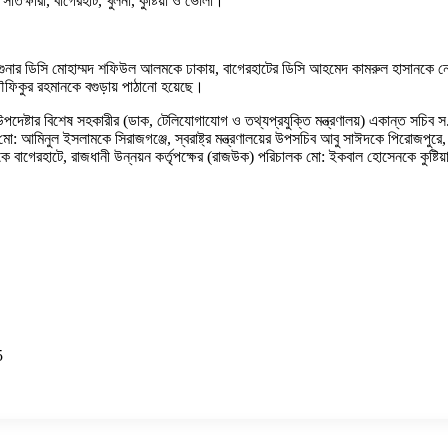
 সাতক্ষীরা, বাগেরহাট, খুলনা, কুষ্টিয়া ও ভোলা।
নার ডিসি মোহাম্মদ শফিউল আলমকে ঢাকায়, বাগেরহাটের ডিসি আহমেদ কামরুল হাসানকে নোয়
ৌফিকুর রহমানকে বগুড়ায় পাঠানো হয়েছে।
দেষ্টার বিশেষ সহকারীর (ডাক, টেলিযোগাযোগ ও তথ্যপ্রযুক্তি মন্ত্রণালয়) একান্ত সচিব স. ম. 
মো: আমিনুল ইসলামকে সিরাজগঞ্জে, স্বরাষ্ট্র মন্ত্রণালয়ের উপসচিব আবু সাঈদকে পিরোজপুর
াগেরহাটে, রাজধানী উন্নয়ন কর্তৃপক্ষের (রাজউক) পরিচালক মো: ইকবাল হোসেনকে কুষ্টিয়ায
5