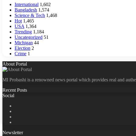
International
1,602
Bangladesh
1,574
Science & Tech
1,468
Hot
1,465
USA
1,364
Trending
1,184
Uncategorized
51
Michigan
44
Election
2
Crime
1
About Portal
MI Probashi is a renowned news portal which provides real and authe
Recent Posts
Social
Facebook
X
LinkedIn
YouTube
Newsletter