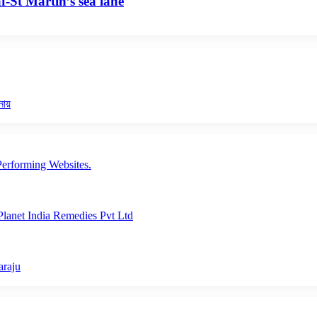
-St Martin’s sea lane
নায়
erforming Websites.
lanet India Remedies Pvt Ltd
araju