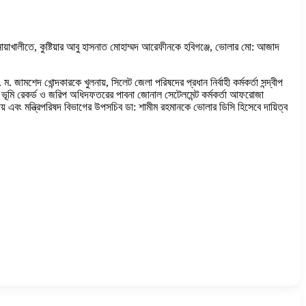
াখালীতে, কুষ্টিয়ার আবু হাসনাত মোহাম্মদ আরেফীনকে হবিগঞ্জে, ভোলার মো: আজাদ
জামশেদ খোন্দকারকে খুলনায়, সিলেট জেলা পরিষদের প্রধান নির্বাহী কর্মকর্তা সন্দ্বীপ
ে, ভূমি রেকর্ড ও জরিপ অধিদফতরের পাবনা জোনাল সেটেলমেন্ট কর্মকর্তা আফরোজা
় এবং মন্ত্রিপরিষদ বিভাগের উপসচিব ডা: শামীম রহমানকে ভোলার ডিসি হিসেবে দায়িত্ব