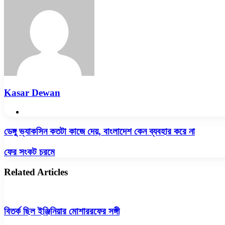
Kasar Dewan
Website
ডেঙ্গু
ডেঙ্গু ভ্যাকসিন কতটা কাজে দেয়, বাংলাদেশ কেন ব্যবহার করে না
ভ্যাকসিন
কতটা
ফের
ফের সংকট চরমে
কাজে
সংকট
দেয়,
চরমে
Related Articles
বাংলাদেশ
কেন
ব্যবহার
করে
বিতর্ক ছিল ইঞ্জিনিয়ার মোশাররফের সঙ্গী
না