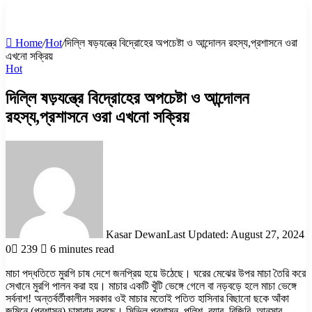
for
Home
/
Hot
/
দিল্লি ষড়যন্ত্রে বিদ্রোহের অপচেষ্টা ও আন্দোলন রহস্য,প্রশাসনে ওরা
এখনো সক্রিয়
Hot
দিল্লি ষড়যন্ত্রে বিদ্রোহের অপচেষ্টা ও আন্দোলন
রহস্য,প্রশাসনে ওরা এখনো সক্রিয়
Kasar Dewan
Last Updated: August 27, 2024
0
239
6 minutes read
মাচা পদ্ধতিতে মুরগি চাষ দেশে জনপ্রিয় হয়ে উঠেছে। ঘরের মেঝের উপর মাচা তৈরি করে
সেখানে মুরগি পালন করা হয়। মাচার একটি খুঁটি ভেঙ্গে গেলে বা নড়বড়ে হলে মাচা ভেঙ্গে
সর্বনাশ! অন্তর্বর্তীকালীন সরকার ওই মাচার মতোই পতিত হাসিনার বিছানো ছকে আঁকা
জমিনে (প্রশাসন) চাষাবাদ করছে। সিভিল প্রশাসন, পুলিশ, র‌্যাব, বিজিবি, আনসার,