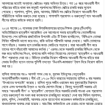
আনসারের মতোই অন্যান্য সেক্টরেও প্রায় অভিন্ন চিত্র। গত ১৫ বছর আওয়ামী লীগ
পরিচয়ের বাইরে থাকা কম মানুষই প্রশাসনের বিভিন্ন সেক্টরে চাকরি করার সুযোগ
পেয়েছে। প্রশাসন, পুলিশ, র‌্যাব, আনসার, বিজিবি সব সেক্টরে নিয়োগে আওয়ামী লীগ
পরিচিতিকে অধিক গুরুত্ব দেয়া হয়েছে। পাশাপাশি প্রমোশন ও গুরুত্বপূর্ণ পদে আওয়ামী
লীগের বাইরে কাউকে বসানো হয়নি।
২০১৪ সালের ১২ নভেম্বর ঢাকা বিশ্ববিদ্যালয়ের ছাত্র-শিক্ষক কেন্দ্র (টিএসসি)
অডিটোরিয়ামে ছাত্রলীগ আয়োজিত এক আলোচনা সভায় ছাত্রলীগের নেতাকর্মীদের
উদ্দেশ্যে শেখ হাসিনার রাজনৈতিক উপদেষ্টা এইচ টি ইমাম বলেছিলেন, ‘বিসিএসে তোমরা
লিখিত পরীক্ষাটা ভালো করে দাও, বাকি ভাইভা পরীক্ষাটা আমরা দেখবো। আমি তোমাদের
পাশে দাঁড়াব। দরকার হলে চাকরির জন্য কোচিংয়ে পড়াবো। যারা আওয়ামী লীগ করে
তাদের পাশে দাঁড়ানোটা আমাদের কর্তব্য।’ এরপর থেকে সরকারি চাকরির বিসিএস থেকে
শুরু করে অফিসের পিওন, বাগানের মালি পর্যন্ত নিয়োগের যোগ্যতা ‘ছাত্রলীগ ও আওয়ামী
লীগ’ প্রাধান্য দেয়া হয়। বিভিন্ন চাকরির নিয়োগ পরীক্ষায় আওয়ামী লীগের বাইরে যারা
মেধায় উন্নীত হতেন তাদের পুলিশী তদন্তে ‘বিএনপি-জামায়াত’ ট্যাগ দিয়ে নিয়োগ বাতিল
করা হয়।
হাসিনা পালানোর পর ৮ আগস্ট শপথ নেয় ড. মুহম্মদ ইউনূসের নেতৃত্বাধীন
অন্তর্বর্তীকালীন সরকার। দীর্ঘ এই ১৭-১৮ দিনে ভারতের সহায়তায় হাসিনা ৬ বার সরকার
‘উৎখাতের অপচেষ্টা’ করেছে। হাসিনা পুত্র সজীব ওয়াজেদ জয় যুক্তরাষ্ট্রে নিরাপদে
থেকে এসব অপকর্মের ইন্ধন ও অর্থের জোগান দিচ্ছে। কিন্তু অন্তর্বর্তী সরকার এই
সময়ে ‘আওয়ামী লীগ’ ও ‘ছাত্রলীগ’ যোগ্যতা দিয়ে সরকারি চাকরি পাওয়া এবং প্রমোশন
পেয়ে গুরুত্বপূর্ণ পদ দখল করা কতজনকে চাকরিচ্যুত করেছে? দেখা যায় সিভিল প্রশাসন,
র‌্যাব, পুলিশ, সেনাবাহিনী, আনসার থেকে হাতেগোনা কয়েকজন কর্মকর্তাকে চাকরিচ্যুত,
বাধ্যতামূলক অবসর দেয়া হয়েছে। আর কিছু কর্মকর্তাকে এক চেয়ার থেকে আরেক চেয়ারে