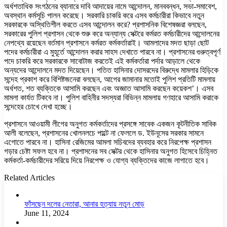
অর্ধশতাধিক সংগঠনের ব্যানারে দাবি আদায়ের নামে আন্দোলন, মানববন্ধন, সভা-সমাবেশ,
অবস্থান কর্মসূচি পালন করেছে। সরকারি চাকরি করে এসব কর্মচারীরা কিভাবে নতুন
সরকারকে অস্থিতিশীল করতে এসব আন্দোলন করে? প্রশাসনিক বিশেষজ্ঞরা বলছেন,
সরকারের পুলিশ প্রশাসন থেকে শুরু করে অন্যান্য সেক্টরে কর্মরত কর্মচারীদের আন্দোলনের
নেপথ্যে রয়েছেন বর্তমান প্রশাসনে কর্মরত কর্মকর্তারাই। আমলাদের মদত ছাড়া ছোট
পদের কর্মচারীরা এ মুহূর্তে আন্দোলন করার সাহস দেখাতে পারবে না। প্রশাসনের গুরুত্বপূর্ণ
পদে চাকরি করে সরকারকে সাবোটাজ করতেই এই কর্মকর্তারা পর্দার আড়ালে থেকে
অন্যদের আন্দোলনে মদত দিয়েছেন। পতিত হাসিনার দোসরদের বিরুদ্ধে মামলার হিড়িকে
সন্দেহ প্রকাশ করে বিশিষ্টজনেরা বলছেন, আগের জামানার মতোই পুলিশ প্রতিটি মামলায়
অর্ধশত, শত ব্যক্তিকে আসামি করছেন এবং অজ্ঞাত আসামি করছেন কয়েকশ’। এসব
মামলা কার্যত টিকবে না। পুলিশ বাহিনীর সদস্যরা বিভিন্ন মামলায় গণহারে আসামি করাকে
সন্দেহের চোখে দেখা হচ্ছে।
প্রশাসনে আওয়ামী লীগের অনুগত কর্মকর্তাদের প্রসঙ্গে সাবেক একজন কূটনীতিক সাবিক
আলী বলেছেন, প্রশাসনের খোলনলচে পাল্টে না ফেললে ড. ইউনূসের সরকার সামনে
এগোতে পারবে না। হাসিনা রেজিমের আমলা সচিবদের ব্যবহার করে নিরপেক্ষ প্রশাসন
গড়ার চেষ্টা সফল হবে না। প্রশাসনের সব সেক্টর থেকে হাসিনার অনুগত হিসেবে চিহ্নিত
কর্মকর্তা-কর্মচারীদের সরিয়ে দিয়ে নিরপেক্ষ ও যোগ্য ব্যক্তিদের কাজে লাগাতে হবে।
Related Articles
ফাঁসছেন দলের নেতারা, আনার হত্যায় নতুন মোড়
June 11, 2024