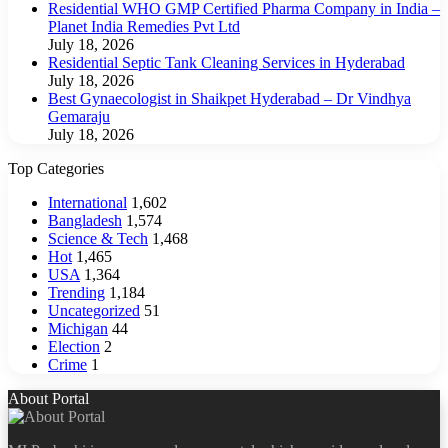
Residential WHO GMP Certified Pharma Company in India –
Planet India Remedies Pvt Ltd
July 18, 2026
Residential Septic Tank Cleaning Services in Hyderabad
July 18, 2026
Best Gynaecologist in Shaikpet Hyderabad – Dr Vindhya
Gemaraju
July 18, 2026
Top Categories
International
1,602
Bangladesh
1,574
Science & Tech
1,468
Hot
1,465
USA
1,364
Trending
1,184
Uncategorized
51
Michigan
44
Election
2
Crime
1
About Portal