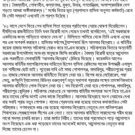
হবে। বৈষম্যহীন, শোষণহীন, কল্যাণময়, মুক্ত, উদার, গণতান্ত্রিক, অসাম্প্রদায়িক দেশ
গড়তে আমরা অঙ্গীকারাবদ্ধ।’ সর্ষের ভিতর ভূত (প্রশাসনে হাসিনা অনুগত কর্মকর্তা) রেখে
কি সেটা সম্ভব? এখনোই সে প্রশ্ন উঠেছে।
’৮১ সালে দেশে ফিরে শেখ হাসিনা পিতা হত্যার প্রতিশোধ নেয়ার ঘোষণা দিয়েছিলেন।
দীর্ঘদিনের রাজনীতিতে তিনি যখন বিরোধী দলে গেছেন তখনই বলেছিলেন, ‘এই সরকারকে
একদিনের জন্য শান্তিতে থাকতে দেব না’। দিল্লিতে পালিয়ে থেকে তিনি এখনো একের
পর এক অপকর্ম করছেন। হাসিনার সর্বশেষ ট্র্যাম্পকার্ড ছিল আনসার বিদ্রোহ। এ বাহিনীর
কয়েক হাজার সদস্য সচিবালয় ঘেরাও করে তাণ্ডব করেছে। সচিবালয়ের ভিতরে অন্তর্বর্তী
সরকারের উপদেষ্টাসহ অসংখ্য মানুষকে জিম্মি করেছিল। বৈষম্য বিরোধী ছাত্র আন্দোলন
এবং পরবর্তীতে সেনাবাহিনী ‘আনসার বিদ্রোহ’ ঠেকিয়ে দিয়েছে। কয়েকদিন আগেও
আনসার বাহিনীর মহাপরিচালকের দায়িত্বে ছিলেন হাসিনা রেজিমের সাবেক উপমন্ত্রী এনামুল
হক শামীমের ছোট ভাই। সূত্রের দাবি ওই সময় গোপালগঞ্জ, মাদারিপুর, শরীয়তপুরের প্রায়
৩০ হাজার লোককে আনসার বাহিনীতে নিয়োগ দেয়া হয়। বিশেষ করে মেট্রোরেল, পদ্মা
সেতু, কর্ণফুলি ট্যানেলসহ বিভিন্ন গুরুত্বপূর্ণ নতুন স্থাপনা প্রহরার লক্ষ্যে তাৎক্ষণিকভাবে
আনসার বাহিনীতে লোক নিয়োগ দেয়া হয়। সব নিয়োগই দেয়া হয়ে গোপালগঞ্জ, মাদারিপুর,
শরীয়তপুর কেন্দ্রিক। সচিবালয় ঘেরাওয়ে যে আনসার বাহিনীর সদস্যরা অংশ নিয়ে তাণ্ডব
করে তাদের বেশির ভাগই এসব কাজে নিয়োজিত। আনসার বিদ্রোহে অংশ নেয়াদের দেখা
যায় সবাই প্রায় নতুন পোশাক। যাদের গ্রেফতার করা হয়েছে তাদের কথাবার্তায়ও সেটা
পরিষ্কার। গণমাধ্যমে খবর বের হয়েছে আনসার বিদ্রোহে নেতৃত্ব দেন মানিকগঞ্জের
শিবালয়ের স্বেচ্ছাসেবক লীগের এক নেতা। তবে আনসার বাহিনীতে সারাদেশের গরীব ঘরের
লাখো সদস্য চাকরি করেন। তারা কার্যত নিরীহ। তাদের যারা প্রলোভনে পড়ে আন্দোলনে
অংশ নিয়েছেন এবং ধরা পড়েছেন তাদের অনেকেই জানান, আন্দোলনের নেতৃত্ব কারা
দিচ্ছে তাদের চেনেন না।