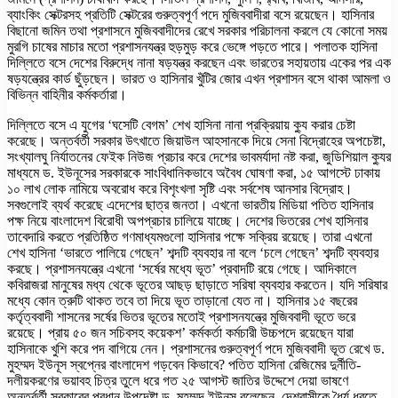
ব্যাংকিং সেক্টরসহ প্রতিটি সেক্টরের গুরুত্বপূর্ণ পদে মুজিববাদীরা বসে রয়েছেন। হাসিনার
বিছানো জমিন তথা প্রশাসনে মুজিববাদীদের রেখে সরকার পরিচালনা করলে যে কোনো সময়
মুরগি চাষের মাচার মতো প্রশাসনযন্ত্র হুড়মুড় করে ভেঙ্গে পড়তে পারে। পলাতক হাসিনা
দিল্লিতে বসে দেশের বিরুদ্ধে নানা ষড়যন্ত্র করছেন এবং ভারতের সহায়তায় একের পর এক
ষড়যন্ত্রের কার্ড ছুঁড়ছেন। ভারত ও হাসিনার খুঁটির জোর এখন প্রশাসন বসে থাকা আমলা ও
বিভিন্ন বাহিনীর কর্মকর্তারা।
দিল্লিতে বসে এ যুগের ‘ঘসেটি বেগম’ শেখ হাসিনা নানা প্রক্রিয়ায় ক্যু করার চেষ্টা
করেছে। অন্তর্বর্তী সরকার উৎখাতে জিয়াউল আহসানকে দিয়ে সেনা বিদ্রোহের অপচেষ্টা,
সংখ্যালঘু নির্যাতনের ফেইক নিউজ প্রচার করে দেশের ভাবমর্যাদা নষ্ট করা, জুডিশিয়াল ক্যুর
মাধ্যমে ড. ইউনূসের সরকারকে সাংবিধানিকভাবে অবৈধ ঘোষণা করা, ১৫ আগস্টে ঢাকায়
১০ লাখ লোক নামিয়ে অবরোধ করে বিশৃংখলা সৃষ্টি এবং সর্বশেষ আনসার বিদ্রোহ।
সবগুলোই ব্যর্থ করেছে এদেশের ছাত্র জনতা। এখনো ভারতীয় মিডিয়া পতিত হাসিনার
পক্ষ নিয়ে বাংলাদেশ বিরোধী অপপ্রচার চালিয়ে যাচ্ছে। দেশের ভিতরের শেখ হাসিনার
তাবেদারি করতে প্রতিষ্ঠিত গণমাধ্যমগুলো হাসিনার পক্ষে সক্রিয় রয়েছে। তারা এখনো
শেখ হাসিনা ‘ভারতে পালিয়ে গেছেন’ শব্দটি ব্যবহার না বলে ‘চলে গেছেন’ শব্দটি ব্যবহার
করছে। প্রশাসনযন্ত্রে এখনো ‘সর্ষের মধ্যে ভূত’ প্রবাদটি রয়ে গেছে। আদিকালে
কবিরাজরা মানুষের মধ্য থেকে ভূতের আছড় ছাড়াতে সরিষা ব্যবহার করতেন। যদি সরিষার
মধ্যে কোন ত্রুটি থাকত তবে তা দিয়ে ভূত তাড়ানো যেত না। হাসিনার ১৫ বছরের
কর্তৃত্ববাদী শাসনের সর্ষের ভিতর ভূতের মতোই প্রশাসনযন্ত্রে মুজিববাদী ভূতে ভরে
রয়েছে। প্রায় ৫০ জন সচিবসহ কয়েকশ’ কর্মকর্তা কর্মচারী উচ্চপদে রয়েছেন যারা
হাসিনাকে খুশি করে পদ বাগিয়ে নেন। প্রশাসনের গুরুত্বপূর্ণ পদে মুজিববাদী ভূত রেখে ড.
মুহম্মদ ইউনূস স্বপ্নের বাংলাদেশ গড়বেন কিভাবে? পতিত হাসিনা রেজিমের দুর্নীতি-
দলীয়করণের ভয়াবহ চিত্র তুলে ধরে গত ২৫ আগস্ট জাতির উদ্দেশে দেয়া ভাষণে
অন্তর্বর্তী সরকারের প্রধান উপদেষ্টা ড. মুহম্মদ ইউনূস বলেছেন, দেশবাসীকে ধৈর্য ধরতে