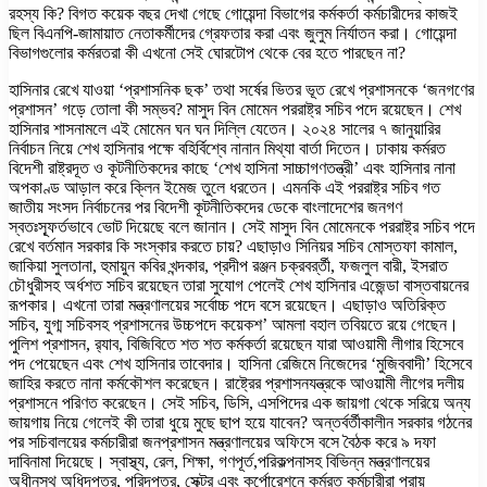
রহস্য কি? বিগত কয়েক বছর দেখা গেছে গোয়েন্দা বিভাগের কর্মকর্তা কর্মচারীদের কাজই
ছিল বিএনপি-জামায়াত নেতাকর্মীদের গ্রেফতার করা এবং জুলুম নির্যাতন করা। গোয়েন্দা
বিভাগগুলোর কর্মরতরা কী এখনো সেই ঘোরটোপ থেকে বের হতে পারছেন না?
হাসিনার রেখে যাওয়া ‘প্রশাসনিক ছক’ তথা সর্ষের ভিতর ভূত রেখে প্রশাসনকে ‘জনগণের
প্রশাসন’ গড়ে তোলা কী সম্ভব? মাসুদ বিন মোমেন পররাষ্ট্র সচিব পদে রয়েছেন। শেখ
হাসিনার শাসনামলে এই মোমেন ঘন ঘন দিল্লি যেতেন। ২০২৪ সালের ৭ জানুয়ারির
নির্বাচন নিয়ে শেখ হাসিনার পক্ষে বহির্বিশ্বে নানান মিথ্যা বার্তা দিতেন। ঢাকায় কর্মরত
বিদেশী রাষ্ট্রদূত ও কূটনীতিকদের কাছে ‘শেখ হাসিনা সাচ্চাগণতন্ত্রী’ এবং হাসিনার নানা
অপকাণ্ড আড়াল করে ক্লিন ইমেজ তুলে ধরতেন। এমনকি এই পররাষ্ট্র সচিব গত
জাতীয় সংসদ নির্বাচনের পর বিদেশী কূটনীতিকদের ডেকে বাংলাদেশের জনগণ
স্বতঃস্ফূর্তভাবে ভোট দিয়েছে বলে জানান। সেই মাসুদ বিন মোমেনকে পররাষ্ট্র সচিব পদে
রেখে বর্তমান সরকার কি সংস্কার করতে চায়? এছাড়াও সিনিয়র সচিব মোস্তফা কামাল,
জাকিয়া সুলতানা, হুমায়ুন কবির খন্দকার, প্রদীপ রঞ্জন চক্রবর্র্তী, ফজলুল বারী, ইসরাত
চৌধুরীসহ অর্ধশত সচিব রয়েছেন তারা সুযোগ পেলেই শেখ হাসিনার এজেন্ডা বাস্তবায়নের
রূপকার। এখনো তারা মন্ত্রণালয়ের সর্বোচ্চ পদে বসে রয়েছেন। এছাড়াও অতিরিক্ত
সচিব, যুগ্ম সচিবসহ প্রশাসনের উচ্চপদে কয়েকশ’ আমলা বহাল তবিয়তে রয়ে গেছেন।
পুলিশ প্রশাসন, র‌্যাব, বিজিবিতে শত শত কর্মকর্তা রয়েছেন যারা আওয়ামী লীগার হিসেবে
পদ পেয়েছেন এবং শেখ হাসিনার তাবেদার। হাসিনা রেজিমে নিজেদের ‘মুজিববাদী’ হিসেবে
জাহির করতে নানা কর্মকৌশল করেছেন। রাষ্ট্রের প্রশাসনযন্ত্রকে আওয়ামী লীগের দলীয়
প্রশাসনে পরিণত করেছেন। সেই সচিব, ডিসি, এসপিদের এক জায়গা থেকে সরিয়ে অন্য
জায়গায় নিয়ে গেলেই কী তারা ধুয়ে মুছে ছাপ হয়ে যাবেন? অন্তর্বর্তীকালীন সরকার গঠনের
পর সচিবালয়ের কর্মচারীরা জনপ্রশাসন মন্ত্রণালয়ের অফিসে বসে বৈঠক করে ৯ দফা
দাবিনামা দিয়েছে। স্বাস্থ্য, রেল, শিক্ষা, গণপূর্ত,পরিকল্পনাসহ বিভিন্ন মন্ত্রণালয়ের
অধীনস্থ অধিদপ্তর, পরিদপ্তর, সেক্টর এবং কর্পোরেশনে কর্মরত কর্মচারীরা প্রায়