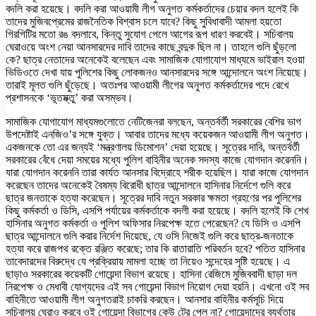
বদলি করা হয়েছে। বদলি করা আওয়ামী লীগ অনুগত কর্মকর্তাদের চেয়ার বদল হলেই কি
তাদের মুজিবপ্রেমের রাজনৈতিক বিশ্বাস চলে যাবে? কিছু সুবিধাবাদী আমলা হয়তো
গিরগিটির মতো রঙ বদলাবে, কিন্তু সুযোগ পেলে আগের রূপ ধারণ করবেই। সচিবালয়
ঘেরাওয়ে অংশ নেয়া আনসারদের দাবি তাদের কাছে বন্দুক ছিল না। তাহলে গুলি ছুঁড়লো
কে? ছাত্র নেতাদের অনেকেই বলেছেন এবং সামাজিক যোগাযোগ মাধ্যমে ভাইরাল হওয়া
ভিডিওতে দেখা যায় পুলিশের কিছু লোকজনও আনসারদের সঙ্গে আন্দোলনে অংশ নিয়েছে।
তারাই মূলত গুলি ছুঁড়েছে। অতঃপর আওয়ামী লীগের অনুগত কর্মকর্তাদের পদে রেখে
প্রশাসনকে ‘ভূতম্ক্তু’ করা অসম্ভব।
সামাজিক যোগাযোগ মাধ্যমগুলোতে নেটিজেনরা বলছেন, অন্তর্বর্তী সরকারের বেশির ভাগ
উপদেষ্টাই এনজিও’র সঙ্গে যুক্ত। আবার তাদের মধ্যে কয়েকজন আওয়ামী লীগ অনুগত।
একজনকে তো এর জন্যই ‘মন্ত্রণালয় ডিমোশন’ দেয়া হয়েছে। সূত্রের দাবি, অন্তর্বর্তী
সরকারের বেঁধে দেয়া সময়ের মধ্যে পুলিশ বাহিনীর অনেক সদস্য কাজে যোগদান করেননি।
যারা যোগদান করেননি তারা কার্যত আনসার বিদ্রোহে শরীক হয়েছিল। যারা কাজে যোগদান
করেছেন তাদের অনেকেই বৈষম্য বিরোধী ছাত্র আন্দোলনে হাসিনার নির্দেশে গুলি করে
ছাত্র জনতাকে হত্যা করেছেন। সূত্রের দাবি নতুন সরকার ক্ষমতা গ্রহণের পর পুলিশের
কিছু কর্মকর্তা ও ডিসি, এসপি পর্যায়ের কর্মকর্তাকে বদলী করা হয়েছে। বদলি হলেই কি শেখ
হাসিনার অনুগত কর্মকর্তা ও পুলিশ অফিসার নিরপেক্ষ হতে পেরেছেন? যে ডিসি ও এসপি
ছাত্র আন্দোলনে গুলি করার নির্দেশ দিয়েছে, যে ওসি নিজেই গুলি করে ছাত্র-জনতাকে
হত্যা করে রাজপথ রক্তে রঞ্জিত করেছে; তার কি রাতারাতি পরিবর্তন হবে? পতিত হাসিনার
তাবেদারদের বিরুদ্ধে যে প্রক্রিয়ায় মামলা হচ্ছে তা নিয়েও সন্দেহের সৃষ্টি হয়েছে। এ
ছাড়াও সরকারের কয়েকটি গোয়েন্দা বিভাগ রয়েছে। হাসিনা রেজিমে মুজিববাদী ছাড়া দল
নিরপেক্ষ ও মেধাবী যোগ্যদের এই সব গোয়েন্দা বিভাগ নিয়োগ দেয়া হয়নি। এখনো ওই সব
বাহিনীতে আওয়ামী লীগ অনুগতরাই চাকরি করছেন। আনসার বাহিনীর কর্মসূচি দিয়ে
সচিবালয় ঘেরাও করবে ওই গোয়েন্দা বিভাগের কেউ টের পেল না? গোয়েন্দাদের ব্যর্থতার