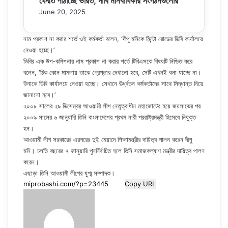
ফেরত পাঠাচ্ছে ভারত, দাবি মানবাধিকার সংগঠনগুলোর
June 20, 2025
নাম প্রকাশ না করার শর্তে ওই কর্মকর্তা বলেন, ‘দীপু মনিকে মিন্টো রোডের ডিবি কার্যালয়ে
নেওয়া হচ্ছে।’
ডিবির এক উপ-কমিশনার নাম প্রকাশ না করার শর্তে টিবিএসকে বিষয়টি নিশ্চিত করে
বলেন, ‘ঠিক কোন মামলায় তাকে গ্রেপ্তার দেখানো হবে, সেটি এখনই বলা যাচ্ছে না।
উনাকে ডিবি কার্যালয়ে নেওয়া হচ্ছে। সেখানে ঊর্ধ্বতন কর্মকর্তাদের সাথে সিদ্ধান্ত নিয়ে
জানানো হবে।’
২০০৮ সালের ২৯ ডিসেম্বর আওয়ামী লীগ নেতৃত্বাধীন মহাজোটের হয়ে জয়লাভের পর
২০০৯ সালের ৬ জানুয়ারি তিনি বাংলাদেশের প্রথম নারী পররাষ্ট্রমন্ত্রী হিসেবে নিযুক্ত
হন।
আওয়ামী লীগ সরকারের এরপরের দুই মেয়াদে শিক্ষামন্ত্রীর দায়িত্ব পালন করেন দীপু
মনি। চলতি বছরের ৭ জানুয়ারি পুনর্নির্বাচিত হলে তিনি সমাজকল্যাণ মন্ত্রীর দায়িত্ব পালন
করেন।
এছাড়া তিনি আওয়ামী লীগের যুগ্ম সম্পাদক।
Copy URL