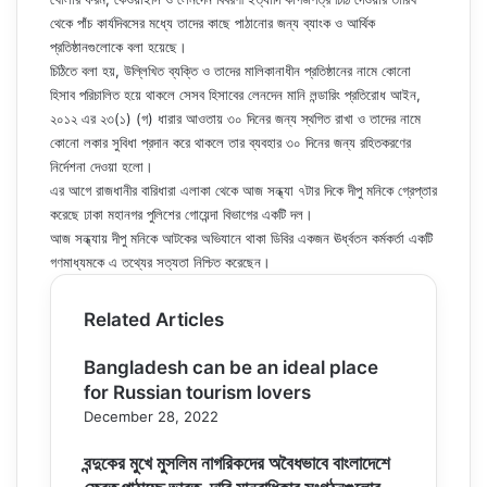
থেকে পাঁচ কার্যদিবসের মধ্যে তাদের কাছে পাঠানোর জন্য ব্যাংক ও আর্থিক
প্রতিষ্ঠানগুলোকে বলা হয়েছে।
চিঠিতে বলা হয়, উল্লিখিত ব্যক্তি ও তাদের মালিকানাধীন প্রতিষ্ঠানের নামে কোনো
হিসাব পরিচালিত হয়ে থাকলে সেসব হিসাবের লেনদেন মানি লন্ডারিং প্রতিরোধ আইন,
২০১২ এর ২৩(১) (গ) ধারার আওতায় ৩০ দিনের জন্য স্থগিত রাখা ও তাদের নামে
কোনো লকার সুবিধা প্রদান করে থাকলে তার ব্যবহার ৩০ দিনের জন্য রহিতকরণের
নির্দেশনা দেওয়া হলো।
এর আগে রাজধানীর বারিধারা এলাকা থেকে আজ সন্ধ্যা ৭টার দিকে দীপু মনিকে গ্রেপ্তার
করেছে ঢাকা মহানগর পুলিশের গোয়েন্দা বিভাগের একটি দল।
আজ সন্ধ্যায় দীপু মনিকে আটকের অভিযানে থাকা ডিবির একজন ঊর্ধ্বতন কর্মকর্তা একটি
গণমাধ্যমকে এ তথ্যের সত্যতা নিশ্চিত করেছেন।
Related Articles
Bangladesh can be an ideal place
for Russian tourism lovers
December 28, 2022
বন্দুকের মুখে মুসলিম নাগরিকদের অবৈধভাবে বাংলাদেশে