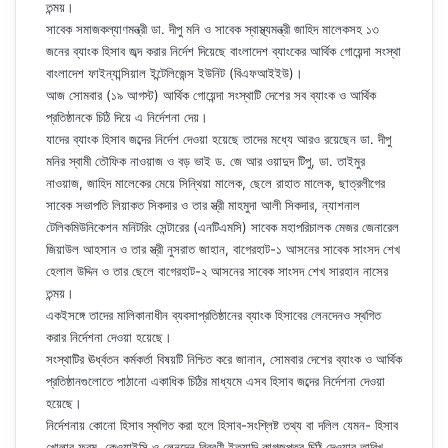
তন্ময়।
সাবেক সমাজকল্যাণমন্ত্রী ডা. দীপু মনি ও সাবেক স্বাস্থ্যমন্ত্রী জাহিদ মালেকসহ ১৩
জনের ব্যাংক হিসাব জব্দ করার নির্দেশ দিয়েছে বাংলাদেশ ব্যাংকের আর্থিক গোয়েন্দা সংস্থা
বাংলাদেশ ফাইন্যান্সিয়াল ইন্টেলিজেন্স ইউনিট (বিএফআইইউ)।
আজ সোমবার (১৯ আগস্ট) আর্থিক গোয়েন্দা সংস্থাটি দেশের সব ব্যাংক ও আর্থিক
প্রতিষ্ঠানকে চিঠি দিয়ে এ নির্দেশনা দেয়।
যাদের ব্যাংক হিসাব জব্দের নির্দেশ দেওয়া হয়েছে তাদের মধ্যে আরও রয়েছেন ডা. দীপু
মনির স্বামী তৌফিক নাওয়াজ ও বড় ভাই ড. জে আর ওয়াদুদ টিপু, ডা. তাইমুর
নাওয়াজ, জাহিদ মালেকের মেয়ে সিন্থিয়া মালেক, ছেলে রাহাত মালেক, ছাত্রলীগের
সাবেক সভাপতি লিয়াকত সিকদার ও তার স্ত্রী মাহমুদা আলী সিকদার, ন্যাশনাল
টেলিকমিউনিকেশন মনিটরিং সেন্টারের (এনটিএমসি) সাবেক মহাপরিচালক মেজর জেনারেল
জিয়াউল আহসান ও তার স্ত্রী নুসরাত জাহান, বাগেরহাট-১ আসনের সাবেক সাংসদ শেখ
হেলাল উদ্দিন ও তার ছেলে বাগেরহাট-২ আসনের সাবেক সাংসদ শেখ সারহান নাসের
তন্ময়।
একইসঙ্গে তাদের মালিকানাধীন ব্যবসাপ্রতিষ্ঠানের ব্যাংক হিসাবের লেনদেনও স্থগিত
করার নির্দেশনা দেওয়া হয়েছে।
সংস্থাটির ঊর্ধ্বতন কর্মকর্তা বিষয়টি নিশ্চিত করে জানান, সোমবার দেশের ব্যাংক ও আর্থিক
প্রতিষ্ঠানগুলোতে পাঠানো একাধিক চিঠির মাধ্যমে এসব হিসাব জব্দের নির্দেশনা দেওয়া
হয়েছে।
নির্দেশনায় কোনো হিসাব স্থগিত করা হলে হিসাব-সংশ্লিষ্ট তথ্য বা দলিল যেমন- হিসাব
খোলার ফরম, কেওয়াইসি ও লেনদেন বিবরণী ইত্যাদি কাগজপত্র চিঠি দেওয়ার তারিখ