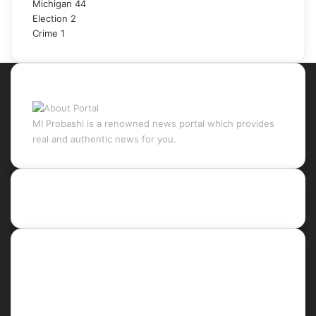
Michigan
44
Election
2
Crime
1
About Portal
MI Probashi is a renowned news portal which provides
real and authentic news for you.
Recent Posts
Social
Facebook
X
LinkedIn