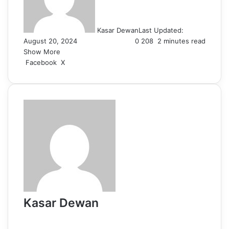
Kasar Dewan
Last Updated:
August 20, 2024
0
208
2 minutes read
Show More
LinkedIn
Pinterest
Reddit
WhatsApp
Telegram
Viber
Share
Facebook
X
via
Email
Kasar Dewan
Website