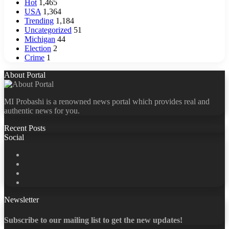
Hot
1,465
USA
1,364
Trending
1,184
Uncategorized
51
Michigan
44
Election
2
Crime
1
About Portal
MI Probashi is a renowned news portal which provides real and
authentic news for you.
Recent Posts
Social
Facebook
X
LinkedIn
YouTube
Newsletter
Subscribe to our mailing list to get the new updates!