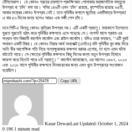
টেলিস্কোপ। যে কোনও গ্রহের চারপাশে প্রদক্ষিণরত গোলাকার মহাজাগতিক বস্তুকে
উপগ্রহ বা ‘চাঁদ’ বলা হয়। শনির ১৪৬টি এমন ‘চাঁদ’ রয়েছে, বৃহস্পতির রয়েছে ৯৫টি,
আবার শুক্রের কোনও উপগ্রহ নেই। তবে পৃথিবীর কপালে জুটেছে একটিমাত্র উপগ্রহ!
এ বার ৫৩ দিনের জন্য হলেও আরও এক সঙ্গী পেল চাঁদ।
তবে পিটি-৫ কিন্তু কোনও কৃত্রিম উপগ্রহ নয়। এটি একটি গ্রহাণু। মহাকাশে ইতস্তত
ঘুরতে ঘুরতেই হঠাৎ করে পৃথিবীর কক্ষপথে এসে পড়েছে সে। অগস্ট মাসে প্রথম এর
সন্ধান পান বিজ্ঞানী কার্লোস মার্কোস এবং রাউল মার্কোস। যদিও তারা বলছেন, ‘‘এটি খুবই
সাধারণ একটি বিষয়। যে কোনও নিয়ার আর্থ অবজেক্ট (এনইও) যদি পৃথিবীর খুব কাছ দিয়ে
অতি ধীর আপেক্ষিক গতি নিয়ে অশ্বক্ষুরাকার কক্ষপথ বরাবর এগোয়, তা হলে এমন ঘটনা
ঘটতেই পারে। সে ক্ষেত্রে পৃথিবীর কক্ষপথে কিছু দিনের জন্য নতুন উপগ্রহ হিসাবে
জায়গা করে নিতেই পারে ওই গ্রহাণু।’’ কার্লোস জানাচ্ছেন, এর আগেও ১৯৯৭, ২০১৩
এবং ২০১৮ সালে পৃথিবীর কক্ষপথে দিনকয়েকের জন্য এমন খুদে উপগ্রহের সংযোজন
হয়েছিল।
Copy URL
Kasar Dewan
Last Updated: October 1, 2024
0
196
1 minute read