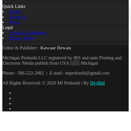
Quick Links
Home
About Us
News
Legal
Terms & Conditions
Privacy Policy
Editor & Publisher :
Kawsar Dewan
Michigan Probashi LLC registered by IRS and state Printing and
Electronic Media publish from USA 🇺🇸 Michigan
Phone : 586-222-2982 । E-mail : miprobashi@gmail.com
All Rights Reserved: © 2026 MI Probashi | By
DevBid
Facebook
X
LinkedIn
YouTube
Back
to
top