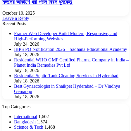
মঙ্গলের আকাশে ধরা পড়ল বিরল ধূমকেতু
October 10, 2025
Leave a Reply
Recent Posts
Framer Web Developer Build Modern, Responsive, and
High-Performing Websites.
July 24, 2026
IBPS PO Notification 2026 – Sadhana Educational Academy
July 18, 2026
Residential WHO GMP Certified Pharma Company in India –
Planet India Remedies Pvt Ltd
July 18, 2026
Residential Septic Tank Cleaning Services in Hyderabad
July 18, 2026
Best Gynaecologist in Shaikpet Hyderabad – Dr Vindhya
Gemaraju
July 18, 2026
Top Categories
International
1,602
Bangladesh
1,574
Science & Tech
1,468