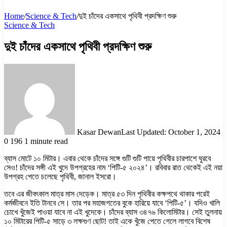
Home
/
Science & Tech
/
দুই চাঁদের একসাথে পৃথিবী প্রদক্ষিণ শুরু
Science & Tech
দুই চাঁদের একসাথে পৃথিবী প্রদক্ষিণ শুরু
Kasar Dewan
Last Updated: October 1, 2024
0
196
1 minute read
ব্যাস মোটে ১০ মিটার। এবার থেকে চাঁদের সঙ্গে গুটি গুটি পায়ে পৃথিবীর চারপাশে ঘুরবে
সেও! চাঁদের সঙ্গী এই খুদে উপগ্রহের নাম ‘পিটি-৫ ২০২৪’। রবিবার রাত থেকেই এই নয়া
উপগ্রহ পেতে চলেছে পৃথিবী, জানাল ইসরো।
তবে এর জীবৎকাল মাত্র মাস দেড়েক। মাত্র ৫৩ দিন পৃথিবীর কক্ষপথে থাকার পরেই
কর্মজীবনে ইতি টানবে সে। তার পর মহাজগতের বুকে হারিয়ে যাবে ‘পিটি-৫’। যদিও খালি
চোখে খুঁজেই পাওয়া যাবে না এই খুদেকে। চাঁদের ব্যাস ৩৪৭৬ কিলোমিটার। সেই তুলনায়
১০ মিটারের পিটি-৫ সাড়ে ৩ লক্ষগুণ ছোট! তাই একে খুঁজে পেতে গেলে লাগবে বিশেষ