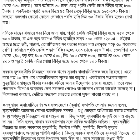
থেকে ৭৫০ টাকায়। তবে বর্তমানে ৫০ টাকা বেড়ে প্রতি কেজি মাংস বিক্রি হচ্ছে ৮০০
টাকায়। একইভাবে প্রতি ডজন ডিমে ৪৫ টাকা বেড়ে বিক্রি হচ্ছে ১৬৫-১৭০ টাকায়।
তাছাড়া মহল্লার কোনো কোনো দোকানে প্রতি হালি ডিম ৬০ টাকায় বিক্রি হতেও দেখা
যায়।
এদিকে মাছের বাজারে খবর নিয়ে জানা যায়, প্রতি কেজি লইট্ট্যা বিক্রি হচ্ছে ২৫০ থেকে
৩০০ টাকায়, যা এক বছর আগেও বিক্রি হয়েছিল মাত্র ১০০ থেকে ১২০-এ। লইট্ট্যা
মাছের মতো রুই, পাঙাশ, তেলাপিয়াসহ সব ধরনের মাছের দাম বেড়েছে গড়ে ৩০ শতাংশের
বেশি। বর্তমানে প্রতি কেজি পাঙাশ বিক্রি হচ্ছে ২৩০ থেকে ২৫০ টাকায়, তেলাপিয়া ২০০
থেকে ২৪০, বড় রুই ৪০০ থেকে ৫০০, শিং ৭০০ থেকে ৮০০, চাষের কৈ ৩৫০ থেকে
৪০০ ও প্রতি কেজি নদীর পোয়া বিক্রি হচ্ছে ৬০০ থেকে ৮০০ টাকায়।
সরকার মূল্যস্ফীতি নিয়ন্ত্রণে ব্যাংক ঋণের সুদহার বাজারভিত্তিক করে দিয়েছে। এতে
করে গত ১০ মাস ধরে ধারাবাহিকভাবে সুদের হার বাড়ছে। একইভাবে সংকোচনমূলক
মুদ্রানীতির মাধ্যমে টাকার সরবরাহ কমিয়ে আনার উদ্যোগও নেওয়া হয়েছে। তবে এমন
পদক্ষেপে বিশে^র অন্যান্য দেশ সফলতা পেলেও বাংলাদেশে কোনো কাজেই আসছে না।
বিশেষজ্ঞরা বলছেন, দেরিতে পদক্ষেপ নেওয়ায় কোনো সুফল পাওয়া যাচ্ছে না।
কনজুমারস অ্যাসোসিয়েশন অব বাংলাদেশের (ক্যাব) সভাপতি গোলাম রহমান বলেন,
মূল্যস্ফীতি আমাদের দেশের বহুমাত্রিক সমস্যা। শুধু ভোক্তা অধিকারের বাজার তদারকির
জন্য পণ্যমূল্য নিয়ন্ত্রণে আনা সম্ভব নয়। কিছু অসাধু ব্যবসায়ীর জন্যই যে দাম বাড়ছে
তা নয়। তিনি বলেন, বাজার ব্যবস্থাপনার সঙ্গে সার্বিক অর্থনীতি জড়িত। মূল্যস্ফীতি
নিয়ন্ত্রণের জন্য সরকারের মুদ্রানীতি, সিস্টেম পলিসি, সুদনীতি, বিদেশি মুদ্রার
ব্যবস্থাপনাসহ অন্যান্য পলিসি জড়িত। কিন্তু সরকার সম্প্রতি যে ব্যবস্থা নিয়েছে, তা
মূল্যস্ফীতি নিয়ন্ত্রণের জন্য উপযুক্ত সময় ছিল না। তবে সরকারের নেওয়া নীতি