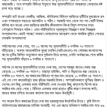
কাছাকাছি। তবে সম্প্রতি বিভিন্ন ইস্যুতে উচ্চ মূল্যস্ফীতিতে আক্রান্ত ভোক্তার কষ্ট
চাপা পড়ে যাচ্ছে।
সম্প্রতি ঘটে যাওয়া বেনজীর, আজিজ, মতিউরসহ বিভিন্ন ব্যক্তির দুর্নীতির মুখরোচক গল্প
এখন গণমাধ্যমে সবচেয়ে আলোচিত ও পঠিত। সরকারি পদে থেকে শত শত কোটি টাকার
মালিক বনে যাওয়া এসব ব্যক্তির রাজকীয় জীবনযাপন কিংবা বিপুল সম্পদের তথ্য
গোগ্রাসে গিলছেন পাঠক। এমন পরিস্থিতিতে দ্রব্যমূল্য নিয়ন্ত্রণে থাকা নিয়ন্ত্রক
সংস্থাগুলোও রেহাই পাচ্ছে! সাধারণ ভোক্তাদের আক্রোশ থেকে সাময়িক মুক্তি পেয়েছে
তদারকি সংস্থাগুলো!
পর্যালোচনায় দেখা গেছে, গত ১২ মাসের গড় মূল্যস্ফীতি ৯ দশমিক ৭৩ শতাংশে
দাঁড়িয়েছে। অবশ্য আন্তর্জাতিক মুদ্রা তহবিল (আইএমএফ) গত সোমবার বাংলাদেশের
ঋণের তৃতীয় কিস্তি অনুমোদন করে পূর্বাভাস দিয়ে বলেছে, চলতি অর্থবছরের শেষে বার্ষিক
গড় মূল্যস্ফীতি দাঁড়াবে ৯ দশমিক ৪ শতাংশে।
সর্বশেষ মে মাসের মূল্যস্ফীতির তথ্যে দেখা যায়, দেশের স্বাস্থ্য খাতের সেবায় খরচ
বেড়েছে ১২ দশমিক ৩৮ শতাংশ। তাছাড়া হাউজিং, পানি ও বিদ্যুতের খরচ বেড়েছে ৯
দশমিক ৫৩ শতাংশ, ঘর সাজানোর বিভিন্ন পণ্যের দাম বেড়েছে ১১ দশমিক ৩৪ শতাংশ।
এই তো গেল খাদ্যবহির্ভূত ব্যয় বৃদ্ধির সরকারি হিসাব। সাম্প্রতিককালে ঘূর্ণিঝড় রিমাল ও
দেশের বেশ কিছু এলাকায় বন্যা পরিস্থিতি দেখা দেওয়ায় কিছু খাদ্যপণ্য বিশেষ করে
সবজির দাম বেড়ে গেছে। বিভিন্ন এলাকায় বন্যা ছাড়াও বৃষ্টির কারণে ফসলের ক্ষতি,
মাছের খামার তলিয়ে যাওয়ায় খাদ্যপণ্যের দাম আরও ঊর্ধ্বমুখী।
গত কয়েক দিনে বাজারের চিত্র দেখা যায় দ্রব্যমূল্যের ঊর্ধ্বগতির চিত্র। কৃষি বিপণন
অধিদপ্তরের বাজারদরের তালিকা অনুযায়ী, গত এক বছরে অধিকাংশ সবজির দাম গড়ে ৬৬