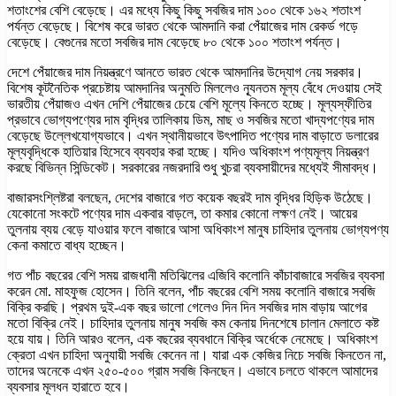
শতাংশের বেশি বেড়েছে। এর মধ্যে কিছু কিছু সবজির দাম ১০০ থেকে ১৬২ শতাংশ
পর্যন্ত বেড়েছে। বিশেষ করে ভারত থেকে আমদানি করা পেঁয়াজের দাম রেকর্ড গড়ে
বেড়েছে। বেগুনের মতো সবজির দাম বেড়েছে ৮০ থেকে ১০০ শতাংশ পর্যন্ত।
দেশে পেঁয়াজের দাম নিয়ন্ত্রণে আনতে ভারত থেকে আমদানির উদ্যোগ নেয় সরকার।
বিশেষ কূটনৈতিক প্রচেষ্টায় আমদানির অনুমতি মিললেও ন্যূনতম মূল্য বেঁধে দেওয়ায় সেই
ভারতীয় পেঁয়াজও এখন দেশি পেঁয়াজের চেয়ে বেশি মূল্যে কিনতে হচ্ছে। মূল্যস্ফীতির
প্রভাবে ভোগ্যপণ্যের দাম বৃদ্ধির তালিকায় ডিম, মাছ ও সবজির মতো খাদ্যপণ্যের দাম
বেড়েছে উল্লেখযোগ্যভাবে। এখন স্থানীয়ভাবে উৎপাদিত পণ্যের দাম বাড়াতে ডলারের
মূল্যবৃদ্ধিকে হাতিয়ার হিসেবে ব্যবহার করা হচ্ছে। যদিও অধিকাংশ পণ্যমূল্য নিয়ন্ত্রণ
করছে বিভিন্ন সিন্ডিকেট। সরকারের নজরদারি শুধু খুচরা ব্যবসায়ীদের মধ্যেই সীমাবদ্ধ।
বাজারসংশ্লিষ্টরা বলছেন, দেশের বাজারে গত কয়েক বছরই দাম বৃদ্ধির হিড়িক উঠেছে।
যেকোনো সংকটে পণ্যের দাম একবার বাড়লে, তা কমার কোনো লক্ষণ নেই। আয়ের
তুলনায় ব্যয় বেড়ে যাওয়ার ফলে বাজারে আসা অধিকাংশ মানুষ চাহিদার তুলনায় ভোগ্যপণ্য
কেনা কমাতে বাধ্য হচ্ছেন।
গত পাঁচ বছরের বেশি সময় রাজধানী মতিঝিলের এজিবি কলোনি কাঁচাবাজারে সবজির ব্যবসা
করেন মো. মাহফুজ হোসেন। তিনি বলেন, পাঁচ বছরের বেশি সময় কলোনি বাজারে সবজি
বিক্রি করছি। প্রথম দুই-এক বছর ভালো গেলেও দিন দিন সবজির দাম বাড়ায় আগের
মতো বিক্রি নেই। চাহিদার তুলনায় মানুষ সবজি কম কেনায় দিনশেষে চালান মেলাতে কষ্ট
হয়ে যায়। তিনি আরও বলেন, এক বছরের ব্যবধানে বিক্রি অর্ধেকে নেমেছে। অধিকাংশ
ক্রেতা এখন চাহিদা অনুযায়ী সবজি কেনেন না। যারা এক কেজির নিচে সবজি কিনতেন না,
তাদের অনেকে এখন ২৫০-৫০০ গ্রাম সবজি কিনছেন। এভাবে চলতে থাকলে আমাদের
ব্যবসার মূলধন হারাতে হবে।