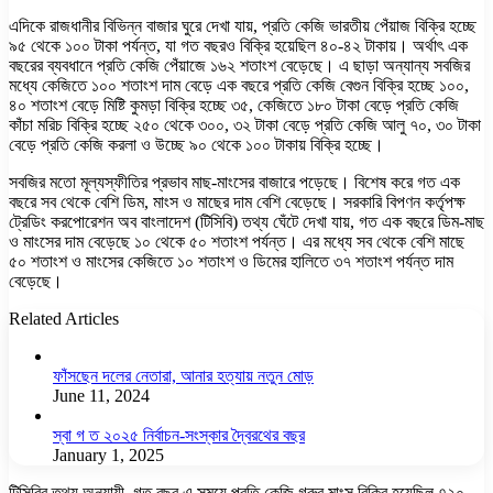
এদিকে রাজধানীর বিভিন্ন বাজার ঘুরে দেখা যায়, প্রতি কেজি ভারতীয় পেঁয়াজ বিক্রি হচ্ছে
৯৫ থেকে ১০০ টাকা পর্যন্ত, যা গত বছরও বিক্রি হয়েছিল ৪০-৪২ টাকায়। অর্থাৎ এক
বছরের ব্যবধানে প্রতি কেজি পেঁয়াজে ১৬২ শতাংশ বেড়েছে। এ ছাড়া অন্যান্য সবজির
মধ্যে কেজিতে ১০০ শতাংশ দাম বেড়ে এক বছরে প্রতি কেজি বেগুন বিক্রি হচ্ছে ১০০,
৪০ শতাংশ বেড়ে মিষ্টি কুমড়া বিক্রি হচ্ছে ৩৫, কেজিতে ১৮০ টাকা বেড়ে প্রতি কেজি
কাঁচা মরিচ বিক্রি হচ্ছে ২৫০ থেকে ৩০০, ৩২ টাকা বেড়ে প্রতি কেজি আলু ৭০, ৩০ টাকা
বেড়ে প্রতি কেজি করলা ও উচ্ছে ৯০ থেকে ১০০ টাকায় বিক্রি হচ্ছে।
সবজির মতো মূল্যস্ফীতির প্রভাব মাছ-মাংসের বাজারে পড়েছে। বিশেষ করে গত এক
বছরে সব থেকে বেশি ডিম, মাংস ও মাছের দাম বেশি বেড়েছে। সরকারি বিপণন কর্তৃপক্ষ
ট্রেডিং করপোরেশন অব বাংলাদেশ (টিসিবি) তথ্য ঘেঁটে দেখা যায়, গত এক বছরে ডিম-মাছ
ও মাংসের দাম বেড়েছে ১০ থেকে ৫০ শতাংশ পর্যন্ত। এর মধ্যে সব থেকে বেশি মাছে
৫০ শতাংশ ও মাংসের কেজিতে ১০ শতাংশ ও ডিমের হালিতে ৩৭ শতাংশ পর্যন্ত দাম
বেড়েছে।
Related Articles
ফাঁসছেন দলের নেতারা, আনার হত্যায় নতুন মোড়
June 11, 2024
স্বা গ ত ২০২৫ নির্বাচন-সংস্কার দ্বৈরথের বছর
January 1, 2025
টিসিবির তথ্য অনুযায়ী, গত বছর এ সময়ে প্রতি কেজি গরুর মাংস বিক্রি হয়েছিল ৭২০