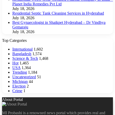
Planet India Remedies Pvt Ltd
July 18, 2026
Residential Septic Tank Cleaning Services in Hyderabad
July 18, 2026
Best Gynaecologist in Shaikpet Hyderabad – Dr Vindhya
Gemaraju
July 18, 2026
Top Categories
International
1,602
Bangladesh
1,574
Science & Tech
1,468
Hot
1,465
USA
1,364
Trending
1,184
Uncategorized
51
Michigan
44
Election
2
Crime
1
About Portal
MI Probashi is a renowned news portal which provides real and