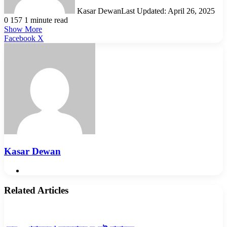
Kasar Dewan
Last Updated: April 26, 2025
0
157
1 minute read
Show More
LinkedIn
Pinterest
Reddit
WhatsApp
Telegram
Viber
Share
Facebook
X
via
Email
Kasar Dewan
Website
Related Articles