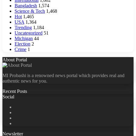
International
1,602
Bangladesh
1,574
Science & Tech
1,468
Hot
1,465
USA
1,364
Trending
1,184
Uncategorized
51
Michigan
44
Election
2
Crime
1
About Portal
MI Probashi is a renowned news portal which provides real and
authentic news for you.
Recent Posts
Social
Facebook
X
LinkedIn
YouTube
Newsletter