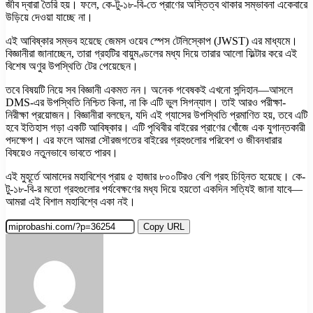
জীব দ্বারা তৈরি হয়। ফলে, কে-টু-১৮-বি-তে প্রাণের অস্তিত্ব থাকার সম্ভাবনা একেবারে
উড়িয়ে দেওয়া যাচ্ছে না।
এই আবিষ্কার সম্ভব হয়েছে জেমস ওয়েব স্পেস টেলিস্কোপ (JWST) এর মাধ্যমে।
বিজ্ঞানীরা জানাচ্ছেন, তারা গ্রহটির বায়ুমণ্ডলের মধ্য দিয়ে তারার আলো ফিল্টার করে এই
বিশেষ অণুর উপস্থিতি টের পেয়েছেন।
তবে বিষয়টি নিয়ে সব বিজ্ঞানী একমত নন। অনেক গবেষকই এখনো সন্দিহান—আসলে
DMS-এর উপস্থিতি নিশ্চিত কিনা, না কি এটি ভুল সিগন্যাল। তাই আরও পরীক্ষা-
নিরীক্ষা প্রয়োজন। বিজ্ঞানীরা বলছেন, যদি এই গ্যাসের উপস্থিতি প্রমাণিত হয়, তবে এটি
হবে ইতিহাস গড়া একটি আবিষ্কার। এটি পৃথিবীর বাইরের প্রাণের খোঁজে এক যুগান্তকারী
পদক্ষেপ। এর ফলে আমরা সৌরজগতের বাইরের গ্রহগুলোর পরিবেশ ও জীবনধারার
বিষয়েও নতুনভাবে ভাবতে পারব।
এই মুহূর্তে আমাদের মহাবিশ্বে প্রায় ৫ হাজার ৮০০টিরও বেশি গ্রহ চিহ্নিত হয়েছে। কে-
টু-১৮-বি-র মতো গ্রহগুলোর পর্যবেক্ষণের মধ্য দিয়ে হয়তো একদিন সত্যিই জানা যাবে—
আমরা এই বিশাল মহাবিশ্বে একা নই।
Copy URL