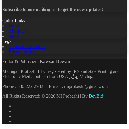
Subscribe to our mailing list to get the new updates!
Quick Links
Home
About Us
News
Legal
Terms & Conditions
Privacy Policy
Editor & Publisher :
Kawsar Dewan
Michigan Probashi LLC registered by IRS and state Printing and
Electronic Media publish from USA 🇺🇸 Michigan
Phone : 586-222-2982 । E-mail : miprobashi@gmail.com
All Rights Reserved: © 2026 MI Probashi | By
DevBid
Facebook
X
LinkedIn
YouTube