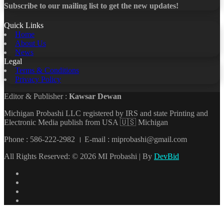
Subscribe to our mailing list to get the new updates!
Quick Links
Home
About Us
News
Legal
Terms & Conditions
Privacy Policy
Editor & Publisher :
Kawsar Dewan
Michigan Probashi LLC registered by IRS and state Printing and
Electronic Media publish from USA 🇺🇸 Michigan
Phone : 586-222-2982 । E-mail : miprobashi@gmail.com
All Rights Reserved: © 2026 MI Probashi | By
DevBid
Facebook
X
LinkedIn
YouTube
Back