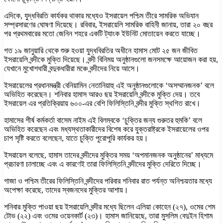
এদিকে, যুদ্ধবিরতি কার্যকর থাকার মধ্যেও ইসরায়েল পশ্চিম তীরে সামরিক অভিযান
সম্প্রসারণের ঘোষণা দিয়েছে। রবিবার, ইসরায়েলি সামরিক বাহিনী জানায়, তারা ২০ বছর
পর প্রথমবারের মতো জেনিন শহরে একটি ট্যাংক ইউনিট মোতায়েন করতে যাচ্ছে।
গত ১৯ জানুয়ারি থেকে শুরু হওয়া যুদ্ধবিরতির অধীনে হামাস মোট ২৫ জন জীবিত
ইসরায়েলি বন্দীকে মুক্তি দিয়েছে। বন্দী বিনিময় অনুষ্ঠানগুলো জনসমক্ষে আয়োজন করা হয়,
যেখানে মুখোশধারী বন্দুকধারীরা মঞ্চে বন্দীদের নিয়ে আসে।
ইসরায়েলের প্রধানমন্ত্রী বেনিয়ামিন নেতানিয়াহু এই অনুষ্ঠানগুলোকে ‘অসম্মানজনক’ বলে
অভিহিত করেছেন। শনিবার হামাস আরও ছয় ইসরায়েলি বন্দীকে মুক্তি দেয়। তবে
ইসরায়েল এর প্রতিক্রিয়ায় ৬০০-এর বেশি ফিলিস্তিনি বন্দীর মুক্তি স্থগিত রাখে।
হামাসের শীর্ষ কর্মকর্তা বাসেম নাইম এই বিলম্বকে ‘চুক্তির জন্য গুরুতর হুমকি’ বলে
অভিহিত করেছেন এবং মধ্যস্থতাকারীদের বিশেষ করে যুক্তরাষ্ট্রকে ইসরায়েলের ওপর
চাপ সৃষ্টি করতে বলেছেন, যাতে চুক্তি পুরোপুরি কার্যকর হয়।
ইসরায়েল বলেছে, হামাস তাদের বন্দীদের মুক্তির সময় ‘অপমানজনক অনুষ্ঠানের’ মাধ্যমে
প্রচারণা চালাচ্ছে এবং এ কারণেই তারা ফিলিস্তিনি বন্দীদের মুক্তি দেরিতে দিচ্ছে।
গাজা ও পশ্চিম তীরের ফিলিস্তিনি বন্দীদের পরিবার শনিবার রাত পর্যন্ত অনিশ্চয়তার মধ্যে
অপেক্ষা করেছে, তাদের স্বজনদের মুক্তির আশায়।
শনিবার মুক্তি পাওয়া ছয় ইসরায়েলি বন্দীর মধ্যে ছিলেন এলিয়া কোহেন (২৭), ওমের শেম
টোভ (২২) এবং ওমের ওয়েনকার্ট (২৩)। হামাস জানিয়েছে, তারা মুসলিম বেদুইন হিশাম