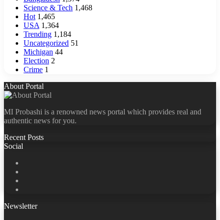
Science & Tech
1,468
Hot
1,465
USA
1,364
Trending
1,184
Uncategorized
51
Michigan
44
Election
2
Crime
1
About Portal
MI Probashi is a renowned news portal which provides real and
authentic news for you.
Recent Posts
Social
Facebook
X
LinkedIn
YouTube
Newsletter