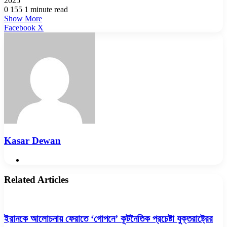
2025
0
155
1 minute read
Show More
LinkedIn
Pinterest
Reddit
WhatsApp
Telegram
Viber
Share
Facebook
X
via
Email
Kasar Dewan
Website
Related Articles
ইরানকে আলোচনায় ফেরাতে ‘গোপনে’ কূটনৈতিক প্রচেষ্টা যুক্তরাষ্ট্রের