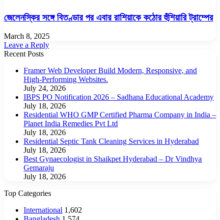
জেলেনস্কির সঙ্গে বিতণ্ডার পর এবার রাশিয়াকে কঠোর হুঁশিয়ারি ট্রাম্পের
March 8, 2025
Leave a Reply
Recent Posts
Framer Web Developer Build Modern, Responsive, and
High-Performing Websites.
July 24, 2026
IBPS PO Notification 2026 – Sadhana Educational Academy
July 18, 2026
Residential WHO GMP Certified Pharma Company in India –
Planet India Remedies Pvt Ltd
July 18, 2026
Residential Septic Tank Cleaning Services in Hyderabad
July 18, 2026
Best Gynaecologist in Shaikpet Hyderabad – Dr Vindhya
Gemaraju
July 18, 2026
Top Categories
International
1,602
Bangladesh
1,574