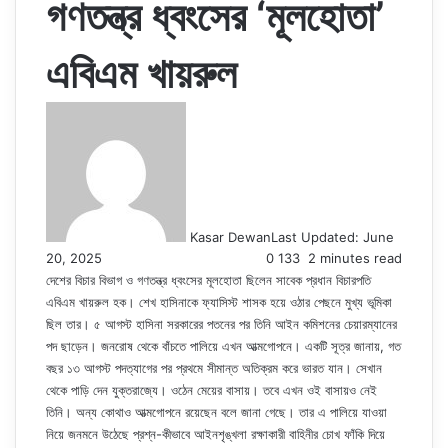
গণতন্ত্র ধ্বংসের ‌‘মূলহোতা’
এবিএম খায়রুল
Kasar Dewan
Last Updated: June
20, 2025
0
133
2 minutes read
দেশের বিচার বিভাগ ও গণতন্ত্র ধ্বংসের মূলহোতা ছিলেন সাবেক প্রধান বিচারপতি
এবিএম খায়রুল হক। শেখ হাসিনাকে ফ্যাসিস্ট শাসক হয়ে ওঠার পেছনে মুখ্য ভূমিকা
ছিল তার। ৫ আগস্ট হাসিনা সরকারের পতনের পর তিনি আইন কমিশনের চেয়ারম্যানের
পদ ছাড়েন। জনরোষ থেকে বাঁচতে পালিয়ে এখন আত্মগোপনে। একটি সূত্র জানায়, গত
বছর ১৩ আগস্ট পদত্যাগের পর প্রথমে সীমান্ত অতিক্রম করে ভারত যান। সেখান
থেকে পাড়ি দেন যুক্তরাজ্যে। ওঠেন মেয়ের বাসায়। তবে এখন ওই বাসায়ও নেই
তিনি। অন্য কোথাও আত্মগোপনে রয়েছেন বলে জানা গেছে। তার এ পালিয়ে যাওয়া
নিয়ে জনমনে উঠেছে প্রশ্ন-কীভাবে আইনশৃঙ্খলা রক্ষাকারী বাহিনীর চোখ ফাঁকি দিয়ে