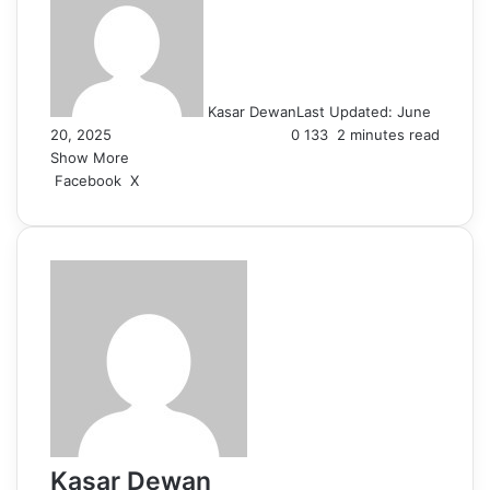
Kasar Dewan
Last Updated: June
20, 2025
0
133
2 minutes read
Show More
LinkedIn
Pinterest
Reddit
WhatsApp
Telegram
Viber
Share
Facebook
X
via
Email
Kasar Dewan