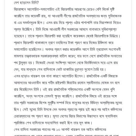
দেশ ছাড়লেন তিনি?
বিচারাঙ্গনে আলোচিত-সমালোচিত এই বিচারপতির আচরণের চেয়েও বেশি বিতর্ক সৃষ্টি
করেছিল তার কয়েকটি রায়, যা আওয়ামী লীগের রাজনৈতিক অবস্থানের জন্য সুবিধাজনক
বা এর সমর্থনসূচক ছিল। এসব রায় নিয়ে প্রশ্ন ওঠার পাশাপাশি তার নিরপেক্ষতা নিয়েও
প্রশ্ন উঠেছিল। তিনি নিজে আওয়ামী লীগ সরকারের আমলে নানাভাবে সুবিধাপ্রাপ্ত
হয়েছেন। তাকে প্রধান বিচারপতি করা হয়েছিল কয়েকজন জ্যেষ্ঠ বিচারপতিকে ডিঙিয়ে।
প্রধান বিচারপতি থাকাকালে ত্রাণ তহবিলের টাকা গ্রহণ করে নিজের চিকিৎসা করে
সমালোচিত হয়েছিলেন। অবসর গ্রহণ করার কয়েকদিন আগে তিনি ত্রয়োদশ সংশোধনী
মামলায় তত্ত্বাবধায়ক সরকারব্যবস্থা বাতিল করেন; যার ফলে দেশে রাজনৈতিক সংঘাতের
পথ উন্মুক্ত হয়। নিজেরই দেওয়া সংক্ষিপ্ত আদেশ থেকে বিতর্কিতভাবে সরে এসে রায়
দেন, যার মাধ্যমে শেখ হাসিনাকে ভোট ডাকাতির চূড়ান্ত সুযোগ তৈরি হয়।
এসব ছাড়াও খায়রুল হক নানা কারণে আলোচিত ছিলেন। রাজনৈতিক একটি বিষয়কে
আদালতের আওতাধীন করে শহীদ রাষ্ট্রপতি জিয়াউর রহমান স্বাধীনতার ঘোষক নন বলে
রায় দিয়েছিলেন তিনি। ওই রায় রাজনৈতিক শক্তিগুলোর একটি অংশকে যেমন খুশি
করেছিল, অন্য অংশকে তেমনই ক্ষুব্ধ করেছিল। রাজনৈতিক বিষয়ে ওই রায়ের সঙ্গে
তার প্রতি সরকারের বিশেষ সুদৃষ্টির সম্পর্ক নিয়ে মানুষের মধ্যে বিভিন্ন অস্বস্তিকর সন্দেহ
ছিল। সেই সন্দেহ তিনি উসকে দেন অবসর গ্রহণের প্রায় দুই বছর পর আইন কমিশনের
চেয়ারম্যানের পদ গ্রহণ করে। মূলত দেশের বিচার বিভাগের উচ্চাসনে বসে ফ্যাসিবাদ
প্রতিষ্ঠায় শেখ হাসিনাকে সহযোগিতা করাই ছিল তার মূল কাজ।
শেখ হাসিনা সরকারের পতনের পর ১৩ আগস্ট খায়রুল হক আইন কমিশনের