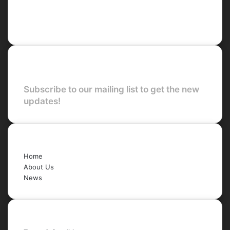
X
LinkedIn
YouTube
Newsletter
Subscribe to our mailing list to get the new
updates!
Quick Links
Home
About Us
News
Legal