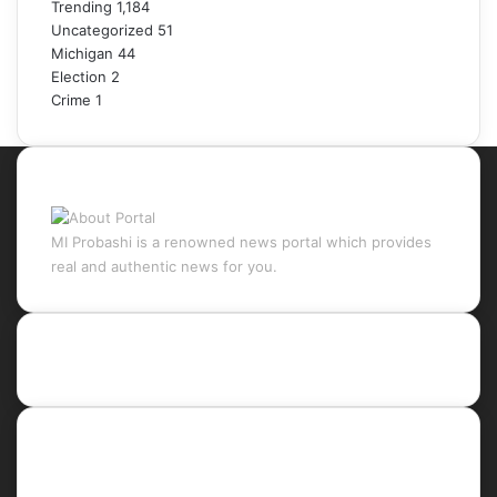
Trending
1,184
Uncategorized
51
Michigan
44
Election
2
Crime
1
About Portal
MI Probashi is a renowned news portal which provides
real and authentic news for you.
Recent Posts
Social
Facebook