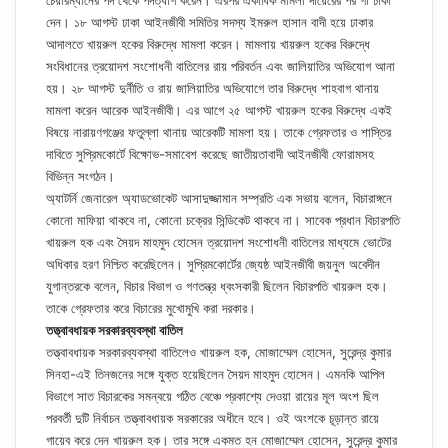
চেয়ারম্যানের পদ থেকে পদত্যাগ করেন। এরপর একাধিক মামলা দায়েরের পর গা ঢাকা
দেন। ১৮ আগস্ট ঢাকা আইনজীবী সমিতির সদস্য ইমরুল হাসান বাদী হয়ে ঢাকার
আদালতে খায়রুল হকের বিরুদ্ধে মামলা করেন। মামলায় খায়রুল হকের বিরুদ্ধে
সংবিধানের ত্রয়োদশ সংশোধনী বাতিলের রায় পরিবর্তন এবং জালিয়াতির অভিযোগ আনা
হয়। ২৮ আগস্ট দুর্নীতি ও রায় জালিয়াতির অভিযোগে তার বিরুদ্ধে শাহবাগ থানায়
মামলা করেন আরেক আইনজীবী। এর আগে ২৫ আগস্ট খায়রুল হকের বিরুদ্ধে একই
বিষয়ে নারায়ণগঞ্জের ফতুল্লা থানায় আরেকটি মামলা হয়। তাকে গ্রেফতার ও শাস্তির
দাবিতে সুপ্রিমকোর্টে বিক্ষোভ-সমাবেশ করেছে জাতীয়তাবাদী আইনজীবী ফোরামসহ
বিভিন্ন সংগঠন।
অ্যাটর্নি জেনারেল অ্যাডভোকেট আসাদুজ্জামান সম্প্রতি এক সভায় বলেন, বিচারাঙ্গনে
কোনো মাফিয়া থাকবে না, কোনো চক্রের সিন্ডিকেট থাকবে না। সাবেক প্রধান বিচারপতি
খায়রুল হক এবং সৈয়দ মাহমুদ হোসেন ত্রয়োদশ সংশোধনী বাতিলের মাধ্যমে ভোটের
অধিকার হরণ নিশ্চিত করেছিলেন। সুপ্রিমকোর্টের জ্যেষ্ঠ আইনজীবী জয়নুল অবেদীন
যুগান্তরকে বলেন, বিচার বিভাগ ও গণতন্ত্র ধ্বংসকারী ছিলেন বিচারপতি খায়রুল হক।
তাকে গ্রেফতার করে বিচারের মুখোমুখি করা দরকার।
তত্ত্বাবধায়ক সরকারব্যবস্থা বাতিল
তত্ত্বাবধায়ক সরকারব্যবস্থা বাতিলেও খায়রুল হক, মোজাম্মেল হোসেন, সুরেন্দ্র কুমার
সিনহা-এই তিনজনের সঙ্গে যুক্ত হয়েছিলেন সৈয়দ মাহমুদ হোসেন। এমনকি আপিল
বিভাগে সাত বিচারকের সমন্বয়ে গঠিত বেঞ্চে প্রকাশ্যে দেওয়া রায়ের মূল অংশ ছিল
পরবর্তী দুটি নির্বাচন তত্ত্বাবধায়ক সরকারের অধীনে হবে। ওই অংশকে চূড়ান্ত রায়ে
গায়েব করে দেন খায়রুল হক। তার সঙ্গে একমত হন মোজাম্মেল হোসেন, সুরেন্দ্র কুমার